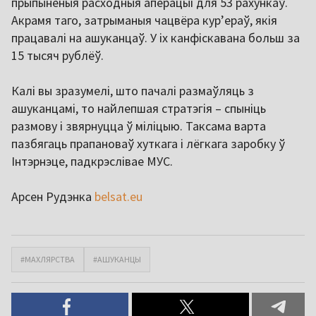
прыпыненыя расходныя аперацыі для 53 рахункаў.
Акрамя таго, затрыманыя чацвёра курʼераў, якія
працавалі на ашуканцаў. У іх канфіскавана больш за
15 тысяч рублёў.
Калі вы зразумелі, што пачалі размаўляць з
ашуканцамі, то найлепшая стратэгія – спыніць
размову і звярнуцца ў міліцыю. Таксама варта
пазбягаць прапановаў хуткага і лёгкага заробку ў
Інтэрнэце, падкрэслівае МУС.
Арсен Рудэнка
belsat.eu
#МАХЛЯРСТВА
#АШУКАНЦЫ