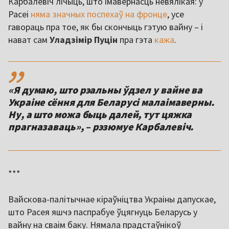
Карбалевіч лічыць, што імавернасць невялікая: у
Расеі
няма значных поспехаў на фронце
, усе
гавораць пра тое, як бы скончыць гэтую вайну – і
нават сам
Уладзімір Пуцін
пра гэта
кажа
.
,,
«Я думаю, што рэальны ўдзел у вайне ва
Украіне сёння для Беларусі малаімаверны.
Ну, а што можа быць далей, тут цяжка
прагназаваць», – рэзюмуе Карбалевіч.
***
Вайскова-палітычнае кіраўніцтва Украіны дапускае,
што Расея яшчэ паспрабуе ўцягнуць Беларусь у
вайну на сваім баку. Нямала прадстаўнікоў