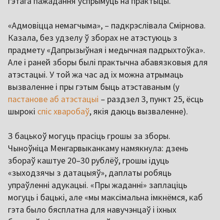
гэтага пажадання ўспрымуць на практыцы.
«Адмовіцца немагчыма», – падкрэслівала Смірнова.
Казала, без удзелу ў зборах не атэстуюць з
прадмету «Дапрызыўная і медычная падрыхтоўка».
Але і раней зборы былі практычна абавязковыя для
атэстацыі. У той жа час ад іх можна атрымаць
вызваленне і пры гэтым быць атэставаным (у
пастанове аб атэстацыі
– раздзел 3, пункт 25, ёсць
шырокі
спіс хваробаў
, якія даюць вызваленне).
З бацькоў могуць прасіць грошы за зборы.
Чыноўніца Менгарвыканкаму намякнула: дзень
збораў каштуе 20–30 рублёў, грошы ідуць
«зыходзячы з датацыяў», даплаты робяць
упраўленні адукацыі. «Пры жаданні» заплаціць
могуць і бацькі, але «мы максімальна імкнёмся, каб
гэта было бясплатна для навучэнцаў і іхных