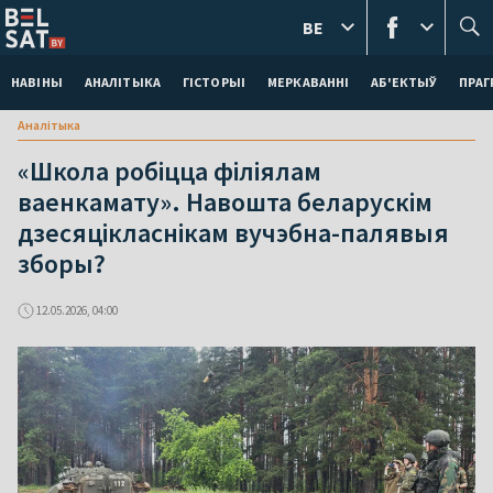
BE
НАВІНЫ
АНАЛІТЫКА
ГІСТОРЫІ
МЕРКАВАННI
АБ'ЕКТЫЎ
ПРАГ
Аналітыка
«Школа робіцца філіялам
ваенкамату». Навошта беларускім
дзесяцікласнікам вучэбна-палявыя
зборы?
12.05.2026, 04:00