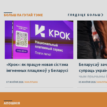
БОЛЬШ ПА ГЭТАЙ ТЭМЕ
ГЛЯДЗІЦЕ БОЛЬШ
«Крок»: як працуе новая сістэма
Беларусаў зача
імгненных плацяжоў у Беларусі
супраць украі
чым прычыны і
07 ЖНІЎНЯ 2026
АНАЛІТЫКА
05 ЖНІЎНЯ 2026
АНАЛІТ
АПОШНІЯ