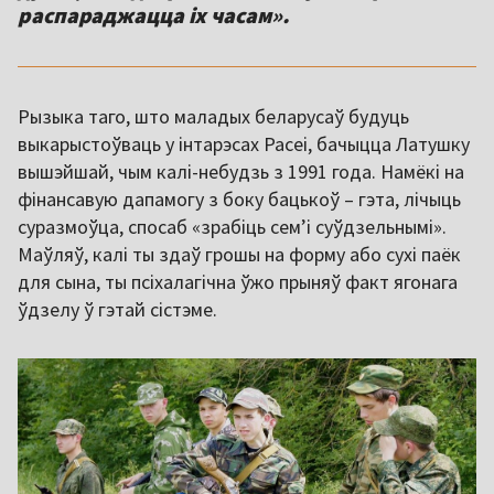
распараджацца іх часам».
Рызыка таго, што маладых беларусаў будуць
выкарыстоўваць у інтарэсах Расеі, бачыцца Латушку
вышэйшай, чым калі-небудзь з 1991 года. Намёкі на
фінансавую дапамогу з боку бацькоў – гэта, лічыць
суразмоўца, спосаб «зрабіць сем’і суўдзельнымі».
Маўляў, калі ты здаў грошы на форму або сухі паёк
для сына, ты псіхалагічна ўжо прыняў факт ягонага
ўдзелу ў гэтай сістэме.