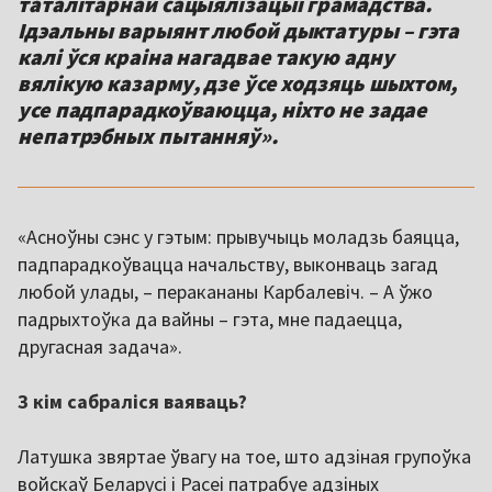
таталітарнай сацыялізацыі грамадства.
Ідэальны варыянт любой дыктатуры – гэта
калі ўся краіна нагадвае такую адну
вялікую казарму, дзе ўсе ходзяць шыхтом,
усе падпарадкоўваюцца, ніхто не задае
непатрэбных пытанняў».
«Асноўны сэнс у гэтым: прывучыць моладзь баяцца,
падпарадкоўвацца начальству, выконваць загад
любой улады, – перакананы Карбалевіч. – А ўжо
падрыхтоўка да вайны – гэта, мне падаецца,
другасная задача».
З кім сабраліся ваяваць?
Латушка звяртае ўвагу на тое, што адзіная групоўка
войскаў Беларусі і Расеі патрабуе адзіных