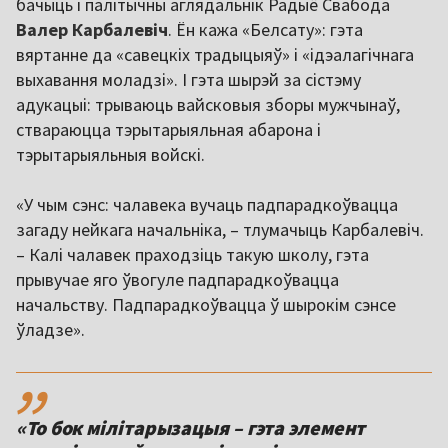
бачыць і палітычны аглядальнік Радыё Свабода
Валер Карбалевіч
. Ён кажа «Белсату»: гэта
вяртанне да «савецкіх традыцыяў» і «ідэалагічнага
выхавання моладзі». І гэта шырэй за сістэму
адукацыі: трываюць вайсковыя зборы мужчынаў,
ствараюцца тэрытарыяльная абарона і
тэрытарыяльныя войскі.
«У чым сэнс: чалавека вучаць падпарадкоўвацца
загаду нейкага начальніка, – тлумачыць Карбалевіч.
– Калі чалавек праходзіць такую школу, гэта
прывучае яго ўвогуле падпарадкоўвацца
начальству. Падпарадкоўвацца ў шырокім сэнсе
ўладзе».
,,
«То бок мілітарызацыя – гэта элемент