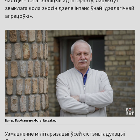
частцы – гэта ізаляцыя ад інтэрнэту, бацькоў і
звыклага кола зносін дзеля інтэнсіўнай ідэалагічнай
апрацоўкі».
Валер Карбалевіч. Фота: Belsat.eu
Узмацненне мілітарызацыі ўсёй сістэмы адукацыі