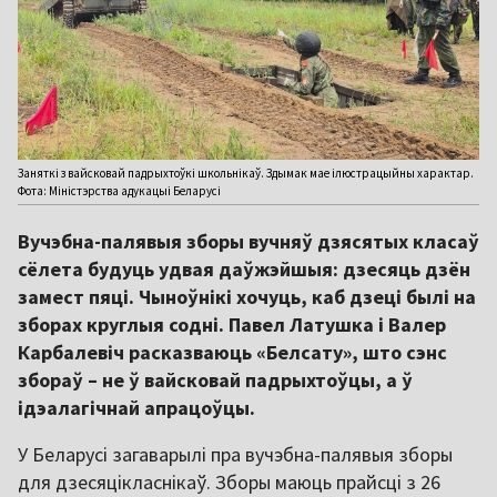
Заняткі з вайсковай падрыхтоўкі школьнікаў. Здымак мае ілюстрацыйны характар.
Фота: Міністэрства адукацыі Беларусі
Вучэбна-палявыя зборы вучняў дзясятых класаў
сёлета будуць удвая даўжэйшыя: дзесяць дзён
замест пяці. Чыноўнікі хочуць, каб дзеці былі на
зборах круглыя содні. Павел Латушка і Валер
Карбалевіч расказваюць «Белсату», што сэнс
збораў – не ў вайсковай падрыхтоўцы, а ў
ідэалагічнай апрацоўцы.
У Беларусі загаварылі пра вучэбна-палявыя зборы
для дзесяцікласнікаў. Зборы маюць прайсці з 26