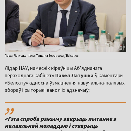
Павел Латушка. Фота: Таццяна Верамеева / Belsat.eu
Лідар НАУ, намеснік кіраўніцы Аб’яднанага
пераходнага кабінету
Павел Латушка
ў каментары
«Белсату» адносна ўзмацнення навучальна-палявых
збораў і рыторыкі вакол іх адзначыў:
,,
«Гэта спроба рэжыму закрыць пытанне з
нелаяльнай моладдзю і стварыць