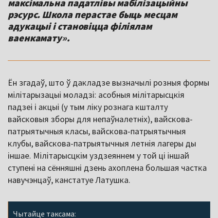
максімальна падатлівы мабілізацыйны
рэсурс. Школа перастае быць месцам
адукацыі і становіцца філіялам
ваенкамату».
Ён згадаў, што ў дакладзе вызначылі розныя формы
мілітарызацыі моладзі: асобныя мілітарысцкія
падзеі і акцыі (у тым ліку рознага кшталту
вайсковыя зборы для непаўналетніх), вайскова-
патрыятычныя класы, вайскова-патрыятычныя
клубы, вайскова-патрыятычныя летнія лагеры ды
іншае. Мілітарысцкім уздзеяннем у той ці іншай
ступені на сённяшні дзень ахоплена большая частка
навучэнцаў, канстатуе Латушка.
Чытайце таксама: