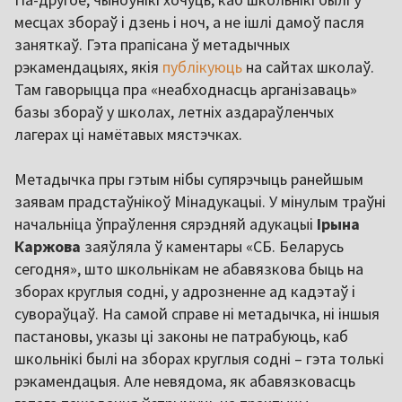
месцах збораў і дзень і ноч, а не ішлі дамоў пасля
заняткаў. Гэта прапісана ў метадычных
рэкамендацыях, якія
публікуюць
на сайтах школаў.
Там гаворыцца пра «неабходнасць арганізаваць»
базы збораў у школах, летніх аздараўленчых
лагерах ці намётавых мястэчках.
Метадычка пры гэтым нібы супярэчыць ранейшым
заявам прадстаўнікоў Мінадукацыі. У мінулым траўні
начальніца ўпраўлення сярэдняй адукацыі
Ірына
Каржова
заяўляла ў каментары «СБ. Беларусь
сегодня», што школьнікам не абавязкова быць на
зборах круглыя содні, у адрозненне ад кадэтаў і
сувораўцаў. На самой справе ні метадычка, ні іншыя
пастановы, указы ці законы не патрабуюць, каб
школьнікі былі на зборах круглыя содні – гэта толькі
рэкамендацыя. Але невядома, як абавязковасць