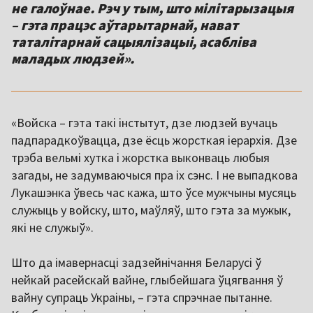
не галоўнае. Рэч у тым, што мілітарызацыя
– гэта працэс аўтарытарнай, нават
таталітарнай сацыялізацыі, асабліва
маладых людзей».
«Войска – гэта такі інстытут, дзе людзей вучаць
падпарадкоўвацца, дзе ёсць жорсткая іерархія. Дзе
трэба вельмі хутка і жорстка выконваць любыя
загады, не задумваючыся пра іх сэнс. І не выпадкова
Лукашэнка ўвесь час кажа, што ўсе мужчыны мусяць
служыць у войску, што, маўляў, што гэта за мужык,
які не служыў».
Што да імавернасці задзейнічання Беларусі ў
нейкай расейскай вайне, глыбейшага ўцягвання ў
вайну супраць Украіны, – гэта спрэчнае пытанне.