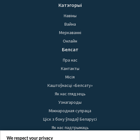
Катэгорыі
Навіны
Вайна
Меркаванні
Онлайн
Белсат
Пра нас
Кантакты
Місія
Каштоўнасці «Белсату»
Як нас глядзець
Узнагароды
Міжнародная супраца
Ціск з боку ўладаў Беларусі
Як нас падтрымаць
Правілы выкарыстання матэрыялаў
We respect your privacy