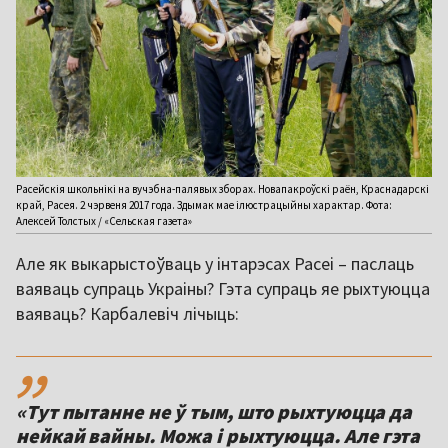
Расейскія школьнікі на вучэбна-палявых зборах. Новапакроўскі раён, Краснадарскі
край, Расея. 2 чэрвеня 2017 года. Здымак мае ілюстрацыйны характар. Фота:
Алексей Толстых / «Сельская газета»
Але як выкарыстоўваць у інтарэсах Расеі – паслаць
ваяваць супраць Украіны? Гэта супраць яе рыхтуюцца
ваяваць? Карбалевіч лічыць:
,,
«Тут пытанне не ў тым, што рыхтуюцца да
нейкай вайны. Можа і рыхтуюцца. Але гэта