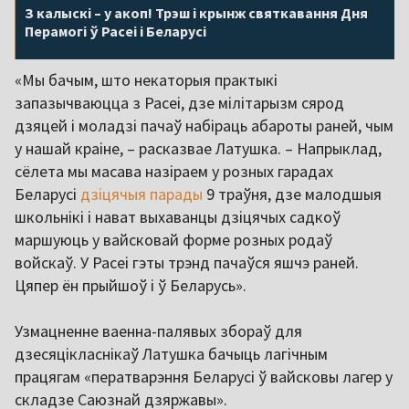
З калыскі – у акоп! Трэш і крынж святкавання Дня
Перамогі ў Расеі і Беларусі
«Мы бачым, што некаторыя практыкі
запазычваюцца з Расеі, дзе мілітарызм сярод
дзяцей і моладзі пачаў набіраць абароты раней, чым
у нашай краіне, – расказвае Латушка. – Напрыклад,
сёлета мы масава назіраем у розных гарадах
Беларусі
дзіцячыя парады
9 траўня, дзе малодшыя
школьнікі і нават выхаванцы дзіцячых садкоў
маршуюць у вайсковай форме розных родаў
войскаў. У Расеі гэты трэнд пачаўся яшчэ раней.
Цяпер ён прыйшоў і ў Беларусь».
Узмацненне ваенна-палявых збораў для
дзесяцікласнікаў Латушка бачыць лагічным
працягам «ператварэння Беларусі ў вайсковы лагер у
складзе Саюзнай дзяржавы».