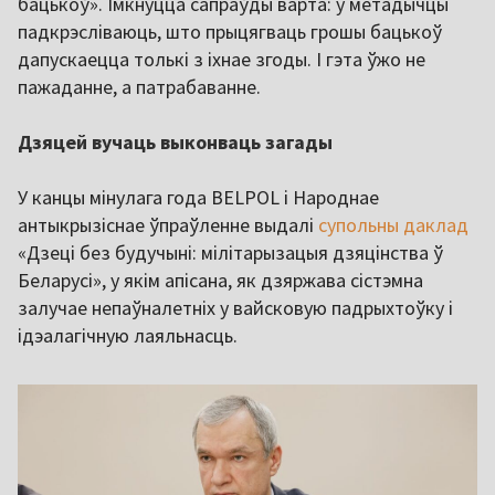
бацькоў». Імкнуцца сапраўды варта: у метадычцы
падкрэсліваюць, што прыцягваць грошы бацькоў
дапускаецца толькі з іхнае згоды. І гэта ўжо не
пажаданне, а патрабаванне.
Дзяцей вучаць выконваць загады
У канцы мінулага года BELPOL і Народнае
антыкрызіснае ўпраўленне выдалі
супольны даклад
«Дзеці без будучыні: мілітарызацыя дзяцінства ў
Беларусі», у якім апісана, як дзяржава сістэмна
залучае непаўналетніх у вайсковую падрыхтоўку і
ідэалагічную лаяльнасць.