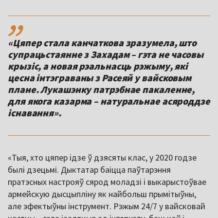
,,
«Цяпер стала канчаткова зразумела, што
супрацьстаянне з Захадам – гэта не часовы
крызіс, а новая рэальнасць рэжыму, які
цесна інтэграваны з Расеяй у вайсковым
плане. Лукашэнку патрэбнае пакаленне,
для якога казарма – натуральнае асяроддзе
існавання».
«Тыя, хто цяпер ідзе ў дзясяты клас, у 2020 годзе
былі дзецьмі. Дыктатар баіцца паўтарэння
пратэсных настрояў сярод моладзі і выкарыстоўвае
армейскую дысцыпліну як найбольш прымітыўны,
але эфектыўны інструмент. Рэжым 24/7 у вайсковай