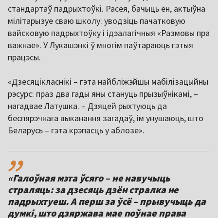
стандартаў падрыхтоўкі. Расея, бачыць ён, актыўна
мілітарызуе сваю школу: уводзіць пачатковую
вайсковую падрыхтоўку і ідэалагічныя «Размовы пра
важнае». У Лукашэнкі ў многім паўтараюць гэтыя
працэсы.
«Дзесяцікласнікі – гэта найбліжэйшы мабілізацыйны
рэсурс: праз два гады яны стануць прызыўнікамі, –
нагадвае Латушка. – Дзяцей рыхтуюць да
беспярэчнага выканання загадаў, ім унушаюць, што
Беларусь – гэта крэпасць у аблозе».
,,
«Галоўная мэта ўсяго – не навучыць
страляць: за дзесяць дзён стралка не
падрыхтуеш. А перш за ўсё – прывучыць да
думкі, што дзяржава мае поўнае права