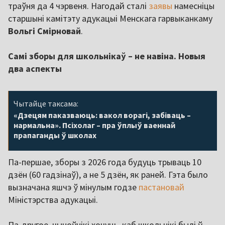
траўня да 4 чэрвеня. Нагодай сталі
заявы
намесніцы
старшыні камітэту адукацыі Менскага гарвыканкаму
Вольгі Смірновай
.
Самі зборы для школьнікаў – не навіна. Новыя
два аспекты
Чытайце таксама:
«Дзецям паказваюць: вакол ворагі, забіваць –
нармальна». Псіхолаг – пра ўплыў ваеннай
прапаганды ў школах
Па-першае, зборы з 2026 года будуць трываць 10
дзён (60 гадзінаў), а не 5 дзён, як раней. Гэта было
вызначана яшчэ ў мінулым годзе
пастановай
Міністэрства адукацыі.
Па-другое, чыноўнікі хочуць, каб школьнікі былі ў