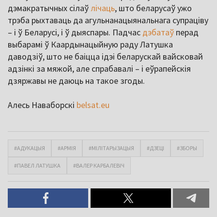
дэмакратычных сілаў
лічаць
, што беларусаў ужо
трэба рыхтаваць да агульнанацыянальнага супраціву
– і ў Беларусі, і ў дыяспары. Падчас
дэбатаў
перад
выбарамі ў Каардынацыйную раду Латушка
даводзіў, што не баіцца ідэі беларускай вайсковай
адзінкі за мяжой, але спрабавалі – і еўрапейскія
дзяржавы не даюць на такое згоды.
Алесь Наваборскі
belsat.eu
#АДУКАЦЫЯ
#АРМІЯ
#МІЛІТАРЫЗАЦЫЯ
#ДЗЕЦІ
#ЗБОРЫ
#ПАВЕЛ ЛАТУШКА
#ВАЛЕР КАРБАЛЕВІЧ