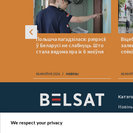
я: «Не
Польшча пагадзілася: рэпрэсіі
Віцеб
амі у
ў Беларусі не слабнуць. Што
зале
стала вядома пра іх 6 жніўня
спёкі
06 ЖНІЎНЯ 2026
НАВІНЫ
06 ЖНІЎ
Item
1
Катэго
of
Навін
10
Вайна
Мерка
We respect your privacy
Онлай