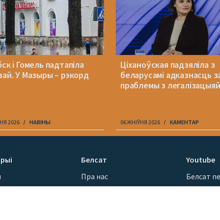
ск і Гомель падтапіла
Ціханоўская падзяліла з
вай. У Мазыры – рэкорд
беларусамі адказнасць з
праблемы з легалізацыя
НЯ 2026
НАВІНЫ
06 ЖНІЎНЯ 2026
КАМЕНТАР
рыі
Белсат
Youtube
ы
Пра нас
Белсат n
Кантакты
Белсат Sh
ванні
Місія
Белсат Li
н
Каштоўнасці «Белсату»
Жэстачай