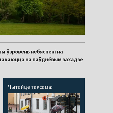
ы ўзровень небяспекі на
я чакаюцца на паўднёвым захадзе
Чытайце таксама: