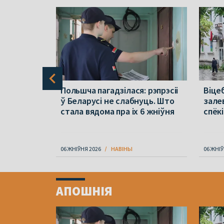
раўся ў
Польшча пагадзілася: рэпрэсіі
Віцеб
па зброю
ў Беларусі не слабнуць. Што
зале
стала вядома пра іх 6 жніўня
спёкі
06 ЖНІЎНЯ 2026
НАВІНЫ
06 ЖНІЎ
Item
1
АПОШНІЯ
of
4