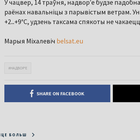
У чацвер, 14 траўня, надвор’е будзе падобна
раёнах навальніцы з парывістым ветрам. Ун
+2..+9°С, удзень таксама спякоты не чакаецца
Марыя Міхалевіч
belsat.eu
#НАДВОР'Е
SHARE ON FACEBOOK
ІЦЕ БОЛЬШ