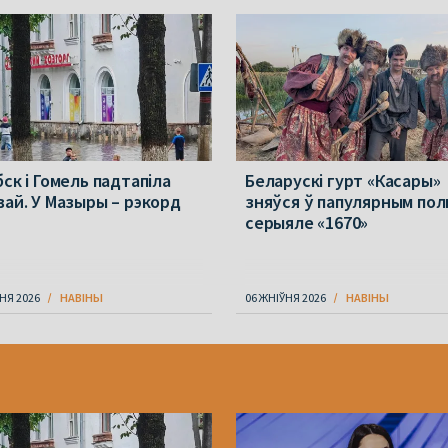
ск і Гомель падтапіла
Беларускі гурт «Касары»
вай. У Мазыры – рэкорд
зняўся ў папулярным пол
серыяле «1670»
НЯ 2026
НАВІНЫ
06 ЖНІЎНЯ 2026
НАВІНЫ