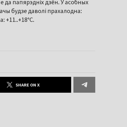
е да папярэдніх дзён. У асобных
ачы будзе даволі прахалодна:
: +11..+18°С.
SHARE ON X