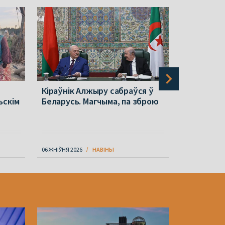
Кіраўнік Алжыру сабраўся ў
Польшча п
ьскім
Беларусь. Магчыма, па зброю
ў Беларус
стала вяд
06 ЖНІЎНЯ 2026
НАВІНЫ
06 ЖНІЎНЯ 202