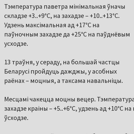
Тэмпература паветра мінімальная ўначы
складзе +3..+9°С, на захадзе – +10..+13°С.
Удзень максімальная ад +17°С на
паўночным захадзе да +25°С на паўднёвым
усходзе.
13 траўня, у сераду, на большай частцы
Беларусі пройдуць дажджы, у асобных
раёнах – моцныя, а таксама навальніцы.
Месцамі чакецца моцны вецер. Тэмпература 
захадзе краіны – +5..+6°С, удзень ад +10°С н
ўсходзе.