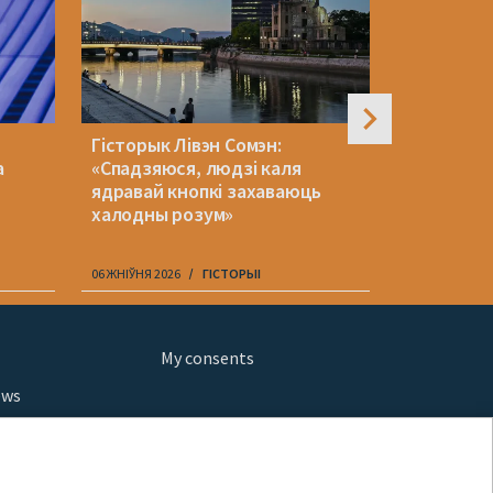
Гісторык Лівэн Сомэн:
Беларускі
а
«Спадзяюся, людзі каля
зняўся ў 
й
ядравай кнопкі захаваюць
серыяле 
халодны розум»
06 ЖНІЎНЯ 2026
ГІСТОРЫІ
06 ЖНІЎНЯ 202
My consents
ews
orts
fe
шы мульт