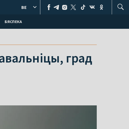
BE
БЯСПЕКА
авальніцы, град