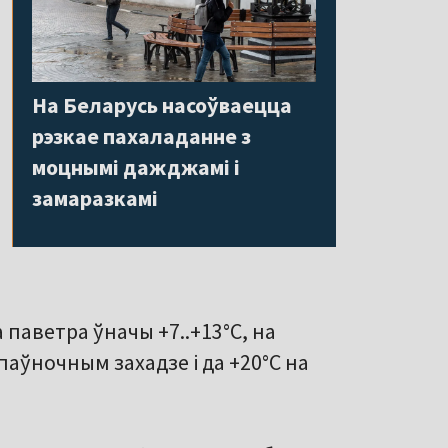
На Беларусь насоўваецца
рэзкае пахаладанне з
моцнымі дажджамі і
замаразкамі
паветра ўначы +7..+13°С, на
а паўночным захадзе і да +20°С на