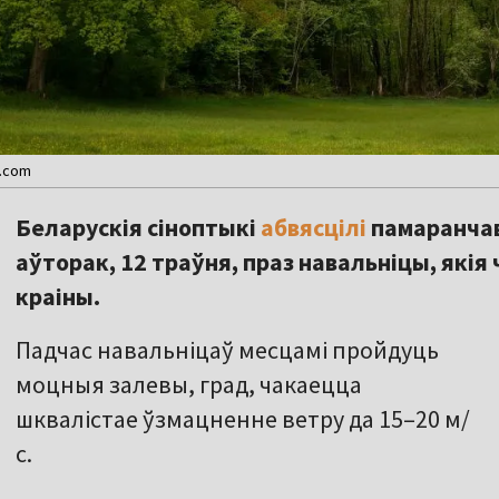
y.com
Беларускія сіноптыкі
абвясцілі
памаранчав
аўторак, 12 траўня, праз навальніцы, які
краіны.
Падчас навальніцаў месцамі пройдуць
моцныя залевы, град, чакаецца
шквалістае ўзмацненне ветру да 15–20 м/
с.