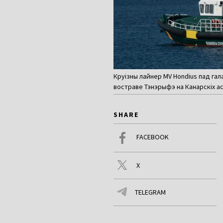
Круізны лайнер MV Hondius пад гал
востраве Тэнэрыфэ на Канарскіх аст
SHARE
FACEBOOK
X
TELEGRAM