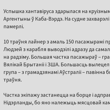
Успышка хантавіруса здарылася на круізным 
Аргентыны ў Каба-Вэрдэ. На судне захварэлі 
памерлі.
10 траўня лайнер з амаль 150 пасажырамі 
Людзей з карабля выводзілі адразу да самал
на радзіму. Большая частка пасажыраў – гр
Вялікай Брытаніі і ЗША. Большасць вылецел
група – з грамадзянамі Аўстраліі – павінна 
траўня.
Частка экіпажу застанецца на борце і адпра
Нідэрланды, бо яно належыць мясцовай камп