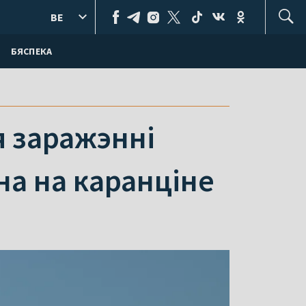
BE
БЯСПЕКА
я заражэнні
на на каранціне