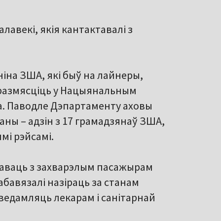
алавекі, якія кантактавалі з
ніна ЗША, які быў на лайнеры,
 размясціць у Нацыянальным
ка. Паводле Дэпартаменту аховы
аны – адзін з 17 грамадзянаў ЗША,
мі рэйсамі.
ктаваць з захварэлым пасажырам
абавязалі назіраць за станам
аведамляць лекарам і санітарнай