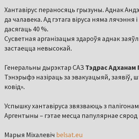
Хантавірус пераносяць грызуны. Аднак Анд
да чалавека. Ад гэтага віруса няма лячэння
дасягаць 40 %.
Сусветная арганізацыя здароўя аднак заяўл
застаецца невысокай.
Генеральны дырэктар САЗ
Тэдрас Адханам 
Тэнэрыфэ назіраць за эвакуацыяй, заявіў, ш
ковід».
Успышку хантавіруса звязваюць з палігонам
Аргентыны – гэтае месца папулярнае сярод 
Марыя Міхалевіч
belsat.eu