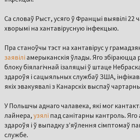
Са словаў Рыст, усяго ў Францыі выявілі 22 ч
хворымі на хантавірусную інфекцыю.
Пра станоўчы тэст на хантавірус у грамадзя
заявілі
амерыканскія ўлады. Яго збіраюцца
блоку біялагічнай ізаляцыі ў штаце Небрас
здароўя і сацыяльных службаў ЗША, інфікав
якіх эвакуявалі з Канарскіх выспаў чартарны
У Польшчы аднаго чалавека, які мог канта
лайнера,
узялі
пад санітарны кантроль. Яго 
здароўя і ў выпадку з’яўлення сімптомаў п
службе.