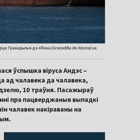
рце Гранадылья-дэ-Абона (Granadilla de Abona) на
лася ўспышка віруса Андэс –
ца ад чалавека да чалавека,
ядзелю, 10 траўня. Пасажыраў
ленні пра пацверджаныя выпадкі
зін чалавек накіраваны на
ным.