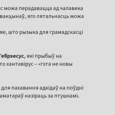
эс можа перадавацца ад чалавека
 і вакцынаў, яго лятальнасць можа
яе, што рызыка для грамадскасці
Гебрэесус
, які прыбыў на
то хантавірус – «гэта не новы
 для пахавання адкідаў на поўдні
аматараў назіраць за птушкамі.