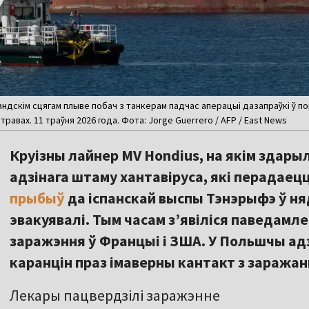
андскім сцягам плыве побач з танкерам падчас аперацыі дазапраўкі ў по
равах. 11 траўня 2026 года. Фота: Jorge Guerrero / AFP / East News
Круізны лайнер MV Hondius, на якім здары
адзінага штаму хантавіруса, які перадаец
прыбыў
да іспанскай выспы Тэнэрыфэ ў н
эвакуявалі. Тым часам з’явіліся паведам
заражэння ў Францыі і ЗША. У Польшчы ад
каранцін праз імаверны кантакт з заража
Лекары пацвердзілі заражэнне