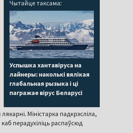
Чытайце таксама:
Успышка хантавіруса на
лайнеры: наколькі вялікая
глабальная рызыка і ці
пагражае вірус Беларусі
лякарні. Міністарка падкрэсліла,
 каб перадухіліць распаўсюд