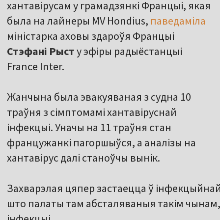
хантавірусам у грамадзянкі Францыі, якая
была на лайнеры MV Hondius,
паведаміла
міністарка аховы здароўя Францыі
Стэфані Рыст
у эфіры радыёстанцыі
France Inter.
Жанчына была эвакуяваная з судна 10
траўня з сімптомамі хантавіруснай
інфекцыі. Уначы на 11 траўня стан
францужанкі пагоршыўся, а аналізы на
хантавірус далі станоўчы вынік.
Захварэлая цяпер застаецца ў інфекцыйнай 
што палаты там абсталяваныя такім чынам,
інфекцыі.