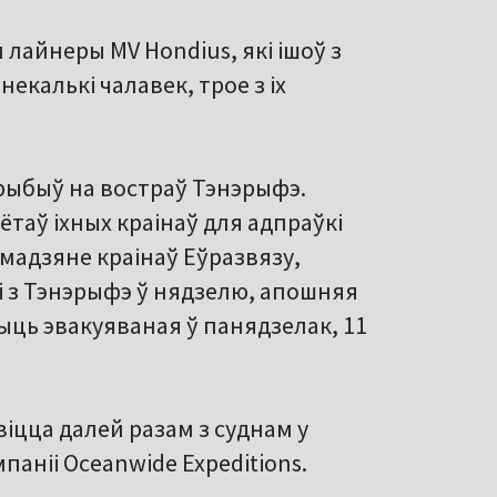
лайнеры MV Hondius, які ішоў з
некалькі чалавек, трое з іх
прыбыў на востраў Тэнэрыфэ.
ётаў іхных краінаў для адпраўкі
амадзяне краінаў Еўразвязу,
і з Тэнэрыфэ ў нядзелю, апошняя
быць эвакуяваная ў панядзелак, 11
віцца далей разам з суднам у
аніі Oceanwide Expeditions.