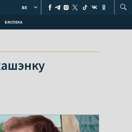
BE
БЯСПЕКА
кашэнку