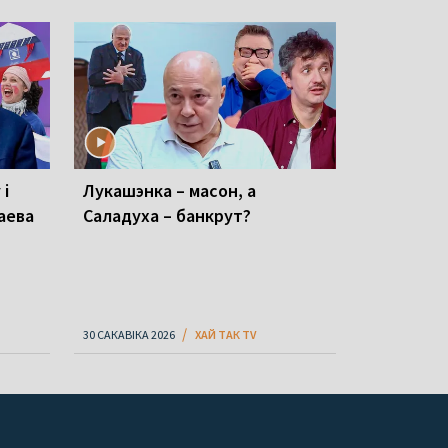
 і
Лукашэнка – масон, а
раева
Саладуха – банкрут?
30 САКАВІКА 2026
ХАЙ ТАК TV