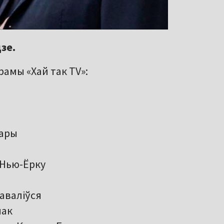
зе.
амы «Хай так TV»:
Гары
 Нью-Ёрку
аваліўся
чак