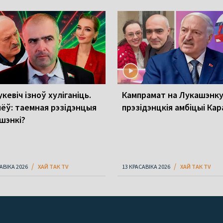
кевіч ізноў хуліганіць.
Кампрамат на Лукашэнку
лёў: таемная рэзідэнцыя
прэзідэнцкія амбіцыі Ка
шэнкі?
АВІКА 2026
ХАЙ ТАК TV
13 КРАСАВІКА 2026
ХАЙ ТАК TV