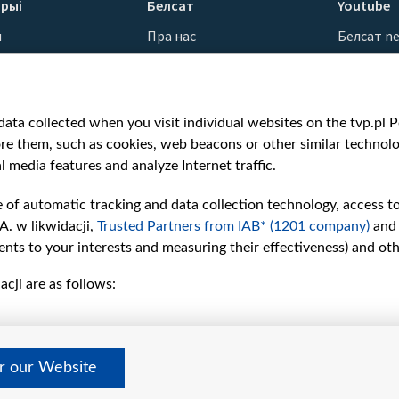
рыі
Белсат
Youtube
ы
Пра нас
Белсат n
Кантакты
Белсат Sh
ванні
Місія
Белсат Li
н
Каштоўнасці «Белсату»
Жэстачай
ata collected when you visit individual websites on the tvp.pl Por
Як нас глядзець
Belsat En
re them, such as cookies, web beacons or other similar technolog
Узнагароды
Biełsat PL
l media features and analyze Internet traffic.
Міжнародная супраца
Белсат N
Ціск з боку ўладаў
Белсат Hi
e of automatic tracking and data collection technology, access t
Беларусі
Белсат Mu
A. w likwidacji,
Trusted Partners from IAB* (1201 company)
and
Як нас падтрымаць
Белсат D
nts to your interests and measuring their effectiveness) and ot
Правілы выкарыстання
cji are as follows:
матэрыялаў
Інфармацыя аб
адпраўніку
Бяспека
er our Website