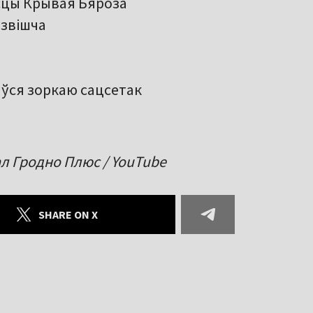
ёсцы Крывая Бяроза
озвішча
ўся зоркаю сацсетак
ал Гродно Плюс / YouTube
SHARE ON X