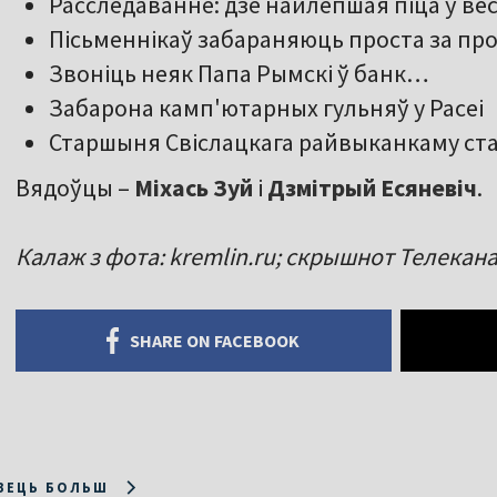
Расследаванне: дзе найлепшая піца ў в
Пісьменнікаў забараняюць проста за пр
Звоніць неяк Папа Рымскі ў банк…
Забарона камп'ютарных гульняў у Расеі
Старшыня Свіслацкага райвыканкаму ста
Вядоўцы –
Міхась Зуй
і
Дзмітрый Есяневіч
.
Калаж з фота: kremlin.ru; скрышнот Телекан
SHARE ON FACEBOOK
ЗЕЦЬ БОЛЬШ