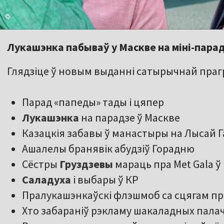
Лукашэнка пабываў у Маскве на міні-парад
Глядзіце ў новым выданні сатырычнай прагр
Парад «папеды» тады і цяпер
Лукашэнка
на парадзе ў Маскве
Казацкія забавы ў манастыры на Лысай 
Ашалелы бранявік абудзіў Горадню
Сёстры
Груздзевы
мараць пра Met Gala ў
Саладуха
і выбары ў КР
Пралукашэнкаўскі флэшмоб са сцягам пр
Хто забараніў рэкламу шакаладных пала