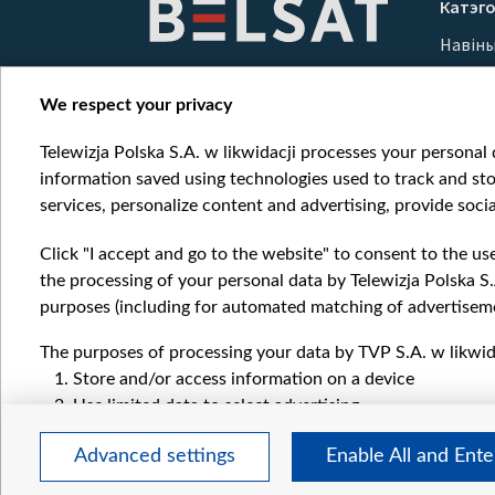
Катэго
Навін
Вайна
Мерка
We respect your privacy
Онлай
Telewizja Polska S.A. w likwidacji processes your personal d
information saved using technologies used to track and sto
services, personalize content and advertising, provide socia
Click "I accept and go to the website" to consent to the us
the processing of your personal data by Telewizja Polska S.
purposes (including for automated matching of advertiseme
The purposes of processing your data by TVP S.A. w likwida
Store and/or access information on a device
Use limited data to select advertising
Create profiles for personalised advertising
Advanced settings
Enable All and Ent
Use profiles to select personalised advertising
Create profiles to personalise content