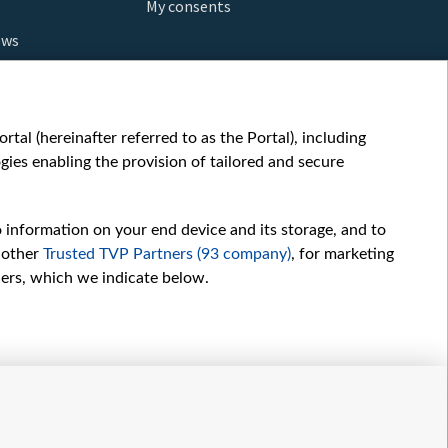
My consents
ews
orts
fe
шы мульт
tal (hereinafter referred to as the Portal), including
glish
ies enabling the provision of tailored and secure
ow
story
o information on your end device and its storage, and to
sic
 other
Trusted TVP Partners (93 company)
, for marketing
oc
hers, which we indicate below.