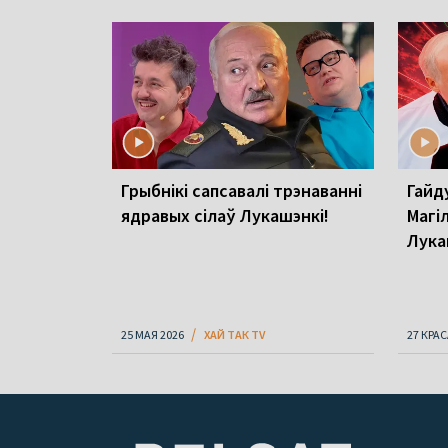
Грыбнікі сапсавалі трэнаванні
Гайду
ядравых сілаў Лукашэнкі!
Магі
Лука
25 МАЯ 2026
ХАЙ ТАК TV
27 КРАС