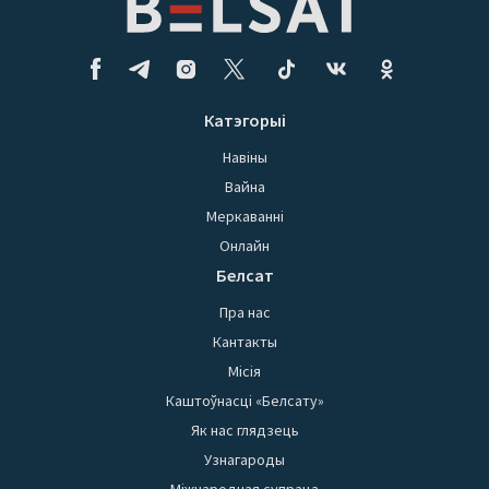
Катэгорыі
Навіны
Вайна
Меркаванні
Онлайн
Белсат
Пра нас
Кантакты
Місія
Каштоўнасці «Белсату»
Як нас глядзець
Узнагароды
Міжнародная супраца