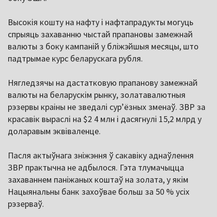
Высокія кошту на нафту і нафтапрадукты могуць
спрыяць захаванню чыстай прапановы замежнай
валюты з боку кампаній у бліжэйшыя месяцы, што
падтрымае курс беларускага рубля.
Нягледзячы на дастатковую прапанову замежнай
валюты на беларускім рынку, золатавалютныя
рэзервы краіны не зведалі сурʼёзных зменаў. ЗВР за
красавік выраслі на $2 4 млн і дасягнулі 15,2 млрд у
доларавым эквіваленце.
Пасля актыўнага зніжэння ў сакавіку аднаўлення
ЗВР практычна не адбылося. Гэта тлумачыцца
захаваннем паніжаных коштаў на золата, у якім
Нацыянальны банк захоўвае больш за 50 % усіх
рэзерваў.