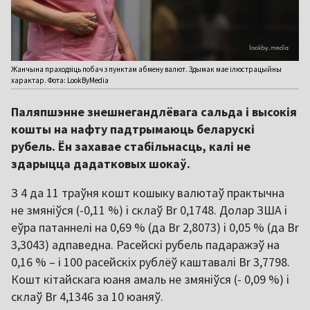
Жанчына праходзіць побач з пунктам абмену валют. Здымак мае ілюстрацыйны
характар. Фота: LookByMedia
Паляпшэнне знешнегандлёвага сальда і высокія
кошты на нафту падтрымаюць беларускі
рубель. Ён захавае стабільнасць, калі не
здарыцца дадатковых шокаў.
З 4 да 11 траўня кошт кошыку валютаў практычна
не змяніўся (-0,11 %) і склаў Br 0,1748. Долар ЗША і
еўра патаннелі на 0,69 % (да Br 2,8073) і 0,05 % (да Br
3,3043) адпаведна. Расейскі рубель падаражэў на
0,16 % – і 100 расейскіх рублёў каштавалі Br 3,7798.
Кошт кітайскага юаня амаль не змяніўся (- 0,09 %) і
склаў Br 4,1346 за 10 юаняў.