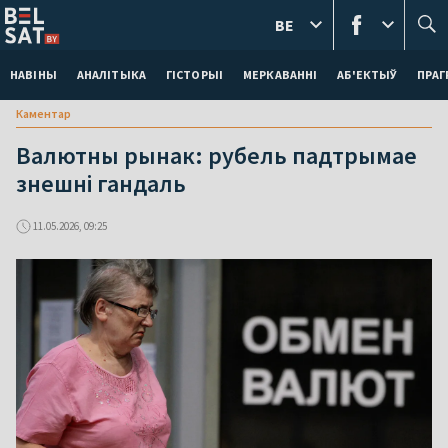
BE
НАВІНЫ
АНАЛІТЫКА
ГІСТОРЫІ
МЕРКАВАННI
АБ'ЕКТЫЎ
ПРАГ
Каментар
Валютны рынак: рубель падтрымае
знешні гандаль
11.05.2026, 09:25