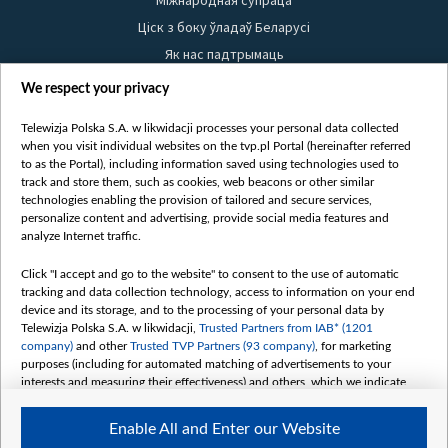
Ціск з боку ўладаў Беларусі
Як нас падтрымаць
Правілы выкарыстання матэрыялаў
We respect your privacy
Інфармацыя аб адпраўніку
Telewizja Polska S.A. w likwidacji processes your personal data collected
Бяспека
when you visit individual websites on the tvp.pl Portal (hereinafter referred
Youtube
to as the Portal), including information saved using technologies used to
track and store them, such as cookies, web beacons or other similar
Белсат news
technologies enabling the provision of tailored and secure services,
personalize content and advertising, provide social media features and
Белсат Shorts
analyze Internet traffic.
Белсат Life
Жэстачайшы мульт
Click "I accept and go to the website" to consent to the use of automatic
tracking and data collection technology, access to information on your end
Belsat English
device and its storage, and to the processing of your personal data by
Biełsat PL
Telewizja Polska S.A. w likwidacji,
Trusted Partners from IAB* (1201
company)
and other
Trusted TVP Partners (93 company)
, for marketing
Белсат Now
purposes (including for automated matching of advertisements to your
Белсат History
interests and measuring their effectiveness) and others, which we indicate
below.
Белсат Music
Enable All and Enter our Website
Белсат Doc
The purposes of processing your data by TVP S.A. w likwidacji are as