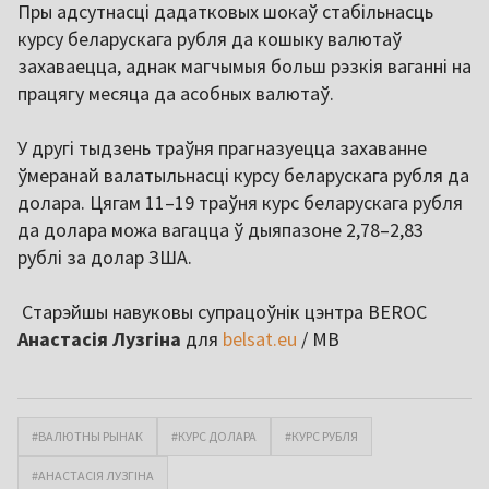
Пры адсутнасці дадатковых шокаў стабільнасць
курсу беларускага рубля да кошыку валютаў
захаваецца, аднак магчымыя больш рэзкія ваганні на
працягу месяца да асобных валютаў.
У другі тыдзень траўня прагназуецца захаванне
ўмеранай валатыльнасці курсу беларускага рубля да
долара. Цягам 11–19 траўня курс беларускага рубля
да долара можа вагацца ў дыяпазоне 2,78–2,83
рублі за долар ЗША.
Старэйшы навуковы супрацоўнік цэнтра BEROC
Анастасія Лузгіна
для
belsat.eu
/ МВ
#ВАЛЮТНЫ РЫНАК
#КУРС ДОЛАРА
#КУРС РУБЛЯ
#АНАСТАСІЯ ЛУЗГІНА