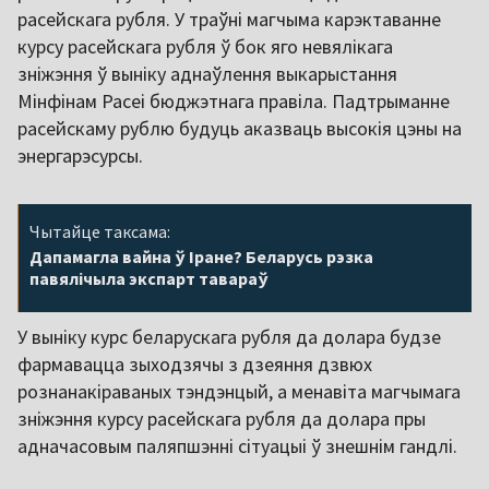
расейскага рубля. У траўні магчыма карэктаванне
курсу расейскага рубля ў бок яго невялікага
зніжэння ў выніку аднаўлення выкарыстання
Мінфінам Расеі бюджэтнага правіла. Падтрыманне
расейскаму рублю будуць аказваць высокія цэны на
энергарэсурсы.
Чытайце таксама:
Дапамагла вайна ў Іране? Беларусь рэзка
павялічыла экспарт тавараў
У выніку курс беларускага рубля да долара будзе
фармавацца зыходзячы з дзеяння дзвюх
рознанакіраваных тэндэнцый, а менавіта магчымага
зніжэння курсу расейскага рубля да долара пры
адначасовым паляпшэнні сітуацыі ў знешнім гандлі.