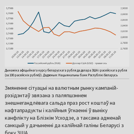
Дынаміка афіцыйнага курсу беларускага рубля да долара ЗША і расейскага рубля
(за 100 расейскіх рублёў). Дадзеныя: Нацыянальны банк Рэспублікі Беларусь
Змяненне сітуацыі на валютным рынку кампаній-
рэзідэнтаў звязана з паляпшэннем
знешнегандлёвага сальда праз рост коштаў на
нафтапрадукты і калійныя ўгнаенні ў выніку
канфлікту на Блізкім Усходзе, а таксама адменай
санкцый у дачыненні да калійнай галіны Беларусі з
боку ЗША.