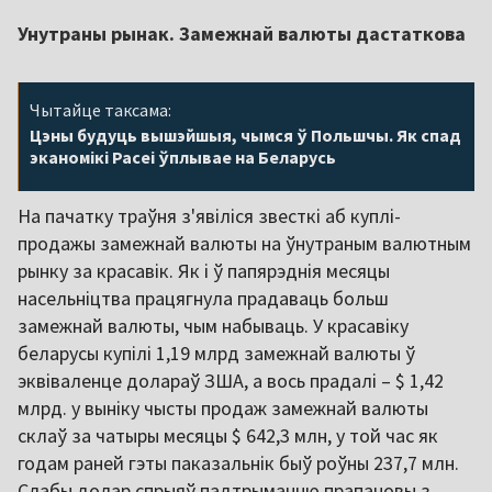
Унутраны рынак. Замежнай валюты дастаткова
Чытайце таксама:
Цэны будуць вышэйшыя, чымся ў Польшчы. Як спад
эканомікі Расеі ўплывае на Беларусь
На пачатку траўня з'явіліся звесткі аб куплі-
продажы замежнай валюты на ўнутраным валютным
рынку за красавік. Як і ў папярэднія месяцы
насельніцтва працягнула прадаваць больш
замежнай валюты, чым набываць. У красавіку
беларусы купілі 1,19 млрд замежнай валюты ў
эквіваленце долараў ЗША, а вось прадалі – $ 1,42
млрд. у выніку чысты продаж замежнай валюты
склаў за чатыры месяцы $ 642,3 млн, у той час як
годам раней гэты паказальнік быў роўны 237,7 млн.
Слабы долар спрыяў падтрыманню прапановы з