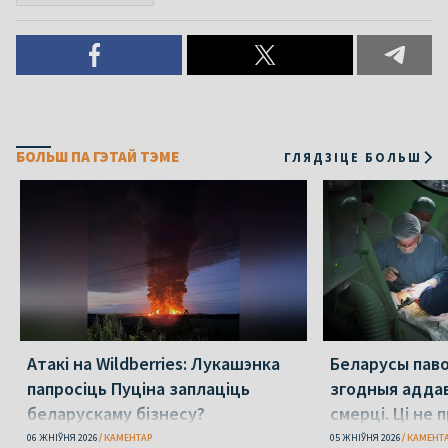
БОЛЬШ ПА ГЭТАЙ ТЭМЕ
ГЛЯДЗІЦЕ БОЛЬШ
Атакі на Wildberries: Лукашэнка
Беларусы пав
папросіць Пуціна заплаціць
згодныя аддав
беларускаму бізнесу?
смерці. Ці не
замежнікам?
06 ЖНІЎНЯ 2026
КАМЕНТАР
05 ЖНІЎНЯ 2026
КАМЕНТ