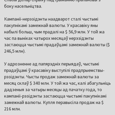
боку насельніцтва.
Кампаніі-нерэзідэнты наадварот сталі чыстымі
пакупнікамі замежнай валюты. У красавіку яны
набылі больш, чым прадалі на $ 56,9 млн. У той жа
час па выніках чатырох месяцаў нерэзідэнты
застаюцца чыстымі прадаўцамі замежнай валюты ($
246,5 млн).
У адрозненне ад папярэдніх перыядаў, чыстымі
прадаўцамі ў красавіку выступілі прадпрыемствы-
рэзідэнты. Чысты продаж замежнай валюты за
месяц склаў $ 340 млн. У той жа час, калі абагульніць
дадзеныя за чатыры месяцы ад пачатку года, то
кампаніі-рэзідэнты застаюцца чыстымі пакупнікамі
замежнай валюты. Купля перавысіла продаж на $
216 млн.