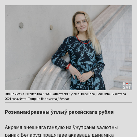
Эканамістка і экспертка BEROC Анастасія Лузгіна. Варшава, Польшча. 17 лютага
2024 года. Фота: Таццяна Верамеева / Белсат
Рознанакіраваны ўплыў расейскага рубля
Акрамя знешняга гандлю на ўнутраны валютны
рынак Беларусі працягвае аказваць дынаміка