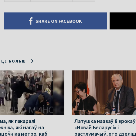
SHARE ON FACEBOOK
ІЦЕ БОЛЬШ
ма, як пакаралі
Латушка назваў 8 крокаў
ніка, які напаў на
«Новай Беларусі» і
ацоўніка метро, каб
растлумачыў, хто дзеліц