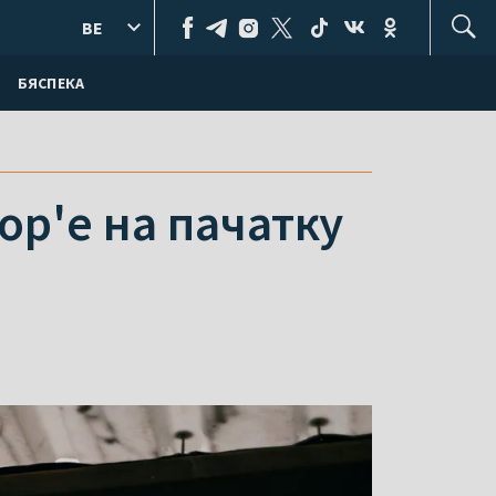
BE
БЯСПЕКА
ор'е на пачатку