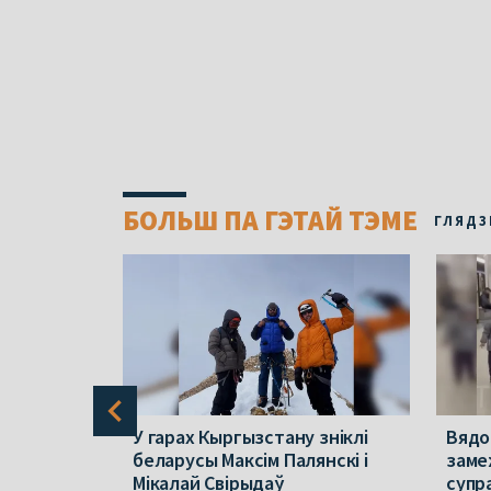
БОЛЬШ ПА ГЭТАЙ ТЭМЕ
ГЛЯДЗ
у знайшлі
У гарах Кыргызстану зніклі
Вядо
іністаў,
беларусы Максім Палянскі і
замеж
арусы
Мікалай Свірыдаў
супр