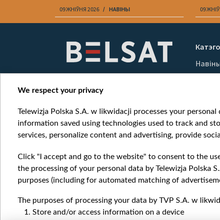
I
09 ЖНІЎНЯ 2026
НАВІНЫ
09 ЖНІЎ
Item
1
Катэго
of
Навін
10
Вайна
Мерка
We respect your privacy
Онлай
Telewizja Polska S.A. w likwidacji processes your personal d
information saved using technologies used to track and sto
services, personalize content and advertising, provide socia
Click "I accept and go to the website" to consent to the us
the processing of your personal data by Telewizja Polska S.
purposes (including for automated matching of advertiseme
The purposes of processing your data by TVP S.A. w likwida
Store and/or access information on a device