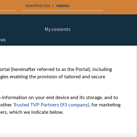
09 ЖНІЎНЯ 2026
НАВІНЫ
09 ЖНІЎНЯ 202
My consents
ews
orts
fe
шы мульт
tal (hereinafter referred to as the Portal), including
glish
ies enabling the provision of tailored and secure
ow
story
o information on your end device and its storage, and to
sic
 other
Trusted TVP Partners (93 company)
, for marketing
oc
hers, which we indicate below.