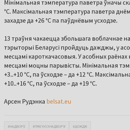
Мінімальная тэмпература паветра ўначы склад
°С. Максімальная тэмпература паветра днём
захадзе да +26 °С па паўднёвым усходзе.
13 траўня чакаецца збольшага воблачнае н
тэрыторыі Беларусі пройдуць дажджы, у ас
месцамі кароткачасовыя. У асобных раёнах 
месцамі моцны парывісты. Мінімальная тэм
+3..+10 °С, па ўсходзе – да +12 °С. Максіма
+10..+16 °С, па ўсходзе – да +19 °С.
Арсен Рудэнка
belsat.eu
#НАДВОР’Е
#ПРАГНОЗ НАДВОР'Я
#ДОЖДЖ