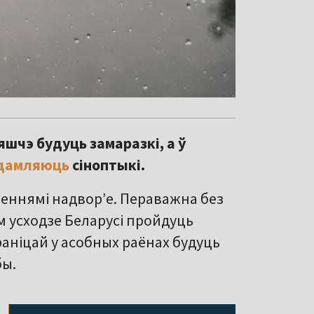
яшчэ будуць замаразкі, а ў
дамляюць
сіноптыкі.
неннямі надворʼе. Пераважна без
м усходзе Беларусі пройдуць
раніцай у асобных раёнах будуць
бы.