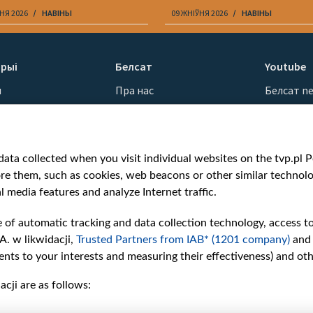
НЯ 2026
НАВІНЫ
09 ЖНІЎНЯ 2026
НАВІНЫ
рыі
Белсат
Youtube
ы
Пра нас
Белсат n
Кантакты
Белсат Sh
ванні
Місія
Белсат Li
н
Каштоўнасці «Белсату»
Жэстачай
ata collected when you visit individual websites on the tvp.pl Por
Як нас глядзець
Belsat En
re them, such as cookies, web beacons or other similar technolog
Узнагароды
Biełsat PL
l media features and analyze Internet traffic.
Міжнародная супраца
Белсат N
Ціск з боку ўладаў
Белсат Hi
e of automatic tracking and data collection technology, access t
Беларусі
Белсат Mu
A. w likwidacji,
Trusted Partners from IAB* (1201 company)
and
Як нас падтрымаць
Белсат D
nts to your interests and measuring their effectiveness) and ot
Правілы выкарыстання
cji are as follows:
матэрыялаў
Інфармацыя аб