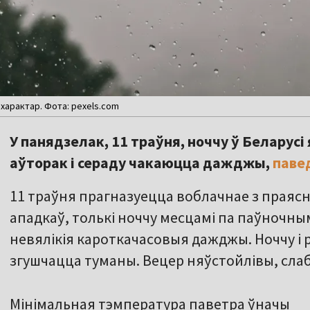
характар. Фота: pexels.com
У панядзелак, 11 траўня, ноччу ў Беларусі 
аўторак і сераду чакаюцца дажджы,
паве
11 траўня прагназуецца воблачнае з праяс
ападкаў, толькі ноччу месцамі па паўночны
невялікія кароткачасовыя дажджы. Ноччу і 
згушчацца туманы. Вецер няўстойлівы, сла
Мінімальная тэмпература паветра ўначы