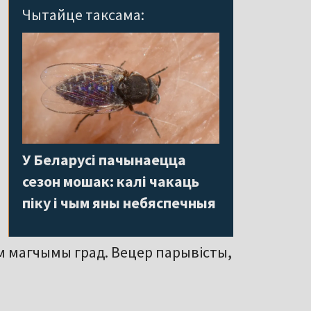
Чытайце таксама:
У Беларусі пачынаецца
сезон мошак: калі чакаць
піку і чым яны небяспечныя
м магчымы град. Вецер парывісты,