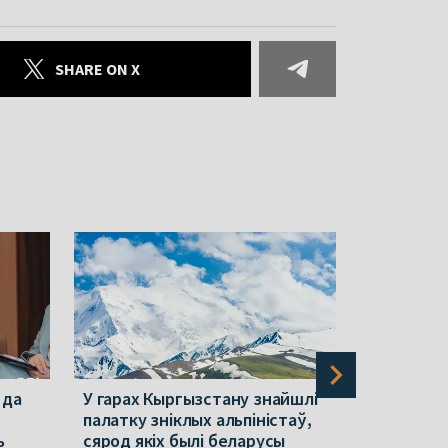
SHARE ON X
 да
У гарах Кыргызстану знайшлі
У гарах К
палатку зніклых альпіністаў,
беларусы 
ь
сярод якіх былі беларусы
Мікалай С