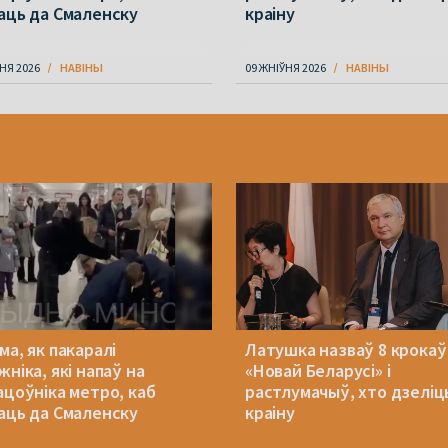
аць да Смаленску
краіну
НЯ 2026
НАВІНЫ
09 ЖНІЎНЯ 2026
НАВІНЫ
ма, як пакаралі
Латушка назваў 8 крокаў
ніка, які напаў на
«Новай Беларусі» і
ацоўніка метро, каб
растлумачыў, хто дзеліц
аць да Смаленску
краіну