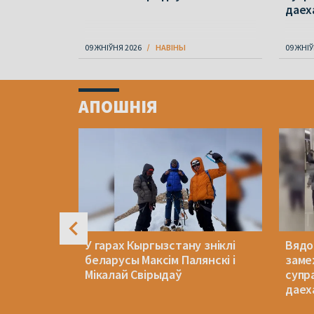
даех
09 ЖНІЎНЯ 2026
НАВІНЫ
09 ЖНІЎ
Item
1
АПОШНІЯ
of
4
ім жыцця
У гарах Кыргызстану зніклі
Вядо
беларусы Максім Палянскі і
замеж
Мікалай Свірыдаў
супр
даех