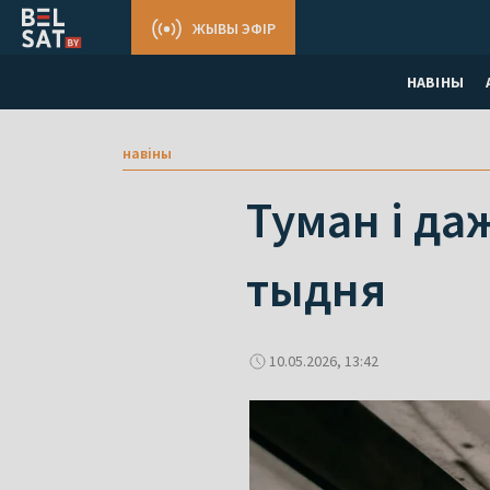
ЖЫВЫ ЭФІР
НАВІНЫ
навіны
Туман і да
тыдня
10.05.2026, 13:42