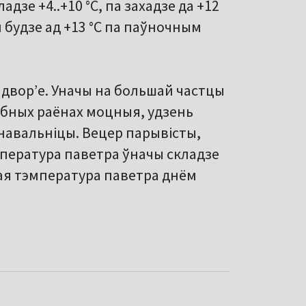
зе +4..+10 °С, па захадзе да +12
 будзе ад +13 °С па паўночным
адворʼе. Уначы на большай частцы
обных раёнах моцныя, удзень
навальніцы. Вецер парывісты,
пература паветра ўначы складзе
льная тэмпература паветра днём