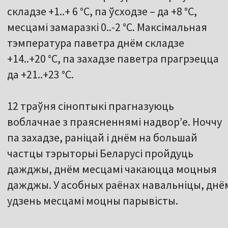
складзе +1..+ 6 °С, па ўсходзе – да +8 °С,
месцамі замаразкі 0..-2 °С. Максімальная
тэмпература паветра днём складзе
+14..+20 °С, па захадзе паветра прагрэецца
да +21..+23 °С.
12 траўня сіноптыкі прагназуюць
воблачнае з праясненнямі надворʼе. Ноччу
па захадзе, раніцай і днём на большай
частцы тэрыторыі Беларусі пройдуць
дажджы, днём месцамі чакаюцца моцныя
дажджы. У асобных раёнах навальніцы, днё
удзень месцамі моцны парывісты.