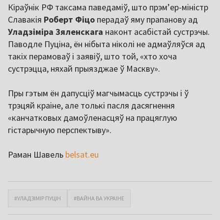
Кіраўнік РФ таксама паведаміў, што прэм’ер-міністр
Славакія
Роберт Фіцо
перадаў яму прапанову ад
Уладзіміра Зяленскага
наконт асабістай сустрэчы.
Паводле Пуціна, ён нібыта ніколі не адмаўляўся ад
такіх перамоваў і заявіў, што той, «хто хоча
сустрэцца, няхай прыязджае ў Маскву».
Пры гэтым ён дапусціў магчымасць сустрэчы і ў
трэцяй краіне, але толькі пасля дасягнення
«канчатковых дамоўленасцяў на працяглую
гістарычную перспектыву».
Раман Шавель
belsat.eu
#УЛАДЗІМІР ПУЦІН
#ВАЙНА ВА УКРАІНЕ