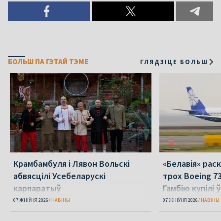
БОЛЬШ ПА ГЭТАЙ ТЭМЕ
ГЛЯДЗІЦЕ БОЛЬШ
Крамбамбуля і Лявон Вольскі
«Белавія» рас
абвясцілі Усебеларускі
трох Boeing 73
карпаратыў
Гамбію купілі 
07 ЖНІЎНЯ 2026
НАВІНЫ
07 ЖНІЎНЯ 2026
НАВІНЫ