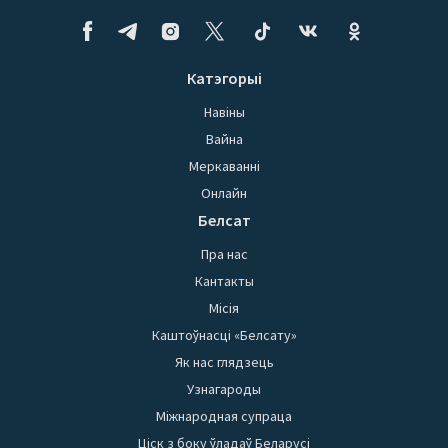
Катэгорыі
Навіны
Вайна
Меркаванні
Онлайн
Белсат
Пра нас
Кантакты
Місія
Каштоўнасці «Белсату»
Як нас глядзець
Узнагароды
Міжнародная супраца
Ціск з боку ўладаў Беларусі