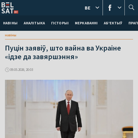
BE
НАВІНЫ
АНАЛІТЫКА
ГІСТОРЫІ
МЕРКАВАННI
АБ'ЕКТЫЎ
ПРАГ
навіны
Пуцін заявіў, што вайна ва Украіне
«ідзе да завяршэння»
09.05.2026, 20:03