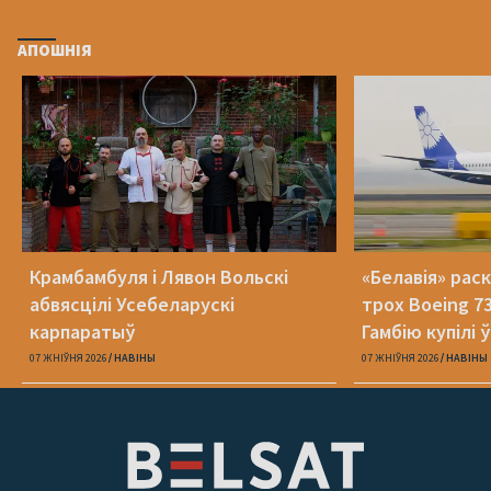
АПОШНІЯ
Крамбамбуля і Лявон Вольскі
«Белавія» рас
абвясцілі Усебеларускі
трох Boeing 73
карпаратыў
Гамбію купілі 
07 ЖНІЎНЯ 2026
НАВІНЫ
07 ЖНІЎНЯ 2026
НАВІНЫ