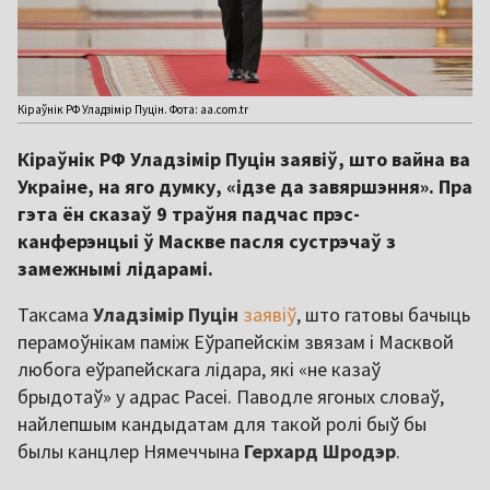
Кіраўнік РФ Уладзімір Пуцін. Фота: aa.com.tr
Кіраўнік РФ Уладзімір Пуцін заявіў, што вайна ва
Украіне, на яго думку, «ідзе да завяршэння». Пра
гэта ён сказаў 9 траўня падчас прэс-
канферэнцыі ў Маскве пасля сустрэчаў з
замежнымі лідарамі.
Таксама
Уладзімір Пуцін
заявіў
, што гатовы бачыць
перамоўнікам паміж Еўрапейскім звязам і Масквой
любога еўрапейскага лідара, які «не казаў
брыдотаў» у адрас Расеі. Паводле ягоных словаў,
найлепшым кандыдатам для такой ролі быў бы
былы канцлер Нямеччына
Герхард Шродэр
.