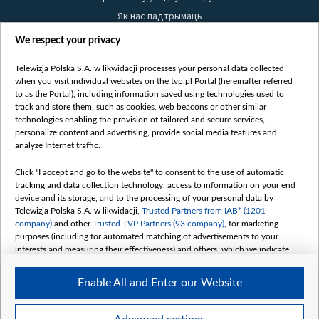
Як нас падтрымаць
Правілы выкарыстання матэрыялаў
We respect your privacy
Інфармацыя аб адпраўніку
Telewizja Polska S.A. w likwidacji processes your personal data collected
Бяспека
when you visit individual websites on the tvp.pl Portal (hereinafter referred
Youtube
to as the Portal), including information saved using technologies used to
track and store them, such as cookies, web beacons or other similar
Белсат news
technologies enabling the provision of tailored and secure services,
personalize content and advertising, provide social media features and
Белсат Shorts
analyze Internet traffic.
Белсат Life
Click "I accept and go to the website" to consent to the use of automatic
Жэстачайшы мульт
tracking and data collection technology, access to information on your end
Belsat English
device and its storage, and to the processing of your personal data by
Telewizja Polska S.A. w likwidacji,
Trusted Partners from IAB* (1201
Biełsat PL
company)
and other
Trusted TVP Partners (93 company)
, for marketing
Белсат Now
purposes (including for automated matching of advertisements to your
interests and measuring their effectiveness) and others, which we indicate
Белсат History
below.
Белсат Music
Enable All and Enter our Website
The purposes of processing your data by TVP S.A. w likwidacji are as
Белсат Doc
follows:
My consents
Store and/or access information on a device