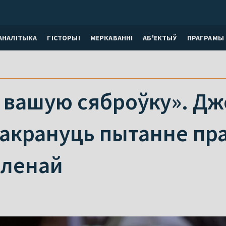
АНАЛІТЫКА
ГІСТОРЫІ
МЕРКАВАННI
АБ'ЕКТЫЎ
ПРАГРАМЫ
 вашую сяброўку». Дж
акрануць пытанне пра
оленай