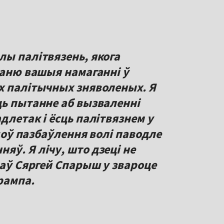
лы палітвязень, якога
цаню вашыя намаганні ў
х палітычных зняволеных. Я
ць пытанне аб вызваленні
длетак і ёсць палітвязнем у
адоў пазбаўлення волі паводле
ў. Я лічу, што дзеці не
заў Сяргей Спарыш у звароце
рампа.