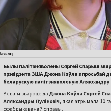
larus.org
Былы палітзняволены Сяргей Спарыш звяр
прэзідэнта ЗША Джона Коўла з просьбай д
беларускую палітзняволеную Аляксандру П
У сваім звароце да
Джона Коўла Сяргей Сп
Аляксандры
Пуліновіч
, якая атрымала 10 
сфабрыкаванай справы.