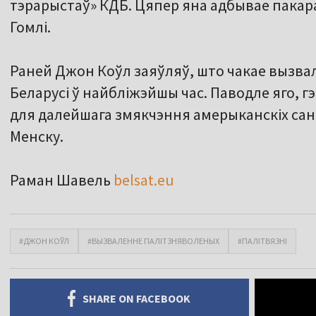
тэрарыстаў» КДБ. Цяпер яна адбывае пакара
Гомлі.
Раней Джон Коўл заяўляў, што чакае вызва
Беларусі ў найбліжэйшы час. Паводле яго, г
для далейшага змякчэння амерыканскіх са
Менску.
Раман Шавель
belsat.eu
#ДЖОН КОЎЛ
#ВЫЗВАЛЕННЕ ПАЛІТЗНЯВОЛЕНЫХ
#ПАЛІТВЯЗНІ
SHARE ON FACEBOOK