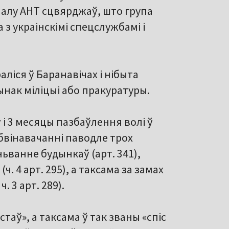
алу АНТ сцвярджаў, што група
 з украінскімі спецслужбамі і
аліся ў Баранавічах і нібыта
ынак міліцыі або пракуратуры.
ў і 3 месяцы пазбаўлення волі ў
абвінавачанні паводле трох
ьванне будынкаў (арт. 341),
. 4 арт. 295), а таксама за замах
. 3 арт. 289).
стаў», а таксама ў так званы «спіс