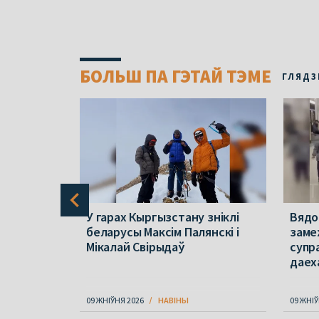
БОЛЬШ ПА ГЭТАЙ ТЭМЕ
ГЛЯДЗ
у знайшлі
У гарах Кыргызстану зніклі
Вядо
іністаў,
беларусы Максім Палянскі і
замеж
арусы
Мікалай Свірыдаў
супр
даех
09 ЖНІЎНЯ 2026
НАВІНЫ
09 ЖНІЎ