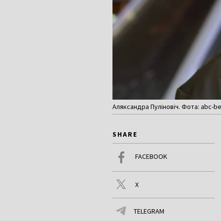
Аляксандра Пуліновіч. Фота: abc-be
SHARE
FACEBOOK
X
TELEGRAM