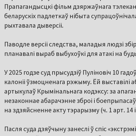
Прапагандысцкі фільм дзяржаўнага тэлекан
беларускіх падлеткаў нібыта супрацоўнічала
рыхтавала дыверсіі.
Паводле версіі следства, маладыя людзі збір
планавалі выраб выбухоўкі для атакі на буд
У 2025 годзе суд прысудзіў Пуліновіч 10 гадо
калоніі ўзмоцненага рэжыму. Ёй выставілі 
артыкулаў Крымінальнага кодэксу: за апаган
незаконнае абарачэнне зброі і боепрыпасаў (ч
на здзяйсненне акту тэрарызму (ч. 1 арт. 14 і ч
Пасля суда дзяўчыну занеслі ў спіс «экстрэмі