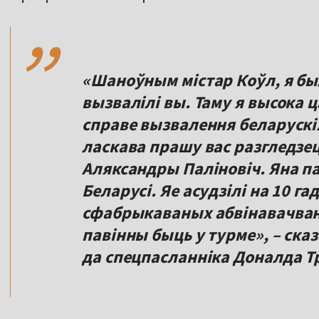
,,
«Шаноўным містар Коўл, я бы
вызвалілі вы. Таму я высока 
справе вызвалення беларускі
ласкава прашу вас разгледзе
Аляксандры Паліновіч. Яна па
Беларусі. Яе асудзілі на 10 г
сфабрыкаваных абвінавачвання
павінны быць у турме», – ска
да спецпасланніка Доналда Т