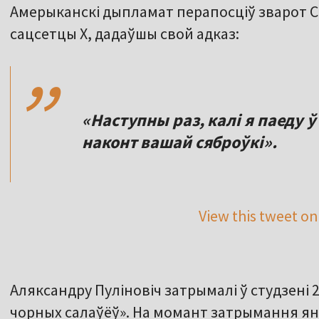
Амерыканскі дыпламат перапосціў зварот С
,,
сацсетцы Х, дадаўшы свой адказ:
«Наступны раз, калі я паеду 
наконт вашай сяброўкі».
View this tweet on
Аляксандру Пуліновіч затрымалі ў студзені 2
чорных салаўёў». На момант затрымання я