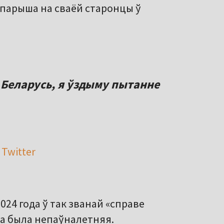
парыша на сваёй старонцы ў
ў Беларусь, я ўздыму пытанне
 Twitter
024 года ў так званай «справе
на была непаўналетняя.