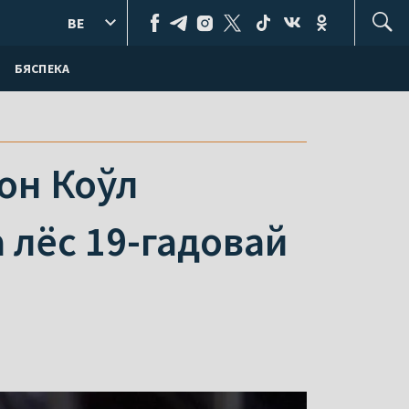
BE
БЯСПЕКА
он Коўл
 лёс 19-гадовай