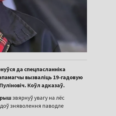
нуўся да спецпасланніка
апамагчы вызваліць 19-гадовую
уліновіч. Коўл адказаў.
арыш
звярнуў увагу на лёс
гадоў зняволення паводле