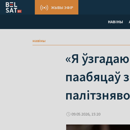
ЖЫВЫ ЭФІР
НАВІНЫ
навіны
«Я ўзгадаю
паабяцаў з
палітзняв
09.05.2026, 15:20