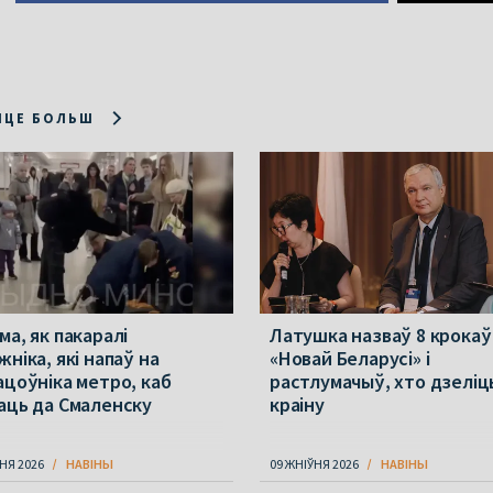
ІЦЕ БОЛЬШ
ма, як пакаралі
Латушка назваў 8 крокаў
ніка, які напаў на
«Новай Беларусі» і
ацоўніка метро, каб
растлумачыў, хто дзеліц
аць да Смаленску
краіну
НЯ 2026
НАВІНЫ
09 ЖНІЎНЯ 2026
НАВІНЫ