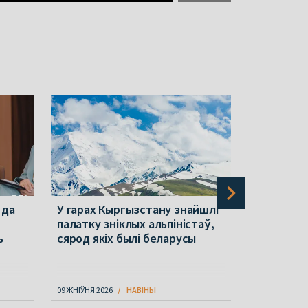
 да
У гарах Кыргызстану знайшлі
У гарах К
палатку зніклых альпіністаў,
беларусы 
ь
сярод якіх былі беларусы
Мікалай С
09 ЖНІЎНЯ 2026
НАВІНЫ
09 ЖНІЎНЯ 202