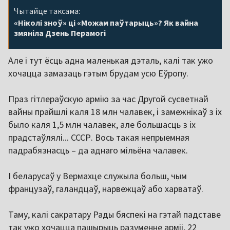
Чытайце таксама:
«Ніколі зноў» ці «Можам паўтарыць»? Як вайна
змяніла Дзень Перамогі
Але і тут ёсць адна маленькая дэталь, калі так ужо
хочацца замазаць гэтым брудам усю Еўропу.
Праз гітлераўскую армію за час Другой сусветнай
вайны прайшлі каля 18 млн чалавек, і замежнікаў з іх
было каля 1,5 млн чалавек, але большасць з іх
прадстаўлялі... СССР. Вось такая непрыемная
падрабязнасць – да аднаго мільёна чалавек.
І беларусаў у Вермахце служыла больш, чым
французаў, галандцаў, нарвежцаў або харватаў.
Таму, калі сакратару Рады бяспекі на гэтай падставе
так ужо хочацца пашырыць разуменне арміі, 22