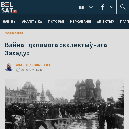
BE
НАВІНЫ
АНАЛІТЫКА
ГІСТОРЫІ
МЕРКАВАННI
АБ'ЕКТЫЎ
ПРАГ
Меркаваннi
Вайна і дапамога «калектыўнага
Захаду»
АЛЯКСАНДР КНЫРОВІЧ
09.05.2026, 13:47