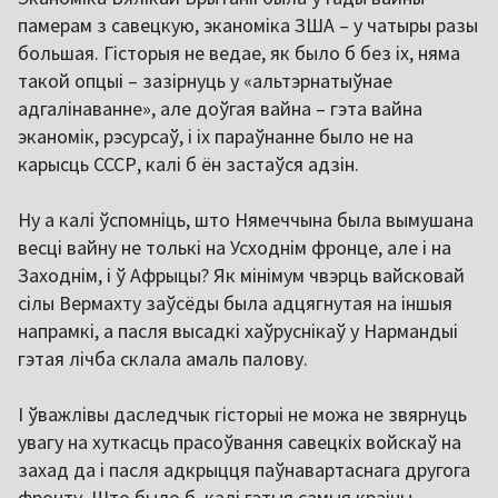
памерам з савецкую, эканоміка ЗША – у чатыры разы
большая. Гісторыя не ведае, як было б без іх, няма
такой опцыі – зазірнуць у «альтэрнатыўнае
адгалінаванне», але доўгая вайна – гэта вайна
эканомік, рэсурсаў, і іх параўнанне было не на
карысць СССР, калі б ён застаўся адзін.
Ну а калі ўспомніць, што Нямеччына была вымушана
весці вайну не толькі на Усходнім фронце, але і на
Заходнім, і ў Афрыцы? Як мінімум чвэрць вайсковай
сілы Вермахту заўсёды была адцягнутая на іншыя
напрамкі, а пасля высадкі хаўруснікаў у Нармандыі
гэтая лічба склала амаль палову.
І ўважлівы даследчык гісторыі не можа не звярнуць
увагу на хуткасць прасоўвання савецкіх войскаў на
захад да і пасля адкрыцця паўнавартаснага другога
фронту. Што было б, калі гэтыя самыя краіны