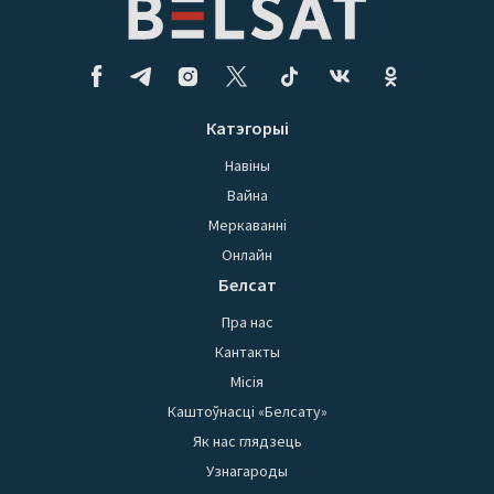
Катэгорыі
Навіны
Вайна
Меркаванні
Онлайн
Белсат
Пра нас
Кантакты
Місія
Каштоўнасці «Белсату»
Як нас глядзець
Узнагароды