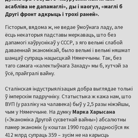
асабліва не дапамаглі», ды і наогул, «маглі б
Другі фронт адкрыць і трохі раней».
Гісторыя, вядома ж, не ведае ўмоўнага ладу, але
ёсць некаторыя падставы меркаваць, што без
дапамогі хаўруснікаў у СССР, з яго вельмі слабой
даваеннай эканомікай, было вельмі і вельмі няшмат
шанцаў супраць нацысцкай Нямеччыны. Так, без
таго самага «калектыўнага Захаду» мы б, хутчэй за
ўсё, прайгралі вайну.
Сталінская індустрыялізацыя добра выглядае толькі
ў імперскім падручніку. Статыстыка ж кажа нам, што
ВУП (у разліку на чалавека) быў у 2,5 разы ніжэйшы,
чым у Нямеччыне. На думку
Марка Харысана
(«Эканоміка Другой сусветнай вайны») абсалютны
памер эканомік (у коштах 1990 года) суадносіўся як
412 млрд супраць 359 – зусім не на карысць