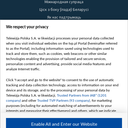
Міжнародная супраца
Ціск з боку ўладаў Беларусі
Як нас падтрымаць
Правілы выкарыстання матэрыялаў
We respect your privacy
Інфармацыя аб адпраўніку
Telewizja Polska S.A. w likwidacji processes your personal data collected
Бяспека
when you visit individual websites on the tvp.pl Portal (hereinafter referred
Youtube
to as the Portal), including information saved using technologies used to
track and store them, such as cookies, web beacons or other similar
Белсат news
technologies enabling the provision of tailored and secure services,
personalize content and advertising, provide social media features and
Белсат Shorts
analyze Internet traffic.
Белсат Life
Жэстачайшы мульт
Click "I accept and go to the website" to consent to the use of automatic
tracking and data collection technology, access to information on your end
Belsat English
device and its storage, and to the processing of your personal data by
Biełsat PL
Telewizja Polska S.A. w likwidacji,
Trusted Partners from IAB* (1201
company)
and other
Trusted TVP Partners (93 company)
, for marketing
Белсат Now
purposes (including for automated matching of advertisements to your
Белсат History
interests and measuring their effectiveness) and others, which we indicate
below.
Белсат Music
Enable All and Enter our Website
Белсат Doc
The purposes of processing your data by TVP S.A. w likwidacji are as