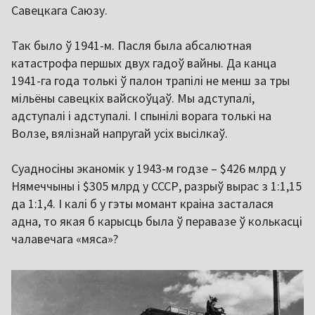
Савецкага Саюзу.
Так было ў 1941-м. Пасля была абсалютная
катастрофа першых двух гадоў вайны. Да канца
1941-га года толькі ў палон трапілі не менш за тры
мільёны савецкіх вайскоўцаў. Мы адступалі,
адступалі і адступалі. І спынілі ворага толькі на
Волзе, вялізнай напругай усіх высілкаў.
Суадносіны эканомік у 1943-м годзе – $426 млрд у
Нямеччыны і $305 млрд у СССР, разрыў вырас з 1:1,15
да 1:1,4. І калі б у гэты момант краіна засталася
адна, то якая б карысць была ў перавазе ў колькасці
чалавечага «мяса»?