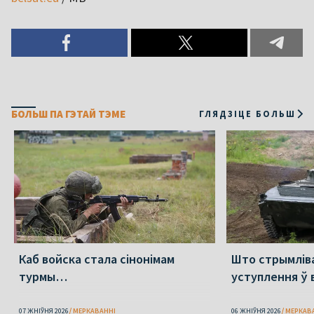
БОЛЬШ ПА ГЭТАЙ ТЭМЕ
ГЛЯДЗІЦЕ БОЛЬШ
Каб войска стала сінонімам
Што стрымлів
турмы…
уступлення ў 
07 ЖНІЎНЯ 2026
МЕРКАВАННI
06 ЖНІЎНЯ 2026
МЕРКАВ