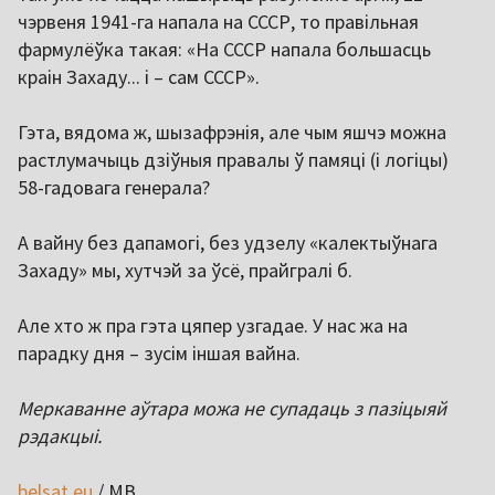
чэрвеня 1941-га напала на СССР, то правільная
фармулёўка такая: «На СССР напала большасць
краін Захаду... і – сам СССР».
Гэта, вядома ж, шызафрэнія, але чым яшчэ можна
растлумачыць дзіўныя правалы ў памяці (і логіцы)
58-гадовага генерала?
А вайну без дапамогі, без удзелу «калектыўнага
Захаду» мы, хутчэй за ўсё, прайгралі б.
Але хто ж пра гэта цяпер узгадае. У нас жа на
парадку дня – зусім іншая вайна.
Меркаванне аўтара можа не супадаць з пазіцыяй
рэдакцыі.
belsat.eu
/ МВ