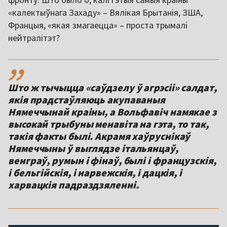
«калектыўнага Захаду» – Вялікая Брытанія, ЗША,
Францыя, «якая змагаецца» – проста трымалі
нейтралітэт?
,,
Што ж тычыцца «саўдзелу ў агрэсіі» салдат,
якія прадстаўляюць акупаваныя
Нямеччынай краіны, а Вольфавіч намякае з
высокай трыбуны менавіта на гэта, то так,
такія факты былі. Акрамя хаўруснікаў
Нямеччыны ў выглядзе італьянцаў,
венграў, румын і фінаў, былі і французскія,
і бельгійскія, і нарвежскія, і дацкія, і
харвацкія падраздзяленні.