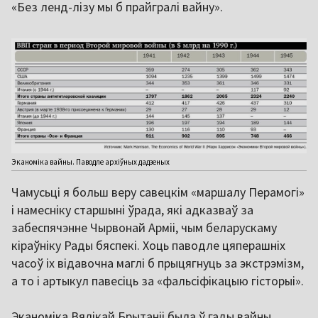
«Без ленд-лізу мы б прайгралі вайну».
Эканоміка вайны. Паводле архіўных дадзеных
Чамусьці я больш веру савецкім «маршалу Перамогі»
і намесніку старшыні ўрада, які адказваў за
забеспячэнне Чырвонай Арміі, чым беларускаму
кіраўніку Рады бяспекі. Хоць паводле цяперашніх
часоў іх відавочна маглі б прыцягнуць за экстрэмізм,
а то і артыкул павесіць за «фальсіфікацыю гісторыі».
Эканоміка Вялікай Брытаніі была ў гады вайны