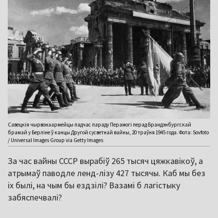
Савецкія чырвонаармейцы падчас параду Перамогі перад Брандэнбургскай
брамай у Берліне ў канцы Другой сусветнай вайны, 20 траўня 1945 года. Фота: Sovfoto
/ Universal Images Group via Getty Images
За час вайны СССР вырабіў 265 тысяч цяжкавікоў, а
атрымаў паводле ленд-лізу 427 тысячы. Каб мы без
іх былі, на чым бы ездзілі? Вазамі б лагістыку
забяспечвалі?