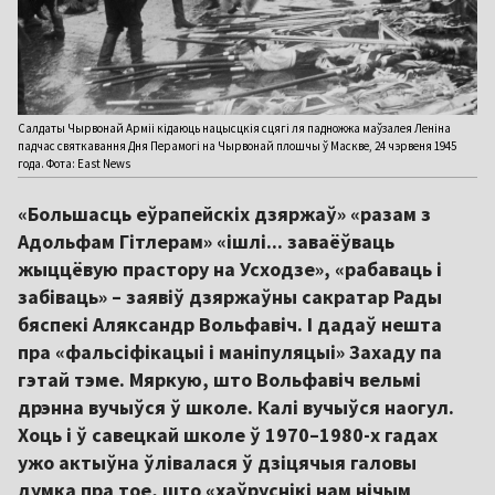
Салдаты Чырвонай Арміі кідаюць нацысцкія сцягі ля падножжа маўзалея Леніна
падчас святкавання Дня Перамогі на Чырвонай плошчы ў Маскве, 24 чэрвеня 1945
года. Фота: East News
«Большасць еўрапейскіх дзяржаў» «разам з
Адольфам Гітлерам» «ішлі... заваёўваць
жыццёвую прастору на Усходзе», «рабаваць і
забіваць» – заявіў дзяржаўны сакратар Рады
бяспекі Аляксандр Вольфавіч. І дадаў нешта
пра «фальсіфікацыі і маніпуляцыі» Захаду па
гэтай тэме. Мяркую, што Вольфавіч вельмі
дрэнна вучыўся ў школе. Калі вучыўся наогул.
Хоць і ў савецкай школе ў 1970–1980-х гадах
ужо актыўна ўлівалася ў дзіцячыя галовы
думка пра тое, што «хаўруснікі нам нічым