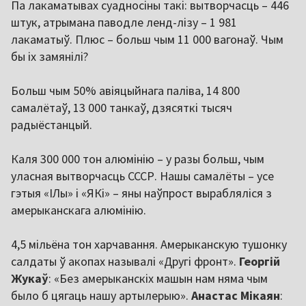
Па лакаматывах суадносіны такі: вытворчасць – 446
штук, атрымана паводле ленд-лізу – 1 981
лакаматыў. Плюс – больш чым 11 000 вагонаў. Чым
бы іх замянілі?
Больш чым 50% авіяцыйнага паліва, 14 800
самалётаў, 13 000 танкаў, дзясяткі тысяч
радыёстанцый.
Каля 300 000 тон алюмінію – у разы больш, чым
уласная вытворчасць СССР. Нашы самалёты – усе
гэтыя «ІЛы» і «ЯКі» – яны наўпрост вырабляліся з
амерыканскага алюмінію.
4,5 мільёна тон харчавання. Амерыканскую тушонку
салдаты ў акопах называлі «Другі фронт».
Георгій
Жукаў
: «Без амерыканскіх машын нам няма чым
было б цягаць нашу артылерыю».
Анастас Мікаян
: