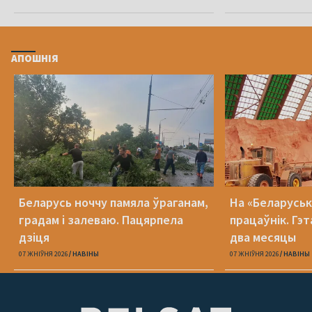
АПОШНІЯ
Беларусь ноччу памяла ўраганам,
На «Беларуська
градам і залеваю. Пацярпела
працаўнік. Гэт
дзіця
два месяцы
07 ЖНІЎНЯ 2026
НАВІНЫ
07 ЖНІЎНЯ 2026
НАВІНЫ