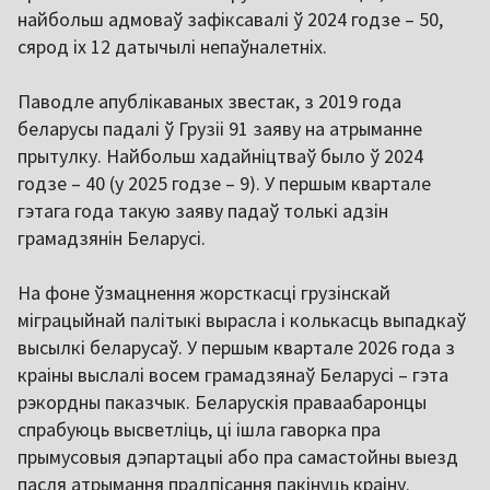
найбольш адмоваў зафіксавалі ў 2024 годзе – 50,
сярод іх 12 датычылі непаўналетніх.
Паводле апублікаваных звестак, з 2019 года
беларусы падалі ў Грузіі 91 заяву на атрыманне
прытулку. Найбольш хадайніцтваў было ў 2024
годзе – 40 (у 2025 годзе – 9). У першым квартале
гэтага года такую заяву падаў толькі адзін
грамадзянін Беларусі.
На фоне ўзмацнення жорсткасці грузінскай
міграцыйнай палітыкі вырасла і колькасць выпадкаў
высылкі беларусаў. У першым квартале 2026 года з
краіны выслалі восем грамадзянаў Беларусі – гэта
рэкордны паказчык. Беларускія праваабаронцы
спрабуюць высветліць, ці ішла гаворка пра
прымусовыя дэпартацыі або пра самастойны выезд
пасля атрымання прадпісання пакінуць краіну.