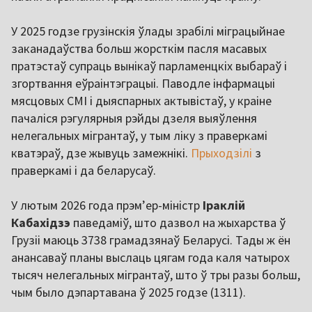
У 2025 годзе грузінскія ўлады зрабілі міграцыйнае
заканадаўства больш жорсткім пасля масавых
пратэстаў супраць вынікаў парламенцкіх выбараў і
згортвання еўраінтэграцыі. Паводле інфармацыі
мясцовых СМІ і дыяспарных актывістаў, у краіне
пачаліся рэгулярныя рэйды дзеля выяўлення
нелегальных мігрантаў, у тым ліку з праверкамі
кватэраў, дзе жывуць замежнікі.
Прыходзілі
з
праверкамі і да беларусаў.
У лютым 2026 года прэм’ер-міністр
Іраклій
Кабахідзэ
паведаміў, што дазвол на жыхарства ў
Грузіі маюць 3738 грамадзянаў Беларусі. Тады ж ён
анансаваў планы выслаць цягам года каля чатырох
тысяч нелегальных мігрантаў, што ў тры разы больш,
чым было дэпартавана ў 2025 годзе (1311).