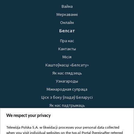
Вайна
Меркаванні
Онлайн
Белсат
Пра нас
Кантакты
Місія
Каштоўнасці «Белсату»
Як нас глядзець
Узнагароды
Міжнародная супраца
Ціск з боку ўладаў Беларусі
Як нас падтрымаць
Правілы выкарыстання матэрыялаў
We respect your privacy
Інфармацыя аб адпраўніку
Telewizja Polska S.A. w likwidacji processes your personal data collected
Бяспека
when you visit individual websites on the tvp.pl Portal (hereinafter referred