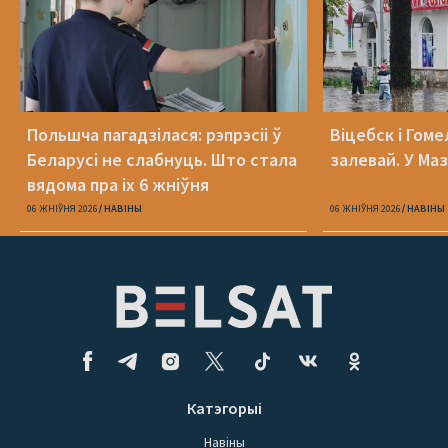
Польшча пагадзілася: рэпрэсіі ў
Віцебск і Гоме
Беларусі не слабнуць. Што стала
залевай. У Ма
вядома пра іх 6 жніўня
06 ЖНІЎНЯ 2026
НАВІНЫ
06 ЖНІЎНЯ 2026
НАВІНЫ
Катэгорыі
Навіны