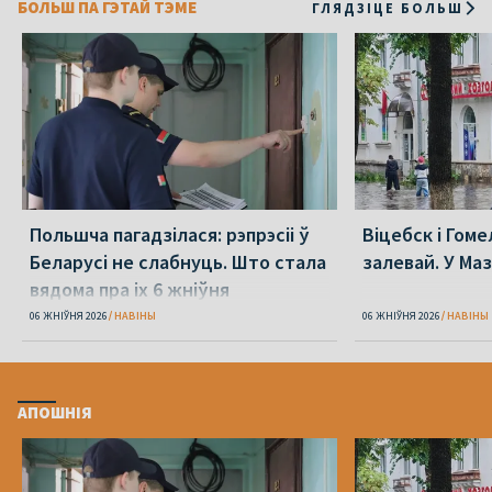
БОЛЬШ ПА ГЭТАЙ ТЭМЕ
ГЛЯДЗІЦЕ БОЛЬШ
Польшча пагадзілася: рэпрэсіі ў
Віцебск і Гоме
Беларусі не слабнуць. Што стала
залевай. У Ма
вядома пра іх 6 жніўня
06 ЖНІЎНЯ 2026
НАВІНЫ
06 ЖНІЎНЯ 2026
НАВІНЫ
АПОШНІЯ