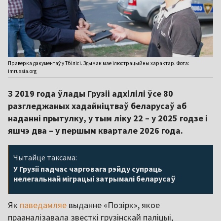
Праверка дакументаў у Тбілісі. Здымак мае ілюстрацыйны характар. Фота:
imrussia.org
З 2019 года ўлады Грузіі адхілілі ўсе 80
разгледжаных хадайніцтваў беларусаў аб
наданні прытулку, у тым ліку 22 – у 2025 годзе і
яшчэ два – у першым квартале 2026 года.
Чытайце таксама:
У Грузіі падчас чарговага рэйду супраць
нелегальнай міграцыі затрымалі беларусаў
Як
паведамляе
выданне «Позірк», якое
прааналізавала звесткі грузінскай паліцыі,