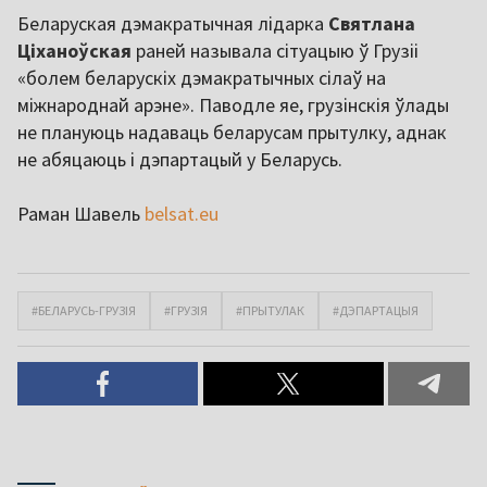
Беларуская дэмакратычная лідарка
Святлана
Ціханоўская
раней называла сітуацыю ў Грузіі
«болем беларускіх дэмакратычных сілаў на
міжнароднай арэне». Паводле яе, грузінскія ўлады
не плануюць надаваць беларусам прытулку, аднак
не абяцаюць і дэпартацый у Беларусь.
Раман Шавель
belsat.eu
#БЕЛАРУСЬ-ГРУЗІЯ
#ГРУЗІЯ
#ПРЫТУЛАК
#ДЭПАРТАЦЫЯ