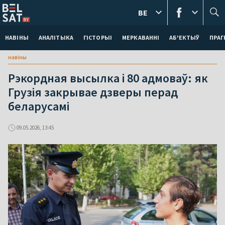
BE
НАВІНЫ
АНАЛІТЫКА
ГІСТОРЫІ
МЕРКАВАННI
АБ'ЕКТЫЎ
ПРАГ
навіны
Рэкордная высылка і 80 адмоваў: як
Грузія закрывае дзверы перад
беларусамі
09.05.2026, 13:45