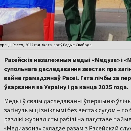
ураціі, Расея, 2022 год. Фота: архіў Радыё Свабода
Расейскія незалежныя медыі «Медуза» і «М
супольнага даследавання звестак пра загін
вайне грамадзянаў Расеі. Гэта лічбы за п
ўварвання ва Украіну і да канца 2025 года.
Медыі ў сваім даследаванні ўпершыню ўлічы
загінулым ці зніклымі без вестак судом – то
разлікі журналісты рабілі на падставе пайме
«Медиазона» складае разам з Расейскай служб