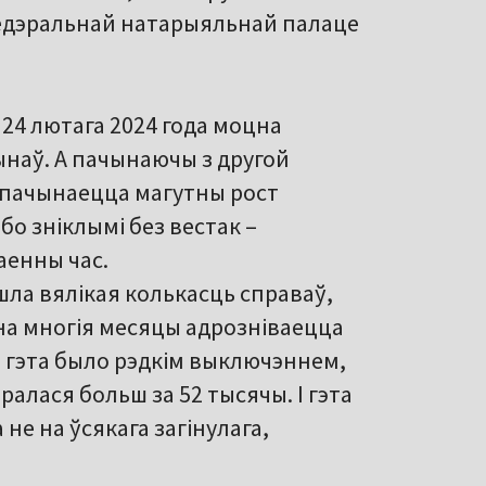
Федэральнай натарыяльнай палаце
 24 лютага 2024 года моцна
наў. А пачынаючы з другой
 пачынаецца магутны рост
бо зніклымі без вестак –
аенны час.
йшла вялікая колькасць справаў,
 на многія месяцы адрозніваецца
ей гэта было рэдкім выключэннем,
ралася больш за 52 тысячы. І гэта
не на ўсякага загінулага,