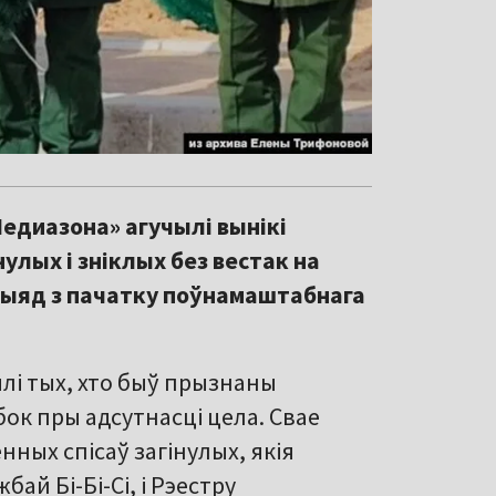
едиазона» агучылі вынікі
улых і зніклых без вестак на
ерыяд з пачатку поўнамаштабнага
лі тых, хто быў прызнаны
 бок пры адсутнасці цела. Свае
нных спісаў загінулых, якія
ай Бі-Бі-Сі, і Рэестру