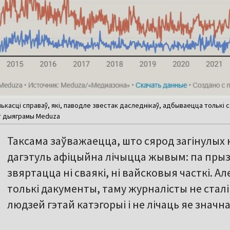
лькасці справаў, які, паводле звестак даследнікаў, адбываецца толькі
т дыяграмы Meduza
Таксама заўважаецца, што сярод загінулых н
дагэтуль афіцыйна лічыцца жывым: па прыз
звяртацца ні сваякі, ні вайсковыя часткі. 
толькі дакументы, таму журналісты не сталі
людзей гэтай катэгорыі і не лічаць яе значна