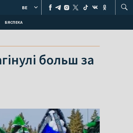
BE
БЯСПЕКА
гінулі больш за