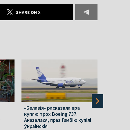
SHARE ON X
«Белавія» расказала пра
На «Белар
куплю трох Boeing 737.
гадовы пр
ў
Аказалася, праз Гамбію купілі
ўкраінскія