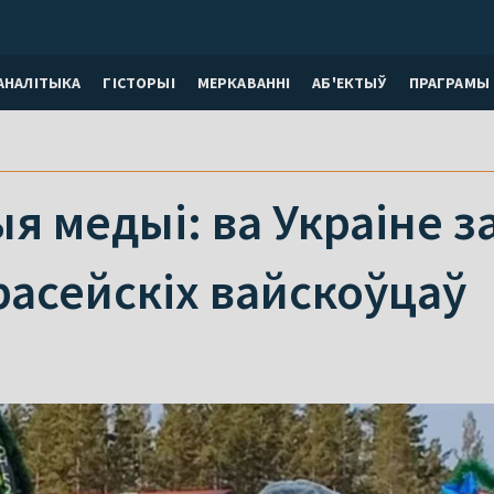
АНАЛІТЫКА
ГІСТОРЫІ
МЕРКАВАННI
АБ'ЕКТЫЎ
ПРАГРАМЫ
 медыі: ва Украіне за
расейскіх вайскоўцаў