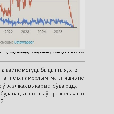
 сярод спадчынадаўцаў-мужчынаў і супадае з пачаткам
а вайне могуць быць і тыя, хто
нанне іх памерлымі маглі яшчэ не
Але ў разліках выкарыстоўваюцца
 будаваць гіпотэзаў пра колькасць
й.