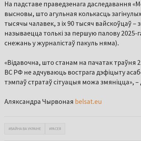
На падставе праведзенага даследавання «М
высновы, што агульная колькасць загінулых 
тысячы чалавек, з іх 90 тысяч вайскоўцаў – з
называецца толькі за першую палову 2025-га,
снежань у журналістаў пакуль няма).
«Відавочна, што станам на пачатак траўня 2
ВС РФ не адчуваюць вострага дэфіцыту асабо
тэмпаў стратаў сітуацыя можа змяніцца», –
Аляксандра Чырвоная
belsat.eu
#ВАЙНА ВА УКРАІНЕ
#РАСЕЯ