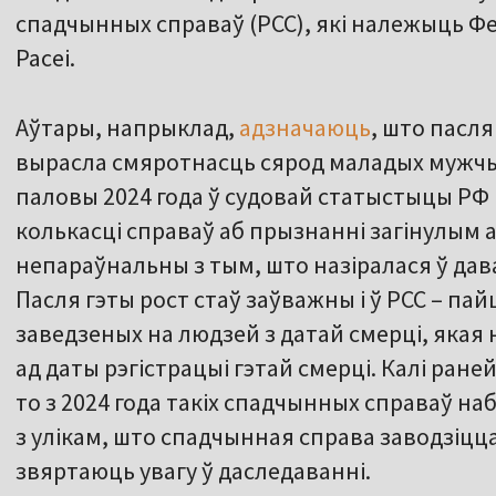
спадчынных справаў (РСС), які належыць 
Расеі.
Аўтары, напрыклад,
адзначаюць
, што пасля
вырасла смяротнасць сярод маладых мужчы
паловы 2024 года ў судовай статыстыцы РФ
колькасці справаў аб прызнанні загінулым а
непараўнальны з тым, што назіралася ў дав
Пасля гэты рост стаў заўважны і ў РСС – па
заведзеных на людзей з датай смерці, якая
ад даты рэгістрацыі гэтай смерці. Калі ран
то з 2024 года такіх спадчынных справаў наб
з улікам, што спадчынная справа заводзіцца 
звяртаюць увагу ў даследаванні.