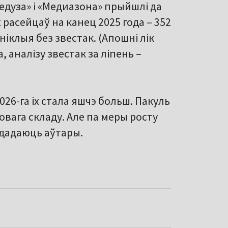
едуза» і «Медиазона» прыйшлі да
расейцаў на канец 2025 года – 352
ніклыя без звестак. (Апошні лік
 аналізу звестак за ліпень –
026-га іх стала яшчэ больш. Пакуль
вага складу. Але па меры росту
 дадаюць аўтары.