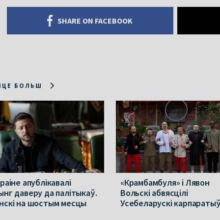
SHARE ON FACEBOOK
ІЦЕ БОЛЬШ
раіне апублікавалі
«Крамбамбуля» і Лявон
ынг даверу да палітыкаў.
Вольскі абвясцілі
нскі на шостым месцы
Усебеларускі карпараты