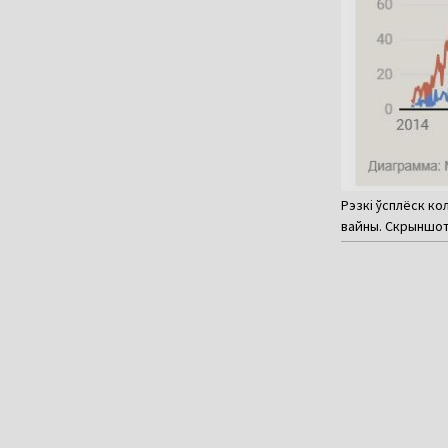
Рэзкі ўсплёск ко
вайны. Скрыншо