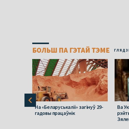
БОЛЬШ ПА ГЭТАЙ ТЭМЕ
ГЛЯДЗ
 пра
На «Беларуськаліі» загінуў 29-
Ва Ук
37.
гадовы працаўнік
рэйт
ію купілі
Зяле