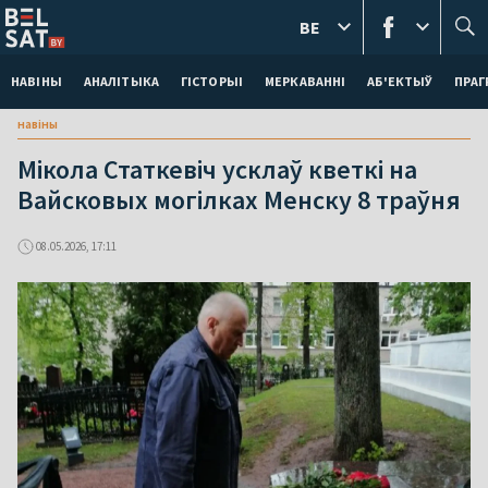
BE
НАВІНЫ
АНАЛІТЫКА
ГІСТОРЫІ
МЕРКАВАННI
АБ'ЕКТЫЎ
ПРАГ
навіны
Мікола Статкевіч усклаў кветкі на
Вайсковых могілках Менску 8 траўня
08.05.2026, 17:11