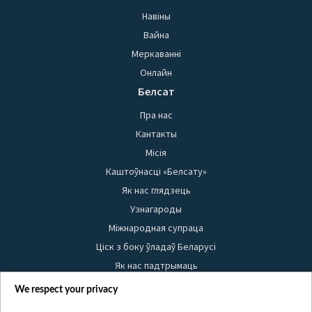
Навіны
Вайна
Меркаванні
Онлайн
Белсат
Пра нас
Кантакты
Місія
Каштоўнасці «Белсату»
Як нас глядзець
Узнагароды
Міжнародная супраца
Ціск з боку ўладаў Беларусі
Як нас падтрымаць
Правілы выкарыстання матэрыялаў
We respect your privacy
Інфармацыя аб адпраўніку