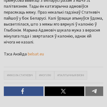
прымусова вывезці з Беларусі разам з яшчэ 51
палітвязнем. Тады ён катэгарычна адмовіўся
перасякаць мяжу. Праз некалькі гадзінаў Статкевіч
пайшоў у бок Беларусі. Калі ўрэшце апынуўся ўдома,
высветлілася, што з мяжы яго вярнулі ў калонію ў
Глыбокім. Марына Адамовіч шукала мужа з верасня
мінулага года і звярталася ў калонію, аднак ёй
нічога не казалі.
Тэса Анэйда
belsat.eu
#МІКОЛА СТАТКЕВІЧ
#МОГІЛКІ
#ПАЛІТЫЧНЫЯ ВЯЗНІ