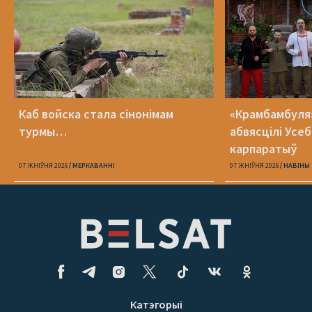
Каб войска стала сінонімам
«Крамбамбуля»
турмы…
абвясцілі Усе
карпаратыў
07 ЖНІЎНЯ 2026
МЕРКАВАННI
07 ЖНІЎНЯ 2026
НАВІНЫ
Катэгорыі