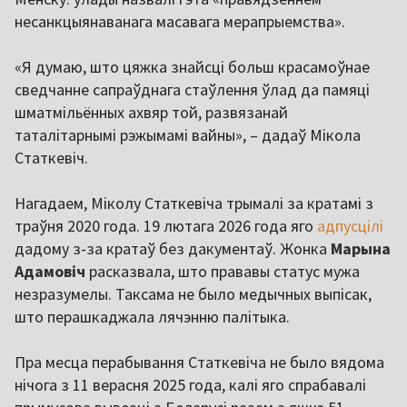
несанкцыянаванага масавага мерапрыемства».
«Я думаю, што цяжка знайсці больш красамоўнае
сведчанне сапраўднага стаўлення ўлад да памяці
шматмільённых ахвяр той, развязанай
таталітарнымі рэжымамі вайны», – дадаў Мікола
Статкевіч.
Нагадаем, Міколу Статкевіча трымалі за кратамі з
траўня 2020 года. 19 лютага 2026 года яго
адпусцілі
дадому з-за кратаў без дакументаў. Жонка
Марына
Адамовіч
расказвала, што прававы статус мужа
незразумелы. Таксама не было медычных выпісак,
што перашкаджала лячэнню палітыка.
Пра месца перабывання Статкевіча не было вядома
нічога з 11 верасня 2025 года, калі яго спрабавалі