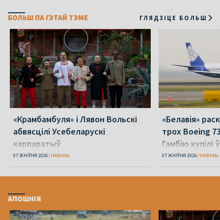
БОЛЬШ ПА ГЭТАЙ ТЭМЕ
ГЛЯДЗІЦЕ БОЛЬШ
«Крамбамбуля» і Лявон Вольскі
«Белавія» рас
абвясцілі Усебеларускі
трох Boeing 73
карпаратыў
Гамбію купілі 
07 ЖНІЎНЯ 2026
НАВІНЫ
07 ЖНІЎНЯ 2026
НАВІНЫ
АПОШНІЯ