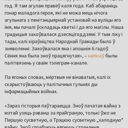
год. Я там агулам правёў каля года. Каб абараніць
гонар маладога героя, які не можа мець нічога
агульнага з пенітэнцыярнай установай на вуліцы яго
імя, мы пачалі ўскладаць кветкі і да яго магілы. Наша
традыцыя захоўвалася дзесяцігоддзямі. У тым ліку і
тады, калі кіраўніцтва Народнай Грамады было ў
зняволенні. Захоўвалася яна і апошнія 6 гадоў.
Сёння яна была зноў працягнутая», –
напісаў
былы
палітвязень у сваім тэлеграм-канале.
Па ягоных словах, мёртвыя не вінаватыя, калі іх
скарыстоўваюць у палітычных гульнях ды
інфармацыйных войнах.
«Зараз гісторыя паўтараецца. Зноў пачатая вайна з
мэтай узяць рэванш за прайграную, толькі ўжо не
Першую сусветную, а Трэцюю сусветную „халодную“
вайну. Зноў спрабуюць вярнуць страчаныя