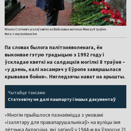
Мікола Статкевіч усклаў кветкі на Вайсковых могілках Менску 8 траўня.
Фота: t.me/statkevichm
Па словах былога палітзняволенага, ён
выконвае гэтую традыцыю з 1992 году і
ўскладае кветкі на салдацкія могілкі 8 траўня –
«у дзень, калі насамрэч у Еўропе завяршылася
крывавая бойня». Нягледзячы нават на арышты.
Чытайце таксама:
Статкевічу не далі пашпарту і іншых дакументаў
«Многім прыйшлося пазнаёміцца з умовамі
«ізалятару для правапарушальнікаў» на вуліцы імя
лётчыка Акрэсціна, які загінуў у 1944-м ва ўзросце 21