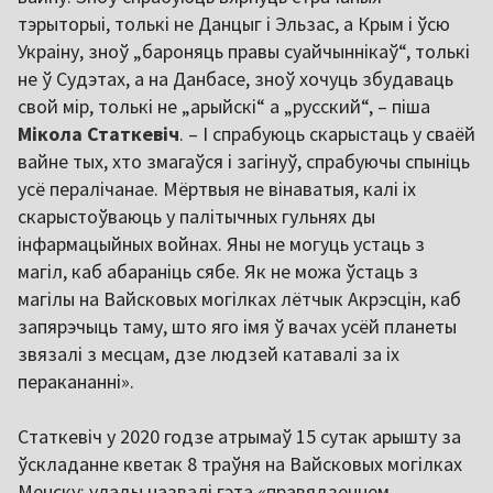
тэрыторыі, толькі не Данцыг і Эльзас, а Крым і ўсю
Украіну, зноў „бароняць правы суайчыннікаў“, толькі
не ў Судэтах, а на Данбасе, зноў хочуць збудаваць
свой мір, толькі не „арыйскі“ а „русский“, – піша
Мікола Статкевіч
. – І спрабуюць скарыстаць у сваёй
вайне тых, хто змагаўся і загінуў, спрабуючы спыніць
усё пералічанае. Мёртвыя не вінаватыя, калі іх
скарыстоўваюць у палітычных гульнях ды
інфармацыйных войнах. Яны не могуць устаць з
магіл, каб абараніць сябе. Як не можа ўстаць з
магілы на Вайсковых могілках лётчык Акрэсцін, каб
запярэчыць таму, што яго імя ў вачах усёй планеты
звязалі з месцам, дзе людзей катавалі за іх
перакананні».
Статкевіч у 2020 годзе атрымаў 15 сутак арышту за
ўскладанне кветак 8 траўня на Вайсковых могілках
Менску: улады назвалі гэта «правядзеннем