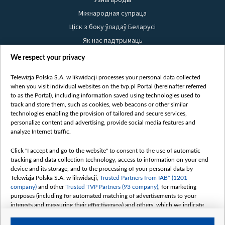
Міжнародная супраца
Ціск з боку ўладаў Беларусі
Як нас падтрымаць
Правілы выкарыстання матэрыялаў
We respect your privacy
Інфармацыя аб адпраўніку
Telewizja Polska S.A. w likwidacji processes your personal data collected
Бяспека
when you visit individual websites on the tvp.pl Portal (hereinafter referred
Youtube
to as the Portal), including information saved using technologies used to
track and store them, such as cookies, web beacons or other similar
Белсат news
technologies enabling the provision of tailored and secure services,
personalize content and advertising, provide social media features and
Белсат Shorts
analyze Internet traffic.
Белсат Life
Жэстачайшы мульт
Click "I accept and go to the website" to consent to the use of automatic
tracking and data collection technology, access to information on your end
Belsat English
device and its storage, and to the processing of your personal data by
Biełsat PL
Telewizja Polska S.A. w likwidacji,
Trusted Partners from IAB* (1201
company)
and other
Trusted TVP Partners (93 company)
, for marketing
Белсат Now
purposes (including for automated matching of advertisements to your
Белсат History
interests and measuring their effectiveness) and others, which we indicate
below.
Белсат Music