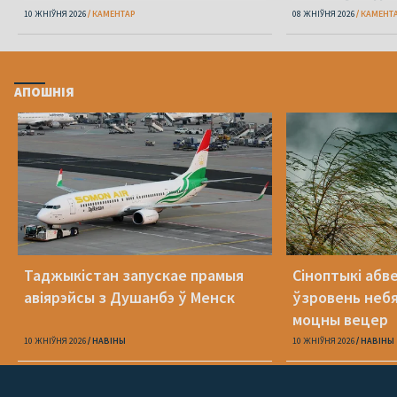
10 ЖНІЎНЯ 2026
КАМЕНТАР
08 ЖНІЎНЯ 2026
КАМЕНТ
АПОШНІЯ
Таджыкістан запускае прамыя
Сіноптыкі абв
авіярэйсы з Душанбэ ў Менск
ўзровень небя
моцны вецер
10 ЖНІЎНЯ 2026
НАВІНЫ
10 ЖНІЎНЯ 2026
НАВІНЫ