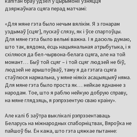
капітан браў удзел у цырымоніі ўзняцця
дзяржаўнага сцяга перад матчамі:
«Для мяне гэта было нечым вялікім. Я з гонарам
уздымаў [сцяг], пускаў слязу, як і ўсе спартоўцы.
Для мяне гэта было вельмі важна. І я дасюль думаю,
што так, вядома, ёсць нацыянальная атрыбутыка, і я
схіляюся да бел-чырвона-белага сцяга, але на той
момант… Быў той сцяг – і той сцяг людзей не біў,
людзей не арыштоўваў, таму я да гэтага сцяга
стаўлюся нармальна, у мяне ніякіх асацыяцыяў няма.
Для мяне гэта было проста як… нейкае яднанне з
народам. Тое, што я раблю нейкую добрую справу,
на мяне глядзяць, я рэпрэзентую сваю краіну».
Але калі б заўтра выклікалі рэпрэзентаваць
Беларусь на міжнародных спаборніцтвах, Вяроўка не
пайшоў бы. Ён кажа, што гэта цяжкае пытанне: