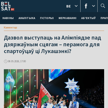
BE
НАВІНЫ
АНАЛІТЫКА
ГІСТОРЫІ
МЕРКАВАННI
АБ'ЕКТЫЎ
ПРАГ
Каментар
Дазвол выступаць на Алімпіядзе пад
дзяржаўным сцягам – перамога для
спартоўцаў ці Лукашэнкі?
08.05.2026, 17:00