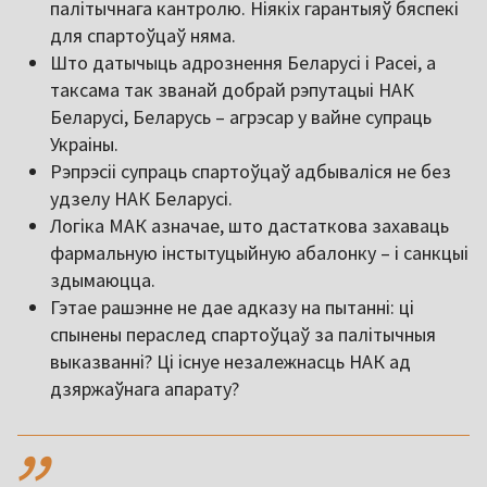
палітычнага кантролю. Ніякіх гарантыяў бяспекі
для спартоўцаў няма.
Што датычыць адрознення Беларусі і Расеі, а
таксама так званай добрай рэпутацыі НАК
Беларусі, Беларусь – агрэсар у вайне супраць
Украіны.
Рэпрэсіі супраць спартоўцаў адбываліся не без
удзелу НАК Беларусі.
Логіка МАК азначае, што дастаткова захаваць
фармальную інстытуцыйную абалонку – і санкцыі
здымаюцца.
Гэтае рашэнне не дае адказу на пытанні: ці
спынены пераслед спартоўцаў за палітычныя
выказванні? Ці існуе незалежнасць НАК ад
дзяржаўнага апарату?
,,