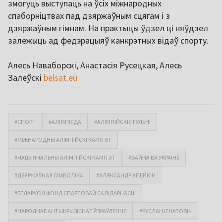
змогуць выступаць на ўсіх міжнародных
спаборніцтвах пад дзяржаўным сцягам і з
дзяржаўным гімнам. На практыцы ўдзел ці няўдзел
залежыць ад федэрацыяў канкрэтных відаў спорту.
Алесь Наваборскі, Анастасія Русецкая, Алесь
Залеўскі
belsat.eu
#СПОРТ
#АЛІМПІЯДА
#АЛІМПІЙСКІЯ ГУЛЬНІ
#МІЖНАРОДНЫ АЛІМПІЙСКІ КАМІТЭТ
#НАЦЫЯНАЛЬНЫ АЛІМПІЙСКІ КАМІТЭТ
#ВАЙНА ВА УКРАІНЕ
#ДЗЯРЖАЎНАЯ СІМВОЛІКА
#АЛЯКСАНДР АПЕЙКІН
#БЕЛАРУСКІ ФОНД СПАРТОВАЙ САЛІДАРНАСЦІ
#НАРОДНАЕ АНТЫКРЫЗІСНАЕ ЎПРАЎЛЕННЕ
#РУСЛАН ІГНАТОВІЧ