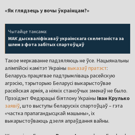
«Як глядзець у вочы ўкраінцам?»
Чытайце таксама:
МАК дыскваліфікаваў украінскага скелетаніста за
шлем з фота забітых спартоўцаў
Такое меркаванне падзяляюць не ўсе. Нацыянальны
алімпійскі камітэт Украіны
выказаў пратэст
:
Беларусь працягвае падтрымліваць расейскую
агрэсію, тэрыторыю Беларусі выкарыстоўвае
расейская армія, а ніякіх станоўчых зменаў не было.
Прэзідэнт Федэрацыі біятлону Украіны
Іван Крулько
заявіў
, што выступы беларускіх спартоўцаў – гэта
«частка прапагандысцкай машыны», іх
выкарыстоўваюць дзеля апраўдання вайны.