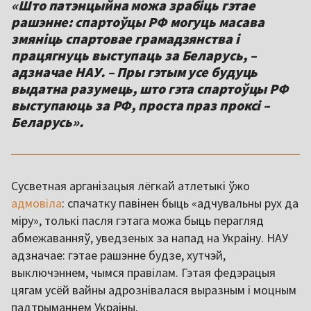
«Што патэнцыйна можа зрабіць гэтае
рашэнне: спартоўцы РФ могуць масава
змяніць спартовае грамадзянства і
працягнуць выступаць за Беларусь, –
адзначае НАУ. – Пры гэтым усе будуць
выдатна разумець, што гэта спартоўцы РФ
выступаюць за РФ, проста праз проксі –
Беларусь».
Сусветная арганізацыя лёгкай атлетыкі ўжо
адмовіла
: спачатку павінен быць «адчувальны рух да
міру», толькі пасля гэтага можа быць перагляд
абмежаванняў, уведзеных за напад на Украіну. НАУ
адзначае: гэтае рашэнне будзе, хутчэй,
выключэннем, чымся правілам. Гэтая федэрацыя
цягам усёй вайны адрознівалася выразным і моцным
падтрыманнем Украіны.