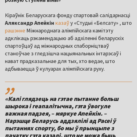
Кіраўнік Беларускага фонду спартовай салідарнасці
Аляксандр Апейкін
казаў
у «Студыі «Белсату» , што
рашэнне
Міжнароднага алімпійскага камітэту
адклікаць рэкамендацыю аб адхіленні беларускіх
спартоўцаў ад міжнародных спаборніцтваў
станоўчае з гледзішча нацыянальных інтарэсаў і
нават прадказальнае для тых, хто ведае, што
адбываецца ў кулуарах алімпійскага руху.
,,
«Калі глядзець на гэтае пытанне больш
шырока і геапалітычна, гэта ўвогуле
важная падзея, – мяркуе Апейкін. –
Нарэшце Беларусь аддзялілі ад Расеі ў
пытаннях спорту, бо мы ў прынцыпе з
пачатку гэта казалі, што не можа быць