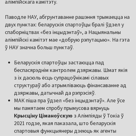
алімпійскага камітэту.
Паводле НАУ, абгрунтаванне рашэння трымаецца на
двух пунктах: беларускія спартоўцы бралі ўдзел у
спаборніцтвах «без інцыдэнтаў», а Нацыянальны
алімпійскі камітэт мае «добрую рэпутацыю». На гэта
ў НАУ значна больш пунктаў.
Беларускія спартоўцы застаюцца пад
беспасярэднім кантролем дзяржавы. Шмат якія
з іх дасюль ёсць супрацоўнікамі сілавых
структураў або атрымліваюць фінансаванне ад
дзяржавы, датычнай да рэпрэсіяў.
МАК піша пра ўдзел «без інцыдэнтаў». Але ўсе
мы памятаем спробу прымусова вярнуць
Крысціну Ціманоўскую
з Алімпіяды ў Токіа ў
2021 годзе, якая паказала, што беларускія
спартовыя функцыянеры дзеюць як агенты