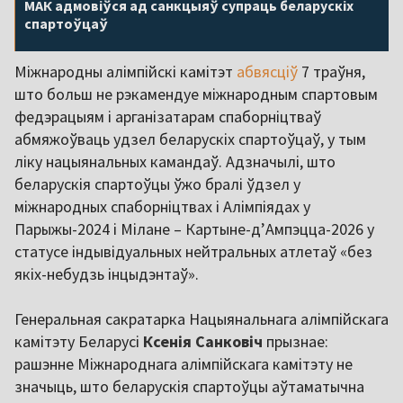
МАК адмовіўся ад санкцыяў супраць беларускіх
спартоўцаў
Міжнародны алімпійскі камітэт
абвясціў
7 траўня,
што больш не рэкамендуе міжнародным спартовым
федэрацыям і арганізатарам спаборніцтваў
абмяжоўваць удзел беларускіх спартоўцаў, у тым
ліку нацыянальных камандаў. Адзначылі, што
беларускія спартоўцы ўжо бралі ўдзел у
міжнародных спаборніцтвах і Алімпіядах у
Парыжы-2024 і Мілане – Картыне-д’Ампэцца-2026 у
статусе індывідуальных нейтральных атлетаў «без
якіх-небудзь інцыдэнтаў».
Генеральная сакратарка Нацыянальнага алімпійскага
камітэту Беларусі
Ксенія Санковіч
прызнае:
рашэнне Міжнароднага алімпійскага камітэту не
значыць, што беларускія спартоўцы аўтаматычна