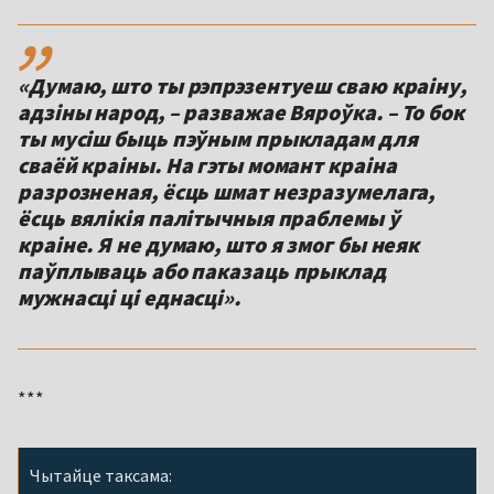
,,
«Думаю, што ты рэпрэзентуеш сваю краіну,
адзіны народ, – разважае Вяроўка. – То бок
ты мусіш быць пэўным прыкладам для
сваёй краіны. На гэты момант краіна
разрозненая, ёсць шмат незразумелага,
ёсць вялікія палітычныя праблемы ў
краіне. Я не думаю, што я змог бы неяк
паўплываць або паказаць прыклад
мужнасці ці еднасці».
***
Чытайце таксама: