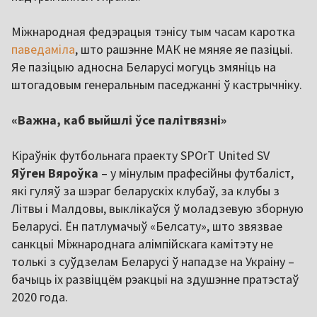
Міжнародная федэрацыя тэнісу тым часам каротка
паведаміла
, што рашэнне МАК не мяняе яе пазіцыі.
Яе пазіцыю адносна Беларусі могуць змяніць на
штогадовым генеральным паседжанні ў кастрычніку.
«Важна, каб выйшлі ўсе палітвязні»
Кіраўнік футбольнага праекту SPOrT United SV
Яўген Вяроўка
– у мінулым прафесійны футбаліст,
які гуляў за шэраг беларускіх клубаў, за клубы з
Літвы і Малдовы, выклікаўся ў моладзевую зборную
Беларусі. Ён патлумачыў «Белсату», што звязвае
санкцыі Міжнароднага алімпійскага камітэту не
толькі з суўдзелам Беларусі ў нападзе на Украіну –
бачыць іх развіццём рэакцыі на здушэнне пратэстаў
2020 года.