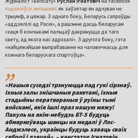
Журналіст «Белсату»
Руслан Ігнатовіч
на Facebook
падзяліўся эмоцыямі
: як заўзятар ён адчувае не
трыумф, а цяжар. З аднаго боку, Беларусь сапраўды
«аддзялілі ад Расеі», а рашэнне дасць беларусам
«хаця б кончыкамі пальцаў дакрануцца да таго
свету, ад якога нас адрэзалі». З другога боку, гэта
«найцяжэйшае выпрабаванне на чалавечнасць для
кожнага беларускага спартоўца».
,,
«Нашыя суседзі трэнуюцца пад гукі сірэнаў.
Іхныя залы знішчаныя ракетамі, іхныя
стадыёны ператвораныя ў руіны тымі
войскамі, якія ішлі праз нашую мяжу!
Пакуль на якім-небудзь БТ-5 будуць
абмяркоўваць шанцы на медалі ў Лос-
Анджэлесе, украінцы будуць хаваць сваіх
сяброў і дзяцей», – канстатуе Ігнатовіч.