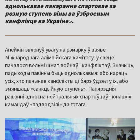
аднолькавае пакаранне спартовае за
розную ступень віны ва ўзброеным
канфлікце ва Украіне».
Апейкін звярнуў увагу на рэмарку ў заяве
Міжнароднага алімпійскага камітэту: у свеце
пачалося вельмі шмат войнаў і канфліктаў. Значыць,
падыходы павінны быць аднолькавыя: або караць
усіх, хто пачынае канфлікты ці бярэ ўдзел у іх, або
змяншаць «санкцыйную ступень». Папярэднія
рашэнні адносна нейтральных спартоўцаў і юнацкіх
камандаў «падводзілі» да гэтага.