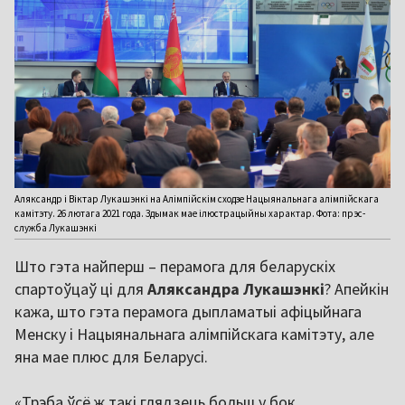
Аляксандр і Віктар Лукашэнкі на Алімпійскім сходзе Нацыянальнага алімпійскага
камітэту. 26 лютага 2021 года. Здымак мае ілюстрацыйны характар. Фота: прэс-
служба Лукашэнкі
Што гэта найперш – перамога для беларускіх
спартоўцаў ці для
Аляксандра Лукашэнкі
? Апейкін
кажа, што гэта перамога дыпламатыі афіцыйнага
Менску і Нацыянальнага алімпійскага камітэту, але
яна мае плюс для Беларусі.
«Трэба ўсё ж такі глядзець больш у бок