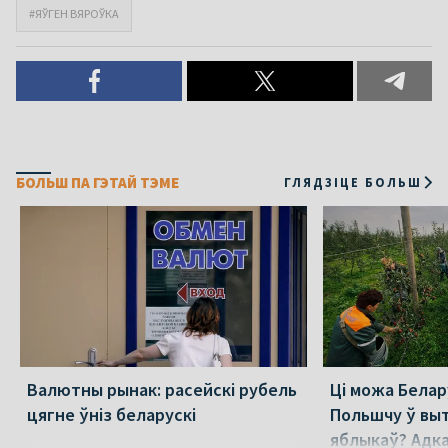
#ЯЎГЕН ВЯРОЎКА
БОЛЬШ ПА ГЭТАЙ ТЭМЕ
ГЛЯДЗІЦЕ БОЛЬШ
Валютны рынак: расейскі рубель
Ці можа Белар
цягне ўніз беларускі
Польшчу ў вы
яблыкаў? Адк