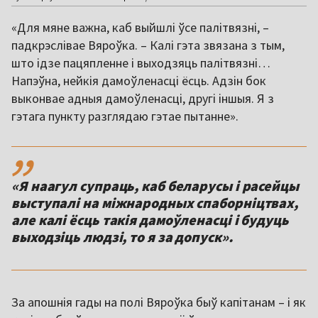
«Для мяне важна, каб выйшлі ўсе палітвязні, –
падкрэслівае Вяроўка. – Калі гэта звязана з тым,
што ідзе пацяпленне і выходзяць палітвязні…
Напэўна, нейкія дамоўленасці ёсць. Адзін бок
выконвае адныя дамоўленасці, другі іншыя. Я з
гэтага пункту разглядаю гэтае пытанне».
,,
«Я наагул супраць, каб беларусы і расейцы
выступалі на міжнародных спаборніцтвах,
але калі ёсць такія дамоўленасці і будуць
выходзіць людзі, то я за допуск».
За апошнія гады на полі Вяроўка быў капітанам – і як