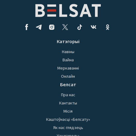
Катэгорыі
Навіны
Вайна
Меркаванні
Онлайн
Белсат
Пра нас
Кантакты
Місія
Каштоўнасці «Белсату»
Як нас глядзець
Узнагароды