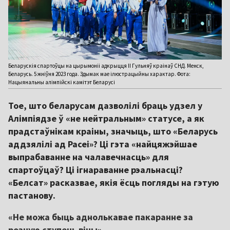
Беларускія спартоўцы на цырымоніі адкрыцця ІІ Гульняў краінаў СНД. Менск,
Беларусь. 5 жніўня 2023 года. Здымак мае ілюстрацыйны характар. Фота:
Нацыянальны алімпійскі камітэт Беларусі
Тое, што беларусам дазволілі браць удзел у
Алімпіядзе ў «не нейтральным» статусе, а як
прадстаўнікам краіны, значыць, што «Беларусь
аддзялілі ад Расеі»? Ці гэта «найцяжэйшае
выпрабаванне на чалавечнасць» для
спартоўцаў? Ці ігнараванне рэальнасці?
«Белсат» расказвае, якія ёсць погляды на гэтую
пастанову.
«Не можа быць аднолькавае пакаранне за
розную ступень віны»