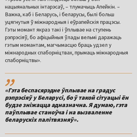
нацыянальных інтарэсаў, – тлумачыць Апейкін. –
Важна, каб і Беларусь, і беларусы, былі больш
уцягнутыя ў міжнародныя і еўрапейскія працэсы.
Гэты момант якраз такі і ўплывае на ступень
рэпрэсіяў, бо афіцыйныя ўлады вельмі даражаць
гэтым момантам, магчымасцю браць удзел у
міжнародных спаборніцтвах, прымаць міжнародныя
спаборніцтвы».
,,
«Гэта беспасярэдне ўплывае на градус
рэпрэсіяў у Беларусі, бо ў такой сітуацыі ён
будзе зніжацца адназначна. Я думаю, гэта
паўплывае станоўча і на вызваленне
беларускіх палітвязняў».