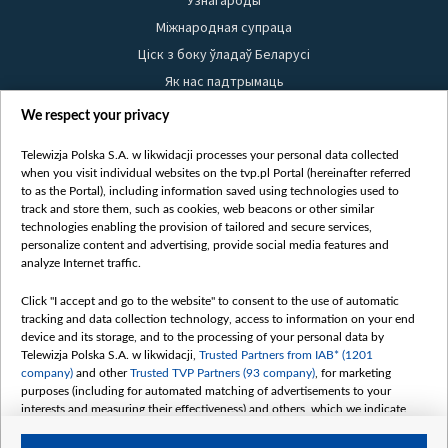
Узнагароды
Міжнародная супраца
Ціск з боку ўладаў Беларусі
Як нас падтрымаць
Правілы выкарыстання матэрыялаў
We respect your privacy
Інфармацыя аб адпраўніку
Telewizja Polska S.A. w likwidacji processes your personal data collected
Бяспека
when you visit individual websites on the tvp.pl Portal (hereinafter referred
Youtube
to as the Portal), including information saved using technologies used to
track and store them, such as cookies, web beacons or other similar
Белсат news
technologies enabling the provision of tailored and secure services,
personalize content and advertising, provide social media features and
Белсат Shorts
analyze Internet traffic.
Белсат Life
Click "I accept and go to the website" to consent to the use of automatic
Жэстачайшы мульт
tracking and data collection technology, access to information on your end
Belsat English
device and its storage, and to the processing of your personal data by
Telewizja Polska S.A. w likwidacji,
Trusted Partners from IAB* (1201
Biełsat PL
company)
and other
Trusted TVP Partners (93 company)
, for marketing
Белсат Now
purposes (including for automated matching of advertisements to your
interests and measuring their effectiveness) and others, which we indicate
Белсат History
below.
Белсат Music