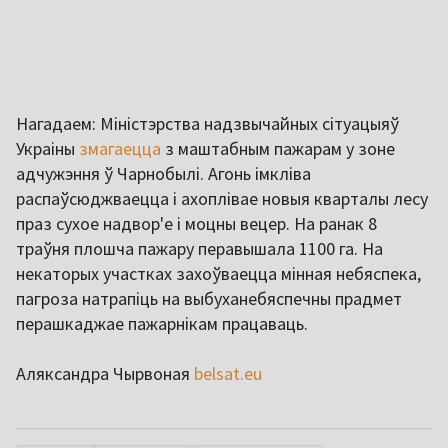
Нагадаем: Міністэрства надзвычайных сітуацыяў
Украіны
змагаецца
з маштабным пажарам у зоне
адчужэння ў Чарнобылі. Агонь імкліва
распаўсюджваецца і ахоплівае новыя кварталы лесу
праз сухое надвор'е і моцны вецер. На ранак 8
траўня плошча пажару перавышала 1100 га. На
некаторых участках захоўваецца мінная небяспека,
пагроза натрапіць на выбуханебяспечны прадмет
перашкаджае пажарнікам працаваць.
Аляксандра Чырвоная
belsat.eu