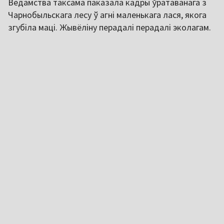
Ведамства таксама паказала кадры ўратаванага з
Чарнобыльскага лесу ў агні маленькага лася, якога
згубіла маці. Жывёліну перадалі перадалі эколагам.