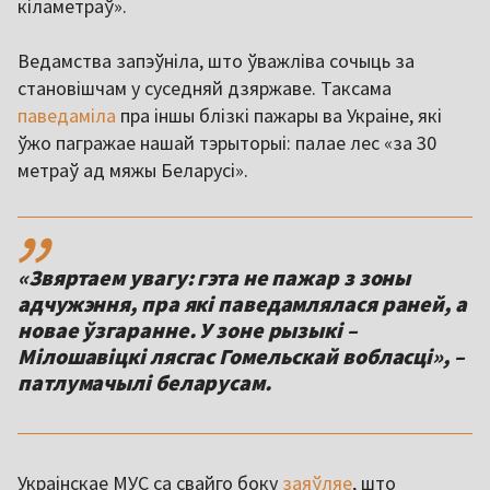
кіламетраў».
Ведамства запэўніла, што ўважліва сочыць за
становішчам у суседняй дзяржаве. Таксама
паведаміла
пра іншы блізкі пажары ва Украіне, які
ўжо пагражае нашай тэрыторыі: палае лес «за 30
метраў ад мяжы Беларусі».
,,
«Звяртаем увагу: гэта не пажар з зоны
адчужэння, пра які паведамлялася раней, а
новае ўзгаранне. У зоне рызыкі –
Мілошавіцкі лясгас Гомельскай вобласці», –
патлумачылі беларусам.
Украінскае МУС са свайго боку
заяўляе
, што