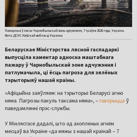
Пажарныя ў лясах Чарнобыльскай зоны адчужэння, 7 траўня 2026 года, Украіна.
Фота: ДСНС Кіеўскай вобласці Украіны
Беларускае Міністэрства лясной гаспадаркі
выпусціла каментар адносна маштабнага
пажару ў Чарнобыльскай зоне адчужэння і
патлумачыла, ці ёсць пагроза для зялёных
тэрыторыяў нашай краіны.
«Афіцыйна заяўляем: на тэрыторыі Беларусі агню
няма. Пагрозы пакуль таксама няма», –
гаворыцца
ў
паведамленні прэс-службы.
У Мінлясгасе дадалі, што ад ахопленых агнём
месцаў ва Украіне «да мяжы з нашай краінай – 7