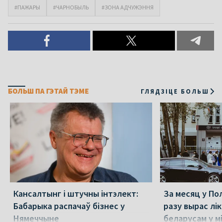
#ПАЖАРЫ
#ЧАРНОБЫЛЬ
#ЗОНА АДЧУЖЭННЯ
БОЛЬШ ПА ГЭТАЙ ТЭМЕ
ГЛЯДЗІЦЕ БОЛЬШ
Кансалтынг і штучны інтэлект:
За месяц у По
Бабарыка распачаў бізнес у
разу вырас лі
Нямеччыне
беларусам у 