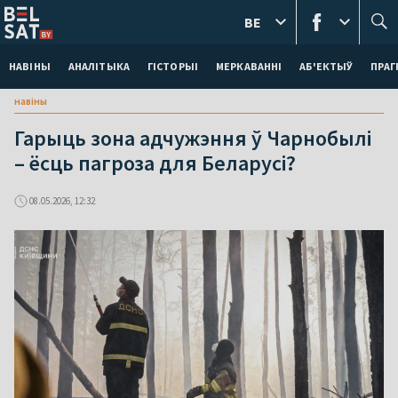
BE
НАВІНЫ
АНАЛІТЫКА
ГІСТОРЫІ
МЕРКАВАННI
АБ'ЕКТЫЎ
ПРАГ
навіны
Гарыць зона адчужэння ў Чарнобылі
– ёсць пагроза для Беларусі?
08.05.2026, 12:32