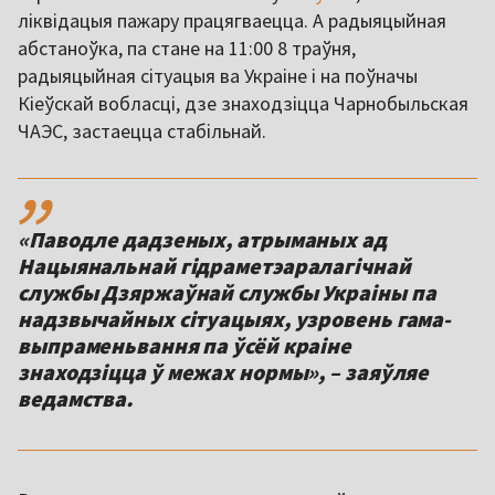
ліквідацыя пажару працягваецца. А радыяцыйная
абстаноўка, па стане на 11:00 8 траўня,
радыяцыйная сітуацыя ва Украіне і на поўначы
Кіеўскай вобласці, дзе знаходзіцца Чарнобыльская
ЧАЭС, застаецца стабільнай.
,,
«Паводле дадзеных, атрыманых ад
Нацыянальнай гідраметэаралагічнай
службы Дзяржаўнай службы Украіны па
надзвычайных сітуацыях, узровень гама-
выпраменьвання па ўсёй краіне
знаходзіцца ў межах нормы», – заяўляе
ведамства.