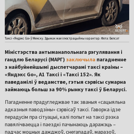
Таксі «Яндэкс Go» ў Менску. Здымак мае ілюстрацыйны характар. Фота: Белсат
Міністэрства антыманапольнага рэгулявання і
гандлю Беларусі (МАРГ)
заключыла
пагадненне
з найбуйнейшымі дыспетчарамі таксі краіны –
«Яндэкс Go», A1 Таксі і «Таксі 152». Як
паведамілі ў ведамстве, гэтыя сэрвісы сумарна
займаюць больш за 90% рынку таксі ў Беларусі.
Пагадненне прадугледжвае так званыя «сацыяльна
адказныя паводзіны» сэрвісаў таксі. Гаворка ідзе
перадусім пра сітуацыі, калі попыт на таксі рэзка
павялічваецца і паездкі пачынаюць даражэць –
падчас моцных дажджоў, снегападаў, маразоў,