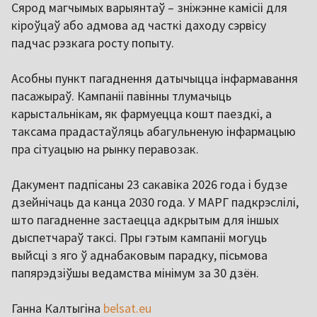
Сярод магчымых варыянтаў – зніжэнне камісіі для
кіроўцаў або адмова ад часткі даходу сэрвісу
падчас рэзкага росту попыту.
Асобны пункт пагаднення датычыцца інфармавання
пасажыраў. Кампаніі павінны тлумачыць
карыстальнікам, як фармуецца кошт паездкі, а
таксама прадастаўляць абагульненую інфармацыю
пра сітуацыю на рынку перавозак.
Дакумент падпісаны 23 сакавіка 2026 года і будзе
дзейнічаць да канца 2030 года. У МАРГ падкрэслілі,
што пагадненне застаецца адкрытым для іншых
дыспетчараў таксі. Пры гэтым кампаніі могуць
выйсці з яго ў аднабаковым парадку, пісьмова
папярэдзіўшы ведамства мінімум за 30 дзён.
Ганна Калтыгіна
belsat.eu