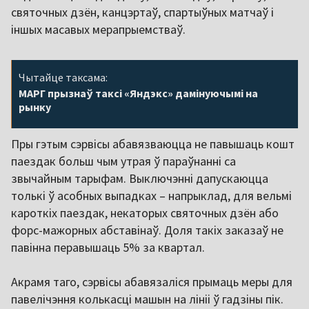
святочных дзён, канцэртаў, спартыўных матчаў і
іншых масавых мерапрыемстваў.
Чытайце таксама:
МАРГ прызнаў таксі «Яндэкс» дамінуючымі на
рынку
Пры гэтым сэрвісы абавязваюцца не павышаць кошт
паездак больш чым утрая ў параўнанні са
звычайным тарыфам. Выключэнні дапускаюцца
толькі ў асобных выпадках – напрыклад, для вельмі
кароткіх паездак, некаторых святочных дзён або
форс-мажорных абставінаў. Доля такіх заказаў не
павінна перавышаць 5% за квартал.
Акрамя таго, сэрвісы абавязаліся прымаць меры для
павелічэння колькасці машын на лініі ў гадзіны пік.