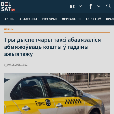
BE
НАВІНЫ
АНАЛІТЫКА
ГІСТОРЫІ
МЕРКАВАННI
АБ'ЕКТЫЎ
ПРАГ
навіны
Тры дыспетчары таксі абавязаліся
абмяжоўваць кошты ў гадзіны
ажыятажу
07.05.2026, 19:12