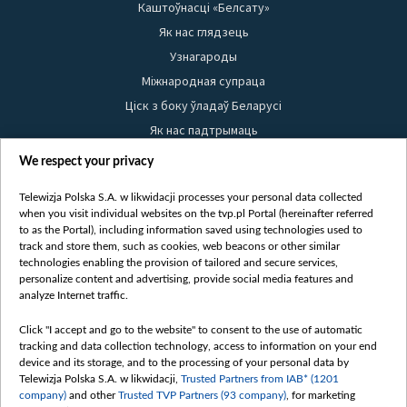
Каштоўнасці «Белсату»
Як нас глядзець
Узнагароды
Міжнародная супраца
Ціск з боку ўладаў Беларусі
Як нас падтрымаць
Правілы выкарыстання матэрыялаў
We respect your privacy
Інфармацыя аб адпраўніку
Telewizja Polska S.A. w likwidacji processes your personal data collected
Бяспека
when you visit individual websites on the tvp.pl Portal (hereinafter referred
Youtube
to as the Portal), including information saved using technologies used to
track and store them, such as cookies, web beacons or other similar
Белсат news
technologies enabling the provision of tailored and secure services,
personalize content and advertising, provide social media features and
Белсат Shorts
analyze Internet traffic.
Белсат Life
Click "I accept and go to the website" to consent to the use of automatic
Жэстачайшы мульт
tracking and data collection technology, access to information on your end
Belsat English
device and its storage, and to the processing of your personal data by
Telewizja Polska S.A. w likwidacji,
Trusted Partners from IAB* (1201
Biełsat PL
company)
and other
Trusted TVP Partners (93 company)
, for marketing
Белсат Now