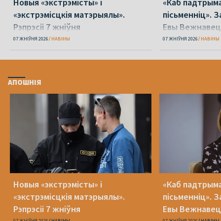
Новыя «экстрэмісты» і
«Каб падтрыма
«экстрэмісцкія матэрыялы».
пісьменніц». З
Рэпрэсіі 7 жніўня
Евы Вежнавец
07 ЖНІЎНЯ 2026
НАВІНЫ
07 ЖНІЎНЯ 2026
НАВІНЫ
АПОШНІЯ
Новыя «экстрэмісты» і
«Каб падтрыма
«экстрэмісцкія матэрыялы».
пісьменніц». З
Рэпрэсіі 7 жніўня
Евы Вежнавец
07 ЖНІЎНЯ 2026
НАВІНЫ
07 ЖНІЎНЯ 2026
НАВІНЫ