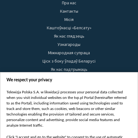
Пра нас
Кантакты
Місія
Каштоўнасці «Белсату»
Як нас глядзець
Узнагароды
Міжнародная супраца
Ціск з боку ўладаў Беларусі
Як нас падтрымаць
Правілы выкарыстання матэрыялаў
We respect your privacy
Інфармацыя аб адпраўніку
Telewizja Polska S.A. w likwidacji processes your personal data collected
Бяспека
when you visit individual websites on the tvp.pl Portal (hereinafter referred
Youtube
to as the Portal), including information saved using technologies used to
track and store them, such as cookies, web beacons or other similar
Белсат news
technologies enabling the provision of tailored and secure services,
personalize content and advertising, provide social media features and
Белсат Shorts
analyze Internet traffic.
Белсат Life
Click "I accept and go to the website" to consent to the use of automatic