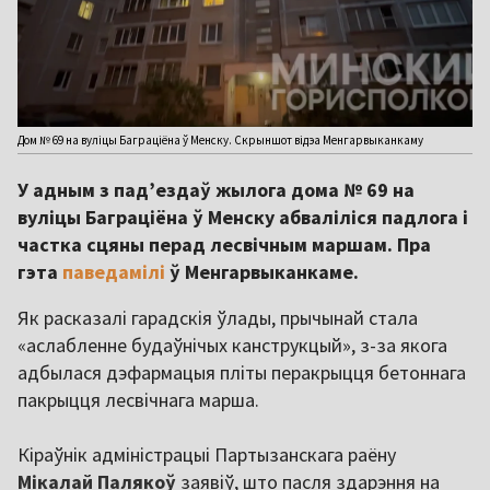
Дом № 69 на вуліцы Баграціёна ў Менску. Скрыншот відэа Менгарвыканкаму
У адным з пад’ездаў жылога дома № 69 на
вуліцы Баграціёна ў Менску абваліліся падлога і
частка сцяны перад лесвічным маршам. Пра
гэта
паведамілі
ў Менгарвыканкаме.
Як расказалі гарадскія ўлады, прычынай стала
«аслабленне будаўнічых канструкцый», з-за якога
адбылася дэфармацыя пліты перакрыцця бетоннага
пакрыцця лесвічнага марша.
Кіраўнік адміністрацыі Партызанскага раёну
Мікалай Палякоў
заявіў, што пасля здарэння на