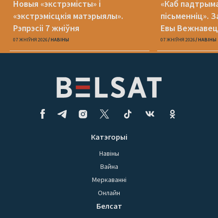
Новыя «экстрэмісты» і
«Каб падтрыма
«экстрэмісцкія матэрыялы».
пісьменніц». З
Рэпрэсіі 7 жніўня
Евы Вежнавец
07 ЖНІЎНЯ 2026
НАВІНЫ
07 ЖНІЎНЯ 2026
НАВІНЫ
Катэгорыі
Навіны
Вайна
Меркаванні
Онлайн
Белсат