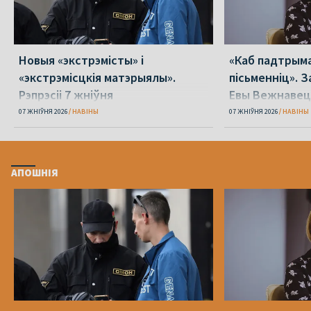
Новыя «экстрэмісты» і
«Каб падтрыма
«экстрэмісцкія матэрыялы».
пісьменніц». З
Рэпрэсіі 7 жніўня
Евы Вежнавец
07 ЖНІЎНЯ 2026
НАВІНЫ
07 ЖНІЎНЯ 2026
НАВІНЫ
АПОШНІЯ