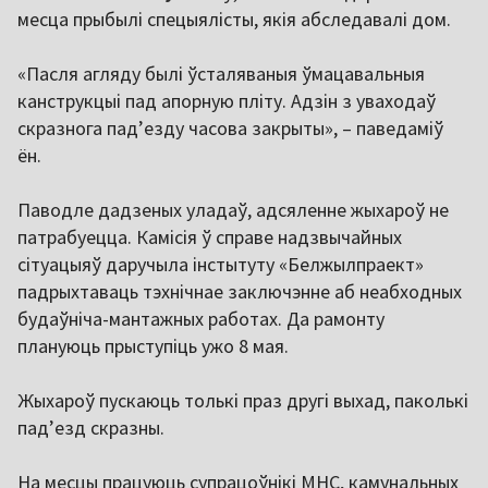
месца прыбылі спецыялісты, якія абследавалі дом.
«Пасля агляду былі ўсталяваныя ўмацавальныя
канструкцыі пад апорную пліту. Адзін з уваходаў
скразнога пад’езду часова закрыты», – паведаміў
ён.
Паводле дадзеных уладаў, адсяленне жыхароў не
патрабуецца. Камісія ў справе надзвычайных
сітуацыяў даручыла інстытуту «Белжылпраект»
падрыхтаваць тэхнічнае заключэнне аб неабходных
будаўніча-мантажных работах. Да рамонту
плануюць прыступіць ужо 8 мая.
Жыхароў пускаюць толькі праз другі выхад, паколькі
пад’езд скразны.
На месцы працуюць супрацоўнікі МНС, камунальных