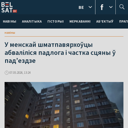
BE
НАВІНЫ
АНАЛІТЫКА
ГІСТОРЫІ
МЕРКАВАННI
АБ'ЕКТЫЎ
ПРАГ
навіны
У менскай шматпавярхоўцы
абваліліся падлога і частка сцяны ў
пад’ездзе
07.05.2026, 13:24