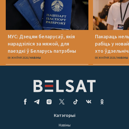
МУС: Дзецям беларусаў, якія
Пакараць нель
нарадзіліся за мяжой, для
рабіць у новай
паездкі ў Беларусь патрэбны
хто ўдзельніча
беларускі пашпарт
08 ЖНІЎНЯ 2026
НАВІНЫ
08 ЖНІЎНЯ 2026
НАВІНЫ
Катэгорыі
Навіны