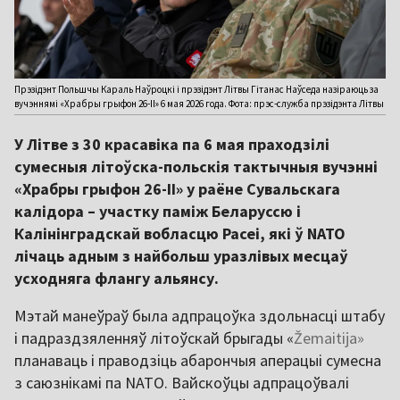
Прэзідэнт Польшчы Караль Наўроцкі і прэзідэнт Літвы Гітанас Наўседа назіраюць за
вучэннямі «Храбры грыфон 26-II» 6 мая 2026 года. Фота: прэс-служба прэзідэнта Літвы
У Літве з 30 красавіка па 6 мая праходзілі
сумесныя літоўска-польскія тактычныя вучэнні
«Храбры грыфон 26-II» у раёне Сувальскага
калідора – участку паміж Беларуссю і
Калінінградскай вобласцю Расеі, які ў NATO
лічаць адным з найбольш уразлівых месцаў
усходняга флангу альянсу.
Мэтай манеўраў была адпрацоўка здольнасці штабу
і падраздзяленняў літоўскай брыгады «
Žemaitija»
планаваць і праводзіць абарончыя аперацыі сумесна
з саюзнікамі па NATO. Вайскоўцы адпрацоўвалі