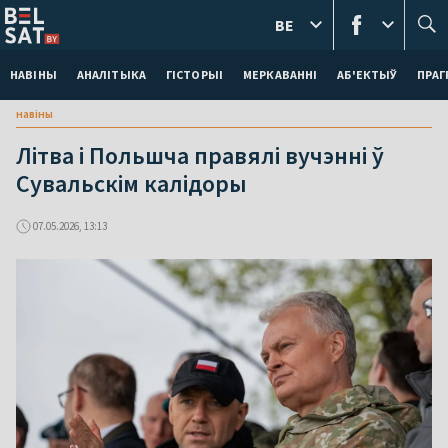
BE
НАВІНЫ
АНАЛІТЫКА
ГІСТОРЫІ
МЕРКАВАННI
АБ'ЕКТЫЎ
ПРАГ
навіны
Літва і Польшча правялі вучэнні ў
Сувальскім калідоры
07.05.2026, 13:13