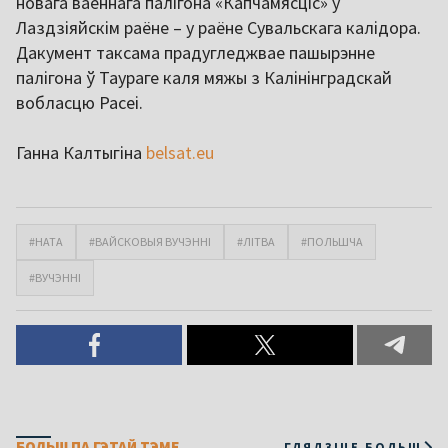
новага ваеннага палігона «Капчамясціс» у
Лаздзіяйскім раёне – у раёне Сувальскага калідора.
Дакумент таксама прадугледжвае пашырэнне
палігона ў Таураге каля мяжы з Калінінградскай
вобласцю Расеі.
Ганна Калтыгіна
belsat.eu
#НАТА
#ВАЙСКОВЫЯ ВУЧЭННІ
#ЛІТВА
#ПОЛЬШЧА
#ВУЧЭННІ
БОЛЬШ ПА ГЭТАЙ ТЭМЕ
ГЛЯДЗІЦЕ БОЛЬШ