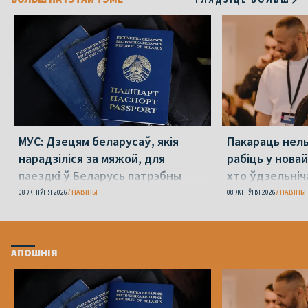
МУС: Дзецям беларусаў, якія
Пакараць нель
нарадзіліся за мяжой, для
рабіць у новай
паездкі ў Беларусь патрэбны
хто ўдзельніча
беларускі пашпарт
08 ЖНІЎНЯ 2026
НАВІНЫ
08 ЖНІЎНЯ 2026
НАВІНЫ
АПОШНІЯ