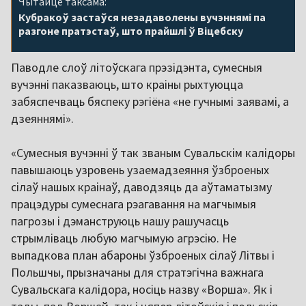
Чытайце таксама:
Кубракоў застаўся незадаволены вучэннямі па
разгоне пратэстаў, што прайшлі ў Віцебску
Паводле слоў літоўскага прэзідэнта, сумесныя
вучэнні паказваюць, што краіны рыхтуюцца
забяспечваць бяспеку рэгіёна «не гучнымі заявамі, а
дзеяннямі».
«Сумесныя вучэнні ў так званым Сувальскім калідоры
павышаюць узровень узаемадзеяння ўзброеных
сілаў нашых краінаў, даводзяць да аўтаматызму
працэдуры сумеснага рэагавання на магчымыя
пагрозы і дэманструюць нашу рашучасць
стрымліваць любую магчымую агрэсію. Не
выпадкова план абароны ўзброеных сілаў Літвы і
Польшчы, прызначаны для стратэгічна важнага
Сувальскага калідора, носіць назву «Ворша». Як і