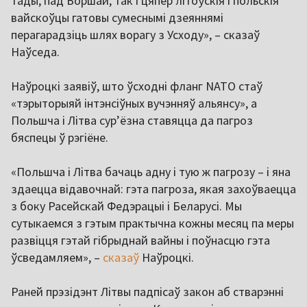
тады, пад Воршай, так і цяпер літоўскія і польскія
вайскоўцы гатовы сумеснымі дзеяннямі
перагарадзіць шлях ворагу з Усходу», – сказаў
Наўседа.
Наўроцкі заявіў, што ўсходні фланг NATO стаў
«тэрыторыяй інтэнсіўных вучэнняў альянсу», а
Польшча і Літва сур’ёзна ставяцца да пагроз
бяспецы ў рэгіёне.
«Польшча і Літва бачаць адну і тую ж пагрозу – і яна
здаецца відавочнай: гэта пагроза, якая захоўваецца
з боку Расейскай Федэрацыі і Беларусі. Мы
сутыкаемся з гэтым практычна кожны месяц па меры
развіцця гэтай гібрыднай вайны і поўнасцю гэта
ўсведамляем», –
сказаў
Наўроцкі.
Раней прэзідэнт Літвы падпісаў закон аб стварэнні