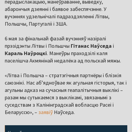
перадыслакацыю, манеўраванне, выведку,
абарончыя дзеянні і баявое забеспячэнне. У
вучэннях удзельнічалі падраздзяленні Літвы,
Польшчы, Партугаліі і ЗША.
6 мая за фінальнай фазай вучэнняў назіралі
прэзідэнты Літвы і Польшчы
Гітанас Наўседа
і
Караль Наўроцкі
. Манеўры праходзілі каля
паселішча Акмянінай недалёка ад польскай мяжы.
«Літва і Польшча – стратэгічныя партнёры і блізкія
саюзнікі. Нас аб’ядноўвае як агульная гісторыя, так і
агульны адказ на сучасныя геапалітычныя выклікі –
разам мы сутыкаемся з выклікамі, звязанымі з
суседствам з Калінінградскай вобласцю Расеі і
Беларуссю», –
заявіў
Наўседа.