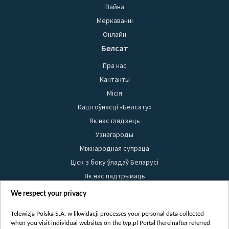
Вайна
Меркаванні
Онлайн
Белсат
Пра нас
Кантакты
Місія
Каштоўнасці «Белсату»
Як нас глядзець
Узнагароды
Міжнародная супраца
Ціск з боку ўладаў Беларусі
Як нас падтрымаць
Правілы выкарыстання матэрыялаў
We respect your privacy
Інфармацыя аб адпраўніку
Telewizja Polska S.A. w likwidacji processes your personal data collected
Бяспека
when you visit individual websites on the tvp.pl Portal (hereinafter referred