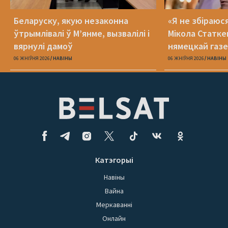
Беларуску, якую незаконна
«Я не збіраюс
ўтрымлівалі ў М’янме, вызвалілі і
Мікола Статке
вярнулі дамоў
нямецкай газе
06 ЖНІЎНЯ 2026
НАВІНЫ
06 ЖНІЎНЯ 2026
НАВІНЫ
Катэгорыі
Навіны
Вайна
Меркаванні
Онлайн