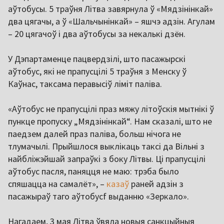
аўтобусы. 5 траўня Літва завярнула ў «Мядзінінкай»
два цягачы, а ў «Шальчынінкай» – яшчэ адзін. Агулам
– 20 цягачоў і два аўтобусы за некалькі дзён.
У Дэпартаменце пацвердзілі, што пасажырскі
аўтобус, які не прапусцілі 5 траўня з Менску ў
Каўнас, таксама перавысіў ліміт паліва.
«Аўтобус не прапусцілі праз мяжу літоўскія мытнікі ў
пункце пропуску „Мядзінінкай“. Нам сказалі, што не
паедзем далей праз паліва, больш нічога не
тлумачылі. Прыйшлося выклікаць таксі да Вільні з
найбліжэйшай запраўкі з боку Літвы. Ці прапусцілі
аўтобус пасля, паняцця не маю: трэба было
спяшацца на самалёт», –
казаў
раней адзін з
пасажыраў таго аўтобусf выданню «Зеркало».
Нагадаем, 3 мая Літва ўвяла новыя санкцыйныя