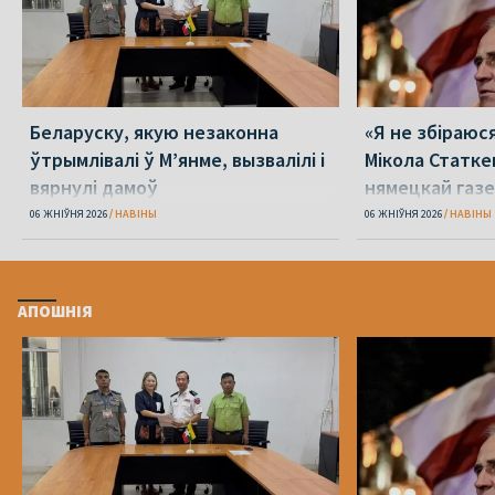
Беларуску, якую незаконна
«Я не збіраюс
ўтрымлівалі ў М’янме, вызвалілі і
Мікола Статке
вярнулі дамоў
нямецкай газе
06 ЖНІЎНЯ 2026
НАВІНЫ
06 ЖНІЎНЯ 2026
НАВІНЫ
АПОШНІЯ