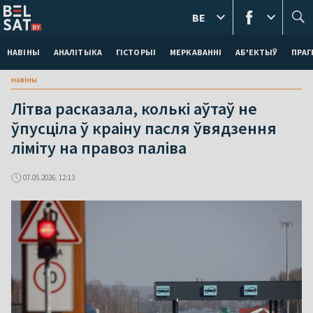
BE
НАВІНЫ
АНАЛІТЫКА
ГІСТОРЫІ
МЕРКАВАННI
АБ'ЕКТЫЎ
ПРАГ
навіны
Літва расказала, колькі аўтаў не
ўпусціла ў краіну пасля ўвядзення
ліміту на правоз паліва
07.05.2026, 12:13