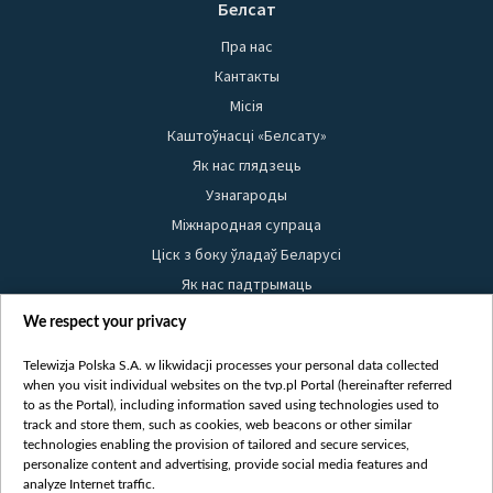
Белсат
Пра нас
Кантакты
Місія
Каштоўнасці «Белсату»
Як нас глядзець
Узнагароды
Міжнародная супраца
Ціск з боку ўладаў Беларусі
Як нас падтрымаць
Правілы выкарыстання матэрыялаў
We respect your privacy
Інфармацыя аб адпраўніку
Telewizja Polska S.A. w likwidacji processes your personal data collected
Бяспека
when you visit individual websites on the tvp.pl Portal (hereinafter referred
Youtube
to as the Portal), including information saved using technologies used to
track and store them, such as cookies, web beacons or other similar
Белсат news
technologies enabling the provision of tailored and secure services,
personalize content and advertising, provide social media features and
Белсат Shorts
analyze Internet traffic.