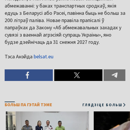
абмежаванні: у баках транспартных сродкаў, якія
едуць з Беларусі або Расеі, павінна быць не больш за
200 літраў паліва. Новае правіла прапісалі ў
папраўках да Закону «Аб абмежавальных захадах у
сувязі з ваеннай агрэсіяй супраць Украіны», яно
будзе дзейнічаць да 31 снежня 2027 году.
Тэса Анэйда
belsat.eu
БОЛЬШ ПА ГЭТАЙ ТЭМЕ
ГЛЯДЗІЦЕ БОЛЬШ