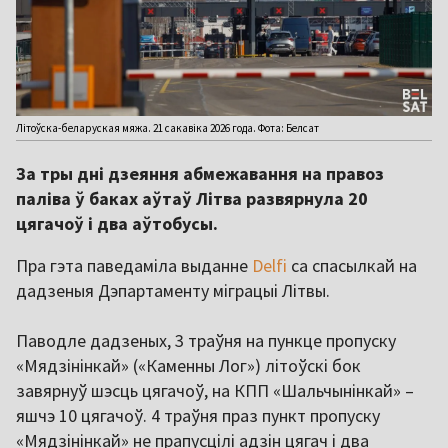
Літоўска-беларуская мяжа. 21 сакавіка 2026 года. Фота: Белсат
За тры дні дзеяння абмежавання на правоз
паліва ў баках аўтаў Літва развярнула 20
цягачоў і два аўтобусы.
Пра гэта паведаміла выданне
Delfi
са спасылкай на
дадзеныя Дэпартаменту міграцыі Літвы.
Паводле дадзеных, 3 траўня на пункце пропуску
«Мядзінінкай» («Каменны Лог») літоўскі бок
завярнуў шэсць цягачоў, на КПП «Шальчынінкай» –
яшчэ 10 цягачоў. 4 траўня праз пункт пропуску
«Мядзінінкай» не прапусцілі адзін цягач і два