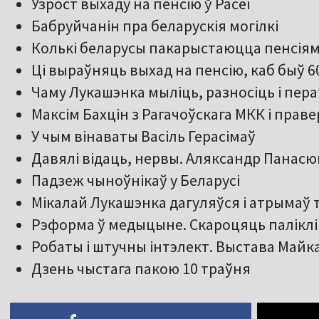
Узрост выхаду на пенсію ў Расеі
Бабруйчанін пра беларускія могілкі
Колькі беларусы пакарыстаюцца пенсіямі
Ці выраўняць выхад на пенсію, каб быў 60
Чаму Лукашэнка мыліць, разносіць і пер
Максім Бахцін з Рагачоўскага МКК і праве
У чым вінаваты Васіль Герасімаў
Давялі відаць, нервы. Аляксандр Панасюк
Падзеж чыноўнікаў у Беларусі
Мікалай Лукашэнка дагуляўся і атрымаў т
Рэформа ў медыцыне. Скароцяць паліклін
Робаты і штучны інтэлект. Выстава Майк
Дзень чыстага пакою 10 траўня