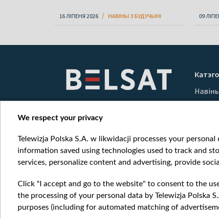
16 ЛІПЕНЯ 2026
НАВІНЫ З БУДУЧЫНІ
09 ЛІПЕ
Катэго
Навін
Вайна
Мерка
We respect your privacy
Онлай
Telewizja Polska S.A. w likwidacji processes your personal d
information saved using technologies used to track and sto
services, personalize content and advertising, provide socia
Click "I accept and go to the website" to consent to the us
the processing of your personal data by Telewizja Polska S.
purposes (including for automated matching of advertiseme