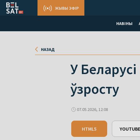
ЖЫВЫ ЭФІР
НАВІНЫ
НАЗАД
У Беларус
ўзросту
07.05.2026, 12:08
HTML5
YOUTUB