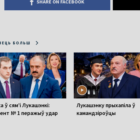
SHARE ON FACEBOOK
ЗЕЦЬ БОЛЬШ
а ў сям’і Лукашэнкі:
Лукашэнку прыхапіла ў
ент № 1 перажыў удар
камандзіроўцы