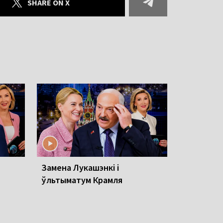
SHARE ON X
Замена Лукашэнкі і
ўльтыматум Крамля