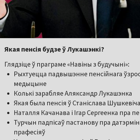
Якая пенсія будзе ў Лукашэнкі?
Глядзіце ў праграме «Навіны з будучыні»:
Рыхтуецца падвышэнне пенсійнага ўзрост
медыцыне
Колькі зарабляе Аляксандр Лукашэнка
Якая была пенсія ў Станіслава Шушкевіча
Наталля Качанава і Ігар Сергеенка пра п
Турчын падпісаў пастанову пра датэрмін
прафесіяў