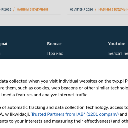
НЯ 2026
НАВІНЫ З БУДУЧЫНІ
02 ЛІПЕНЯ 2026
НАВІНЫ З БУДУЧЫН
рыі
Белсат
Youtube
ы
Пра нас
Белсат n
Кантакты
Белсат Sh
ванні
Місія
Белсат Li
н
Каштоўнасці «Белсату»
Жэстачай
ata collected when you visit individual websites on the tvp.pl Por
Як нас глядзець
Belsat En
re them, such as cookies, web beacons or other similar technolog
Узнагароды
Biełsat PL
l media features and analyze Internet traffic.
Міжнародная супраца
Белсат N
Ціск з боку ўладаў
Белсат Hi
e of automatic tracking and data collection technology, access t
Беларусі
Белсат Mu
A. w likwidacji,
Trusted Partners from IAB* (1201 company)
and
Як нас падтрымаць
Белсат D
nts to your interests and measuring their effectiveness) and ot
Правілы выкарыстання