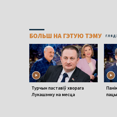
БОЛЬШ НА ГЭТУЮ ТЭМУ
ГЛЯД
Турчын паставіў хворага
Панік
Лукашэнку на месца
пацы