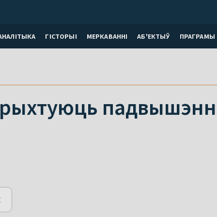
АНАЛІТЫКА
ГІСТОРЫІ
МЕРКАВАННI
АБ'ЕКТЫЎ
ПРАГРАМЫ
і рыхтуюць падвышэнн
E