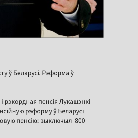
у ў Беларусі. Рэформа ў
 і рэкордная пенсія Лукашэнкі
енсійную рэформу ў Беларусі
овую пенсію: выключылі 800