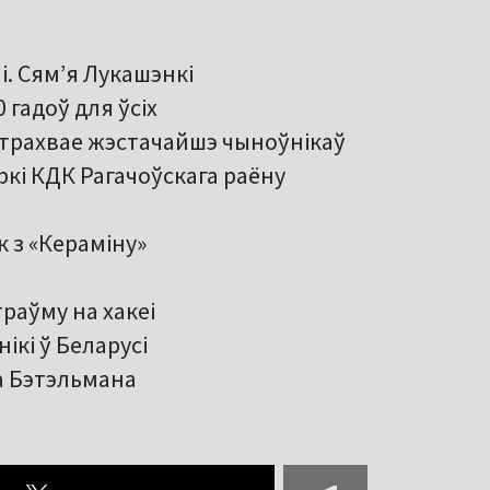
. Сям’я Лукашэнкі
 гадоў для ўсіх
атрахвае жэстачайшэ чыноўнікаў
ркі КДК Рагачоўскага раёну
 з «Кераміну»
раўму на хакеі
ікі ў Беларусі
а Бэтэльмана