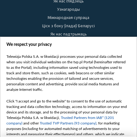
Як нас глядзець
Узнагароды
Міжнародная супраца
Ціск з боку ўладаў Беларусі
Як нас падтрымаць
Правілы выкарыстання матэрыялаў
We respect your privacy
Інфармацыя аб адпраўніку
Telewizja Polska S.A. w likwidacji processes your personal data collected
Бяспека
when you visit individual websites on the tvp.pl Portal (hereinafter referred
Youtube
to as the Portal), including information saved using technologies used to
track and store them, such as cookies, web beacons or other similar
Белсат news
technologies enabling the provision of tailored and secure services,
personalize content and advertising, provide social media features and
Белсат Shorts
analyze Internet traffic.
Белсат Life
Click "I accept and go to the website" to consent to the use of automatic
Жэстачайшы мульт
tracking and data collection technology, access to information on your end
Belsat English
device and its storage, and to the processing of your personal data by
Telewizja Polska S.A. w likwidacji,
Trusted Partners from IAB* (1201
Biełsat PL
company)
and other
Trusted TVP Partners (93 company)
, for marketing
Белсат Now
purposes (including for automated matching of advertisements to your
interests and measuring their effectiveness) and others, which we indicate
Белсат History