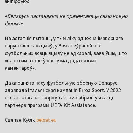
экіпіроўку:
«Беларусь пастанавіла не прэзентаваць сваю новую
форму».
На астатнія пытанні, у тым ліку адносна імавернага
парушэння санкцыяў, у Звязе еўрапейскіх
футбольных асацыяцыяў не адказалі, заявіўшы, што
«на гэтым этапе ў нас няма дадатковых
каментароў».
Да апошняга часу футбольную зборную Беларусі
адзявала італьянская кампанія Errea Sport. У 2022
годзе гэтага вытворцу таксама абралі ў якасці
партнёра праграмы UEFA Kit Assistance.
Сцяпан Кубік
belsat.eu