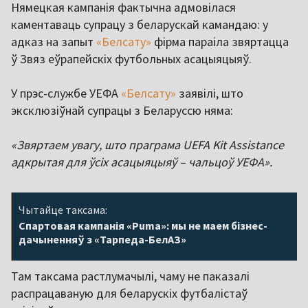
Нямецкая кампанія фактычна адмовілася
каментаваць супрацу з беларускай камандаю: у
адказ на запыт
«Белсату»
фірма параіла звяртацца
ў Звяз еўрапейскіх футбольных асацыяцыяў.
У прэс-службе УЕФА
«Белсату»
заявілі, што
эксклюзіўнай супрацы з Беларуссю няма:
«Звяртаем увагу, што праграма UEFA Kit Assistance
адкрытая для ўсіх асацыяцыяў – чальцоў УЕФА».
Чытайце таксама:
Спартовая кампанія «Puma»: мы не маем бізнес-
дачыненняў з «Тарпеда-БелАЗ»
Там таксама растлумачылі, чаму не паказалі
распрацаваную для беларускіх футбалістаў