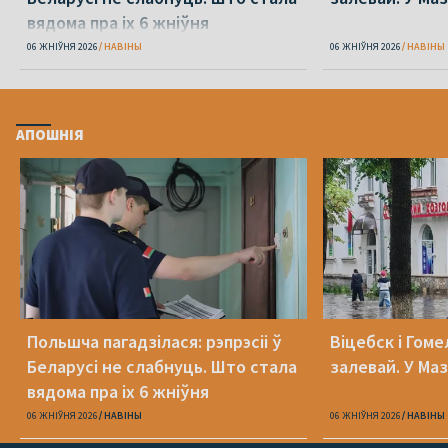
вядома пра іх 6 жніўня
06 ЖНІЎНЯ 2026
НАВІНЫ
06 ЖНІЎНЯ 2026
НАВІНЫ
АПОШНІЯ
Польшча пагадзілася: рэпрэсіі ў
Віцебск і Гоме
Беларусі не слабнуць. Што стала
залевай. У Ма
вядома пра іх 6 жніўня
06 ЖНІЎНЯ 2026
НАВІНЫ
06 ЖНІЎНЯ 2026
НАВІНЫ