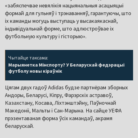
«забяспечвае невялікія нацыянальныя асацыяцыі
формай для гульняў і трэнаванняў, гарантуючы, што
іх каманды могуць выступаць у высакаякаснай,
індывідуальнай форме, што адлюстроўвае іх
футбольную культуру і гісторыю».
Чытайце таксама:
Марыянетка Мінспорту? У Беларускай федэрацыі
футболу новы кіраўнік
Цягам двух гадоў Adidas будзе партнёрам зборных
Андоры, Беларусі, Кіпру, Фарэрскіх астравоў,
Казахстану, Косава, Ліхтэнштэйну, Паўночнай
Македоніі, Мальты і Сан-Марына. На сайце УЕФА
прэзентаваная форма ўсіх камандаў, акрамя
беларускай.