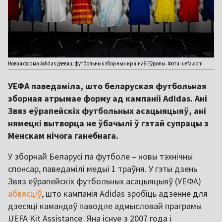
Новая форма Adidas дзевяці футбольных зборных краінаў Еўропы. Фота: uefa.com
УЕФА паведаміла, што беларуская футбольная
зборная атрымае форму ад кампаніі Adidas. Ані
Звяз еўрапейскіх футбольных асацыяцыяў, ані
нямецкі вытворца не ўбачылі ў гэтай супрацы з
Менскам нічога ганебнага.
У зборнай Беларусі па футболе – новы тэхнічны
спонсар, паведамілі медыі 1 траўня. У гэты дзень
Звяз еўрапейскіх футбольных асацыяцыяў (УЕФА)
абвясціў
, што кампанія Adidas зробіць адзенне для
дзесяці камандаў паводле адмысловай праграмы
UEFA Kit Assistance. Яна існуе з 2007 года і