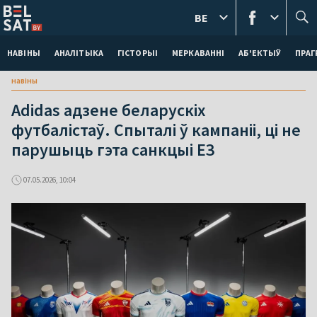
BE
НАВІНЫ
АНАЛІТЫКА
ГІСТОРЫІ
МЕРКАВАННI
АБ'ЕКТЫЎ
ПРАГ
навіны
Adidas адзене беларускіх
футбалістаў. Спыталі ў кампаніі, ці не
парушыць гэта санкцыі ЕЗ
07.05.2026, 10:04