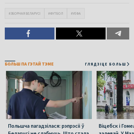
#ЗБОРНАЯ БЕЛАРУСІ
#ФУТБОЛ
#УЕФА
БОЛЬШ ПА ГЭТАЙ ТЭМЕ
ГЛЯДЗІЦЕ БОЛЬШ
Польшча пагадзілася: рэпрэсіі ў
Віцебск і Гоме
Беларусі не слабнуць. Што стала
залевай. У Ма