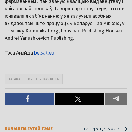
фармаваннем» так званую кааліцыю выдавецтваў і
кнігараспаўсюднікаў. Гаворка пра структуру, што не
існавала як аб'яднанне: у яе залучылі асобныя
выдавецтвы, што працуюць у Беларусі і за мяжою, у
тым ліку Kamunikat.org, Lohvinau Publishing House і
Andrei Yanushkevich Publishing.
Тэса Анэйда
belsat.eu
#АТАКА
#БЕЛАРУСКАЯ КНІГА
БОЛЬШ ПА ГЭТАЙ ТЭМЕ
ГЛЯДЗІЦЕ БОЛЬШ