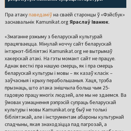
Пра атаку
паведаміў
на сваёй старонцы ў «Фэйсбук»
заснавальнік Kamunikat.org
Яраслаў Іванюк
.
«Змаганне рэжыму з беларускай культурай
працягваецца. Мінулай ноччу сайт беларускай
інтэрнэт-бібліятэкі Kamunikat.org не вытрымаў
хакерскай атакі. На гэты момант сайт не працуе.
Аднак весткі пра нашую смерць, як і пра смерць
беларускай культуры і мовы – як казаў класік –
заўчасныя і крыху перабольшаныя. Хаця, трэба
прызнаць, што атака знішчыла больш чым 25-
гадовую працу многіх людзей, але мы не здаемся. Ва
ўмовах узмацнення рэпрэсій супраць беларускай
культуры і мовы Kamunikat.org быў не толькі
бібліятэкай, але і інструментам абароны культурнай
спадчыны, якая знаходзіцца пад пагрозай, а