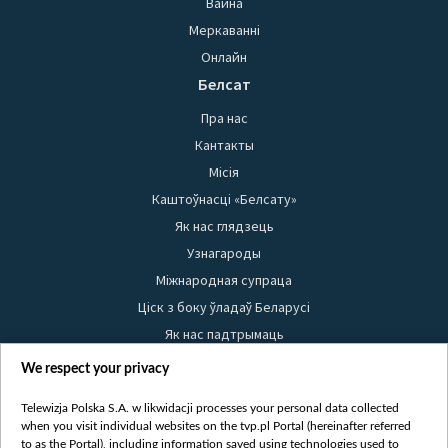
Вайна
Меркаванні
Онлайн
Белсат
Пра нас
Кантакты
Місія
Каштоўнасці «Белсату»
Як нас глядзець
Узнагароды
Міжнародная супраца
Ціск з боку ўладаў Беларусі
Як нас падтрымаць
Правілы выкарыстання матэрыялаў
We respect your privacy
Інфармацыя аб адпраўніку
Telewizja Polska S.A. w likwidacji processes your personal data collected
Бяспека
when you visit individual websites on the tvp.pl Portal (hereinafter referred
Youtube
to as the Portal), including information saved using technologies used to