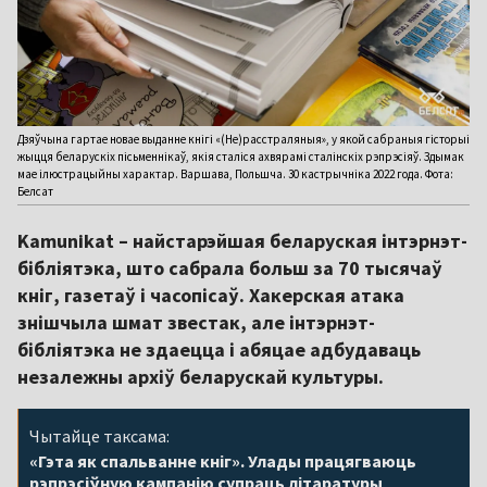
Дзяўчына гартае новае выданне кнігі «(Не)расстраляныя», у якой сабраныя гісторыі
жыцця беларускіх пісьменнікаў, якія сталіся ахвярамі сталінскіх рэпрэсіяў. Здымак
мае ілюстрацыйны характар. Варшава, Польшча. 30 кастрычніка 2022 года. Фота:
Белсат
Kamunikat – найстарэйшая беларуская інтэрнэт-
бібліятэка, што сабрала больш за 70 тысячаў
кніг, газетаў і часопісаў. Хакерская атака
знішчыла шмат звестак, але інтэрнэт-
бібліятэка не здаецца і абяцае адбудаваць
незалежны архіў беларускай культуры.
Чытайце таксама:
«Гэта як спальванне кніг». Улады працягваюць
рэпрэсіўную кампанію супраць літаратуры