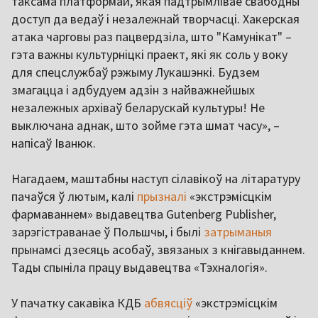
таксама платформай, якая падтрымлівае свабодны
доступ да ведаў і незалежнай творчасці. Хакерская
атака чарговы раз пацвердзіла, што "Камунікат" –
гэта важны культурніцкі праект, які як соль у воку
для спецслужбаў рэжыму Лукашэнкі. Будзем
змагацца і адбудуем адзін з найважнейшых
незалежных архіваў беларускай культуры! Не
выключана аднак, што зойме гэта шмат часу», –
напісаў Іванюк.
Нагадаем, маштабны наступ сілавікоў на літаратуру
пачаўся ў лютым, калі
прызналі
«экстрэмісцкім
фармаваннем» выдавецтва Gutenberg Publisher,
зарэгістраванае ў Польшчы, і былі
затрыманыя
прынамсі дзесяць асобаў, звязаных з кнігавыданнем.
Тады спыніла працу выдавецтва «Тэхналогія».
У пачатку сакавіка КДБ
абвясціў
«экстрэмісцкім