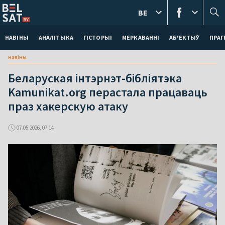
BE
НАВІНЫ
АНАЛІТЫКА
ГІСТОРЫІ
МЕРКАВАННI
АБ'ЕКТЫЎ
ПРАГ
навіны
Беларуская інтэрнэт-бібліятэка
Kamunikat.org перастала працаваць
праз хакерскую атаку
07.05.2026, 07:14