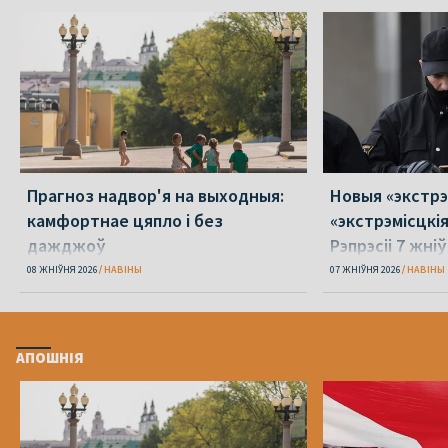
Прагноз надвор'я на выходныя:
Новыя «экстрэ
камфортнае цяпло і без
«экстрэмісцкі
дажджоў
Рэпрэсіі 7 жні
08 ЖНІЎНЯ 2026
НАВІНЫ
07 ЖНІЎНЯ 2026
НАВІНЫ
АПОШНІЯ