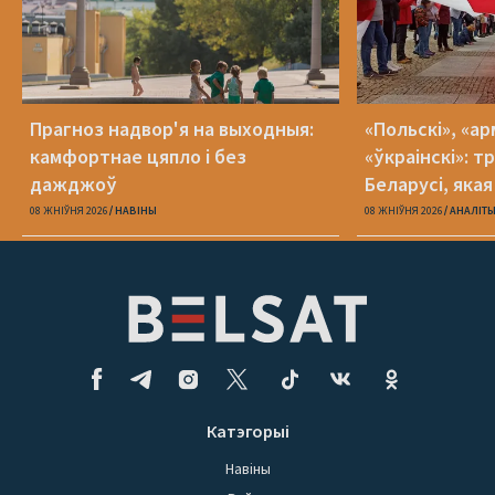
Прагноз надвор'я на выходныя:
«Польскі», «ар
камфортнае цяпло і без
«ўкраінскі»: 
дажджоў
Беларусі, яка
08 ЖНІЎНЯ 2026
НАВІНЫ
08 ЖНІЎНЯ 2026
АНАЛІТ
Катэгорыі
Навіны