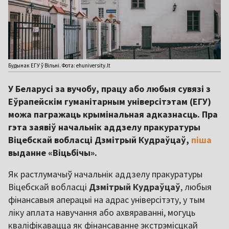
Будынак ЕГУ ў Вільні. Фота: ehuniversity.lt
У Беларусі за вучобу, працу або любыя сувязі з
Еўрапейскім гуманітарным універсітэтам (ЕГУ)
можа пагражаць крымінальная адказнасць. Пра
гэта заявіў начальнік аддзелу пракуратуры
Віцебскай вобласці Дзмітрый Кудраўцаў,
піша
выданне «Віцьбічы».
Як растлумачыў начальнік аддзелу пракуратуры
Віцебскай вобласці
Дзмітрый Кудраўцаў
, любыя
фінансавыя аперацыі на адрас універсітэту, у тым
ліку аплата навучання або ахвяраванні, могуць
кваліфікавацца як фінансаванне экстрэмісцкай