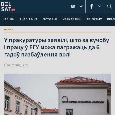
BE
НАВІНЫ
АНАЛІТЫКА
ГІСТОРЫІ
МЕРКАВАННI
АБ'ЕКТЫЎ
ПРАГ
навіны
У пракуратуры заявілі, што за вучобу
і працу ў ЕГУ можа пагражаць да 6
гадоў пазбаўлення волі
05.05.2026, 17:52