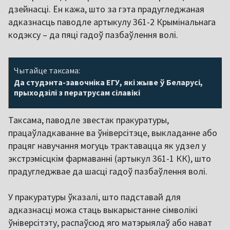
дзейнасці. Ён кажа, што за гэта прадугледжаная
адказнасць паводле артыкулу 361-2 Крымінальнага
кодэксу – да пяці гадоў пазбаўлення волі.
Чытайце таксама:
Да студэнта-завочніка ЕГУ, які жыве ў Беларусі,
прыходзілі з ператрусам сілавікі
Таксама, паводле звестак пракуратуры,
працаўладкаванне ва ўніверсітэце, выкладанне або
працяг навучання могуць трактавацца як удзел у
экстрэмісцкім фармаванні (артыкул 361-1 КК), што
прадугледжвае да шасці гадоў пазбаўлення волі.
У пракуратуры ўказалі, што падставай для
адказнасці можа стаць выкарыстанне сімволікі
ўніверсітэту, распаўсюд яго матэрыялаў або нават