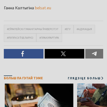
Ганна Калтыгіна
belsat.eu
#ЕЎРАПЕЙСКІ ГУМАНІТАРНЫ ЎНІВЕРСІТЭТ
#ЕГУ
#АДУКАЦЫЯ
#РЭПРЭСІІ Ў БЕЛАРУСІ
#ПРАКУРАРТУРА
БОЛЬШ ПА ГЭТАЙ ТЭМЕ
ГЛЯДЗІЦЕ БОЛЬШ