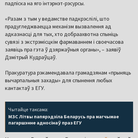
падпіска на яго інтэрнэт-рэсурсы.
«Разам з тым у ведамстве падкрэслілі, што
прадугледжваецца механізм вызвалення ад
адказнасці для тых, хто добраахвотна спыніць
сувязі з экстрэмісцкім фармаваннем і своечасова
заявіць пра гэта ў дзяржаўныя органы», – заявіў
Дзмітрый Кудраўцаў.
Пракуратура рэкамендавала грамадзянам «прыняць
вычарпальныя захады» для спынення любых
кантактаў з ЕГУ.
Чытайце таксама:
МЗС Літвы папярэдзіла Беларусь пра магчымае
пагаршэнне адносінаў праз ЕГУ