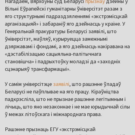
Нагадаем, Вярхоўны суд Беларусі
прызнаў
дзейны ў
Вільні Еўрапейскі гуманітарны ўніверсітэт разам з
яго структурнымі падраздзяленнямі «экстрэмісцкай
арганізацыяй» і забараніў яго дзейнасць у краіне. У
Генеральнай пракуратуры Беларусі заявілі, што
ўніверсітэт, маўляў, курыруецца замежнымі
дзяржавамі і фондамі, а яго дзейнасць накіравана на
«дэстабілізацыю сацыяльна-палітычнага
становішча» і падрыхтоўку моладзі да «заходніх
сцэнарыяў трансфармацыі».
У самім універсітэце
заявілі
, што рашэнне ўладаў
Беларусі не паўплывае на яго працу. Кіраўніцтва
падкрэсліла, што не прызнае рашэнне легітымным і
лічыць, што яно незаконнае і не мае юрыдычнай сілы
ў межах літоўскага і міжнароднага права.
Рашэнне прызнаць ЕГУ «экстрэмісцкай