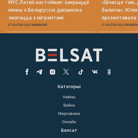
МУС Латвіі настойвае: закрыццё
«Шчасце там, 
мяжы з Беларуссю дапаможа
балюча». Юлія
змагацца з мігрантамі
прэзентавала 
«Пока я искал
07 ЖНІЎНЯ 2026
КАМЕНТАР
07 ЖНІЎНЯ 2026
РЭПАРТ
Катэгорыі
Навіны
Вайна
Меркаванні
Онлайн
Белсат