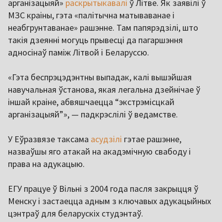
арганізацыяй»
раскрытыкавалі
ў Літве. Як заявілі ў
МЗС краіны, гэта «палітычна матываванае і
неабгрунтаванае» рашэнне. Там папярэдзілі, што
такія дзеянні могуць прывесці да пагаршэння
адносінаў паміж Літвой і Беларуссю.
«Гэта беспрэцэдэнтны выпадак, калі вышэйшая
навучальная ўстанова, якая легальна дзейнічае ў
іншай краіне, абвяшчаецца “экстрэмісцкай
арганізацыяй”», — падкрэслілі ў ведамстве.
У Еўразвязе таксама
асудзілі
гэтае рашэнне,
назваўшы яго атакай на акадэмічную свабоду і
права на адукацыю.
ЕГУ працуе ў Вільні з 2004 года пасля закрыцця ў
Менску і застаецца адным з ключавых адукацыйных
цэнтраў для беларускіх студэнтаў.