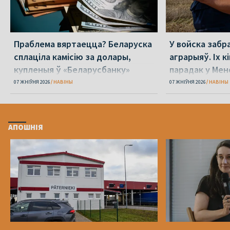
Праблема вяртаецца? Беларуска
У войска забр
сплаціла камісію за долары,
аграрыяў. Іх к
купленыя ў «Беларусбанку»
парадак у Мен
07 ЖНІЎНЯ 2026
НАВІНЫ
07 ЖНІЎНЯ 2026
НАВІНЫ
АПОШНІЯ