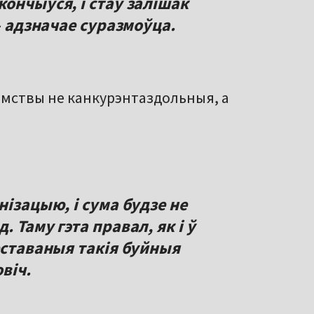
ончыўся, і стаў залішак
– адзначае суразмоўца.
мствы не канкурэнтаздольныя, а
нізацыю, і сума будзе не
 Таму гэта правал, як і ў
еставаныя такія буйныя
віч.