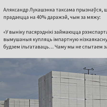
Аляксандр Лукашэнка таксама прызнаўся, ш
прадаецца на 40% даражэй, чым за мяжу:
«У выніку пасярэднікі займаюцца рээкспар
вымушаныя купляць імпартную нізкаякасную
будзем ільгатаваць… Чаму мы не спытаем за