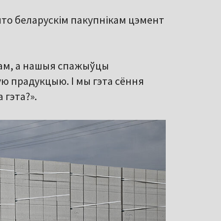
то беларускім пакупнікам цэмент
там, а нашыя спажыўцы
 прадукцыю. І мы гэта сёння
 гэта?».