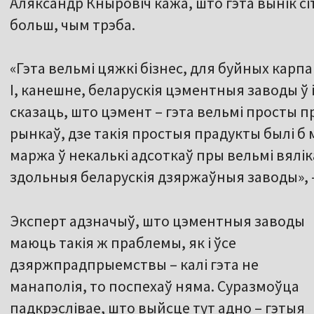
Аляксандр Кныровіч кажа, што гэта вынік сі
больш, чым трэба.
«Гэта вельмі цяжкі бізнес, для буйных карп
І, канешне, беларускія цэментныя заводы ў 
сказаць, што цэмент – гэта вельмі просты пра
рынкаў, дзе такія простыя прадукты былі 
маржа ў некалькі адсоткаў пры вельмі вялік
здольныя беларускія дзяржаўныя заводы», 
Эксперт адзначыў, што цэментныя заводы
маюць такія ж праблемы, як і ўсе
дзяржпрадпрыемствы – калі гэта не
манаполія, то поспехаў няма. Суразмоўца
падкрэслівае, што выйсце тут адно – гэтыя