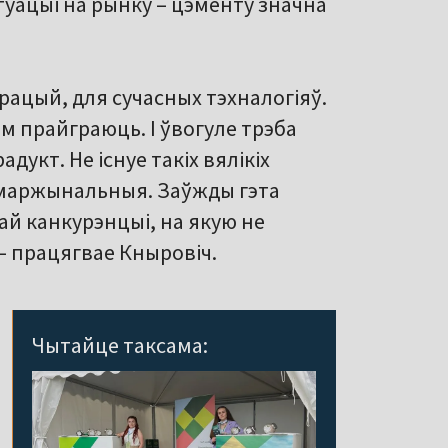
туацыі на рынку – цэменту значна
арацый, для сучасных тэхналогіяў.
ім прайграюць. І ўвогуле трэба
дукт. Не існуе такіх вялікіх
б маржынальныя. Заўжды гэта
ай канкурэнцыі, на якую не
– працягвае Кныровіч.
Чытайце таксама: