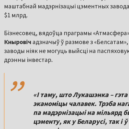
маштабнай мадэрнізацыі цэментных заводаў
$1 млрд.
Бізнесовец, вядоўца праграмы «Атмасфера»
Кныровіч
адзначыў ў размове з «Белсатам»
заводы ніяк не могуць выйсці на паспяхову
,,
дрэнны інвестар.
«І таму, што Лукашэнка – гэта
эканоміцы чалавек. Трэба наг
па мадэрнізацыі на мільярд б
цэменту, як у Беларусі, так і ў