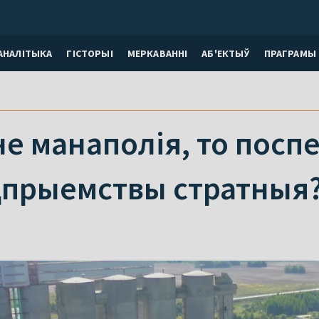
АНАЛІТЫКА
ГІСТОРЫІ
МЕРКАВАННI
АБ'ЕКТЫЎ
ПРАГРАМЫ
 не манаполія, то посп
прыемствы стратныя