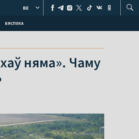
BE
БЯСПЕКА
ехаў няма». Чаму
?