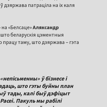
 дзяржава патраціла на іх каля
 на «Белсаце»
Аляксандр
, што беларускія цэментныя
ю працу таму, што дзяржава – гэта
 «непісьменны» ў бізнесе і
адаць, што гэты буйны план
ыў тады, калі быў дэфіцыт
 Расеі. Пакуль мы рабілі