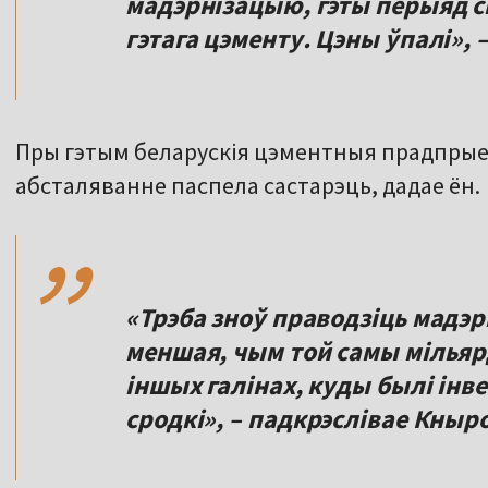
мадэрнізацыю, гэты перыяд ск
гэтага цэменту. Цэны ўпалі», 
Пры гэтым беларускія цэментныя прадпрые
,,
абсталяванне паспела састарэць, дадае ён.
«Трэба зноў праводзіць мадэр
меншая, чым той самы мільярд.
іншых галінах, куды былі інв
сродкі», – падкрэслівае Кныро