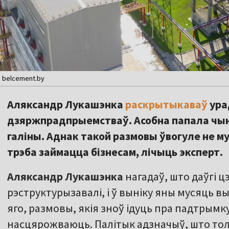
: belcement.by
Аляксандр Лукашэнка
раскрытыкаваў
ура
дзяржпрадпрыемстваў. Асобна папала чын
галіны. Аднак такой размовы ўвогуле не му
трэба займацца бізнесам, лічыць эксперт.
Аляксандр Лукашэнка
нагадаў, што даўгі 
рэструктурызавалі, і ў выніку яны мусяць вы
яго, размовы, якія зноў ідуць пра падтрым
насцярожваюць. Палітык адзначыў, што толь