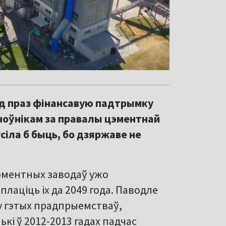
д праз фінансавую падтрымку
оўнікам за правалы цэментнай
сіла б быць, бо дзяржаве не
цэментных заводаў ужо
плаціць іх да 2049 года. Паводле
ку гэтых прадпрыемстваў,
кі ў 2012-2013 гадах падчас