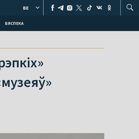
BE
БЯСПЕКА
рэпкіх»
«музеяў»