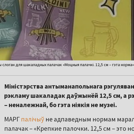
 слоган для шакаладных палачак «Моцныя палачкі. 12,5 см – гэта норм
Міністэрства антыманапольнага рэгуляван
рэкламу шакаладак даўжынёй 12,5 см, а р
– неналежнай, бо гэта ніякія не музеі.
МАРГ
палічыў
не адпаведным нормам марал
палачак – «Крепкие палочки. 12,5 см – это 