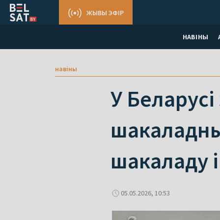
ЖЫВЫ ЭФІР
НАВІНЫ
навіны
У Беларусі
шакаладных
шакаладу і
05.05.2026, 10:53