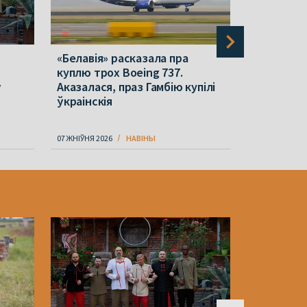
«Белавія» расказала пра
На «Белар
куплю трох Boeing 737.
загінуў пр
ў
Аказалася, праз Гамбію купілі
выпадак 
ўкраінскія
07 ЖНІЎНЯ 2026
НАВІНЫ
07 ЖНІЎНЯ 202