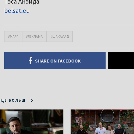
Тэса Анэйда
belsat.eu
#МАРГ
#РЭКЛАМА
#ШАКАЛАД
SHARE ON FACEBOOK
ІЦЕ БОЛЬШ