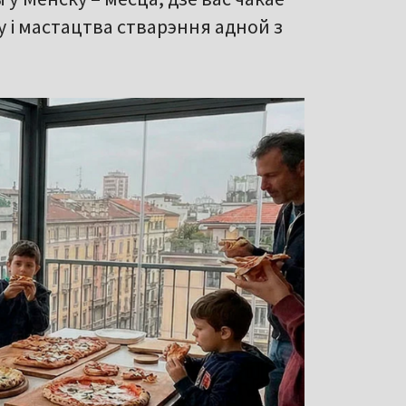
у і мастацтва стварэння адной з