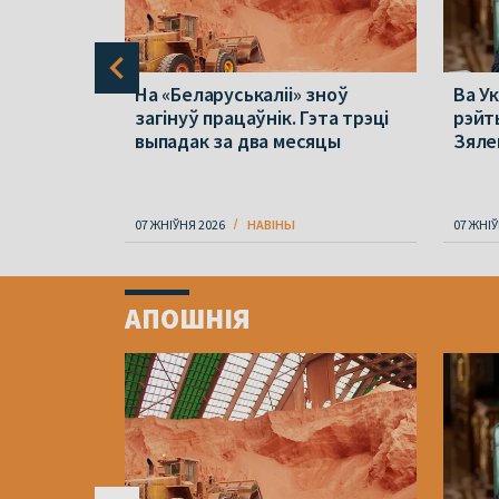
 пра
На «Беларуськаліі» зноў
Ва Ук
37.
загінуў працаўнік. Гэта трэці
рэйт
ію купілі
выпадак за два месяцы
Зяле
07 ЖНІЎНЯ 2026
НАВІНЫ
07 ЖНІЎ
Item
1
АПОШНІЯ
of
4