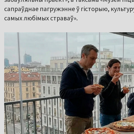
сапраўднае пагружэнне ў гісторыю, культур
самых любімых страваў».