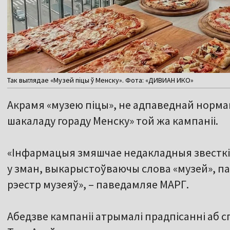
Так выглядае «Музей піцы ў Менску». Фота: «ДИВИАН ИКО»
Акрамя «музею піцы», не адпаведнай норма
шакаладу гораду Менску» той жа кампаніі.
«Інфармацыя змяшчае недакладныя звесткі п
у зман, выкарыстоўваючы слова «музей», па
рэестр музеяў», – паведамляе МАРГ.
Абедзве кампаніі атрымалі прадпісанні аб