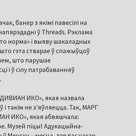
ак, банер з якімі павесілі на
напярэдадні ў Threads. Рэклама
это норма» і выяву шакаладных
 што гэта стварае ў спажыўцоў
нем, што парушае
і і ў сілу патрабаванняў
.
 «ДИВИАН ИКО», якая назвала
 і такім не з’яўляецца. Так, МАРГ
АН ИКО», якая абвяшчала:
е. Музей піцы! Адукацыйна-
 ў Менску – месца, дзе вас чакае