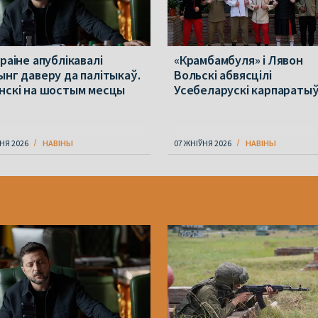
раіне апублікавалі
«Крамбамбуля» і Лявон
ынг даверу да палітыкаў.
Вольскі абвясцілі
нскі на шостым месцы
Усебеларускі карпараты
НЯ 2026
НАВІНЫ
07 ЖНІЎНЯ 2026
НАВІНЫ