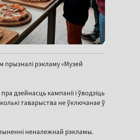
м прызналі рэкламу «Музей
ра дзейнасць кампаніі і ўводзіць
колькі таварыства не ўключанае ў
 спыненні неналежнай рэкламы.