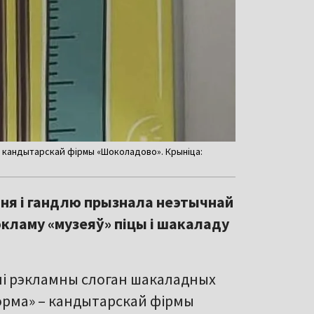
а» кандытарскай фірмы «Шоколадово». Крыніца:
ня і гандлю прызнала неэтычнай
экламу «музеяў» піцы і шакаладу
і рэкламны слоган шакаладных
норма» – кандытарскай фірмы