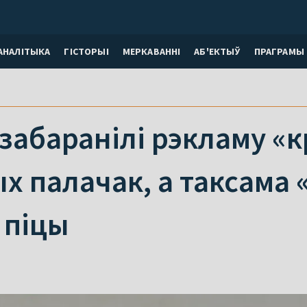
АНАЛІТЫКА
ГІСТОРЫІ
МЕРКАВАННI
АБ'ЕКТЫЎ
ПРАГРАМЫ
 забаранілі рэкламу «к
 палачак, а таксама 
 піцы