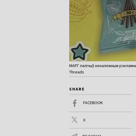
МАРГ палічыў неналежным рэкламны
Threads
SHARE
FACEBOOK
X