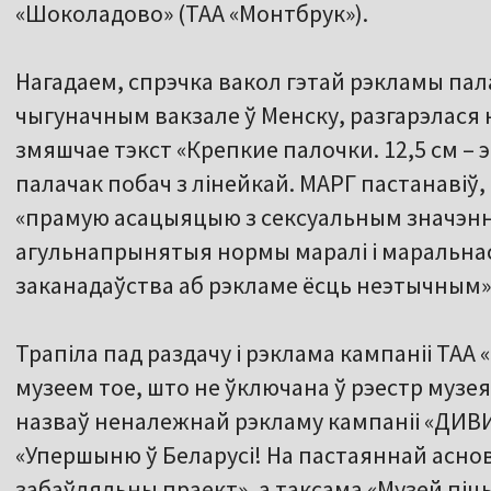
«Шоколадово» (ТАА «Монтбрук»).
Нагадаем, спрэчка вакол гэтай рэкламы палач
чыгуначным вакзале ў Менску, разгарэлася 
змяшчае тэкст «Крепкие палочки. 12,5 см – 
палачак побач з лінейкай. МАРГ пастанавіў,
«прамую асацыяцыю з сексуальным значэн
агульнапрынятыя нормы маралі і маральнасц
заканадаўства аб рэкламе ёсць неэтычным»
Трапіла пад раздачу і рэклама кампаніі ТАА
музеем тое, што не ўключана ў рэестр музеяў
назваў неналежнай рэкламу кампаніі «ДИВИ
«Упершыню ў Беларусі! На пастаяннай аснов
забаўляльны праект», а таксама «Музей піцы