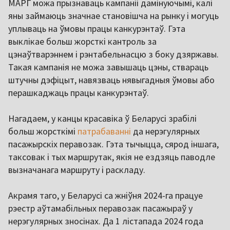
МАРГ можа прызнаваць кампаніі дамінуючымі, калі
яны займаюць значнае становішча на рынку і могуць
уплываць на ўмовы працы канкурэнтаў. Гэта
выклікае больш жорсткі кантроль за
цэнаўтварэннем і рэнтабельнасцю з боку дзяржавы.
Такая кампанія не можа завышаць цэны, ствараць
штучны дэфіцыт, навязваць нявыгадныя ўмовы або
перашкаджаць працы канкурэнтаў.
Нагадаем, у канцы красавіка ў Беларусі зрабілі
больш жорсткімі
патрабаванні
да нерэгулярных
пасажырскіх перавозак. Гэта тычыцца, сярод іншага,
таксовак і тых маршрутак, якія не ездзяць паводле
вызначанага маршруту і раскладу.
Акрамя таго, у Беларусі са жніўня 2024-га працуе
рэестр аўтамабільных перавозак пасажыраў у
нерэгулярных зносінах. Да 1 лістапада 2024 года