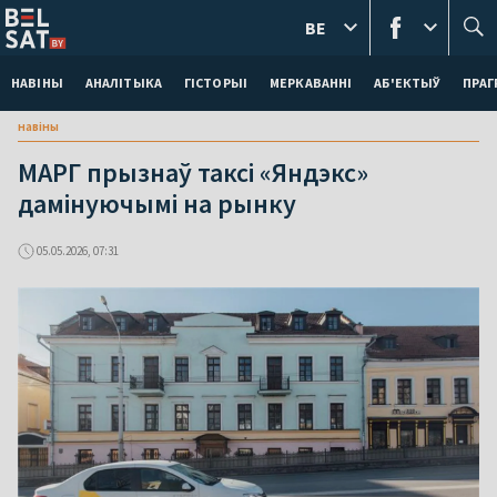
BE
НАВІНЫ
АНАЛІТЫКА
ГІСТОРЫІ
МЕРКАВАННI
АБ'ЕКТЫЎ
ПРАГ
навіны
МАРГ прызнаў таксі «Яндэкс»
дамінуючымі на рынку
05.05.2026, 07:31