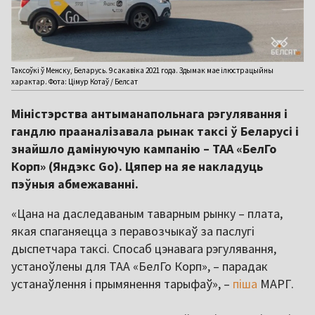
Таксоўкі ў Менску, Беларусь. 9 сакавіка 2021 года. Здымак мае ілюстрацыйны
характар. Фота: Цімур Котаў / Белсат
Міністэрства антыманапольнага рэгулявання і
гандлю прааналізавала рынак таксі ў Беларусі і
знайшло дамінуючую кампанію – ТАА «БелГо
Корп» (Яндэкс Go). Цяпер на яе накладуць
пэўныя абмежаванні.
«Цана на даследаваным таварным рынку – плата,
якая спаганяецца з перавозчыкаў за паслугі
дыспетчара таксі. Спосаб цэнавага рэгулявання,
устаноўлены для ТАА «БелГо Корп», – парадак
устанаўлення і прымянення тарыфаў», –
піша
МАРГ.