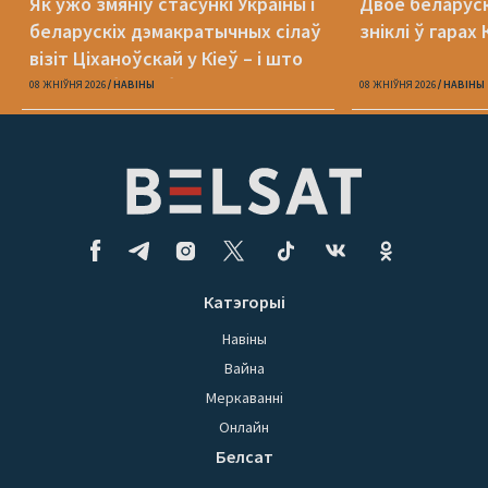
Як ужо змяніў стасункі Украіны і
Двое беларуск
беларускіх дэмакратычных сілаў
зніклі ў гара
візіт Ціханоўскай у Кіеў – і што
яшчэ трэба зрабіць
08 ЖНІЎНЯ 2026
НАВІНЫ
08 ЖНІЎНЯ 2026
НАВІНЫ
Катэгорыі
Навіны
Вайна
Меркаванні
Онлайн
Белсат