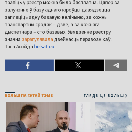
трапіць у рэестр можна было бясплатна. Цяпер за
залучэнне ў базу аднаго кіроўцы давядзецца
заплаціць адну базавую велічыню, за кожны
транспартны сродак – дзве, а за кожнага
дыспетчара – сто базавых. Увядзенне рэестру
значна
зарэгулявала
дзейнасць перавознікаў.
Тэса Анэйда
belsat.eu
БОЛЬШ ПА ГЭТАЙ ТЭМЕ
ГЛЯДЗІЦЕ БОЛЬШ