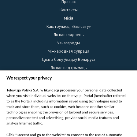
Пра нас
Кантакты
Місія
Каштоўнасці «Белсату»
Як нас глядзець
Узнагароды
Міжнародная супраца
Ціск з боку ўладаў Беларусі
Як нас падтрымаць
Правілы выкарыстання матэрыялаў
We respect your privacy
Інфармацыя аб адпраўніку
Telewizja Polska S.A. w likwidacji processes your personal data collected
Бяспека
when you visit individual websites on the tvp.pl Portal (hereinafter referred
Youtube
to as the Portal), including information saved using technologies used to
track and store them, such as cookies, web beacons or other similar
Белсат news
technologies enabling the provision of tailored and secure services,
personalize content and advertising, provide social media features and
Белсат Shorts
analyze Internet traffic.
Белсат Life
Click "I accept and go to the website" to consent to the use of automatic
Жэстачайшы мульт