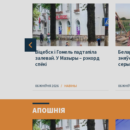
амежнай
Віцебск і Гомель падтапіла
Бела
кчылі
залевай. У Мазыры – рэкорд
зняў
я
спёкі
серы
06 ЖНІЎНЯ 2026
НАВІНЫ
06 ЖНІЎ
Item
1
АПОШНІЯ
of
4