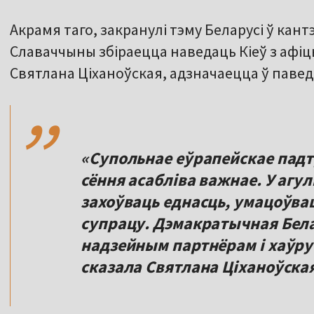
Акрамя таго, закранулі тэму Беларусі ў кант
Славаччыны збіраецца наведаць Кіеў з афіцы
,,
Святлана Ціханоўская, адзначаецца ў павед
«Супольнае еўрапейскае падт
сёння асабліва важнае. У агул
захоўваць еднасць, умацоўва
супрацу. Дэмакратычная Бела
надзейным партнёрам і хаўрус
сказала Святлана Ціханоўска