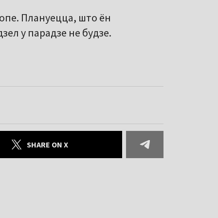
ропе. Плануецца, што ён
зел у парадзе не будзе.
SHARE ON X