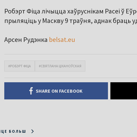
Робэрт Фіца лічыцца хаўруснікам Расеі ў Еў
прыляціць у Маскву 9 траўня, аднак браць уд
Арсен Рудэнка
belsat.eu
#РОБЭРТ ФІЦА
#СВЯТЛАНА ЦІХАНОЎСКАЯ
SHARE ON FACEBOOK
ІЦЕ БОЛЬШ