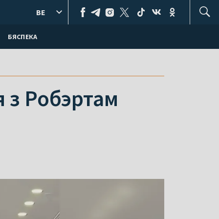
BE
БЯСПЕКА
я з Робэртам