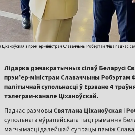
а Ціханоўская з прэм’ер-міністрам Славаччыны Робэртам Фіца падчас сам
Лідарка дэмакратычных сілаў Беларусі С
прэм’ер-міністрам Славаччыны Робэртам Ф
палітычнай супольнасці ў Ерэване 4 траўн
тэлеграм-канале Ціханоўскай.
Падчас размовы
Святлана Ціханоўская
і
Ро
супольнага еўрапейскага падтрымання Белар
магчымасці далейшай супрацы паміж Славач