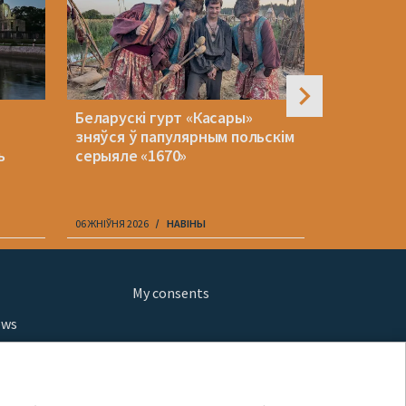
Беларускі гурт «Касары»
Кіраўнік 
зняўся ў папулярным польскім
Беларусь.
ь
серыяле «1670»
06 ЖНІЎНЯ 2026
НАВІНЫ
06 ЖНІЎНЯ 202
My consents
ews
orts
fe
шы мульт