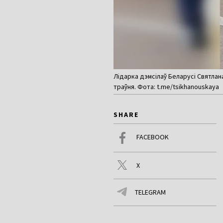
Лідарка дэмсілаў Беларусі Святлан
траўня. Фота: t.me/tsikhanouskaya
SHARE
FACEBOOK
X
TELEGRAM