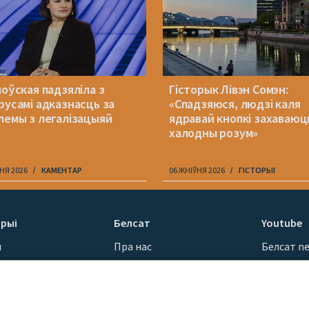
ноўская падзяліла з
Гісторык Лівэн Сомэн:
русамі адказнасць за
«Спадзяюся, людзі каля
лемы з легалізацыяй
ядравай кнопкі захаваюц
халодны розум»
НЯ 2026
КАМЕНТАР
06 ЖНІЎНЯ 2026
ГІСТОРЫІ
рыі
Белсат
Youtube
ы
Пра нас
Белсат n
Кантакты
Белсат Sh
ванні
Місія
Белсат Li
н
Каштоўнасці «Белсату»
Жэстачай