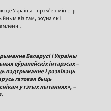
эксце Украіны – прэм'ер-міністр
йным візітам, роўна як і
амленні.
рыманне Беларусі і Украіны
ьных еўрапейскіх інтарэсах –
ць падтрыманне і развіваць
русь гатовая быць
нікам у гэтых пытаннях», –
я.