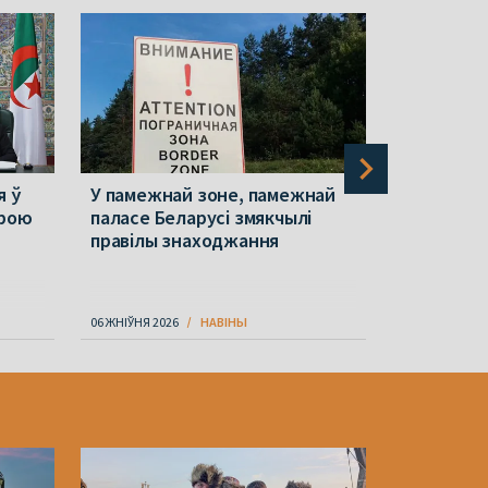
я ў
У памежнай зоне, памежнай
Віцебск і
брою
паласе Беларусі змякчылі
залевай. 
правілы знаходжання
спёкі
06 ЖНІЎНЯ 2026
НАВІНЫ
06 ЖНІЎНЯ 202