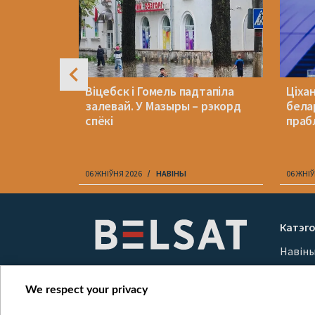
родзінаў
Віцебск і Гомель падтапіла
Ціха
на. Яму
залевай. У Мазыры – рэкорд
бела
 год
спёкі
праб
06 ЖНІЎНЯ 2026
НАВІНЫ
06 ЖНІЎ
Item
1
Катэго
of
Навін
10
Вайна
Мерка
We respect your privacy
Онлай