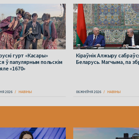
рускі гурт «Касары»
Кіраўнік Алжыру сабраўс
ся ў папулярным польскім
Беларусь. Магчыма, па з
яле «1670»
НЯ 2026
НАВІНЫ
06 ЖНІЎНЯ 2026
НАВІНЫ