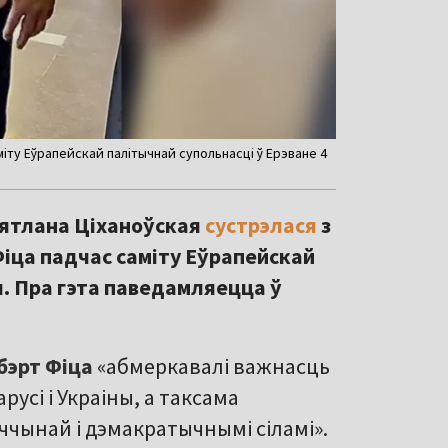
іту Еўрапейскай палітычнай супольнасці ў Ерэване 4
вятлана Ціханоўская
сустрэлася
з
іца падчас саміту Еўрапейскай
я. Пра гэта паведамляецца ў
бэрт Фіца
«абмеркавалі важнасць
усі і Украіны, а таксама
чынай і дэмакратычнымі сіламі».