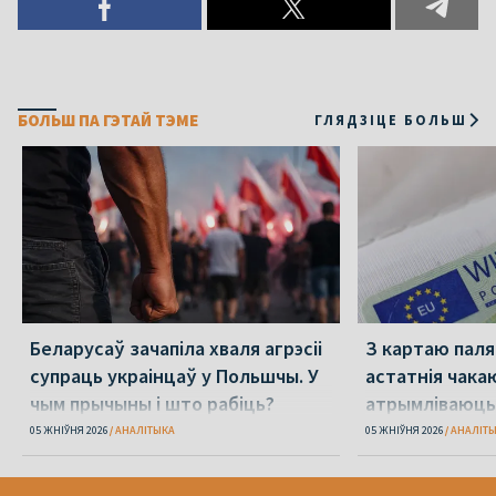
БОЛЬШ ПА ГЭТАЙ ТЭМЕ
ГЛЯДЗІЦЕ БОЛЬШ
Беларусаў зачапіла хваля агрэсіі
З картаю паляк
супраць украінцаў у Польшчы. У
астатнія чака
чым прычыны і што рабіць?
атрымліваюць 
05 ЖНІЎНЯ 2026
АНАЛІТЫКА
05 ЖНІЎНЯ 2026
АНАЛІТ