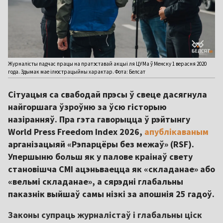
Журналісты падчас працы на пратэставай акцыі ля ЦУМа ў Менску 1 верасня 2020
года. Здымак мае ілюстрацыйны характар. Фота: Белсат
Сітуацыя са свабодай прэсы ў свеце дасягнула
найгоршага ўзроўню за ўсю гісторыю
назіранняў. Пра гэта гаворыцца ў рэйтынгу
World Press Freedom Index 2026,
апублікаваным
арганізацыяй «Рэпарцёры без межаў» (RSF).
Упершыню больш як у палове краінаў свету
становішча СМІ ацэньваецца як «складанае» або
«вельмі складанае», а сярэдні глабальны
паказнік выйшаў самы нізкі за апошнія 25 гадоў.
Законы супраць журналістаў і глабальны ціск