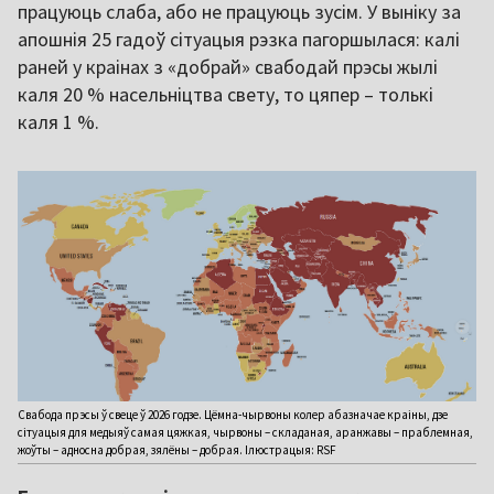
працуюць слаба, або не працуюць зусім. У выніку за
апошнія 25 гадоў сітуацыя рэзка пагоршылася: калі
раней у краінах з «добрай» свабодай прэсы жылі
каля 20 % насельніцтва свету, то цяпер – толькі
каля 1 %.
Свабода прэсы ў свеце ў 2026 годзе. Цёмна-чырвоны колер абазначае краіны, дзе
сітуацыя для медыяў самая цяжкая, чырвоны – складаная, аранжавы – праблемная,
жоўты – адносна добрая, зялёны – добрая. Ілюстрацыя: RSF