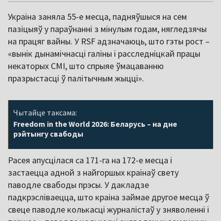
Украіна заняла 55-е месца, падняўшыся на сем
пазіцыяў у параўнанні з мінулым годам, нягледзячы
на працяг вайны. У RSF адзначаюць, што гэты рост –
«вынік дынамічнасці галіны і расследніцкай працы
некаторых СМІ, што спрыяе ўмацаванню
празрыстасці ў палітычным жыцці».
Чытайце таксама:
Freedom in the World 2026: Беларусь – на дне
рэйтынгу свабоды
Расея апусцілася са 171-га на 172-е месца і
застаецца адной з найгоршых краінаў свету
паводле свабоды прэсы. У дакладзе
падкрэсліваецца, што краіна займае другое месца ў
свеце паводле колькасці журналістаў у зняволенні і