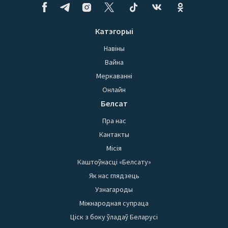
Катэгорыі
Навіны
Вайна
Меркаванні
Онлайн
Белсат
Пра нас
Кантакты
Місія
Каштоўнасці «Белсату»
Як нас глядзець
Узнагароды
Міжнародная супраца
Ціск з боку ўладаў Беларусі