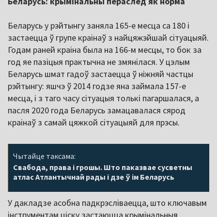
Беларусь: крымінальны пераслед як норма
Беларусь у рэйтынгу заняла 165-е месца са 180 і
застаецца ў групе краінаў з найцяжэйшай сітуацыяй.
Годам раней краіна была на 166-м месцы, то бок за
год яе пазіцыя практычна не змянілася. У цэлым
Беларусь шмат гадоў застаецца ў ніжняй частцы
рэйтынгу: яшчэ ў 2014 годзе яна займала 157-е
месца, і з таго часу сітуацыя толькі пагаршалася, а
пасля 2020 года Беларусь замацавалася сярод
краінаў з самай цяжкой сітуацыяй для прэсы.
Чытайце таксама:
Свабода, права і грошы. Што паказвае сусветны
атлас Атлантычнай рады і дзе ў ім Беларусь
У дакладзе асобна падкрэсліваецца, што ключавым
інструментам ціску застаюцца крымінальныя