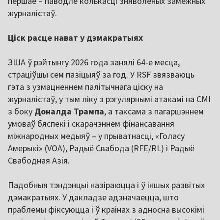
першае – паводле колькасці зняволеных замежных
журналістаў.
Ціск расце нават у дэмакратыях
ЗША ў рэйтынгу 2026 года занялі 64-е месца,
страціўшы сем пазіцыяў за год. У RSF звязваюць
гэта з узмацненнем палітычнага ціску на
журналістаў, у тым ліку з рэгулярнымі атакамі на СМІ
з боку
Доналда Трампа
, а таксама з пагаршэннем
умоваў бяспекі і скарачэннем фінансавання
міжнародных медыяў – у прыватнасці, «Голасу
Амерыкі» (VOA), Радыё Свабода (RFE/RL) і Радыё
Свабодная Азія.
Падобныя тэндэнцыі назіраюцца і ў іншых развітых
дэмакратыях. У дакладзе адзначаецца, што
праблемы фіксуюцца і ў краінах з адносна высокімі