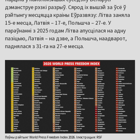
дэманструе рэзкі разрыў. Сярод іх вышэй за ўсё ў
рэйтынгу месцяцца краіны Еўразвязу: Літва заняла
15-е месца, Латвія – 17-е, Польшча – 27-е. У
параўнанні з 2025 годам Літва апусцілася на адну
пазіцыю, Латвія – на дзве, а Польшча, наадварот,
паднялася з 31-га на 27-е месца.
Поўны рэйтынг World Press Freedom Index 2026. Ілюстрацыя: RSF