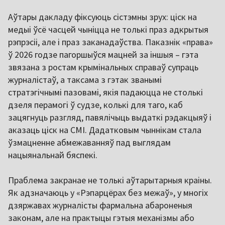
Аўтары дакладу фіксуюць сістэмны зрух: ціск на
медыі ўсё часцей чыніцца не толькі праз адкрытыя
рэпрэсіі, але і праз заканадаўства. Паказнік «права»
ў 2026 годзе пагоршыўся мацней за іншыя – гэта
звязана з ростам крымінальных справаў супраць
журналістаў, а таксама з гэтак званымі
стратэгічнымі пазовамі, якія падаюцца не столькі
дзеля перамогі ў судзе, колькі для таго, каб
зацягнуць разгляд, павялічыць выдаткі рэдакцыяў і
аказаць ціск на СМІ. Дадатковым чыннікам стала
ўзмацненне абмежаванняў пад выглядам
нацыянальнай бяспекі.
Праблема закранае не толькі аўтарытарныя краіны.
Як адзначаюць у «Рэпарцёрах без межаў», у многіх
дзяржавах журналісты фармальна абароненыя
законам, але на практыцы гэтыя механізмы або