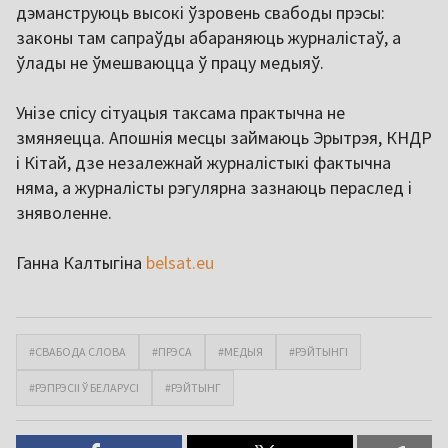
дэманструюць высокі ўзровень свабоды прэсы:
законы там сапраўды абараняюць журналістаў, а
ўлады не ўмешваюцца ў працу медыяў.
Унізе спісу сітуацыя таксама практычна не
змяняецца. Апошнія месцы займаюць Эрытрэя, КНДР
і Кітай, дзе незалежнай журналістыкі фактычна
няма, а журналісты рэгулярна зазнаюць пераслед і
зняволенне.
Ганна Калтыгіна
belsat.eu
#СВАБОДА СЛОВА
#ПРЭСА
#МЕДЫЯ
#РЭЙТЫНГІ
#РЭПРЭСІІ Ў БЕЛАРУСІ
#РЭЙТЫНГ