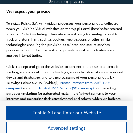
Як нас падтрымаць
Правілы выкарыстання матэрыялаў
We respect your privacy
Інфармацыя аб адпраўніку
Telewizja Polska S.A. w likwidacji processes your personal data collected
Бяспека
when you visit individual websites on the tvp.pl Portal (hereinafter referred
Youtube
to as the Portal), including information saved using technologies used to
track and store them, such as cookies, web beacons or other similar
Белсат news
technologies enabling the provision of tailored and secure services,
personalize content and advertising, provide social media features and
Белсат Shorts
analyze Internet traffic.
Белсат Life
Click "I accept and go to the website" to consent to the use of automatic
Жэстачайшы мульт
tracking and data collection technology, access to information on your end
Belsat English
device and its storage, and to the processing of your personal data by
Telewizja Polska S.A. w likwidacji,
Trusted Partners from IAB* (1201
Biełsat PL
company)
and other
Trusted TVP Partners (93 company)
, for marketing
Белсат Now
purposes (including for automated matching of advertisements to your
interests and measuring their effectiveness) and others, which we indicate
Белсат History
below.
Белсат Music
Enable All and Enter our Website
The purposes of processing your data by TVP S.A. w likwidacji are as
Белсат Doc
follows:
My consents
Store and/or access information on a device
Advanced settings
Use limited data to select advertising