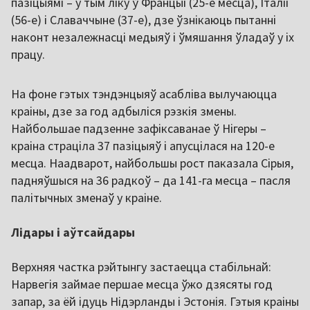
пазіцыямі – у тым ліку ў Францыі (25-е месца), Італіі
(56-е) і Славаччыне (37-е), дзе ўзнікаюць пытанні
наконт незалежнасці медыяў і ўмяшання ўладаў у іх
працу.
На фоне гэтых тэндэнцыяў асабліва вылучаюцца
краіны, дзе за год адбыліся рэзкія змены.
Найбольшае падзенне зафіксаванае ў Нігеры –
краіна страціла 37 пазіцыяў і апусцілася на 120-е
месца. Наадварот, найбольшы рост паказала Сірыя,
падняўшыся на 36 радкоў – да 141-га месца – пасля
палітычных зменаў у краіне.
Лідары і аўтсайдары
Верхняя частка рэйтынгу застаецца стабільнай:
Нарвегія займае першае месца ўжо дзясяты год
запар, за ёй ідуць Нідэрланды і Эстонія. Гэтыя краіны