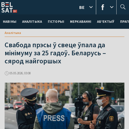
BE
НАВІНЫ
АНАЛІТЫКА
ГІСТОРЫІ
МЕРКАВАННI
АБ'ЕКТЫЎ
ПРАГ
Аналітыка
Свабода прэсы ў свеце ўпала да
мінімуму за 25 гадоў. Беларусь –
сярод найгоршых
05.05.2026, 03:08