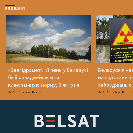
АПОШНІЯ
«Белгідрамет»: Ліпень у Беларусі
Беларускія на
быў халаднейшым за
на падставе ча
кліматычную норму, 6 жніўня
забруджаных 
будзе +40 °С
06 ЖНІЎНЯ 2026
НАВІНЫ
06 ЖНІЎНЯ 2026
НАВІНЫ