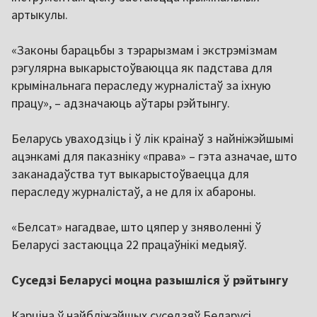
артыкулы.
«Законы барацьбы з тэрарызмам і экстрэмізмам
рэгулярна выкарыстоўваюцца як падстава для
крымінальнага пераследу журналістаў за іхную
працу», – адзначаюць аўтары рэйтынгу.
Беларусь уваходзіць і ў лік краінаў з найніжэйшымі
ацэнкамі для паказніку «права» – гэта азначае, што
заканадаўства тут выкарыстоўваецца для
пераследу журналістаў, а не для іх абароны.
«Белсат» нагадвае, што цяпер у зняволенні ў
Беларусі застаюцца 22 працаўнікі медыяў.
Суседзі Беларусі моцна разышліся ў рэйтынгу
Карціна ў найбліжэйшых суседзяў Беларусі