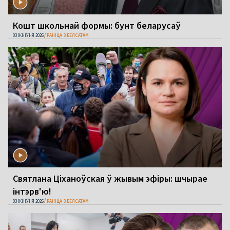
Кошт школьнай формы: бунт беларусаў
03 ЖНІЎНЯ 2026
РАНІЦА З БЕЛСАТАМ
Святлана Ціханоўская ў жывым эфіры: шчырае
інтэрв'ю!
03 ЖНІЎНЯ 2026
РАНІЦА З БЕЛСАТАМ