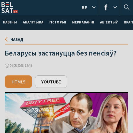
BE
НАВІНЫ
АНАЛІТЫКА
ГІСТОРЫІ
МЕРКАВАННI
АБ'ЕКТЫЎ
ПРАГ
НАЗАД
Беларусы застануцца без пенсіяў?
04.05.2026, 12:43
HTML5
YOUTUBE