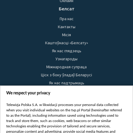
Онлайн
Белсат
Пра нас
Кантакты
Місія
Каштоўнасці «Белсату»
Як нас глядзець
Узнагароды
Міжнародная супраца
Ціск з боку ўладаў Беларусі
Як нас падтрымаць
Правілы выкарыстання матэрыялаў
We respect your privacy
Інфармацыя аб адпраўніку
Telewizja Polska S.A. w likwidacji processes your personal data collected
Бяспека
when you visit individual websites on the tvp.pl Portal (hereinafter referred
Youtube
to as the Portal), including information saved using technologies used to
track and store them, such as cookies, web beacons or other similar
Белсат news
technologies enabling the provision of tailored and secure services,
personalize content and advertising, provide social media features and
Белсат Shorts