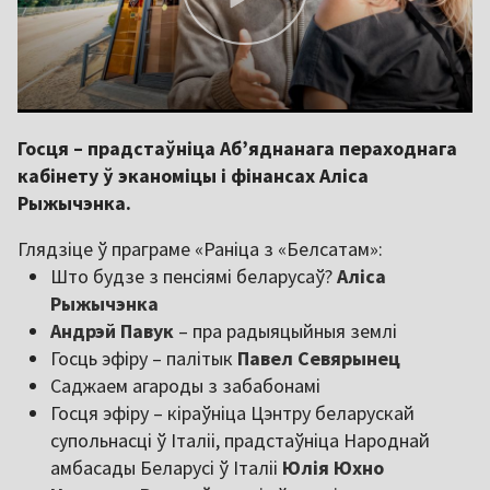
Госця – прадстаўніца Аб’яднанага пераходнага
кабінету ў эканоміцы і фінансах Аліса
Рыжычэнка.
Глядзіце ў праграме «Раніца з «Белсатам»:
Што будзе з пенсіямі беларусаў?
Аліса
Рыжычэнка
Андрэй Павук
– пра радыяцыйныя землі
Госць эфіру – палітык
Павел Севярынец
Саджаем агароды з забабонамі
Госця эфіру – кіраўніца Цэнтру беларускай
супольнасці ў Італіі, прадстаўніца Народнай
амбасады Беларусі ў Італіі
Юлія Юхно