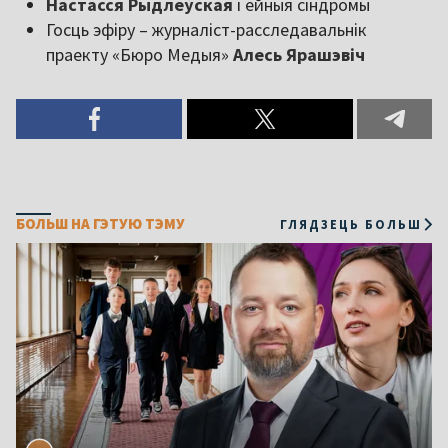
Настасся Рыдлеўская
і ейныя сіндромы
Госць эфіру – журналіст-расследавальнік
праекту «Бюро Медыя»
Алесь Ярашэвіч
БОЛЬШ НА ГЭТУЮ ТЭМУ
ГЛЯДЗЕЦЬ БОЛЬШ