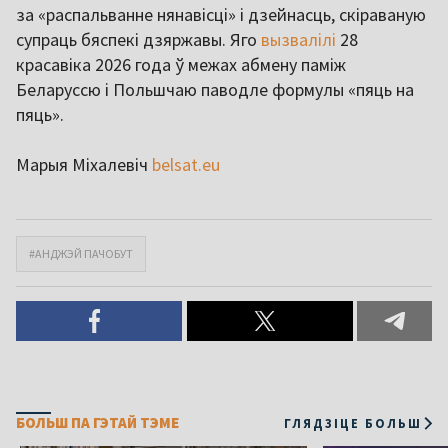
за «распальванне нянавісці» і дзейнасць, скіраваную
супраць бяспекі дзяржавы. Яго
вызвалілі
28
красавіка 2026 года ў межах абмену паміж
Беларуссю і Польшчаю паводле формулы «пяць на
пяць».
Марыя Міхалевіч
belsat.eu
#АНДЖЭЙ ПАЧОБУТ
БОЛЬШ ПА ГЭТАЙ ТЭМЕ
ГЛЯДЗІЦЕ БОЛЬШ