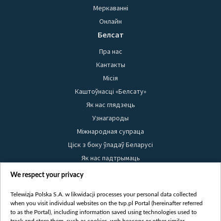
Меркаванні
Онлайн
Белсат
Пра нас
Кантакты
Місія
Каштоўнасці «Белсату»
Як нас глядзець
Узнагароды
Міжнародная супраца
Ціск з боку ўладаў Беларусі
Як нас падтрымаць
Правілы выкарыстання матэрыялаў
We respect your privacy
Інфармацыя аб адпраўніку
Telewizja Polska S.A. w likwidacji processes your personal data collected
Бяспека
when you visit individual websites on the tvp.pl Portal (hereinafter referred
Youtube
to as the Portal), including information saved using technologies used to