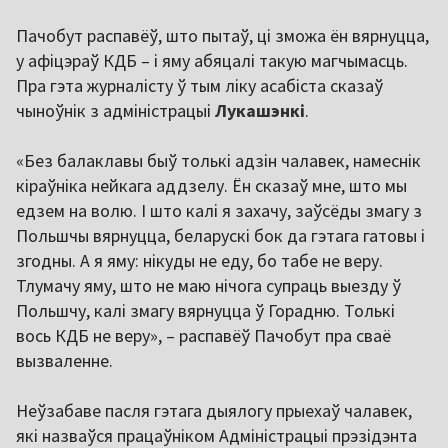
Пачобут распавёў, што пытаў, ці зможа ён вярнуцца,
у афіцэраў КДБ – і яму абяцалі такую магчымасць.
Пра гэта журналісту ў тым ліку асабіста сказаў
чыноўнік з адміністрацыі
Лукашэнкі
.
«Без балаклавы быў толькі адзін чалавек, намеснік
кіраўніка нейкага аддзелу. Ён сказаў мне, што мы
едзем на волю. І што калі я захачу, заўсёды змагу з
Польшчы вярнуцца, беларускі бок да гэтага гатовы і
згодны. А я яму: нікуды не еду, бо табе не веру.
Тлумачу яму, што не маю нічога супраць выезду ў
Польшчу, калі змагу вярнуцца ў Горадню. Толькі
вось КДБ не веру», – распавёў Пачобут пра сваё
вызваленне.
Неўзабаве пасля гэтага дыялогу прыехаў чалавек,
які назваўся працаўніком Адміністрацыі прэзідэнта