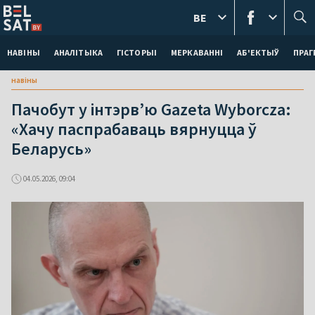
BE
НАВІНЫ
АНАЛІТЫКА
ГІСТОРЫІ
МЕРКАВАННI
АБ'ЕКТЫЎ
ПРАГ
навіны
Пачобут у інтэрв’ю Gazeta Wyborcza:
«Хачу паспрабаваць вярнуцца ў
Беларусь»
04.05.2026, 09:04