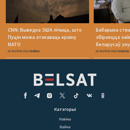
CNN: Выведка ЗША лічыць, што
Бабарыка ства
Пуцін можа атакаваць краіну
збіраецца зай
NATO
беларусаў уну
дыяспары
08 ЖНІЎНЯ 2026
ВАЙНА
08 ЖНІЎНЯ 2026
НАВІНЫ
Катэгорыі
Навіны
Вайна