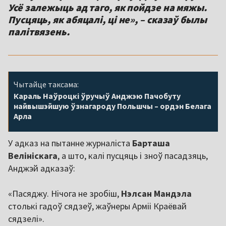
Усё залежыць ад таго, як пойдзе на мяжы.
Пусцяць, як абяцалі, ці не», – сказаў былы
палітвязень.
Чытайце таксама:
Караль Наўроцкі ўручыў Анджэю Пачобуту
найвышэйшую ўзнагароду Польшчы – ордэн Белага
Арла
У адказ на пытанне журналіста
Барташа
Велініскага
, а што, калі пусцяць і зноў пасадзяць,
Анджэй адказаў:
«Пасяджу. Нічога не зробіш,
Нэлсан Мандэла
столькі гадоў сядзеў, жаўнеры Арміі Краёвай
сядзелі».