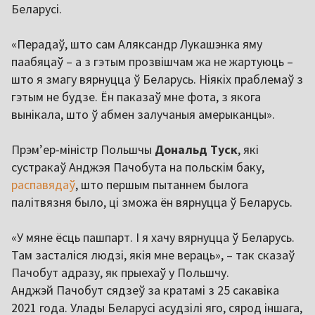
Беларусі.
«Перадаў, што сам Аляксандр Лукашэнка яму
паабяцаў – а з гэтым прозвішчам жа не жартуюць –
што я змагу вярнуцца ў Беларусь. Ніякіх праблемаў з
гэтым не будзе. Ён паказаў мне фота, з якога
вынікала, што ў абмен залучаныя амерыканцы».
Прэм’ер-міністр Польшчы
Дональд Туск
, які
сустракаў Анджэя Пачобута на польскім баку,
распавядаў
, што першым пытаннем былога
палітвязня было, ці зможа ён вярнуцца ў Беларусь.
«У мяне ёсць пашпарт. І я хачу вярнуцца ў Беларусь.
Там засталіся людзі, якія мне вераць», – так сказаў
Пачобут адразу, як прыехаў у Польшчу.
Анджэй Пачобут сядзеў за кратамі з 25 сакавіка
2021 года. Улады Беларусі асудзілі яго, сярод іншага,