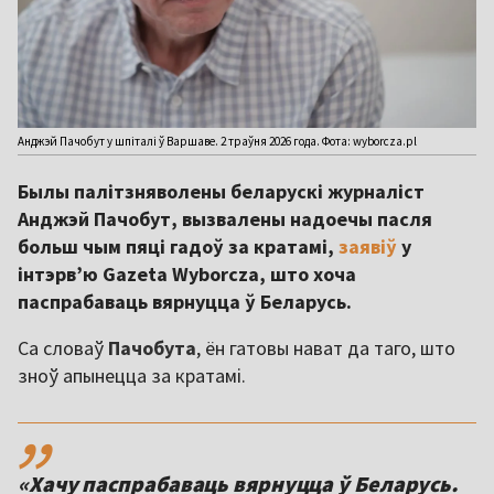
Анджэй Пачобут у шпіталі ў Варшаве. 2 траўня 2026 года. Фота: wyborcza.pl
Былы палітзняволены беларускі журналіст
Анджэй Пачобут, вызвалены надоечы пасля
больш чым пяці гадоў за кратамі,
заявіў
у
інтэрв’ю Gazeta Wyborcza, што хоча
паспрабаваць вярнуцца ў Беларусь.
Са словаў
Пачобута
, ён гатовы нават да таго, што
зноў апынецца за кратамі.
,,
«Хачу паспрабаваць вярнуцца ў Беларусь.