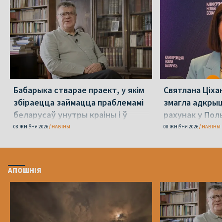
Бабарыка стварае праект, у якім
Святлана Ціха
збіраецца займацца праблемамі
змагла адкрыц
беларусаў унутры краіны і ў
рахунак у По
дыяспары
08 ЖНІЎНЯ 2026
НАВІНЫ
08 ЖНІЎНЯ 2026
НАВІНЫ
АПОШНІЯ