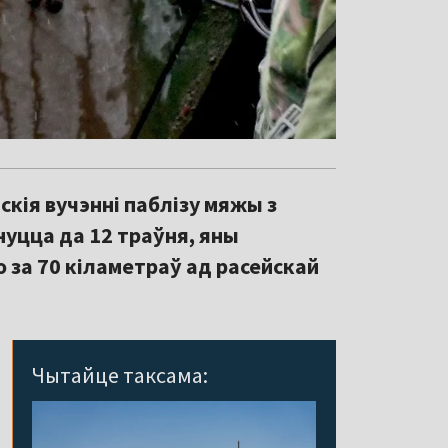
кія вучэнні паблізу мяжы з
нуцца да 12 траўня, яны
о за 70 кіламетраў ад расейскай
Чытайце таксама: