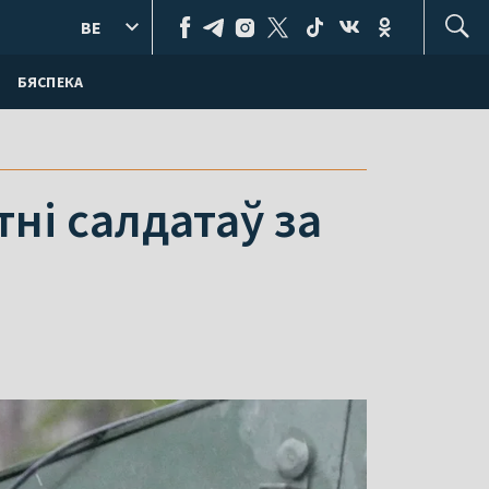
BE
БЯСПЕКА
тні салдатаў за