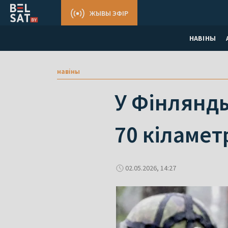
ЖЫВЫ ЭФІР
НАВІНЫ
навіны
У Фінлянды
70 кіламет
02.05.2026, 14:27