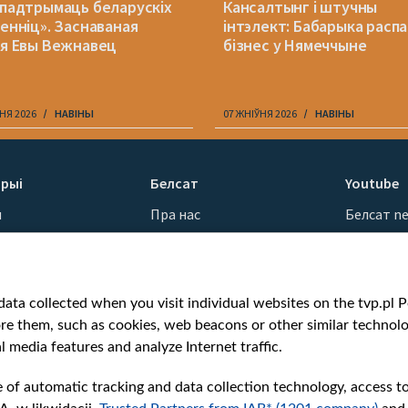
 падтрымаць беларускіх
Кансалтынг і штучны
менніц». Заснаваная
інтэлект: Бабарыка расп
ія Евы Вежнавец
бізнес у Нямеччыне
НЯ 2026
НАВІНЫ
07 ЖНІЎНЯ 2026
НАВІНЫ
рыі
Белсат
Youtube
ы
Пра нас
Белсат n
Кантакты
Белсат Sh
ванні
Місія
Белсат Li
н
Каштоўнасці «Белсату»
Жэстачай
ata collected when you visit individual websites on the tvp.pl Por
Як нас глядзець
Belsat En
re them, such as cookies, web beacons or other similar technolog
Узнагароды
Biełsat PL
l media features and analyze Internet traffic.
Міжнародная супраца
Белсат N
Ціск з боку ўладаў
Белсат Hi
e of automatic tracking and data collection technology, access t
Беларусі
Белсат Mu