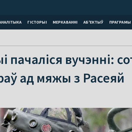
АНАЛІТЫКА
ГІСТОРЫІ
МЕРКАВАННI
АБ'ЕКТЫЎ
ПРАГРАМЫ
і пачаліся вучэнні: со
раў ад мяжы з Расеяй