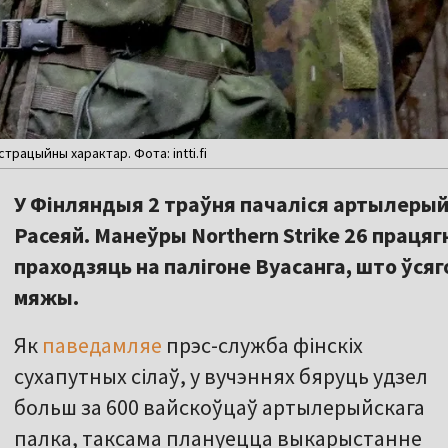
трацыйны характар. Фота: intti.fi
У Фінляндыя 2 траўня пачаліся артылерыйс
Расеяй. Манеўры Northern Strike 26 працяг
праходзяць на палігоне Вуасанга, што ўсяг
мяжы.
Як
паведамляе
прэс-служба фінскіх
сухапутных сілаў, у вучэннях бяруць удзел
больш за 600 вайскоўцаў артылерыйскага
палка, таксама плануецца выкарыстанне