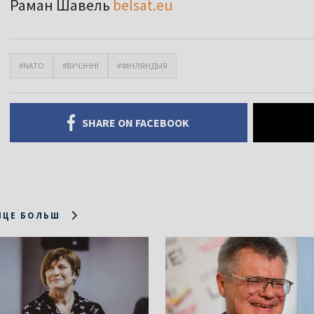
Раман Шавель
belsat.eu
#NATO
#ВУЧЭННІ
#ФІНЛЯНДЫЯ
SHARE ON FACEBOOK
ІЦЕ БОЛЬШ