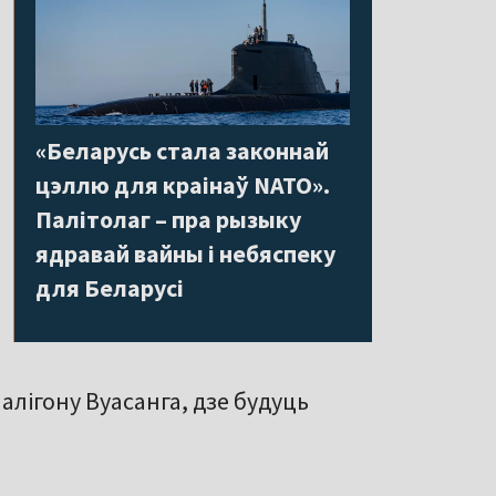
«Беларусь стала законнай
цэллю для краінаў NATO».
Палітолаг – пра рызыку
ядравай вайны і небяспеку
для Беларусі
алігону Вуасанга, дзе будуць