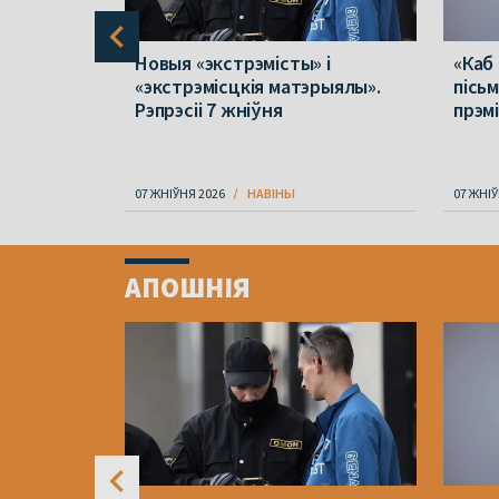
 ў
Новыя «экстрэмісты» і
«Каб
лік
«экстрэмісцкія матэрыялы».
пісь
у
Рэпрэсіі 7 жніўня
прэм
не
07 ЖНІЎНЯ 2026
НАВІНЫ
07 ЖНІЎ
Item
1
АПОШНІЯ
of
4