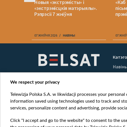
эйв у
Новыя «экстрэмісты» і
«Каб
 ўсё ж
«экстрэмісцкія матэрыялы».
пісь
ншым
Рэпрэсіі 7 жніўня
прэм
07 ЖНІЎНЯ 2026
НАВІНЫ
07 ЖНІЎ
Item
1
Катэго
of
Навін
10
Вайна
Мерка
We respect your privacy
Онлай
Telewizja Polska S.A. w likwidacji processes your personal d
information saved using technologies used to track and sto
services, personalize content and advertising, provide socia
Click "I accept and go to the website" to consent to the us