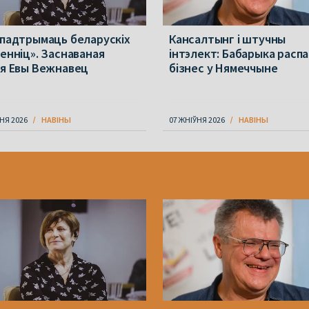
 падтрымаць беларускіх
Кансалтынг і штучны
менніц». Заснаваная
інтэлект: Бабарыка расп
ія Евы Вежнавец
бізнес у Нямеччыне
НЯ 2026
НАВІНЫ
07 ЖНІЎНЯ 2026
НАВІНЫ