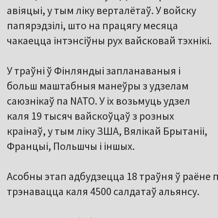
авіяцыі, у тым ліку верталётаў. У войску
папярэдзілі, што на працягу месяца
чакаецца інтэнсіўны рух вайсковай тэхнікі.
У траўні ў Фінляндыі запланаваныя і
больш маштабныя манеўры з удзелам
саюзнікаў па NATO. У іх возьмуць удзел
каля 19 тысяч вайскоўцаў з розных
краінаў, у тым ліку ЗША, Вялікай Брытаніі,
Францыі, Польшчы і іншых.
Асобны этап адбудзецца 18 траўня ў раёне п
трэнавацца каля 4500 салдатаў альянсу.