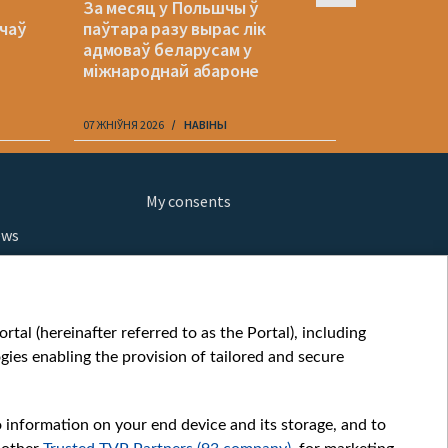
За месяц у Польшчы ў
Украіна 
ачаў
паўтара разу вырас лік
пазоў Літ
адмоваў беларусам у
беларускі
міжнароднай абароне
07 ЖНІЎНЯ 2026
НАВІНЫ
07 ЖНІЎНЯ 202
My consents
ews
orts
fe
шы мульт
tal (hereinafter referred to as the Portal), including
glish
ies enabling the provision of tailored and secure
ow
story
o information on your end device and its storage, and to
sic