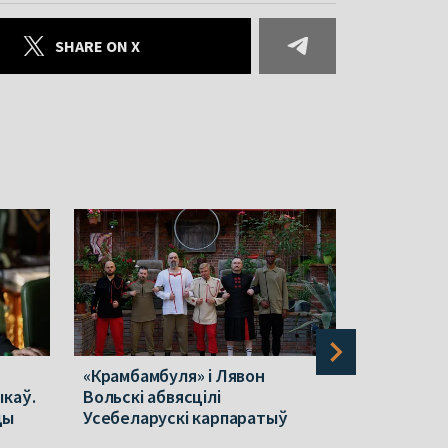
SHARE ON X
«Крамбамбуля» і Лявон
Беларусь 
ыкаў.
Вольскі абвясцілі
ўраганам,
цы
Усебеларускі карпаратыў
Пацярпел