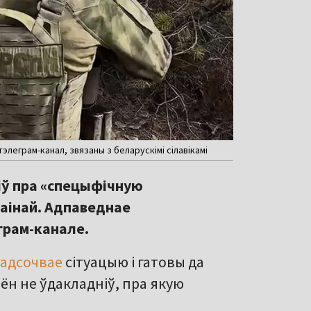
леграм-канал, звязаны з беларускімі сілавікамі
іў пра «спецыфічную
раінай. Адпаведнае
грам-канале.
адсочвае
сітуацыю і гатовы да
ён не ўдакладніў, пра якую