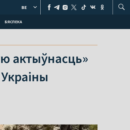
BE
БЯСПЕКА
ую актыўнасць»
 Украіны