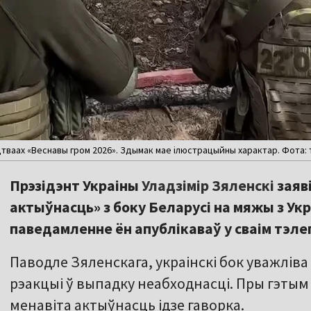
тваах «Веснавы гром 2026». Здымак мае ілюстрацыйны характар. Фота: тэ
Прэзідэнт Украіны
Уладзімір Зяленскі
заяв
актыўнасць» з боку Беларусі на мяжы з Ук
паведамленне ён апублікаваў у сваім тэле
Паводле Зяленскага, украінскі бок уважліва
рэакцыі ў выпадку неабходнасці. Пры гэтым 
менавіта актыўнасць ідзе гаворка.