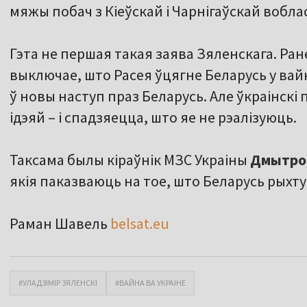
мяжы побач з Кіеўскай і Чарнігаўскай вобла
Гэта не першая такая заява Зяленскага. Ра
выключае, што Расея ўцягне Беларусь у вайн
ў новы наступ праз Беларусь. Але ўкраінскі 
ідэяй – і спадзяецца, што яе не рэалізуюць.
Таксама былы кіраўнік МЗС Украіны
Дмытро
якія паказваюць на тое, што Беларусь рыхту
Раман Шавель
belsat.eu
#УЛАДЗІМІР ЗЯЛЕНСКІ
#ВАЙНА ВА УКРАІНЕ