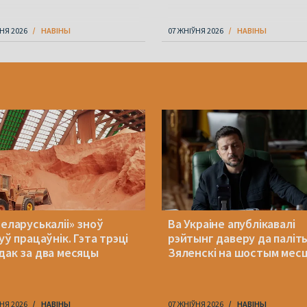
НЯ 2026
НАВІНЫ
07 ЖНІЎНЯ 2026
НАВІНЫ
Беларуськаліі» зноў
Ва Украіне апублікавалі
уў працаўнік. Гэта трэці
рэйтынг даверу да паліт
дак за два месяцы
Зяленскі на шостым мес
НЯ 2026
НАВІНЫ
07 ЖНІЎНЯ 2026
НАВІНЫ