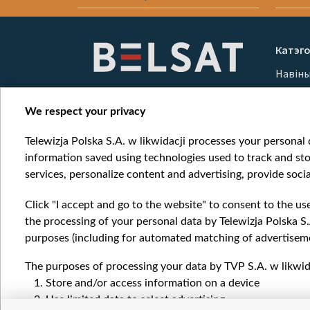
Item
1
Катэго
of
Навін
10
Вайна
Мерка
We respect your privacy
Онлай
Telewizja Polska S.A. w likwidacji processes your personal d
information saved using technologies used to track and sto
services, personalize content and advertising, provide socia
Click "I accept and go to the website" to consent to the us
the processing of your personal data by Telewizja Polska S.
purposes (including for automated matching of advertiseme
The purposes of processing your data by TVP S.A. w likwida
Store and/or access information on a device
Use limited data to select advertising