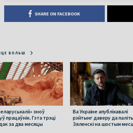
SHARE ON FACEBOOK
ІЦЕ БОЛЬШ
Беларуськаліі» зноў
Ва Украіне апублікавалі
уў працаўнік. Гэта трэці
рэйтынг даверу да паліт
дак за два месяцы
Зяленскі на шостым мес