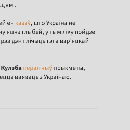
сцямі.
ней ён
казаў
, што Украіна не
у яшчэ глыбей, у тым ліку пойдзе
прэзідэнт лічыць гэта вар’яцкай
 Кулэба
пералічыў
прыкметы,
ецца ваяваць з Украінаю.