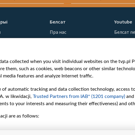
рыі
Белсат
Youtube
ы
Пра нас
Белсат n
Кантакты
Белсат Sh
ванні
Місія
Белсат Li
н
Каштоўнасці «Белсату»
Жэстачай
ata collected when you visit individual websites on the tvp.pl Por
Як нас глядзець
Belsat En
re them, such as cookies, web beacons or other similar technolog
Узнагароды
Biełsat PL
l media features and analyze Internet traffic.
Міжнародная супраца
Белсат N
Ціск з боку ўладаў
Белсат Hi
e of automatic tracking and data collection technology, access t
Беларусі
Белсат Mu
A. w likwidacji,
Trusted Partners from IAB* (1201 company)
and
Як нас падтрымаць
Белсат D
nts to your interests and measuring their effectiveness) and ot
Правілы выкарыстання
cji are as follows:
матэрыялаў
Інфармацыя аб
адпраўніку