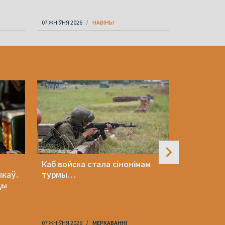
07 ЖНІЎНЯ 2026
НАВІНЫ
07 ЖНІЎНЯ 202
Каб войска стала сінонімам
«Крамбамб
ыкаў.
турмы…
Вольскі а
цы
Усебелар
07 ЖНІЎНЯ 2026
МЕРКАВАННI
07 ЖНІЎНЯ 202