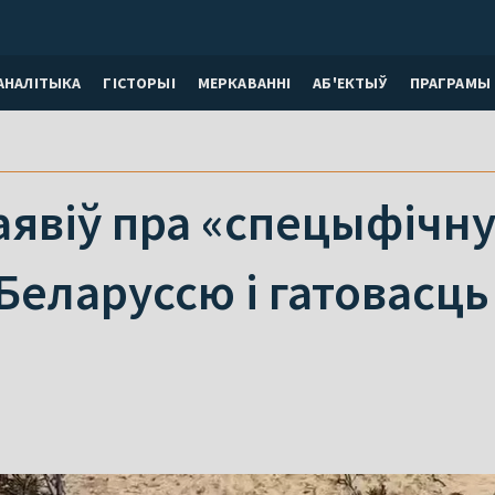
АНАЛІТЫКА
ГІСТОРЫІ
МЕРКАВАННI
АБ'ЕКТЫЎ
ПРАГРАМЫ
аявіў пра «спецыфічн
Беларуссю і гатовасць