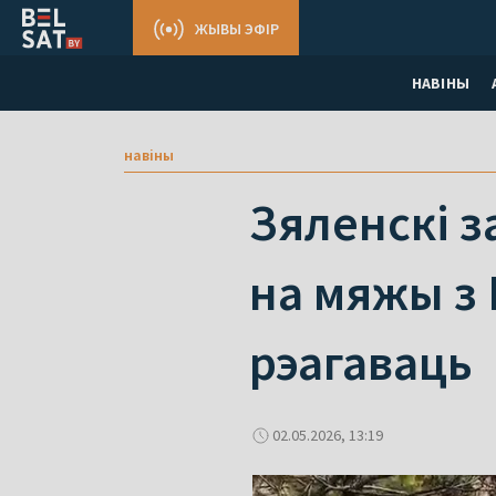
ЖЫВЫ ЭФІР
НАВІНЫ
навіны
Зяленскі з
на мяжы з 
рэагаваць
02.05.2026, 13:19