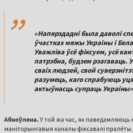
,,
«Напярэдадні была даволі сп
ўчастках мяжы Украіны і Белар
Уважліва ўсё фіксуем, усё кан
патрэбна, будзем рэагаваць. 
сваіх людзей, свой суверэнітэт
разумець, каго спрабуюць уц
актыўнасць супраць Украіны», 
Абноўлена.
У той жа час, як паведамляюць н
маніторынгавыя каналы фіксавалі пралёты д