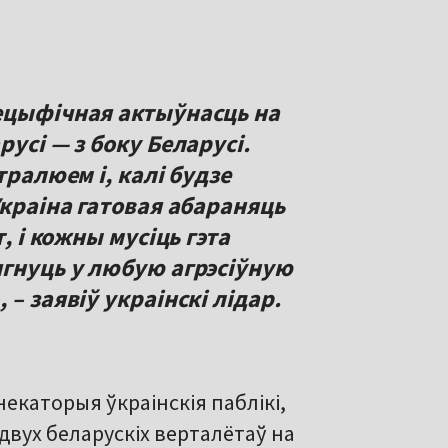
ецыфічная актыўнасць на
усі — з боку Беларусі.
тралюем і, калі будзе
Украіна гатовая абараняць
, і кожны мусіць гэта
ягнуць у любую агрэсіўную
– заявіў украінскі лідар.
екаторыя ўкраінскія паблікі,
вух беларускіх верталётаў на