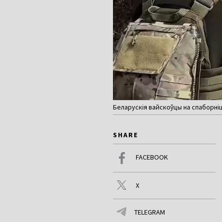
Беларускія вайскоўцы на спаборніц
SHARE
FACEBOOK
X
TELEGRAM