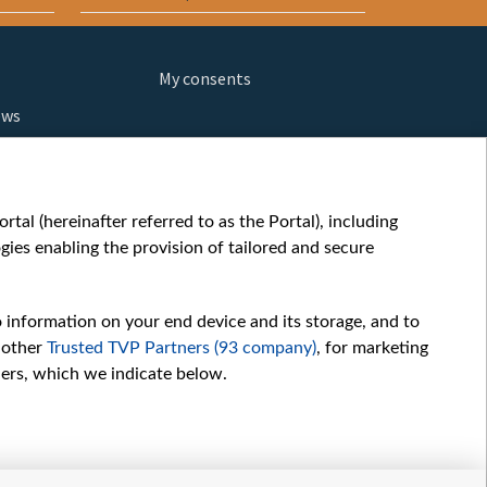
My consents
ews
orts
fe
шы мульт
tal (hereinafter referred to as the Portal), including
glish
ies enabling the provision of tailored and secure
ow
story
o information on your end device and its storage, and to
sic
 other
Trusted TVP Partners (93 company)
, for marketing
oc
hers, which we indicate below.