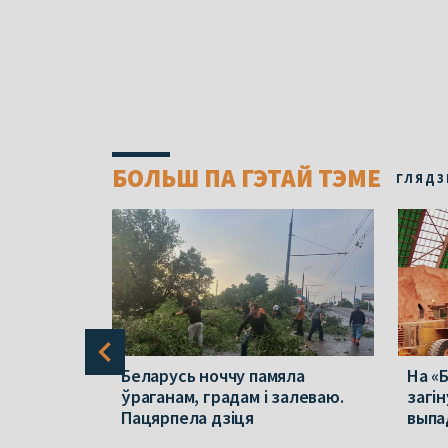
БОЛЬШ ПА ГЭТАЙ ТЭМЕ
ГЛЯДЗ
он
Беларусь ноччу памяла
На «
ўраганам, градам і залеваю.
загін
ратыў
Пацярпела дзіця
выпа