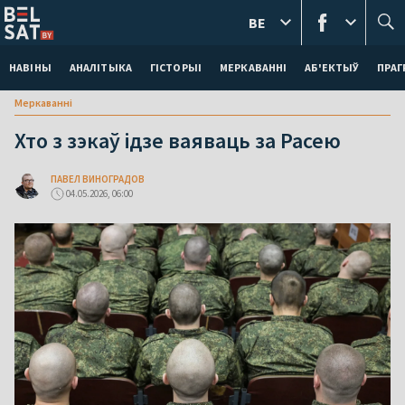
BE
НАВІНЫ
АНАЛІТЫКА
ГІСТОРЫІ
МЕРКАВАННI
АБ'ЕКТЫЎ
ПРАГ
Меркаваннi
Хто з зэкаў ідзе ваяваць за Расею
ПАВЕЛ ВИНОГРАДОВ
04.05.2026, 06:00