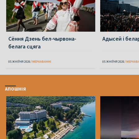
Сёння Дзень бел-чырвона-
Адысей і бела
белага сцяга
05 ЖНІЎНЯ 2026
МЕРКАВАННI
05 ЖНІЎНЯ 2026
МЕРКАВ
АПОШНІЯ