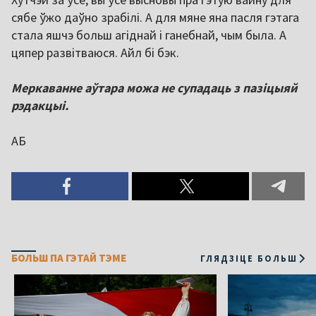
сябе ўжо даўно зрабілі. А для мяне яна пасля гэтага
стала яшчэ больш агіднай і ганебнай, чым была. А
цяпер развітваюся. Айл бі бэк.
Меркаванне аўтара можа не супадаць з пазіцыяй
рэдакцыі.
АБ
БОЛЬШ ПА ГЭТАЙ ТЭМЕ
ГЛЯДЗІЦЕ БОЛЬШ