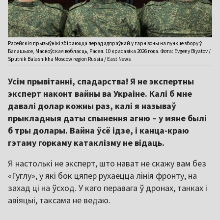
Расейскія прызыўнікі збіраюцца перад адпраўкай у гарнізоны на пункце збору ў
Балашысе, Маскоўская вобласць, Расея. 10 красавіка 2026 года. Фота: Evgeny Biyatov /
Sputnik Balashikha Moscow region Russia / East News
Усім прывітанні, спадарства! Я не экспертны
эксперт наконт вайны ва Украіне. Калі б мне
давалі долар кожны раз, калі я называў
прыкладныя даты спынення агню – у мяне былі
б тры долары. Вайна ўсё ідзе, і канца-краю
гэтаму горкаму катаклізму не відаць.
Я настолькі не эксперт, што нават не скажу вам без
«Гуглу», у які бок цяпер рухаецца лінія фронту, на
захад ці на ўсход. У каго перавага ў дронах, танках і
авіяцыі, таксама не ведаю.