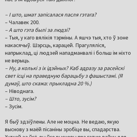
– І што, шмат запісалася пасля гэтага?
– Чалавек 200.
– А што гэта былі за людзі?
– Тыя, у каго вялікія тэрміны. А яшчэ тыя, хто ў зоне
накасячыў. Шэрсць, карацей. Прагуляліся,
напрыклад, ці людзей нападманвалі і больш ім ніхто
не верыць.
– Ну, а колькі з іх ідэйных? Каб адразу за расейскі
свет ісці на праведную барацьбу з фашыстамі. (Я
думаў, што скажа: прыкладна 20 %.)
– Ніводнага.
– Што, зусім?
– Зусім.
Я быў здзіўлены. Але не моцна. Не ведаю, якую
выснову з маёй пісаніны зробіце вы, спадарства.
Хутчэй за ўсё, вы ўсе высновы пра гэтую вайну для