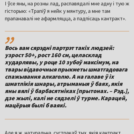
І ўсе яны, на розны лад, распавядалі мне адну і тую ж
гісторыю: «Трапіў я нейк у мянтуру, а мне там
прапанавалі не афармляцца, а падпісаць кантракт».
,,
Вось вам сярэдні партрэт такіх людзей:
узрост 50+, рост 160 см, целасклад
хударлявы, у роце 10 зубоў максімум, на
твары відавочныя прыкметы шматгадовага
спажывання алкаголю. А на галаве ў іх
шматлікія шнары, атрыманыя ў баях, якія
яны вялі ў барбасятніках [прытонах. – Рэд.],
дзе жылі, калі не сядзелі ў турме. Карацей,
мацёрыя былі б ваякі.
Але я ж, натуральна, сустракаў тых, якія кантракт