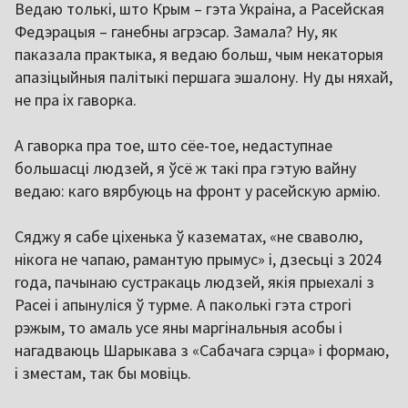
Ведаю толькі, што Крым – гэта Украіна, а Расейская
Федэрацыя – ганебны агрэсар. Замала? Ну, як
паказала практыка, я ведаю больш, чым некаторыя
апазіцыйныя палітыкі першага эшалону. Ну ды няхай,
не пра іх гаворка.
А гаворка пра тое, што сёе-тое, недаступнае
большасці людзей, я ўсё ж такі пра гэтую вайну
ведаю: каго вярбуюць на фронт у расейскую армію.
Сяджу я сабе ціхенька ў казематах, «не сваволю,
нікога не чапаю, рамантую прымус» і, дзесьці з 2024
года, пачынаю сустракаць людзей, якія прыехалі з
Расеі і апынуліся ў турме. А паколькі гэта строгі
рэжым, то амаль усе яны маргінальныя асобы і
нагадваюць Шарыкава з «Сабачага сэрца» і формаю,
і зместам, так бы мовіць.