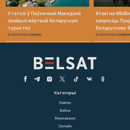
У гатэлі ў Паўночнай Македоніі
Атакі на Wildb
знайшлі мёртвай беларускую
папросіць Пуц
турыстку
беларускаму б
06 ЖНІЎНЯ 2026
НАВІНЫ
06 ЖНІЎНЯ 2026
КАМЕНТ
Катэгорыі
Навіны
Вайна
Меркаванні
Онлайн