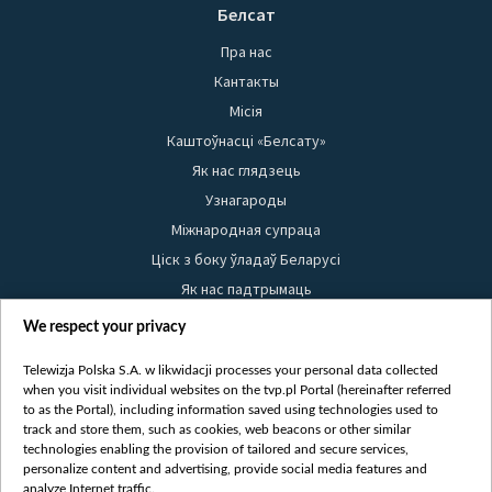
Белсат
Пра нас
Кантакты
Місія
Каштоўнасці «Белсату»
Як нас глядзець
Узнагароды
Міжнародная супраца
Ціск з боку ўладаў Беларусі
Як нас падтрымаць
Правілы выкарыстання матэрыялаў
We respect your privacy
Інфармацыя аб адпраўніку
Telewizja Polska S.A. w likwidacji processes your personal data collected
Бяспека
when you visit individual websites on the tvp.pl Portal (hereinafter referred
Youtube
to as the Portal), including information saved using technologies used to
track and store them, such as cookies, web beacons or other similar
Белсат news
technologies enabling the provision of tailored and secure services,
personalize content and advertising, provide social media features and
Белсат Shorts
analyze Internet traffic.