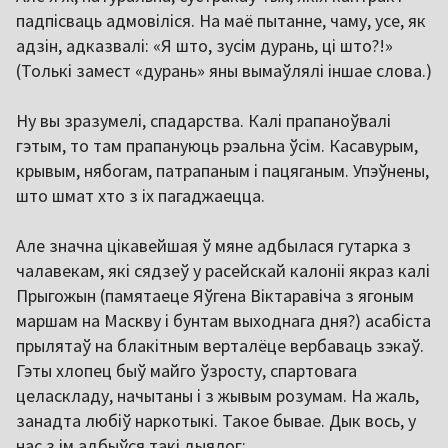
падпісваць адмовіліся. На маё пытанне, чаму, усе, як
адзін, адказвалі: «Я што, зусім дурань, ці што?!»
(Толькі замест «дурань» яны вымаўлялі іншае слова.)
Ну вы зразумелі, спадарства. Калі прапаноўвалі
гэтым, то там прапануюць рэальна ўсім. Касавурым,
крывым, нябогам, патрапаным і пацяганым. Упэўнены,
што шмат хто з іх пагаджаецца.
Але значна цікавейшая ў мяне адбылася гутарка з
чалавекам, які сядзеў у расейскай калоніі якраз калі
Прыгожын (памятаеце Яўгена Віктаравіча з ягоным
маршам на Маскву і бунтам выходнага дня?) асабіста
прылятаў на блакітным верталёце вербаваць зэкаў.
Гэты хлопец быў майго ўзросту, спартовага
целаскладу, начытаны і з жывым розумам. На жаль,
занадта любіў наркотыкі. Такое бывае. Дык вось, у
нас з ім адбыўся такі дыялог: