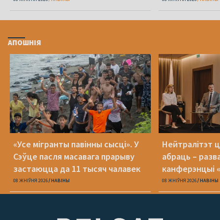
АПОШНІЯ
«Усе мігранты павінны сысці». У
Нейтралітэт ц
Сэўце пасля масавага прарыву
абраць – разв
застаюцца да 11 тысяч чалавек
канферэнцыі 
08 ЖНІЎНЯ 2026
НАВІНЫ
08 ЖНІЎНЯ 2026
НАВІНЫ