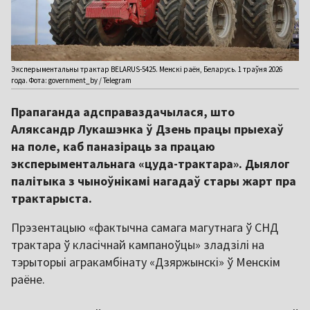
Эксперыментальны трактар BELARUS-5425. Менскі раён, Беларусь. 1 траўня 2026
года. Фота: government_by / Telegram
Прапаганда адсправаздачылася, што
Аляксандр Лукашэнка ў Дзень працы прыехаў
на поле, каб паназіраць за працаю
эксперыментальнага «цуда-трактара». Дыялог
палітыка з чыноўнікамі нагадаў стары жарт пра
трактарыста.
Прэзентацыю «фактычна самага магутнага ў СНД
трактара ў класічнай кампаноўцы» зладзілі на
тэрыторыі агракамбінату «Дзяржынскі» ў Менскім
раёне.