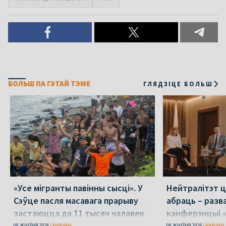
БОЛЬШ ПА ГЭТАЙ ТЭМЕ
ГЛЯДЗІЦЕ БОЛЬШ
«Усе мігранты павінны сысці». У
Нейтралітэт ц
Сэўце пасля масавага прарыву
абраць – разв
застаюцца да 11 тысяч чалавек
канферэнцыі 
08 ЖНІЎНЯ 2026
НАВІНЫ
08 ЖНІЎНЯ 2026
НАВІНЫ