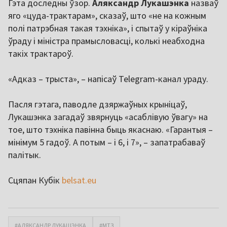
Гэта доследны ўзор.
Аляксандр
Лукашэнка
назваў
яго «цуда-трактарам», сказаў, што «не на кожным
полі патрэбная такая тэхніка», і спытаў у кіраўніка
ўраду і міністра прамысловасці, колькі неабходна
такіх трактароў.
«Адказ – трыста», – напісаў Telegram-канал ураду.
Пасля гэтага, паводле дзяржаўных крыніцаў,
Лукашэнка загадаў звярнуць «асаблівую ўвагу» на
тое, што тэхніка павінна быць якаснаю. «Гарантыя –
мінімум 5 гадоў. А потым – і 6, і 7», – запатрабаваў
палітык.
Сцяпан Кубік
belsat.eu
#АЛЯКСАНДР ЛУКАШЭНКА
#МТЗ