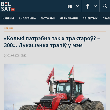
BE
НАВІНЫ
АНАЛІТЫКА
ГІСТОРЫІ
МЕРКАВАННI
АБ'ЕКТЫЎ
ПРАГ
навіны
«Колькі патрэбна такіх трактароў? –
300». Лукашэнка трапіў у мэм
01.05.2026, 09:12