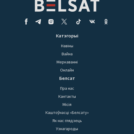
Катэгорыі
Навіны
Вайна
Меркаванні
Онлайн
Белсат
Пра нас
Кантакты
Місія
Каштоўнасці «Белсату»
Як нас глядзець
Узнагароды