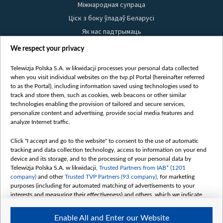
Міжнародная супраца
Ціск з боку ўладаў Беларусі
Як нас падтрымаць
Правілы выкарыстання матэрыялаў
We respect your privacy
Інфармацыя аб адпраўніку
Telewizja Polska S.A. w likwidacji processes your personal data collected
Бяспека
when you visit individual websites on the tvp.pl Portal (hereinafter referred
Youtube
to as the Portal), including information saved using technologies used to
track and store them, such as cookies, web beacons or other similar
Белсат news
technologies enabling the provision of tailored and secure services,
personalize content and advertising, provide social media features and
Белсат Shorts
analyze Internet traffic.
Белсат Life
Click "I accept and go to the website" to consent to the use of automatic
Жэстачайшы мульт
tracking and data collection technology, access to information on your end
Belsat English
device and its storage, and to the processing of your personal data by
Telewizja Polska S.A. w likwidacji,
Trusted Partners from IAB* (1201
Biełsat PL
company)
and other
Trusted TVP Partners (93 company)
, for marketing
Белсат Now
purposes (including for automated matching of advertisements to your
interests and measuring their effectiveness) and others, which we indicate
Белсат History
below.
Белсат Music
Enable All and Enter our Website
The purposes of processing your data by TVP S.A. w likwidacji are as