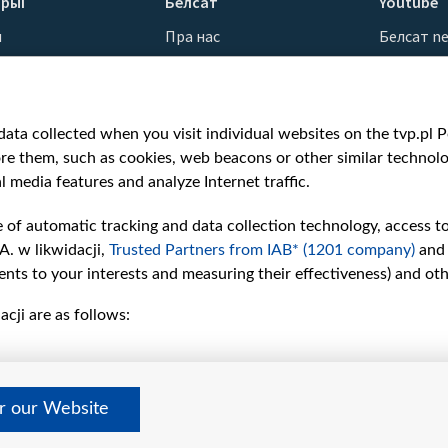
рыі
Белсат
Youtube
ы
Пра нас
Белсат n
Кантакты
Белсат Sh
ванні
Місія
Белсат Li
н
Каштоўнасці «Белсату»
Жэстачай
ata collected when you visit individual websites on the tvp.pl Por
Як нас глядзець
Belsat En
re them, such as cookies, web beacons or other similar technolog
Узнагароды
Biełsat PL
l media features and analyze Internet traffic.
Міжнародная супраца
Белсат N
Ціск з боку ўладаў
Белсат Hi
e of automatic tracking and data collection technology, access t
Беларусі
Белсат Mu
A. w likwidacji,
Trusted Partners from IAB* (1201 company)
and
Як нас падтрымаць
Белсат D
nts to your interests and measuring their effectiveness) and ot
Правілы выкарыстання
cji are as follows:
матэрыялаў
Інфармацыя аб
адпраўніку
Бяспека
er our Website