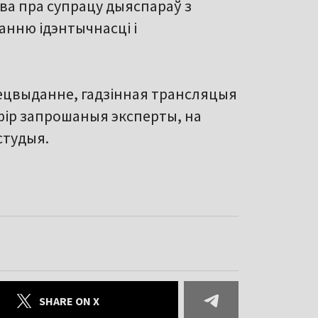
а пра супрацу дыяспараў з
анню ідэнтычнасці і
пецвыданне, гадзінная трансляцыя
эфір запрошаныя эксперты, на
студыя.
SHARE ON X