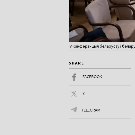
IV Канферэнцыя беларусаў і беларус
SHARE
FACEBOOK
X
TELEGRAM