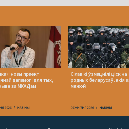
нка»: новы праект
Сілавікі ўзмацнілі ціск на
чнай дапамогі для тых,
родных беларусаў, якія з
жыве за МКАДам
мяжой
НЯ 2026
НАВІНЫ
09 ЖНІЎНЯ 2026
НАВІНЫ