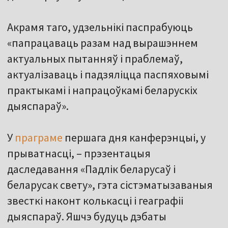
Акрамя таго, удзельнікі паспрабуюць
«папрацаваць разам над вырашэннем
актуальных пытанняў і праблемаў,
актуалізаваць і падзяліцца паспяховымі
практыкамі і напрацоўкамі беларускіх
дыяспараў».
У
праграме
першага дня канферэнцыі, у
прыватнасці, – прэзентацыя
даследавання «Падлік беларусаў і
беларусак свету», гэта сістэматызаваныя
звесткі наконт колькасці і геаграфіі
дыяспараў. Яшчэ будуць дэбаты