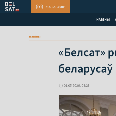
ЖЫВЫ ЭФІР
НАВІНЫ
навіны
«Белсат» 
беларусаў 
01.05.2026, 08:28