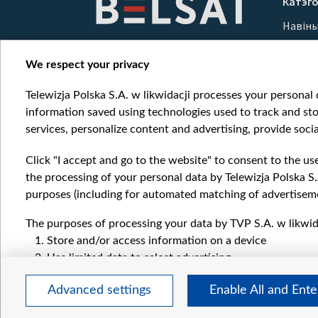
Катэго
of
Навін
10
Вайна
Мерка
We respect your privacy
Онлай
Telewizja Polska S.A. w likwidacji processes your personal d
information saved using technologies used to track and sto
services, personalize content and advertising, provide socia
Click "I accept and go to the website" to consent to the us
the processing of your personal data by Telewizja Polska S.
purposes (including for automated matching of advertiseme
The purposes of processing your data by TVP S.A. w likwida
Store and/or access information on a device
Use limited data to select advertising
Create profiles for personalised advertising
Advanced settings
Enable All and Ent
Use profiles to select personalised advertising
Create profiles to personalise content