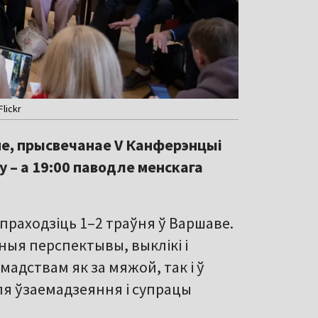
lickr
е, прысвечанае V Канферэнцыі
у – а 19:00 паводле менскага
праходзіць 1–2 траўня ў Варшаве.
ныя перспектывы, выклікі і
адствам як за мяжой, так і ў
ля ўзаемадзеяння і супрацы