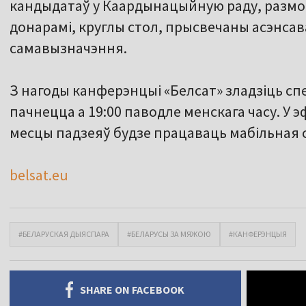
кандыдатаў у Каардынацыйную раду, размов
донарамі, круглы стол, прысвечаны асэнсав
самавызначэння.
З нагоды канферэнцыі «Белсат» зладзіць с
пачнецца а 19:00 паводле менскага часу. У 
месцы падзеяў будзе працаваць мабільная 
belsat.eu
#БЕЛАРУСКАЯ ДЫЯСПАРА
#БЕЛАРУСЫ ЗА МЯЖОЮ
#КАНФЕРЭНЦЫЯ
SHARE ON FACEBOOK