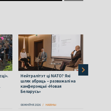
сці».
Нейтралітэт ці NATO? Які
«Раёнка»:
шлях абраць – разважалі на
медычнай 
1
канферэнцыі «Новая
хто жыве
Беларусь»
08 ЖНІЎНЯ 2026
НАВІНЫ
09 ЖНІЎНЯ 202