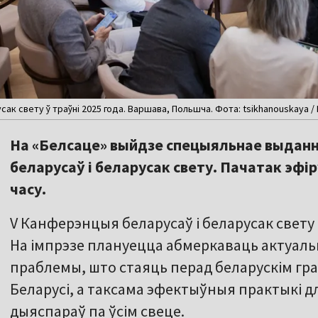
ак свету ў траўні 2025 года. Варшава, Польшча. Фота: tsikhanouskaya / F
На «Белсаце» выйдзе спецыяльнае выданн
беларусаў і беларусак свету. Пачатак эфір
часу.
V Канферэнцыя беларусаў і беларусак свету 
На імпрэзе плануецца абмеркаваць актуаль
праблемы, што стаяць перад беларускім грам
Беларусі, а таксама эфектыўныя практыкі д
дыяспараў па ўсім свеце.