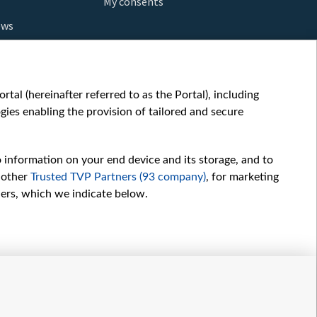
My consents
ews
orts
fe
шы мульт
tal (hereinafter referred to as the Portal), including
glish
ies enabling the provision of tailored and secure
ow
story
o information on your end device and its storage, and to
sic
 other
Trusted TVP Partners (93 company)
, for marketing
oc
hers, which we indicate below.