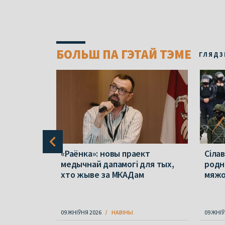
БОЛЬШ ПА ГЭТАЙ ТЭМЕ
ГЛЯДЗ
? Які
«Раёнка»: новы праект
Сілав
жалі на
медычнай дапамогі для тых,
родн
хто жыве за МКАДам
мяж
09 ЖНІЎНЯ 2026
НАВІНЫ
09 ЖНІЎ