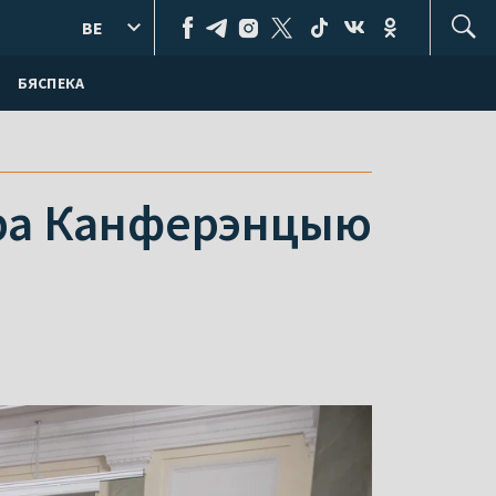
BE
БЯСПЕКА
пра Канферэнцыю