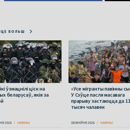
ІЦЕ БОЛЬШ
ікі ўзмацнілі ціск на
«Усе мігранты павінны сы
ых беларусаў, якія за
У Сэўце пасля масавага
ой
прарыву застаюцца да 1
тысяч чалавек
НЯ 2026
НАВІНЫ
08 ЖНІЎНЯ 2026
НАВІНЫ