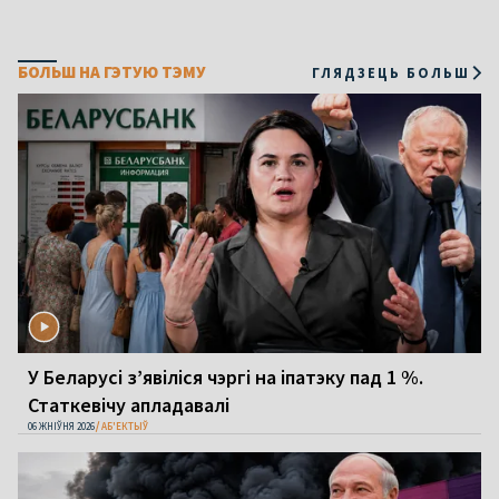
БОЛЬШ НА ГЭТУЮ ТЭМУ
ГЛЯДЗЕЦЬ БОЛЬШ
У Беларусі з’явіліся чэргі на іпатэку пад 1 %.
Статкевічу апладавалі
06 ЖНІЎНЯ 2026
АБ'ЕКТЫЎ