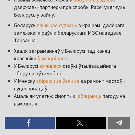
дзяржавы-партнёры пра спробы Расеі ўцягнуць
Беларусь у вайну.
Беларусь
пашырае супрацу
з краінамі далёкага
замежжа: кіраўнік беларускага МЗС наведвае
Танзанію.
Хваля затрыманняў у Беларусі пад канец
красавіка
ўзмацнілася
.
У Беларусі
змяніліся
стаўкі ўтылізацыйнага
збору на аўтамабілі.
У Менску
збіраюцца ўзяцца
за рамонт мастоў і
пуцепровадаў.
Амаль як улетку: сіноптыкі
абяцаюць
пагоду на
выходныя.