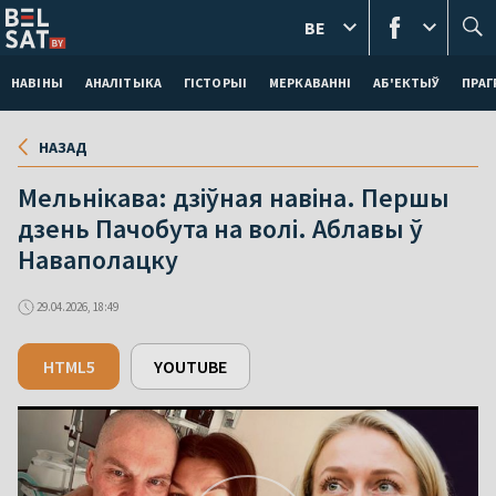
BE
НАВІНЫ
АНАЛІТЫКА
ГІСТОРЫІ
МЕРКАВАННI
АБ'ЕКТЫЎ
ПРАГ
НАЗАД
Мельнікава: дзіўная навіна. Першы
дзень Пачобута на волі. Аблавы ў
Наваполацку
29.04.2026, 18:49
HTML5
YOUTUBE