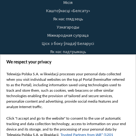
Місія
Каштоўнасці «Белсату»
Як нас глядзець
Узнагароды
Міжнародная супраца
Ціск з боку ўладаў Беларусі
Як нас падтрымаць
Правілы выкарыстання матэрыялаў
We respect your privacy
Інфармацыя аб адпраўніку
Telewizja Polska S.A. w likwidacji processes your personal data collected
Бяспека
when you visit individual websites on the tvp.pl Portal (hereinafter referred
Youtube
to as the Portal), including information saved using technologies used to
track and store them, such as cookies, web beacons or other similar
Белсат news
technologies enabling the provision of tailored and secure services,
personalize content and advertising, provide social media features and
Белсат Shorts
analyze Internet traffic.
Белсат Life
Жэстачайшы мульт
Click "I accept and go to the website" to consent to the use of automatic
tracking and data collection technology, access to information on your end
Belsat English
device and its storage, and to the processing of your personal data by
Biełsat PL
Telewizja Polska S.A. w likwidacji,
Trusted Partners from IAB* (1201