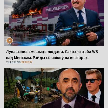
Лукашэнка смяшыць людзей. Сакрэты хаба WB
пад Менскам. Рэйды сілавікоў па кватэрах
05 ЖНІЎНЯ 2026
АБ'ЕКТЫЎ