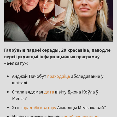
Галоўныя падзеі серады, 29 красавіка, паводле
версіі рэдакцыі інфармацыйных праграмаў
«Белсату»:
Анджэй Пачобут
праходзіць
абследаванне ў
шпіталі.
Стала вядомая
дата
візіту Джона Коўла ў
Менск?
Хто
«прадаў» кватэру
Анжаліцы Мельнікавай?
Навіны замежжа: Украіна
зноў папярэдзіла