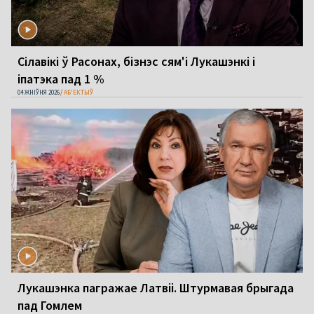
Сілавікі ў Расонах, бізнэс сям'і Лукашэнкі і
іпатэка пад 1 %
04 ЖНІЎНЯ 2026
АБ'ЕКТЫЎ
Лукашэнка пагражае Латвіі. Штурмавая брыгада
пад Гомлем