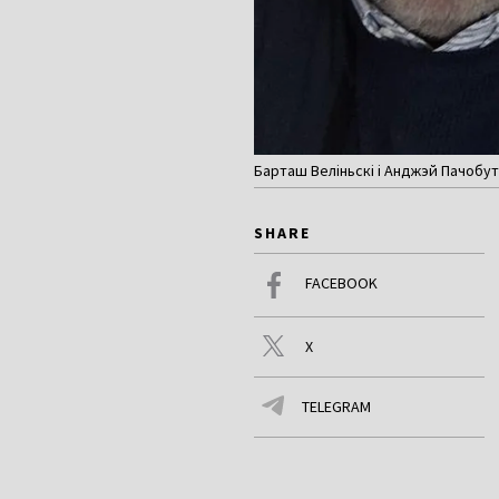
Барташ Веліньскі і Анджэй Пачобут. 
SHARE
FACEBOOK
X
TELEGRAM