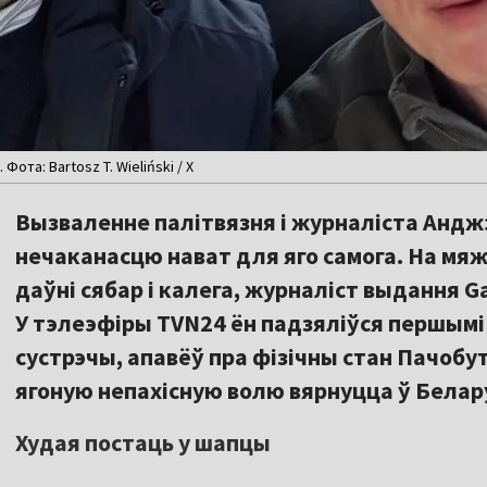
Фота: Bartosz T. Wieliński / X
Вызваленне палітвязня і журналіста Андж
нечаканасцю нават для яго самога. На мяж
даўні сябар і калега, журналіст выдання G
У тэлеэфіры TVN24 ён падзяліўся першымі
сустрэчы, апавёў пра фізічны стан Пачобута
ягоную непахісную волю вярнуцца ў Белар
Худая постаць у шапцы