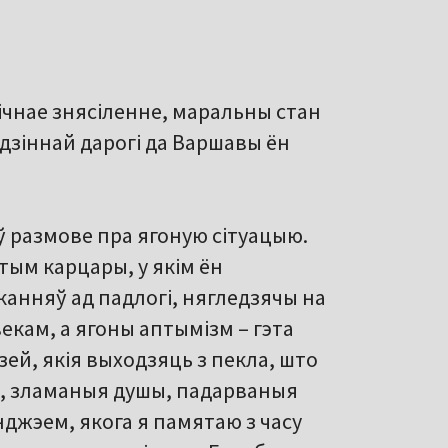
ічнае знясіленне, маральны стан
адзіннай дарогі да Варшавы ён
ў размове пра ягоную сітуацыю.
 тым карцары, у якім ён
сканняў ад падлогі, нягледзячы на
екам, а ягоны аптымізм – гэта
зей, якія выходзяць з пекла, што
к, зламаныя душы, падарваныя
джэем, якога я памятаю з часу