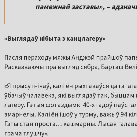
памежнай заставы», – адзнач
«Выглядаў нібыта з канцлагеру»
Пасля пераходу мяжы Анджэй прайшоў пап
Расказваючы пра выгляд сябра, Барташ Велі
«Я прысутнічаў, калі ён рыхтаваўся да гэтаг
ўбачыў чалавека, які выглядаў так, быцца
лагеру. Гэтыя фотаздымкі 40-х гадоў паўста
змарнелы. Калі ён ішоў у турму, важыў 94 к
Гэты стан проста… кашмарны. Лысая галава
грама тлушчу».