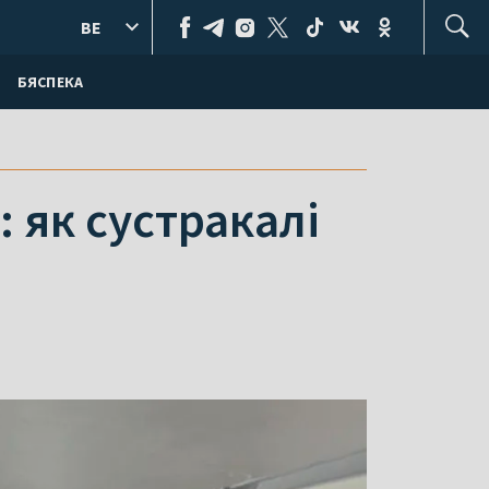
BE
БЯСПЕКА
 як сустракалі