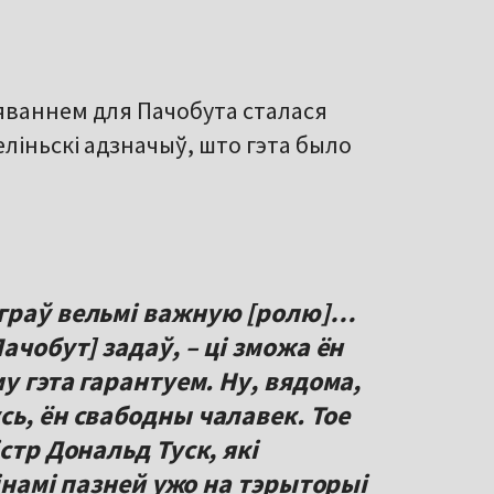
яваннем для Пачобута сталася
ліньскі адзначыў, што гэта было
ыграў вельмі важную [ролю]…
ачобут] задаў, – ці зможа ён
у гэта гарантуем. Ну, вядома,
ь, ён свабодны чалавек. Тое
стр Дональд Туск, які
лінамі пазней ужо на тэрыторыі