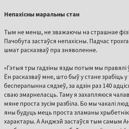
Непахісны маральны стан
Тым не менш, не зважаючы на страшнае фіз
Пачобута застаўся непахісны. Падчас трохг
шмат расказваў пра зняволенне.
«Гэтыя тры гадзіны язды потым мы правялі 
Ён расказваў мне, што быў у стане зрабіць у
бесперапынна сядзеў, за адзін раз 140 адці
сваю змарнеласць. Таму я захапляюся чалав
мяне проста зусім разбіла. Бо мы чакалі люд
яны будуць мець проста зламаны хрыбетні
характары. А Анджэй застаўся тым самым Ан