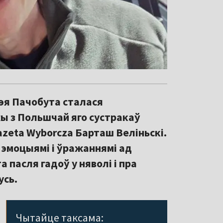
эя Пачобута сталася
ы з Польшчай яго сустракаў
azeta Wyborcza Барташ Веліньскі.
 эмоцыямі і ўражаннямі ад
 пасля гадоў у няволі і пра
усь.
Чытайце таксама: