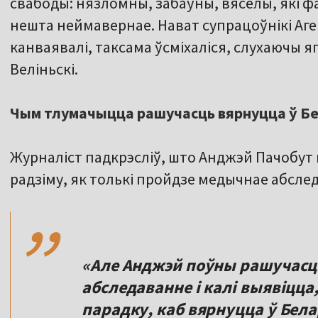
свабоды: нязломны, забаўны, вясёлы, які ф
нешта неймавернае. Нават супрацоўнікі Аге
канваявалі, таксама ўсміхаліся, слухаючы я
Веліньскі.
Чым тлумачыцца рашучасць вярнуцца ў Б
Журналіст падкрэсліў, што Анджэй Пачобут
,,
радзіму, як толькі пройдзе медычнае абслед
«Але Анджэй поўны рашучасці,
абследаванне і калі выявіцца,
парадку, каб вярнуцца ў Белар