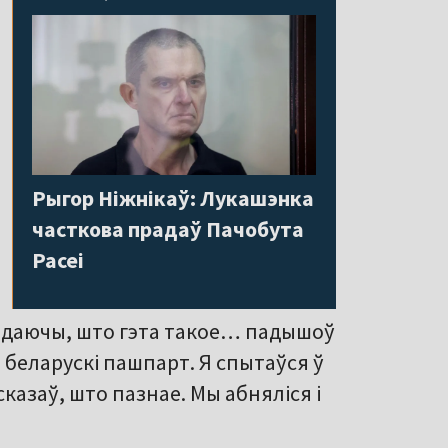
Рыгор Ніжнікаў: Лукашэнка
часткова прадаў Пачобута
Расеі
ведаючы, што гэта такое… падышоў
ы беларускі пашпарт. Я спытаўся ў
сказаў, што пазнае. Мы абняліся і