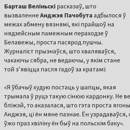
Барташ Веліньскі
расказаў, што
вызваленне
Анджэя Пачобута
адбылося ў
межах абмену вязнямі, які прайшоў на
нядзейсным памежным пераходзе ў
Белавежы, проста пасярод пушчы.
Журналіст прызнаўся, што хваляваўся,
чакаючы сябра, не ведаючы, у якім стане
той з'явіцца пасля гадоў за кратамі:
«Я ўбачыў худую постаць у шапцы, якая
трымала ў руцэ такую сінюю кардонку. Не 
бліжэй, то аказалася, што гэта проста ягон
Анджэя, ці ён мяне пазнае. Ён узрадаваўся, 
ўжо праз хвіліну ён быў на польскім баку».