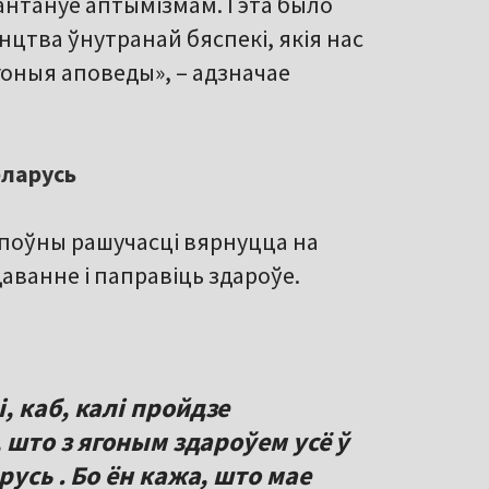
антануе аптымізмам. Гэта было
нцтва ўнутранай бяспекі, якія нас
гоныя аповеды», – адзначае
еларусь
 поўны рашучасці вярнуцца на
аванне і паправіць здароўе.
 каб, калі пройдзе
 што з ягоным здароўем усё ў
усь . Бо ён кажа, што мае