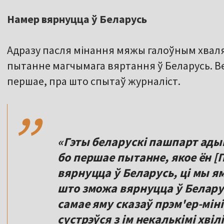
Намер вярнуцца ў Беларусь
Адразу пасля мінання мяжы галоўным хвал
пытанне магчымага вяртання ў Беларусь. Ве
,,
першае, пра што спытаў журналіст.
«Гэты беларускі пашпарт ад
бо першае пытанне, якое ён [П
вярнуцца ў Беларусь, ці мы ям
што зможа вярнуцца ў Беларус
самае яму сказаў прэм'ер-міні
сустрэўся з ім некалькімі хві