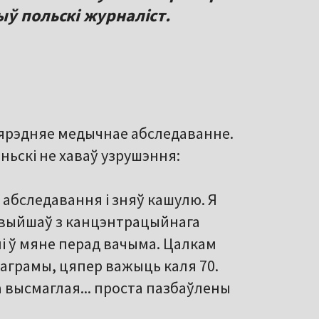
ыў польскі журналіст.
ярэдняе медычнае абследаванне.
ньскі не хаваў узрушэння:
а абследавання і зняў кашулю. Я
м выйшаў з канцэнтрацыйнага
лі ў мяне перад вачыма. Цалкам
ілаграмы, цяпер важыць каля 70.
 высмаглая... проста пазбаўлены