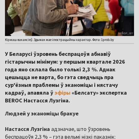
Кірмаш вакансіяў. Здымак мае ілюстрацыйны характар. Фота: 1prob.by
У Беларусі ўзровень беспрацоўя абнавіў
гістарычны мінімум: у першым квартале 2026
года яно склала было толькі 2,3 %. Аднак
цешыцца не варта, бо гэта сведчыць пра
сур'ёзныя праблемы ў эканоміцы і нястачу
кадраў, апавяла ў
эфіры
«Белсату» экспертка
BEROC Настасся Лузгіна.
Людзей у эканоміцы бракуе
Настасся Лузгіна
адзначае, што ўзровень
беспрацоўя 2,3 % – гэта вельмі нізкі паказнік: