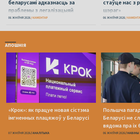
беларусамі адказнасць за
стаўце нас з р
праблемы з легалізацыяй
шэраг»
06 ЖНІЎНЯ 2026
КАМЕНТАР
06 ЖНІЎНЯ 2026
КАМЕНТ
АПОШНІЯ
«Крок»: як працуе новая сістэма
Польшча пагадз
імгненных плацяжоў у Беларусі
Беларусі не с
вядома пра іх 
07 ЖНІЎНЯ 2026
АНАЛІТЫКА
06 ЖНІЎНЯ 2026
НАВІНЫ