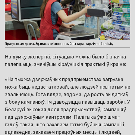
Прадуктовая крама. Здымак мае ілюстрацыйны характар. Фота: 1prob.by
На думку эксперткі, сітуацыю можна было б значна
палепшыць, змяніўшы кіраўніцкія практыкі ў краіне:
«На тых жа дзяржаўных прадпрыемствах загрузка
можа быць недастатковай, але людзей пры гэтым не
звальняюць. Гэта вядзе, вядома, да росту выдаткаў
з боку кампаніяў. Ім даводзіцца павышаць заробкі. У
Беларусі высокая доля прадпрыемстваў, кампаніяў
пад дзяржаўным кантролем. Палітыка ўжо шмат
гадоў такая, што захаваем гэтыя буйныя кампаніі і,
адпаведна, захаваем працоўныя месцы і людзей,