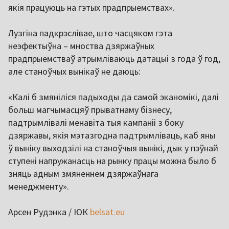
якія працуюць на гэтых прадпрыемствах».
Лузгіна падкрэслівае, што часцяком гэта
неэфектыўна – мноства дзяржаўных
прадпрыемстваў атрымліваюць датацыі з года ў год,
але станоўчых вынікаў не даюць:
«Калі б змяніліся падыходы да самой эканомікі, далі
больш магчымасцяў прыватнаму бізнесу,
падтрымлівалі менавіта тыя кампаніі з боку
дзяржавы, якія мэтазгодна падтрымліваць, каб яны
ў выніку выходзілі на станоўчыя вынікі, дык у пэўнай
ступені напружанасць на рынку працы можна было б
зняць адным змяненнем дзяржаўнага
менеджменту».
Арсен Рудэнка / ЮК
belsat.eu