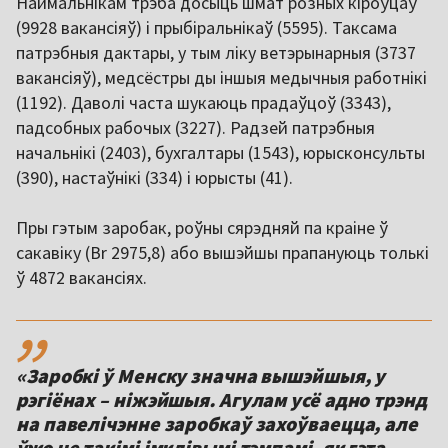
Наймальнікам трэба досыць шмат розных кіроўцаў
(9928 вакансіяў) і прыбіральнікаў (5595). Таксама
патрэбныя дактары, у тым ліку ветэрынарныя (3737
вакансіяў), медсёстры ды іншыя медычныя работнікі
(1192). Даволі часта шукаюць прадаўцоў (3343),
падсобных рабочых (3227). Радзей патрэбныя
начальнікі (2403), бухгалтары (1543), юрысконсульты
(390), настаўнікі (334) і юрысты (41).
Пры гэтым заробак, роўны сярэдняй па краіне ў
сакавіку (Br 2975,8) або вышэйшы прапануюць толькі
ў 4872 вакансіях.
,,
«Заробкі ў Менску значна вышэйшыя, у
рэгіёнах – ніжэйшыя. Агулам усё адно трэнд
на павелічэнне заробкаў захоўваецца, але
ўжо не такімі імклівымі тэмпамі, як гэта