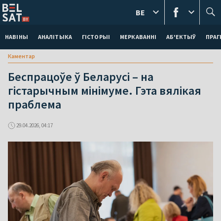
BE
НАВІНЫ
АНАЛІТЫКА
ГІСТОРЫІ
МЕРКАВАННI
АБ'ЕКТЫЎ
ПРАГ
Каментар
Беспрацоўе ў Беларусі – на
гістарычным мінімуме. Гэта вялікая
праблема
29.04.2026, 04:17