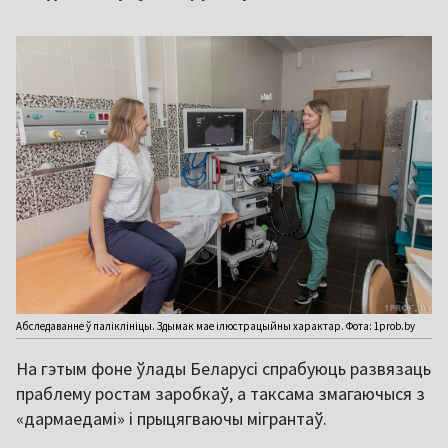
Абследаванне ў паліклініцы. Здымак мае ілюстрацыйны характар. Фота: 1prob.by
На гэтым фоне ўлады Беларусі спрабуюць развязаць
праблему ростам заробкаў, а таксама змагаючыся з
«дармаедамі» і прыцягваючы мігрантаў.