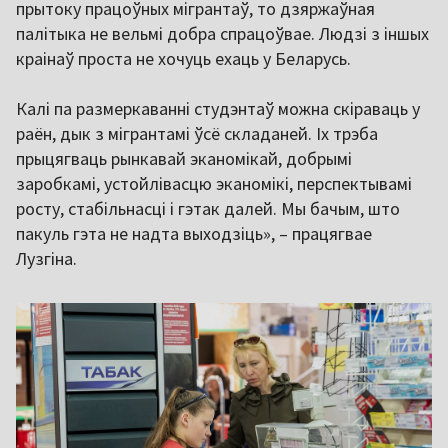
прытоку працоўных мігрантаў, то дзяржаўная
палітыка не вельмі добра спрацоўвае. Людзі з іншых
краінаў проста не хочуць ехаць у Беларусь.
Калі па размеркаванні студэнтаў можна скіраваць у
раён, дык з мігрантамі ўсё складаней. Іх трэба
прыцягваць рынкавай эканомікай, добрымі
заробкамі, устойлівасцю эканомікі, перспектывамі
росту, стабільнасці і гэтак далей. Мы бачым, што
пакуль гэта не надта выходзіць», – працягвае
Лузгіна.