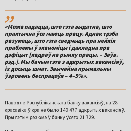
,,
«Можа падацца, што гэта выдатна, што
практычна ўсе маюць працу. Аднак трэба
разумець, што гэта сведчыць пра нейкія
праблемы ў эканоміцы і дакладна пра
дэфіцыт [кадраў на рынку працы. – Заўв.
рэд.]. Мы бачым гэта з адкрытых вакансіяў,
іх досыць шмат. Звычайна прымальны
ўзровень беспрацоўя – 4–5%».
Паводле Рэспубліканскага банку вакансіяў, на 28
красавіка ў краіне было 140 477 адкрытых вакансіяў.
Пры гэтым рэзюмэ ў банку ўсяго 21 729.