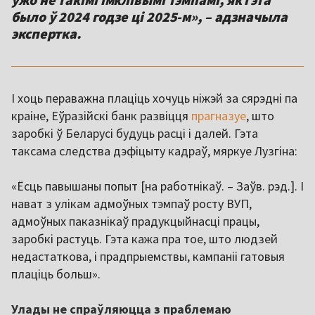
было ў 2024 годзе ці 2025-м», – адзначыла
экспертка.
І хоць пераважна плаціць хочуць ніжэй за сярэдні па
краіне, Еўразійскі банк развіцця
прагназуе
, што
заробкі ў Беларусі будуць расці і далей. Гэта
таксама следства дэфіцыту кадраў, мяркуе Лузгіна:
«Ёсць павышаны попыт [на работнікаў. – Заўв. рэд.]. І
нават з улікам адмоўных тэмпаў росту ВУП,
адмоўных паказнікаў прадукцыйнасці працы,
заробкі растуць. Гэта кажа пра тое, што людзей
недастаткова, і прадпрыемствы, кампаніі гатовыя
плаціць больш».
Улады не спраўляюцца з праблемаю