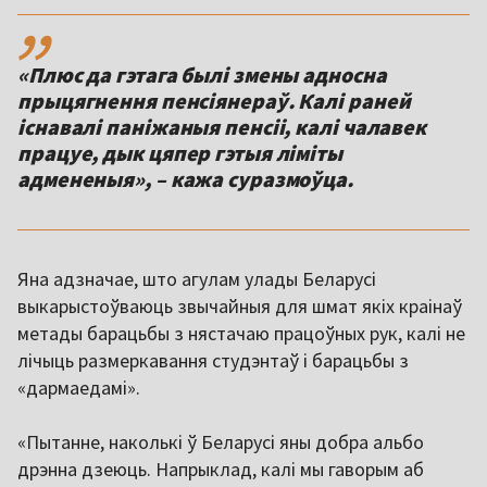
,,
«Плюс да гэтага былі змены адносна
прыцягнення пенсіянераў. Калі раней
існавалі паніжаныя пенсіі, калі чалавек
працуе, дык цяпер гэтыя ліміты
адмененыя», – кажа суразмоўца.
Яна адзначае, што агулам улады Беларусі
выкарыстоўваюць звычайныя для шмат якіх краінаў
метады барацьбы з нястачаю працоўных рук, калі не
лічыць размеркавання студэнтаў і барацьбы з
«дармаедамі».
«Пытанне, наколькі ў Беларусі яны добра альбо
дрэнна дзеюць. Напрыклад, калі мы гаворым аб