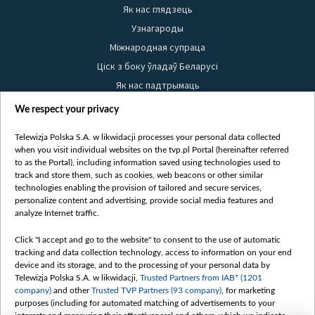
Як нас глядзець
Узнагароды
Міжнародная супраца
Ціск з боку ўладаў Беларусі
Як нас падтрымаць
Правілы выкарыстання матэрыялаў
We respect your privacy
Інфармацыя аб адпраўніку
Telewizja Polska S.A. w likwidacji processes your personal data collected
Бяспека
when you visit individual websites on the tvp.pl Portal (hereinafter referred
Youtube
to as the Portal), including information saved using technologies used to
track and store them, such as cookies, web beacons or other similar
Белсат news
technologies enabling the provision of tailored and secure services,
personalize content and advertising, provide social media features and
Белсат Shorts
analyze Internet traffic.
Белсат Life
Click "I accept and go to the website" to consent to the use of automatic
Жэстачайшы мульт
tracking and data collection technology, access to information on your end
Belsat English
device and its storage, and to the processing of your personal data by
Telewizja Polska S.A. w likwidacji,
Trusted Partners from IAB* (1201
Biełsat PL
company)
and other
Trusted TVP Partners (93 company)
, for marketing
Белсат Now
purposes (including for automated matching of advertisements to your