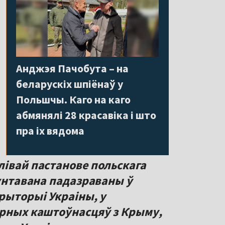
Анджэя Пачобута – на
беларускіх шпіёнаў у
Польшчы. Каго на каго
абмянялі 28 красавіка і што
пра іх вядома
лівай пастанове польскага
рунтавана падазраваны ў
рыторыі Украіны, у
урных каштоўнасцяў з Крыму,