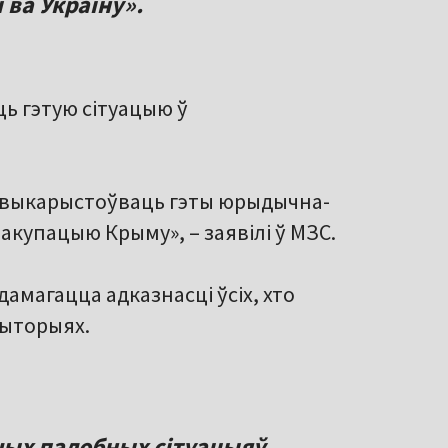
 ва Украіну».
ць гэтую сітуацыю ў
на выкарыстоўваць гэты юрыдычна-
 акупацыю Крыму», – заявілі ў МЗС.
дамагацца адказнасці ўсіх, хто
рыторыях.
шых падобных сітуацыяў,