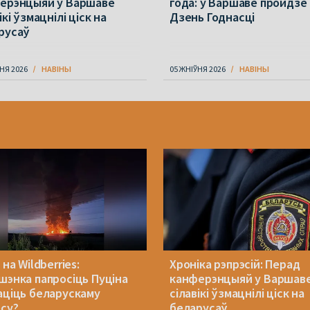
ерэнцыяй у Варшаве
года: у Варшаве пройдзе
ікі ўзмацнілі ціск на
Дзень Годнасці
русаў
НЯ 2026
НАВІНЫ
05 ЖНІЎНЯ 2026
НАВІНЫ
 на Wildberries:
Хроніка рэпрэсій: Перад
шэнка папросіць Пуціна
канферэнцыяй у Варшав
аціць беларускаму
сілавікі ўзмацнілі ціск на
есу?
беларусаў