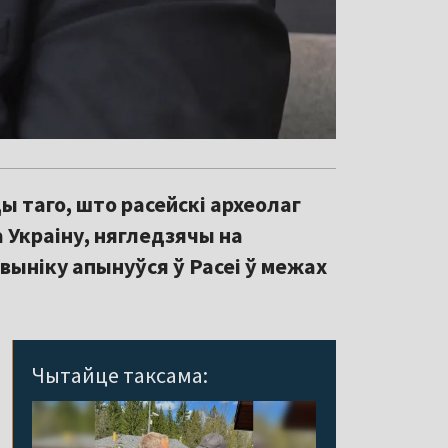
 таго, што расейскі археолаг
 Украіну, нягледзячы на
выніку апынуўся ў Расеі ў межах
Чытайце таксама: