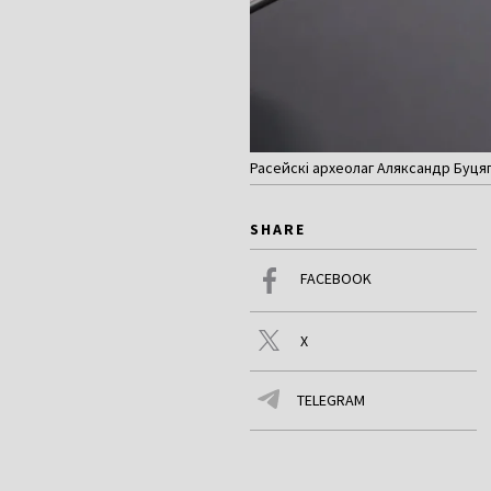
Расейскі археолаг Аляксандр Буцяг
SHARE
FACEBOOK
X
TELEGRAM