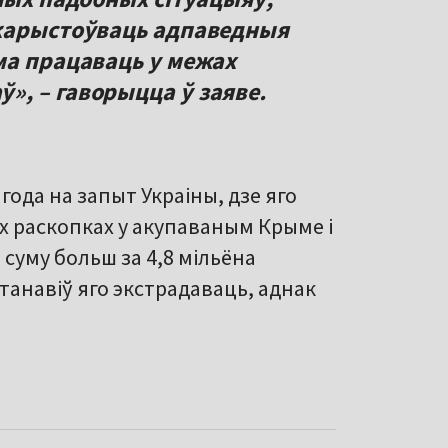
ыкарыстоўваць адпаведныя
ма працаваць у межах
, – гаворыцца ў заяве.
года на запыт Украіны, дзе яго
х раскопках у акупаваным Крыме і
суму больш за 4,8 мільёна
астанавіў яго экстрадаваць, аднак