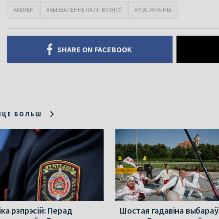
#АБМЕН
#ВЫЗВАЛЕННЕ ПАЛІТВЯЗНЯЎ
#МЗС УКРАІНЫ
SHARE ON FACEBOOK
ІЦЕ БОЛЬШ
ка рэпрэсій: Перад
Шостая гадавіна выбараў