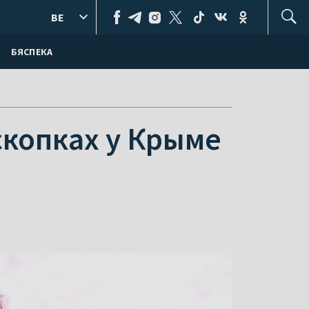
BE
БЯСПЕКА
скопках у Крыме