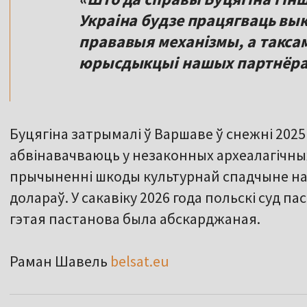
Украіна будзе працягваць в
прававыя механізмы, а такса
юрысдыкцыі нашых партнёраў»
Буцягіна затрымалі ў Варшаве ў снежні 2025 
абвінавачваюць у незаконных археалагічны
прычыненні шкоды культурнай спадчыне на 
долараў. У сакавіку 2026 года польскі суд п
гэтая пастанова была абскарджаная.
Раман Шавель
belsat.eu