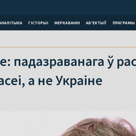
АНАЛІТЫКА
ГІСТОРЫІ
МЕРКАВАННI
АБ'ЕКТЫЎ
ПРАГРАМЫ
е: падазраванага ў ра
сеі, а не Украіне