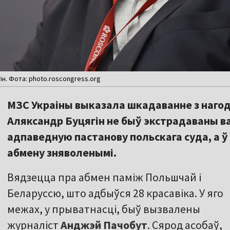
ін. Фота: photo.roscongress.org
МЗС Украіны выказала шкадаванне з нагоды
Аляксандр Буцягін не быў экстрадаваны ва
адпаведную пастанову польскага суда, а ў 
абмену зняволенымі.
Вядзецца пра абмен паміж Польшчай і
Беларуссю, што адбыўся 28 красавіка. У яго
межах, у прыватнасці, быў вызвалены
журналіст
Анджэй Пачобут
. Сярод асобаў,