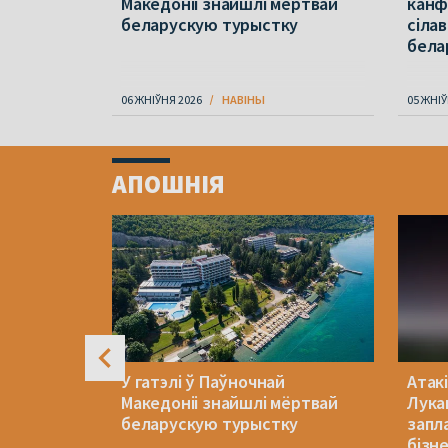
 месяц –
Македоніі знайшлі мёртвай
канф
 напалі на
беларускую турыстку
сілав
бела
06 ЖНІЎНЯ 2026
НАВІНЫ
05 ЖНІЎ
Item
1
АПОШНІЯ
of
4
ксама не
У гатэлі ў Паўночнай
Атакі
ахунак у
Македоніі знайшлі мёртвай
Лука
беларускую турыстку
запл
бізн