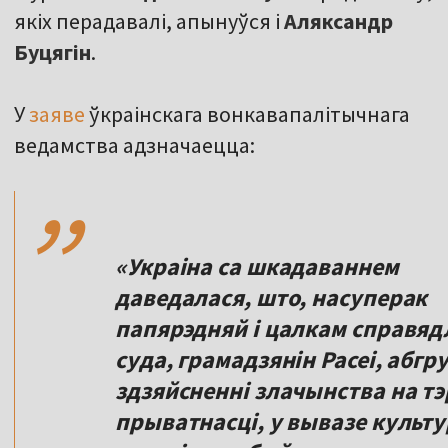
якіх перадавалі, апынуўся і
Аляксандр
Буцягін
.
У
заяве
ўкраінскага вонкавапалітычнага
,,
ведамства адзначаецца:
«Украіна са шкадаваннем
даведалася, што, насуперак
папярэдняй і цалкам справяд
суда, грамадзянін Расеі, абг
здзяйсненні злачынства на тэ
прыватнасці, у вывазе культ