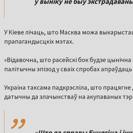
у выніку не быў экстрадаваны
У Кіеве лічаць, што Масква можа выкарыста
прапагандысцкіх мэтах.
«Відавочна, што расейскі бок будзе цыніч
палітычны эпізод у сваіх спробах апраўдаць
Украіна таксама падкрэсліла, што працягне 
,,
датычны да злачынстваў на акупаваных тэ
«Што да справы Буцягіна і ін