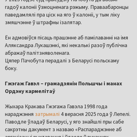
гадоў калоніі ўзмоцненага рэжыму. Праваабаронцы
паведамлялі пра ціск на яго ў калоніі, у тым ліку
змяшчэнне ў штрафны ізалятар.
Ëн адмовіўся пісаць прашэнне аб памілаванні на імя
Аляксандра Лукашэнкі, які некалькі разоў публічна
абражаў палітзняволенага.
Цяпер Пачобута перадалі з Беларусі польскаму
боку.
Гжэгаж Гавэл – грамадзянін Польшчы і манах
Ордэну кармелітаў
Жыхара Кракава Гжэгажа Гавэла 1998 года
нараджэння
затрымалі
4 верасня 2025 года ў Лепелі.
Паводле ўладаў Беларусі, у яго знайшлі пры сабе
сакрэтны дакумент з назваю «Распараджэнне аб
арганізацыі рыхтавання і ўдзеле ў вучэннях