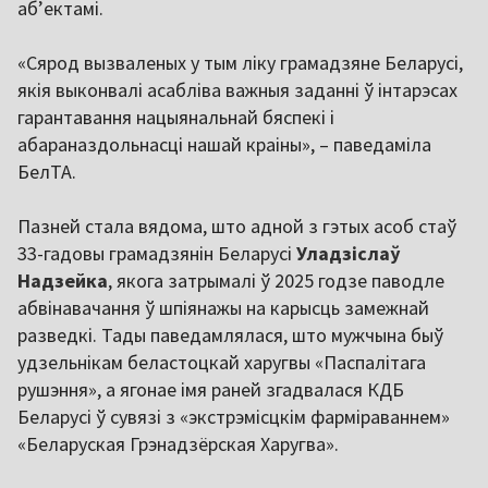
аб’ектамі.
«Сярод вызваленых у тым ліку грамадзяне Беларусі,
якія выконвалі асабліва важныя заданні ў інтарэсах
гарантавання нацыянальнай бяспекі і
абараназдольнасці нашай краіны», – паведаміла
БелТА.
Пазней стала вядома, што адной з гэтых асоб стаў
33-гадовы грамадзянін Беларусі
Уладзіслаў
Надзейка
, якога затрымалі ў 2025 годзе паводле
абвінавачання ў шпіянажы на карысць замежнай
разведкі. Тады паведамлялася, што мужчына быў
удзельнікам беластоцкай харугвы «Паспалітага
рушэння», а ягонае імя раней згадвалася КДБ
Беларусі ў сувязі з «экстрэмісцкім фарміраваннем»
«Беларуская Грэнадзёрская Харугва».