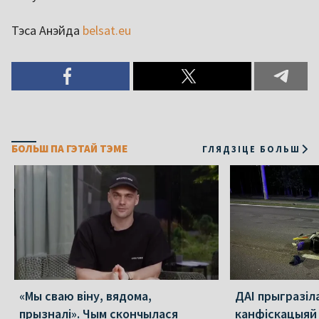
Тэса Анэйда
belsat.eu
БОЛЬШ ПА ГЭТАЙ ТЭМЕ
ГЛЯДЗІЦЕ БОЛЬШ
«Мы сваю віну, вядома,
ДАІ прыгразіл
прызналі». Чым скончылася
канфіскацыяй