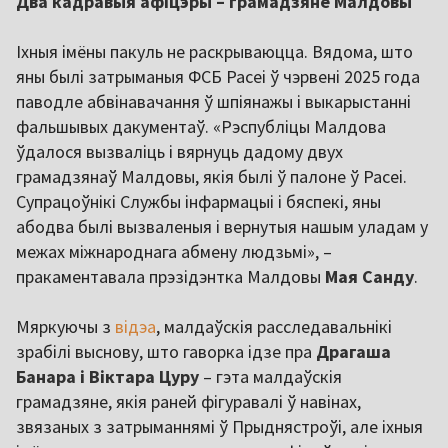
Два кадравыя афіцэры – грамадзяне Малдовы
Іхныя імёны пакуль не раскрываюцца. Вядома, што
яны былі затрыманыя ФСБ Расеі ў чэрвені 2025 года
паводле абвінавачання ў шпіянажы і выкарыстанні
фальшывых дакументаў. «Рэспубліцы Малдова
ўдалося вызваліць і вярнуць дадому двух
грамадзянаў Малдовы, якія былі ў палоне ў Расеі.
Супрацоўнікі Службы інфармацыі і бяспекі, яны
абодва былі вызваленыя і вернутыя нашым уладам у
межах міжнароднага абмену людзьмі», –
пракаментавала прэзідэнтка Малдовы
Мая Санду
.
Мяркуючы з
відэа
, малдаўскія расследавальнікі
зрабілі выснову, што гаворка ідзе пра
Драгаша
Банара і Віктара Цуру
– гэта малдаўскія
грамадзяне, якія раней фігуравалі ў навінах,
звязаных з затрыманнямі ў Прыднястроўі, але іхныя