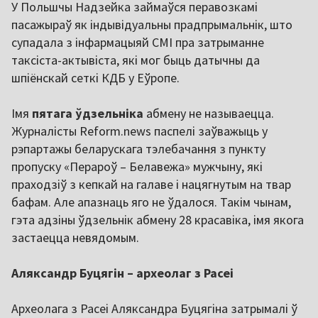
У Польшчы Надзейка займаўся перавозкамі
пасажыраў як індывідуальны прадпрымальнік, што
супадала з інфармацыяй СМІ пра затрыманне
таксіста-актывіста, які мог быць датычны да
шпіёнскай сеткі КДБ у Еўропе.
Імя
пятага ўдзельніка
абмену не называецца.
Журналісты Reform.news паспелі заўважыць у
рэпартажы беларускага тэлебачання з пункту
пропуску «Перароў – Белавежа» мужчыну, які
праходзіў з кепкай на галаве і нацягнутым на твар
бафам. Але апазнаць яго не ўдалося. Такім чынам,
гэта адзіны ўдзельнік абмену 28 красавіка, імя якога
застаецца невядомым.
Аляксандр Буцягін – археолаг з Расеі
Археолага з Расеі Аляксандра Буцягіна затрымалі ў