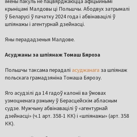
імёны пакуль не пацвярджаюцца афіцыйнымі
крыніцамі Малдовы ці Польшчы. Абодвух затрымалі
ў Беларусі ў пачатку 2024 года і абвінавацілі ў
шпіянажы і агентурнай дзейнасці.
Яны перададзеныя Малдове.
Асуджаны за шпіянаж Томаш Бяроза
Польшчы таксама перадалі
асуджанага
за шпіянаж
польскага грамадзяніна Томаша Бярозу.
Яго асудзілі да 14 гадоў калоніі ва ўмовах
узмоцненага рэжыму ў Берасцейскім абласным
судзе. Мужчыну абвінавацілі ў «агентурнай
дзейнасці» (ч.1 арт. 358-1 КК) і «шпіянажы» (арт. 358
КК).