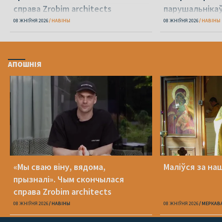
справа Zrobim architects
парушальніка
дронамі
08 ЖНІЎНЯ 2026
НАВІНЫ
08 ЖНІЎНЯ 2026
НАВІНЫ
АПОШНІЯ
«Мы сваю віну, вядома,
Маліўся за на
прызналі». Чым скончылася
справа Zrobim architects
08 ЖНІЎНЯ 2026
НАВІНЫ
08 ЖНІЎНЯ 2026
МЕРКАВ