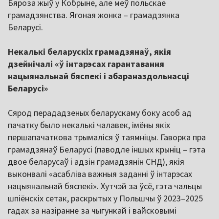
Бяроза жыў у Кобрыне, але меў польскае
грамадзянства. Ягоная жонка ­– грамадзянка
Беларусі.
Некалькі беларускіх грамадзянаў, якія
дзейнічалі «ў інтарэсах гарантавання
нацыянальнай бяспекі і абараназдольнасці
Беларусі»
Сярод перададзеных беларускаму боку асоб ад
пачатку было некалькі чалавек, імёны якіх
першапачаткова трымаліся ў таямніцы. Гаворка пра
грамадзянаў Беларусі (паводле іншых крыніц – гэта
двое беларусаў і адзін грамадзянін СНД), якія
выконвалі «асабліва важныя заданні ў інтарэсах
нацыянальнай бяспекі». Хутчэй за ўсё, гэта чальцы
шпіёнскіх сетак, раскрытых у Польшчы ў 2023–2025
гадах за назіранне за чыгункай і вайсковымі