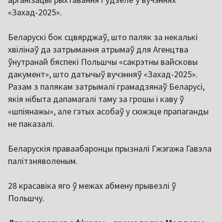
«Захад-2025».
Беларускі бок сцвярджаў, што паляк за некалькі
хвілінаў да затрымання атрымаў для Агенцтва
ўнутранай бяспекі Польшчы «сакрэтны вайсковы
дакумент», што датычыў вучэнняў «Захад-2025».
Разам з палякам затрымалі грамадзянаў Беларусі,
якія нібыта дапамагалі таму за грошы і каву ў
«шпіянажы», але гэтых асобаў у сюжэце прапаганды
не паказалі.
Беларускія праваабаронцы прызналі Гжэгажа Гавэла
палітзняволеным.
28 красавіка яго ў межах абмену прывезлі ў
Польшчу.