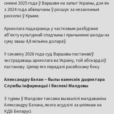
снежні 2025 года ў Варшаве на запыт Украіны, дзе ён
з 2024 года абвешчаны ў росшук за незаконныя
раскопкі ў Крыме.
Археолага падазраюць у частковым разбурэнні
аб’екту культурнай спадчыны і прычыненні шкоды на
суму звыш 4,8 мільёна долараў.
У сакавіку 2026 года суд Варшавы пастанавіў
экстрадаваць археолага ва Украіну, той абскардзіў
пастанову. Цяпер яго перадалі расейскаму боку.
Аляксандру Бэлан – былы намеснік дырэктара
Службы інфармацыі і бяспекі Малдовы
З турмы ў Малдове таксама вызвалілі малдаваніна
Аляксандру Бэлана, якога асудзілі за шпіянаж на
КДБ Беларусі.