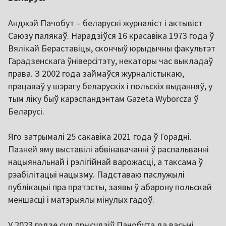
Анджэй Пачобут – беларускі журналіст і актывіст
Саюзу палякаў. Нарадзіўся 16 красавіка 1973 года ў
Вялікай Бераставіцы, скончыў юрыдычны факультэт
Гарадзенскага ўніверсітэту, некаторы час выкладаў
права. З 2002 года займаўся журналістыкаю,
працаваў у шэрагу беларускіх і польскіх выданняў, у
тым ліку быў карэспандэнтам Gazeta Wyborcza ў
Беларусі.
Яго затрымалі 25 сакавіка 2021 года ў Горадні.
Пазней яму выставілі абвінавачанні ў распальванні
нацыянальнай і рэлігійнай варожасці, а таксама ў
рэабілітацыі нацызму. Падставаю паслужылі
публікацыі пра пратэсты, заявы ў абарону польскай
меншасці і матэрыялы мінулых гадоў.
У 2023 годзе суд прысудзіў Пачобута да васьмі