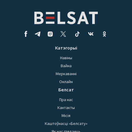
Катэгорыі
Навіны
Вайна
Меркаванні
Онлайн
Белсат
Пра нас
Кантакты
Місія
Каштоўнасці «Белсату»
Як нас глядзець