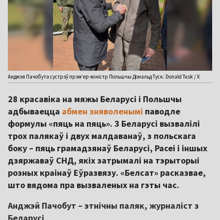
Анджэя Пачобута сустрэў прэм’ер-міністр Польшчы Дональд Туск. Donald Tusk / X
28 красавіка на мяжы Беларусі і Польшчы
адбываецца
абмен зняволенымі
паводле
формулы «пяць на пяць». З Беларусі вызвалілі
трох палякаў і двух малдаванаў, з польскага
боку – пяць грамадзянаў Беларусі, Расеі і іншых
дзяржаваў СНД, якіх затрымалі на тэрыторыі
розных краінаў Еўразвязу. «Белсат» расказвае,
што вядома пра вызваленых на гэты час.
Анджэй Пачобут – этнічны паляк, журналіст з
Беларусі