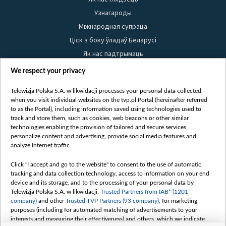
Узнагароды
Міжнародная супраца
Ціск з боку ўладаў Беларусі
Як нас падтрымаць
Правілы выкарыстання матэрыялаў
We respect your privacy
Інфармацыя аб адпраўніку
Telewizja Polska S.A. w likwidacji processes your personal data collected
Бяспека
when you visit individual websites on the tvp.pl Portal (hereinafter referred
Youtube
to as the Portal), including information saved using technologies used to
track and store them, such as cookies, web beacons or other similar
Белсат news
technologies enabling the provision of tailored and secure services,
personalize content and advertising, provide social media features and
Белсат Shorts
analyze Internet traffic.
Белсат Life
Click "I accept and go to the website" to consent to the use of automatic
Жэстачайшы мульт
tracking and data collection technology, access to information on your end
Belsat English
device and its storage, and to the processing of your personal data by
Telewizja Polska S.A. w likwidacji,
Trusted Partners from IAB* (1201
Biełsat PL
company)
and other
Trusted TVP Partners (93 company)
, for marketing
Белсат Now
purposes (including for automated matching of advertisements to your
interests and measuring their effectiveness) and others, which we indicate
Белсат History