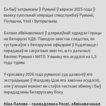
Ён быў затрыманы ў Румыніі ў верасні 2025 года ў
выніку супольнай аперацыі спецслужбаў Румыніі,
Польшчы, Чэхіі і Вугоршчыны.
Бэлана абвінавачвалі ў дзяржаўнай здрадзе і працы
на беларускі КДБ. Паводле звестак следства, ён
сустракаўся з беларускімі афіцэрамі ў Будапэшце і
перадаваў ім сакрэтныя звесткі, што датычылі
бяспекі Румыніі і NATO. У выніку яго асудзілі на 1,5
года турмы.
У красавіку 2026 года румынскі суд дазволіў яго
экстрадыцыю ў Малдову (дзе яго завочна асудзілі),
але ў апошні момант ён стаўся часткаю абмену і быў
перададзены беларускаму боку.
Ніна Папова – грамадзянка Расеі, абвінавачаная