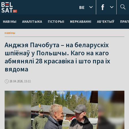
BE
НАВІНЫ
АНАЛІТЫКА
ГІСТОРЫІ
МЕРКАВАННI
АБ'ЕКТЫЎ
ПРАГ
навіны
Анджэя Пачобута – на беларускіх
шпіёнаў у Польшчы. Каго на каго
абмянялі 28 красавіка і што пра іх
вядома
28.04.2026, 15:11