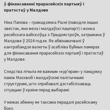
ў фінансаванні прарасейскіх партыяў і
пратэстаў у Малдове
Ніна Папова – грамадзянка Расеі (паводле іншых
звестак, яна мела і малдаўскі пашпарт) і жонка
расейскага вайскоўца з Прыднястроўя, затрымана ў
Малдове ў 2024 годзе. Яе абвінавачвалі ў
кантрабандзе валюты ў асабліва буйных памерах
для фінансавання прарасейскіх партыяў і пратэстаў
у Малдове.
Следства лічыла яе важным «курʼерам» у ланцужку
паміж Масквой і малдаўскімі палітычнымі
структурамі, што спрабавалі дэстабілізаваць
сітуацыю ў краіне перад выбарамі.
У межах абмену яе таксама перадалі расейскаму
боку.