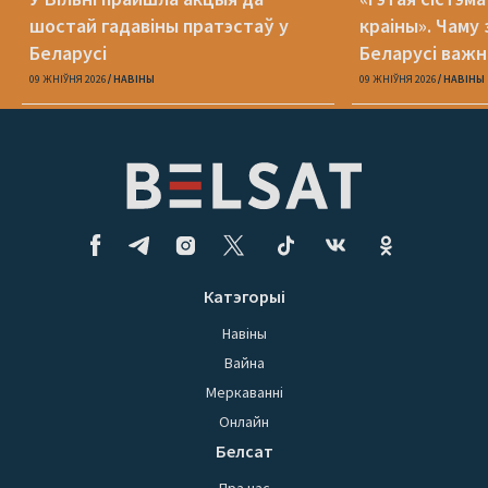
шостай гадавіны пратэстаў у
краіны». Чаму 
Беларусі
Беларусі важн
міжнародным 
09 ЖНІЎНЯ 2026
НАВІНЫ
09 ЖНІЎНЯ 2026
НАВІНЫ
Катэгорыі
Навіны
Вайна
Меркаванні
Онлайн
Белсат