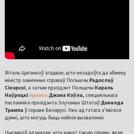
Віталь Цыганкоў згадвае, што незадоўга да абмену
міністр замежных справаў Польшчы
Радослаў
Сікорскі
, а затым прэзідэнт Польшчы
Караль
Наўроцкі
прынялі
Джона Коўла,
спецыяльнага
пасланніка прэзідэнта Злучаных Штатаў
Доналда
Трампа
ў справе Беларусі
. Ужо ад гэтага з’явіліся
думкі, што могуць быць нейкія вызваленні.
Цыганкоў адзначае, што нават такую справу, якая