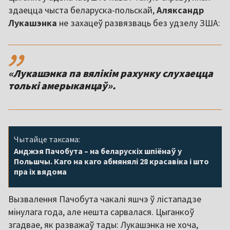
здаецца чыста беларуска-польскай,
Аляксандр
Лукашэнка
не захацеў развязваць без удзелу ЗША:
,,
«Лукашэнка па вялікім рахунку слухаецца
толькі амерыканцаў».
Чытайце таксама:
Анджэя Пачобута – на беларускіх шпіёнаў у
Польшчы. Каго на каго абмянялі 28 красавіка і што
пра іх вядома
Вызвалення Пачобута чакалі яшчэ ў лістападзе
мінулага года, але нешта сарвалася. Цыганкоў
згадвае, як разважаў тады: Лукашэнка не хоча,