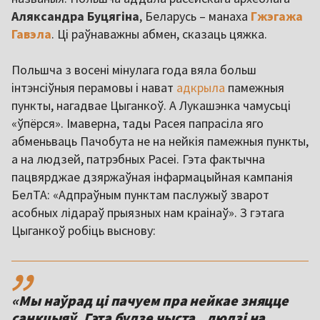
Аляксандра Буцягіна
, Беларусь – манаха
Гжэгажа
Гавэла
. Ці раўнаважны абмен, сказаць цяжка.
Польшча з восені мінулага года вяла больш
інтэнсіўныя перамовы і нават
адкрыла
памежныя
пункты, нагадвае Цыганкоў. А Лукашэнка чамусьці
«ўпёрся». Імаверна, тады Расея папрасіла яго
абменьваць Пачобута не на нейкія памежныя пункты,
а на людзей, патрэбных Расеі. Гэта фактычна
пацвярджае дзяржаўная інфармацыйная кампанія
БелТА: «Адпраўным пунктам паслужыў зварот
асобных лідараў прыязных нам краінаў». З гэтага
Цыганкоў робіць выснову:
,,
«Мы наўрад ці пачуем пра нейкае зняцце
санкцыяў. Гэта будзе чыста „людзі на