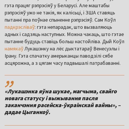
гэта працяг рэпрэсіяў у Беларусі. Але маштабы
рэпрэсіяў ужо не такія, як калісьці, і ЗША ставяць
пытанні пра поўнае спыненне рэпрэсіяў. Сам Коўл
падкрэсліваў
: гэта непарадак, што вызваляюць
адных і садзяць наступных. Можна чакаць, што гэтае
пытанне будуць ставіць больш настойліва. Дый Коўл
намякаў
Лукашэнку на лёс дыктатараў Венесуэлы і
Ірану. Гэта спачатку амерыканцы паводзілі сябе
асцярожна, а з цягам часу падвышалі патрабаванні.
,,
«Лукашэнка яўна шукае, магчыма, свайго
новага статусу і выжывання пасля
заканчэння расейска-ўкраінскай вайны», –
дадае Цыганкоў.