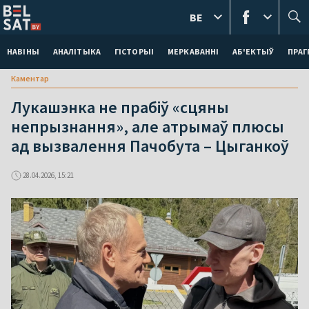
BE
НАВІНЫ
АНАЛІТЫКА
ГІСТОРЫІ
МЕРКАВАННI
АБ'ЕКТЫЎ
ПРАГ
Каментар
Лукашэнка не прабіў «сцяны
непрызнання», але атрымаў плюсы
ад вызвалення Пачобута – Цыганкоў
28.04.2026, 15:21