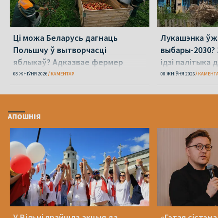
Ці можа Беларусь дагнаць
Лукашэнка ўж
Польшчу ў вытворчасці
выбары-2030? 
яблыкаў? Адказвае фермер
ідэі палітыка 
08 ЖНІЎНЯ 2026
КАМЕНТАР
08 ЖНІЎНЯ 2026
КАМЕНТ
АПОШНІЯ
У Вільні прайшла акцыя да
«Гэтая сістэм