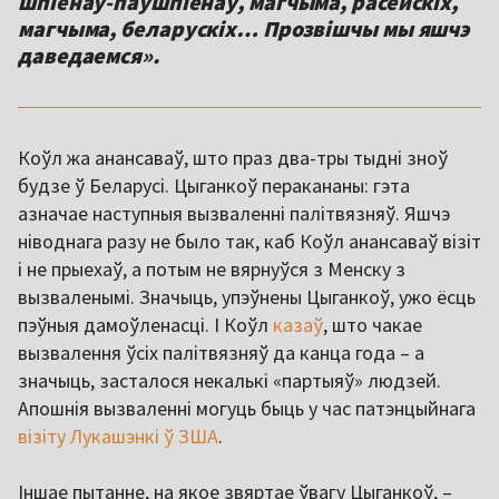
шпіёнаў-паўшпіёнаў, магчыма, расейскіх,
магчыма, беларускіх… Прозвішчы мы яшчэ
даведаемся».
Коўл жа анансаваў, што праз два-тры тыдні зноў
будзе ў Беларусі. Цыганкоў перакананы: гэта
азначае наступныя вызваленні палітвязняў. Яшчэ
ніводнага разу не было так, каб Коўл анансаваў візіт
і не прыехаў, а потым не вярнуўся з Менску з
вызваленымі. Значыць, упэўнены Цыганкоў, ужо ёсць
пэўныя дамоўленасці. І Коўл
казаў
, што чакае
вызвалення ўсіх палітвязняў да канца года – а
значыць, засталося некалькі «партыяў» людзей.
Апошнія вызваленні могуць быць у час патэнцыйнага
візіту Лукашэнкі ў ЗША
.
Іншае пытанне, на якое звяртае ўвагу Цыганкоў, –