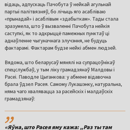
відаць, адпускаць Пачобута ў нейкай агульнай
партыі палітвязняў, бо лічыць яго асабліваю
«прынадай» і асаблівым «здабыткам». Тады стала
зразумела, што ў вызваленні Пачобута нейкія
саступкі, як то адкрыццё памежных пунктаў ці
аднаўленне чыгуначнага злучэння, не будуць
фактарамі. Фактарам будзе нейкі абмен людзей.
Вядома, што беларусаў мянялі на супрацоўнікаў
спецслужбаў, у тым ліку грамадзянаў Малдовы і
Расеі. Паводле Цыганкова: у абмене відавочна
брала ўдзел Расея. Самому Лукашэнку, натуральна,
няма чаго хвалявацца за расейскіх і малдаўскіх
грамадзянаў:
,,
«Яўна, што Расея яму кажа: „Раз ты там