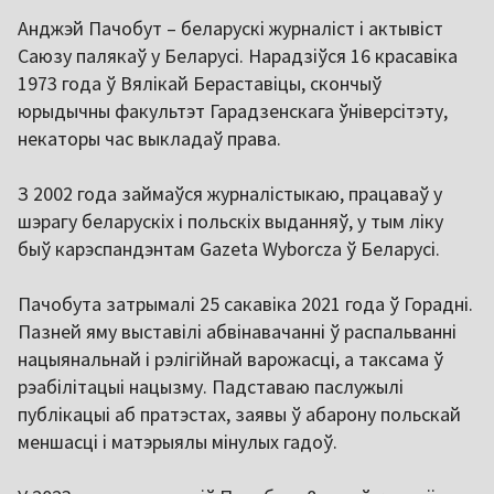
Анджэй Пачобут – беларускі журналіст і актывіст
Саюзу палякаў у Беларусі. Нарадзіўся 16 красавіка
1973 года ў Вялікай Бераставіцы, скончыў
юрыдычны факультэт Гарадзенскага ўніверсітэту,
некаторы час выкладаў права.
З 2002 года займаўся журналістыкаю, працаваў у
шэрагу беларускіх і польскіх выданняў, у тым ліку
быў карэспандэнтам Gazeta Wyborcza ў Беларусі.
Пачобута затрымалі 25 сакавіка 2021 года ў Горадні.
Пазней яму выставілі абвінавачанні ў распальванні
нацыянальнай і рэлігійнай варожасці, а таксама ў
рэабілітацыі нацызму. Падставаю паслужылі
публікацыі аб пратэстах, заявы ў абарону польскай
меншасці і матэрыялы мінулых гадоў.