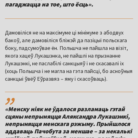
пагаджацца на тое, што ёсць».
Дамовіліся не на максімуме ці мінімуме з абодвух
бакоў, але дамовіліся бліжэй да пазіцыі польскага
боку, падсумоўвае ён. Польшча не пайшла на візіт,
якога хацеў Лукашэнка, не пайшлі на прызнанне
Лукашэнкі, не паслабілі санкцыяў і не скасавалі іх
(хоць Польшча і не магла на гэта пайсці, бо асноўныя
санкцыі ўвёў Еўразвяз – яму і скасоўваць).
,,
«Менску ніяк не ўдалося разламаць гэтай
сцяны непрыняцця Аляксандра Лукашэнкі,
непрыняцця менскага рэжыму. Прыйшлося
аддаваць Пачобута за меншае – за некалькі