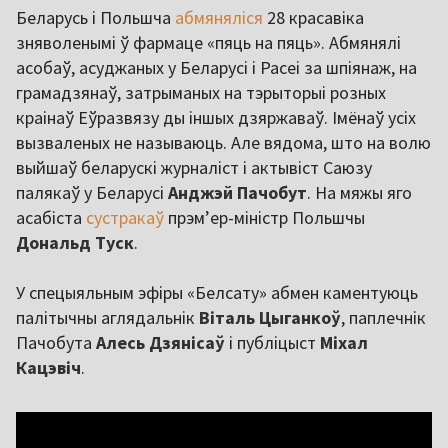
Беларусь і Польшча
абмяняліся
28 красавіка
зняволенымі ў фармаце «пяць на пяць». Абмянялі
асобаў, асуджаных у Беларусі і Расеі за шпіянаж, на
грамадзянаў, затрыманых на тэрыторыі розных
краінаў Еўразвязу ды іншых дзяржаваў. Імёнаў усіх
вызваленых не называюць. Але вядома, што на волю
выйшаў беларускі журналіст і актывіст Саюзу
палякаў у Беларусі
Анджэй Пачобут
. На мяжы яго
асабіста
сустракаў
прэм’ер-міністр Польшчы
Дональд Туск
.
У спецыяльным эфіры «Белсату» абмен каментуюць
палітычны аглядальнік
Віталь Цыганкоў
, паплечнік
Пачобута
Алесь Дзянісаў
і публіцыст
Міхал
Кацэвіч
.