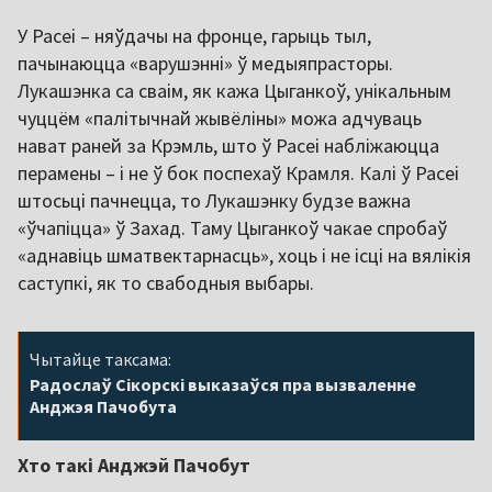
У Расеі – няўдачы на фронце, гарыць тыл,
пачынаюцца «варушэнні» ў медыяпрасторы.
Лукашэнка са сваім, як кажа Цыганкоў, унікальным
чуццём «палітычнай жывёліны» можа адчуваць
нават раней за Крэмль, што ў Расеі набліжаюцца
перамены – і не ў бок поспехаў Крамля. Калі ў Расеі
штосьці пачнецца, то Лукашэнку будзе важна
«ўчапіцца» ў Захад. Таму Цыганкоў чакае спробаў
«аднавіць шматвектарнасць», хоць і не ісці на вялікія
саступкі, як то свабодныя выбары.
Чытайце таксама:
Радослаў Сікорскі выказаўся пра вызваленне
Анджэя Пачобута
Хто такі Анджэй Пачобут