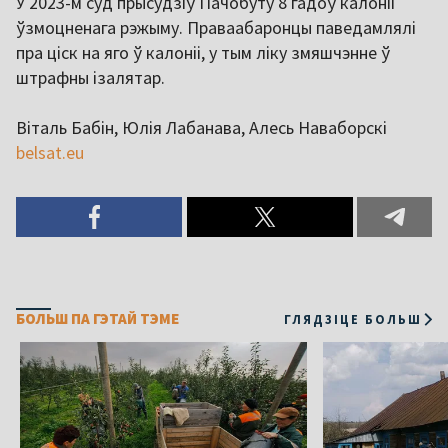
У 2023-м суд прысудзіў Пачобуту 8 гадоў калоніі
ўзмоцненага рэжыму. Праваабаронцы паведамлялі
пра ціск на яго ў калоніі, у тым ліку змяшчэнне ў
штрафны ізалятар.
Віталь Бабін, Юлія Лабанава, Алесь Наваборскі
belsat.eu
БОЛЬШ ПА ГЭТАЙ ТЭМЕ
ГЛЯДЗІЦЕ БОЛЬШ