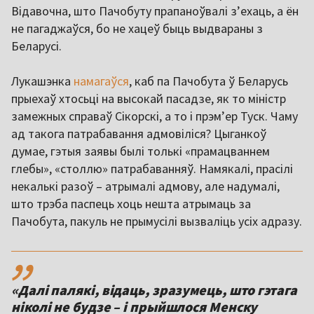
Відавочна, што Пачобуту прапаноўвалі з’ехаць, а ён
не пагаджаўся, бо не хацеў быць выдвараны з
Беларусі.
Лукашэнка
намагаўся
, каб па Пачобута ў Беларусь
прыехаў хтосьці на высокай пасадзе, як то міністр
замежных справаў Сікорскі, а то і прэм’ер Туск. Чаму
ад такога патрабавання адмовіліся? Цыганкоў
думае, гэтыя заявы былі толькі «прамацваннем
глебы», «столлю» патрабаванняў. Намякалі, прасілі
некалькі разоў – атрымалі адмову, але надумалі,
што трэба паспець хоць нешта атрымаць за
Пачобута, пакуль не прымусілі вызваліць усіх адразу.
,,
«Далі палякі, відаць, зразумець, што гэтага
ніколі не будзе – і прыйшлося Менску