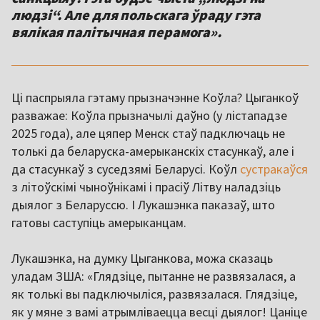
людзі“. Але для польскага ўраду гэта
вялікая палітычная перамога».
Ці паспрыяла гэтаму прызначэнне Коўла? Цыганкоў
разважае: Коўла прызначылі даўно (у лістападзе
2025 года), але цяпер Менск стаў падключаць не
толькі да беларуска-амерыканскіх стасункаў, але і
да стасункаў з суседзямі Беларусі. Коўл
сустракаўся
з літоўскімі чыноўнікамі і прасіў Літву наладзіць
дыялог з Беларуссю. І Лукашэнка паказаў, што
гатовы саступіць амерыканцам.
Лукашэнка, на думку Цыганкова, можа сказаць
уладам ЗША: «Глядзіце, пытанне не развязалася, а
як толькі вы падключыліся, развязалася. Глядзіце,
як у мяне з вамі атрымліваецца весці дыялог! Цаніце