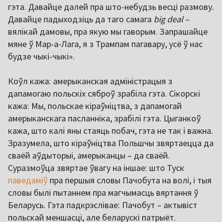
гэта. Давайце далей пра што-небудзь весці размову.
Давайце падыходзіць да таго самага
big deal
–
вялікай дамовы, пра якую мы гаворым. Запрашайце
мяне ў Мар-а-Лага, я з Трампам пагавару, усё ў нас
будзе чыкі-чыкі».
Коўл кажа: амерыканская адміністрацыя з
дапамогаю польскіх сяброў зрабіла гэта. Сікорскі
кажа: Мы, польскае кіраўніцтва, з дапамогай
амерыканскага пасланніка, зрабілі гэта. Цыганкоў
кажа, што калі яны стаяць побач, гэта не так і важна.
Зразумела, што кіраўніцтва Польшчы звяртаецца да
сваёй аўдыторыі, амерыканцы – да сваёй.
Суразмоўца звяртае ўвагу на іншае: што Туск
паведаміў
пра першыя словы Пачобута на волі, і тыя
словы былі пытаннем пра магчымасць вяртання ў
Беларусь. Гэта падкрэслівае: Пачобут – актывіст
польскай меншасці, але беларускі патрыёт.