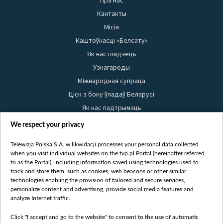
Пра нас
Кантакты
Місія
Каштоўнасці «Белсату»
Як нас глядзець
Узнагароды
Міжнародная супраца
Ціск з боку ўладаў Беларусі
Як нас падтрымаць
Правілы выкарыстання матэрыялаў
We respect your privacy
Інфармацыя аб адпраўніку
Telewizja Polska S.A. w likwidacji processes your personal data collected
Бяспека
when you visit individual websites on the tvp.pl Portal (hereinafter referred
Youtube
to as the Portal), including information saved using technologies used to
track and store them, such as cookies, web beacons or other similar
Белсат news
technologies enabling the provision of tailored and secure services,
personalize content and advertising, provide social media features and
Белсат Shorts
analyze Internet traffic.
Белсат Life
Click "I accept and go to the website" to consent to the use of automatic
Жэстачайшы мульт