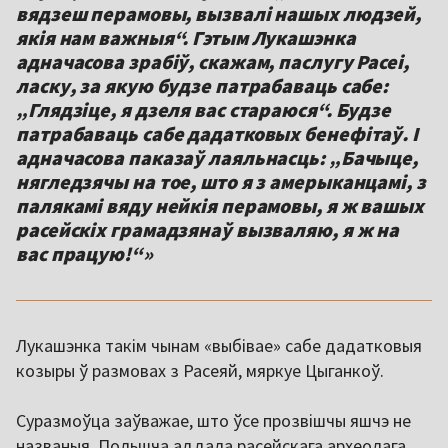
вядзеш перамовы, вызвалі нашых людзей,
якія нам важныя“. Гэтым Лукашэнка
адначасова зрабіў, скажам, паслугу Расеі,
ласку, за якую будзе патрабаваць сабе:
„Глядзіце, я дзеля вас стараюся“. Будзе
патрабаваць сабе дадатковых бенефітаў. І
адначасова паказаў лаяльнасць: „Бачыце,
нягледзячы на тое, што я з амерыканцамі, з
палякамі вяду нейкія перамовы, я ж вашых
расейскіх грамадзянаў вызваляю, я ж на
вас працую!“»
Лукашэнка такім чынам «выбівае» сабе дадатковыя
козыры ў размовах з Расеяй, мяркуе Цыганкоў.
Суразмоўца заўважае, што ўсе прозвішчы яшчэ не
названыя. Польшча аддала расейскага археолага