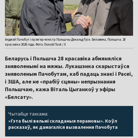
Анджэй Пачобут і прэм’ер-міністр Польшчы Дональд Туск. Белавежа, Польшча. 28
красавіка 2026 года. Фота: Donald Tusk / X
Беларусь і Польшча 28 красавіка абмяняліся
зняволенымі на мяжы. Лукашэнка скарыстаўся
зняволеным Пачобутам, каб падаць знакі і Расеі,
і ЗША, але не «прабіў сцяны» непрызнання
Польшчаю, кажа Віталь Цыганкоў у эфіры
«Белсату».
Чытайце таксама:
«Гэта былі вельмі складаныя перамовы». Коўл
расказаў, як дамагаліся вызвалення Пачобута