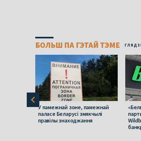
БОЛЬШ ПА ГЭТАЙ ТЭМЕ
ГЛЯДЗ
законна
У памежнай зоне, памежнай
«Бел
е,
паласе Беларусі змякчылі
парт
дамоў
правілы знаходжання
Wildb
банк