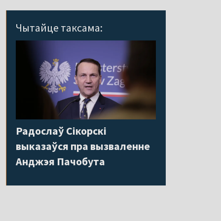
Чытайце таксама:
Радослаў Сікорскі
выказаўся пра вызваленне
Анджэя Пачобута