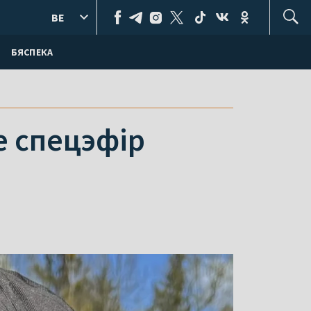
BE
БЯСПЕКА
е спецэфір