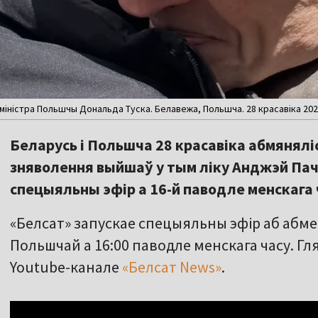
ністра Польшчы Дональда Туска. Белавежа, Польшча. 28 красавіка 2026 
Беларусь і Польшча 28 красавіка абмянялі
зняволення выйшаў у тым ліку Анджэй Пач
спецыяльны эфір а 16-й паводле менскага 
«Белсат» запускае спецыяльны эфір аб абме
Польшчай а 16:00 паводле менскага часу. Гл
Youtube-канале
«Белсат News»
.