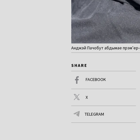
Анджэй Пачобут абдымае прэм’ер-мі
SHARE
FACEBOOK
X
TELEGRAM