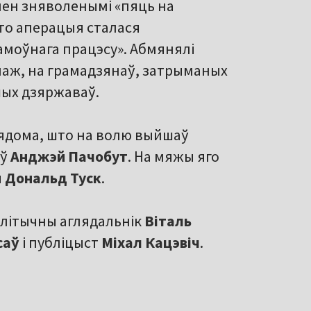
мен зняволенымі «пяць на
што аперацыя сталася
амоўнага працэсу». Абмянялі
іянаж, на грамадзянаў, затрыманых
шых дзяржаваў.
вядома, што на волю выйшаў
аў
Анджэй Пачобут
. На мяжы яго
ы
Дональд Туск
.
алітычны аглядальнік
Віталь
саў
і публіцыст
Міхал Кацэвіч
.