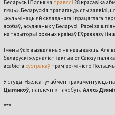
Беларусь і Польшча
правялі
28 красавіка аб
пяць». Беларускія прапагандысты заявілі, 
«кульмінацыяй складанага і працяглага пер
асобаў, асуджаных у Беларусі і Расеі за шп
на тэрыторыі розных краінаў Еўразвязу і ін
Імёны ўсіх вызваленых не называюць. Але 
беларускі журналіст і актывіст Саюзу паляк
асабіста
сустракаў
прэм’ер-міністр Польшч
У студыі «Белсату» абмен пракаментуюць п
Цыганкоў
, паплечнік Пачобута
Алесь Дзяні
***