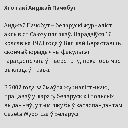
Хто такі Анджэй Пачобут
Анджэй Пачобут – беларускі журналіст і
актывіст Саюзу палякаў. Нарадзіўся 16
красавіка 1973 года ў Вялікай Бераставіцы,
скончыў юрыдычны факультэт
Гарадзенскага ўніверсітэту, некаторы час
выкладаў права.
З 2002 года займаўся журналістыкаю,
працаваў у шэрагу беларускіх і польскіх
выданняў, у тым ліку быў карэспандэнтам
Gazeta Wyborcza ў Беларусі.