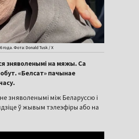
года. Фота: Donald Tusk / X
ся зняволенымі на мяжы. Са
обут. «Белсат» пачынае
часу.
не зняволенымі між Беларуссю і
ядзіце ў жывым тэлеэфіры або на