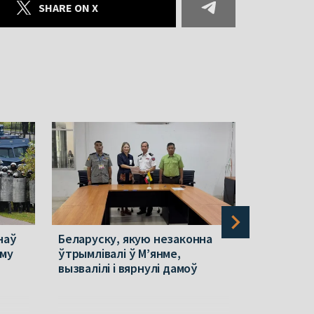
SHARE ON X
наў
Беларуску, якую незаконна
У памежн
Яму
ўтрымлівалі ў М’янме,
паласе Бе
вызвалілі і вярнулі дамоў
правілы 