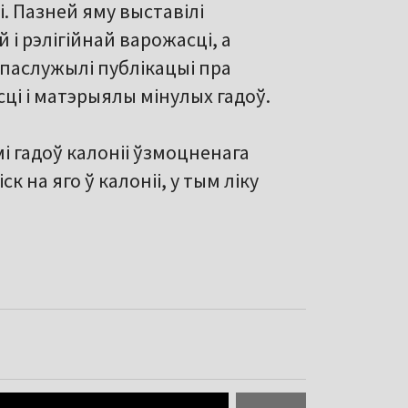
і. Пазней яму выставілі
і рэлігійнай варожасці, а
 паслужылі публікацыі пра
ці і матэрыялы мінулых гадоў.
мі гадоў калоніі ўзмоцненага
 на яго ў калоніі, у тым ліку