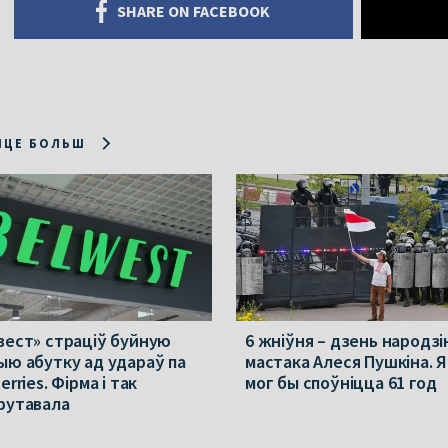
SHARE ON FACEBOOK
ІЦЕ БОЛЬШ
вест» страціў буйную
6 жніўня – дзень народзі
ыю абутку ад удараў па
мастака Алеся Пушкіна. 
erries. Фірма і так
мог бы споўніцца 61 год
рутавала