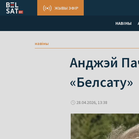
ЖЫВЫ ЭФІР
НАВІНЫ
навіны
Анджэй Пач
«Белсату»
28.04.2026, 13:38