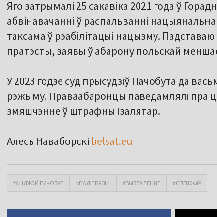
Яго затрымалі 25 сакавіка 2021 года ў Горадн
абвінавачанні ў распальванні нацыянальнай 
таксама ў рэабілітацыі нацызму. Падставаю
пратэсты, заявы ў абарону польскай меншас
У 2023 годзе суд прысудзіў Пачобута да вась
рэжыму. Праваабаронцы паведамлялі пра ціск
змяшчэнне ў штрафны ізалятар.
Алесь Наваборскі
belsat.eu
#АНДЖЭЙ ПАЧОБУТ
#ПАЛІТВЯЗНІ
#ВЫЗВАЛЕННЕ
#СПЕЦЭФІР