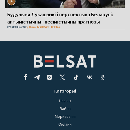
Будучыня Лукашэнкі і перспектыва Беларусі:
аптымістычны і песімістычны прагнозы
02 САКАВІКА 2026
АГАРА. БЕЛАРУСКІ ВЕКТАР
Катэгорыі
Навіны
Вайна
Меркаванні
Онлайн