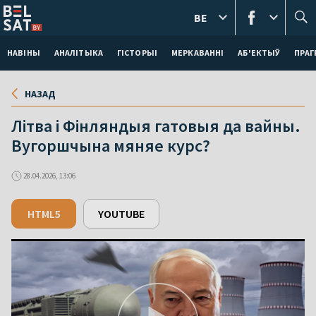
BE
НАВІНЫ
АНАЛІТЫКА
ГІСТОРЫІ
МЕРКАВАННI
АБ'ЕКТЫЎ
ПРАГ
НАЗАД
Літва і Фінляндыя гатовыя да вайны.
Вугоршчына мяняе курс?
28.04.2026, 13:06
HTML5
YOUTUBE