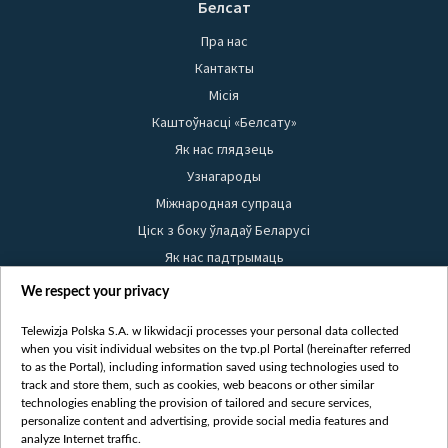
Белсат
Пра нас
Кантакты
Місія
Каштоўнасці «Белсату»
Як нас глядзець
Узнагароды
Міжнародная супраца
Ціск з боку ўладаў Беларусі
Як нас падтрымаць
Правілы выкарыстання матэрыялаў
We respect your privacy
Інфармацыя аб адпраўніку
Telewizja Polska S.A. w likwidacji processes your personal data collected
Бяспека
when you visit individual websites on the tvp.pl Portal (hereinafter referred
Youtube
to as the Portal), including information saved using technologies used to
track and store them, such as cookies, web beacons or other similar
Белсат news
technologies enabling the provision of tailored and secure services,
personalize content and advertising, provide social media features and
Белсат Shorts
analyze Internet traffic.