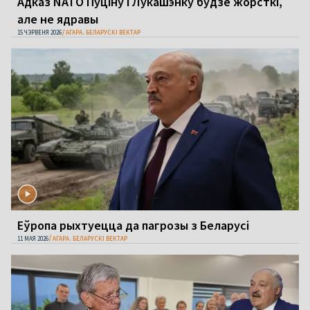
Адказ NATO Пуціну і Лукашэнку будзе жорсткі,
але не ядравы
15 ЧЭРВЕНЯ 2026
АГАРА. БЕЛАРУСКІ ВЕКТАР
Еўропа рыхтуецца да пагрозы з Беларусі
11 МАЯ 2026
АГАРА. БЕЛАРУСКІ ВЕКТАР