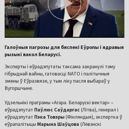
Галоўныя пагрозы для бяспекі Еўропы і ядравыя
рызыкі вакол Беларусі.
Эксперты і еўрадэпутаты таксама закранулі тэму
гібрыднай вайны, гатовасці NATO і палітычныя
змены ў Еўразвязе, у тым ліку пасля выбараў у
Вугоршчыне.
Удзельнікі праграмы «Агара. Беларускі вектар» –
еўрадэпутат
Паўлюс Саўдаргас
(Літва), генерал і
еўрадэпутат
Пэка Товэры
(Фінляндыя), экспертка ў
еўрапалітыцы
Марына Шаўцова
(Лёвэнскі