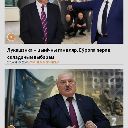
Лукашэнка – цынічны гандляр. Еўропа перад
складаным выбарам
23 САКАВІКА 2026
АГАРА. БЕЛАРУСКІ ВЕКТАР