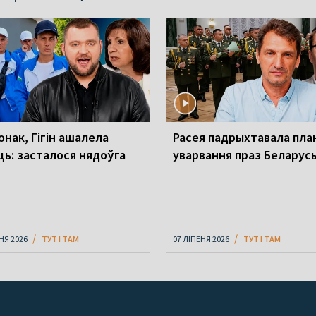
онак, Гігін ашалела
Расея падрыхтавала пла
ць: засталося нядоўга
уварвання праз Беларус
НЯ 2026
ТУТ І ТАМ
07 ЛІПЕНЯ 2026
ТУТ І ТАМ