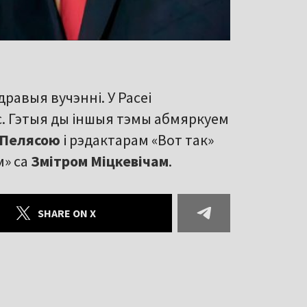
авыя вучэнні. У Расеі
. Гэтыя ды іншыя тэмы абмяркуем
 Пелясою
і рэдактарам «Вот так»
м» са
Змітром Міцкевічам
.
SHARE ON X