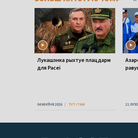
Лукашэнка рыхтуе плацдарм
Азар
для Расеі
раву
04 ЖНІЎНЯ 2026
ТУТ І ТАМ
21 ЛІПЕ