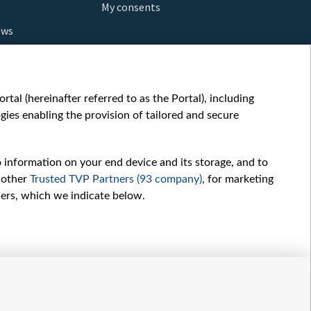
My consents
ews
orts
fe
шы мульт
tal (hereinafter referred to as the Portal), including
glish
ies enabling the provision of tailored and secure
ow
story
o information on your end device and its storage, and to
sic
 other
Trusted TVP Partners (93 company)
, for marketing
oc
hers, which we indicate below.