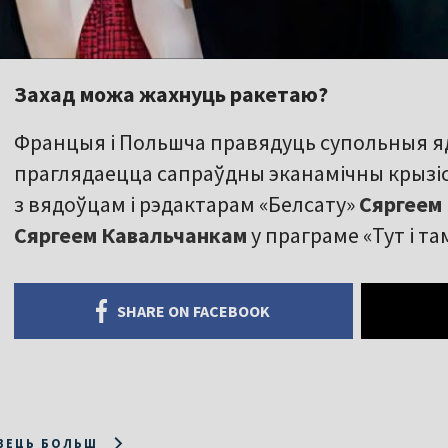
Захад можа жахнуць ракетаю?
Францыя і Польшча правядуць супольныя ядр
праглядаецца сапраўдны эканамічны крызіс
з вядоўцам і рэдактарам «Белсату»
Сяргеем
Сяргеем Кавальчанкам
у праграме «Тут і та
SHARE ON FACEBOOK
ЗЕЦЬ БОЛЬШ