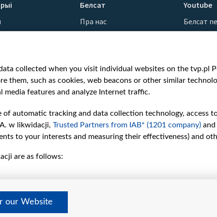
рыі
Белсат
Youtube
ы
Пра нас
Белсат n
Кантакты
Белсат Sh
ванні
Місія
Белсат Li
н
Каштоўнасці «Белсату»
Жэстачай
ata collected when you visit individual websites on the tvp.pl Por
Як нас глядзець
Belsat En
re them, such as cookies, web beacons or other similar technolog
Узнагароды
Biełsat PL
l media features and analyze Internet traffic.
Міжнародная супраца
Белсат N
Ціск з боку ўладаў
Белсат Hi
e of automatic tracking and data collection technology, access t
Беларусі
Белсат Mu
A. w likwidacji,
Trusted Partners from IAB* (1201 company)
and
Як нас падтрымаць
Белсат D
nts to your interests and measuring their effectiveness) and ot
Правілы выкарыстання
cji are as follows:
матэрыялаў
Інфармацыя аб
адпраўніку
Бяспека
er our Website