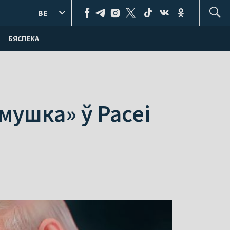
BE
БЯСПЕКА
мушка» ў Расеі