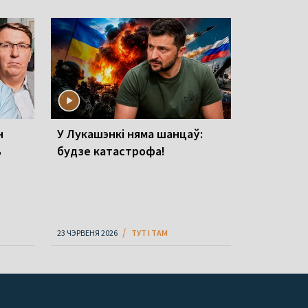
н
У Лукашэнкі няма шанцаў:
ь
будзе катастрофа!
23 ЧЭРВЕНЯ 2026
ТУТ І ТАМ