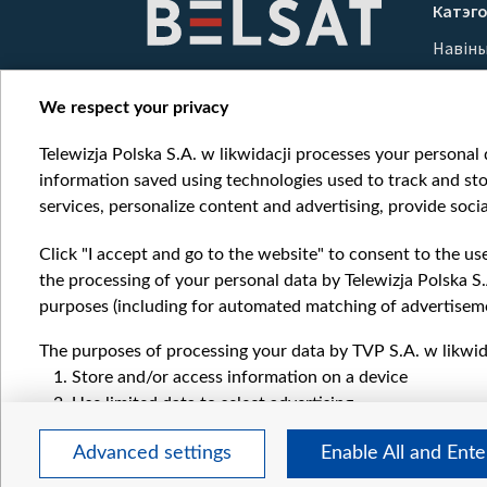
Катэго
Навін
Вайна
Мерка
We respect your privacy
Онлай
Telewizja Polska S.A. w likwidacji processes your personal d
information saved using technologies used to track and sto
services, personalize content and advertising, provide socia
Click "I accept and go to the website" to consent to the us
the processing of your personal data by Telewizja Polska S.
purposes (including for automated matching of advertiseme
The purposes of processing your data by TVP S.A. w likwida
Store and/or access information on a device
Use limited data to select advertising
Create profiles for personalised advertising
Advanced settings
Enable All and Ent
Use profiles to select personalised advertising
Create profiles to personalise content