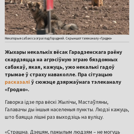
Некаторыя сабакі са зграі пад Горадняй. Скрыншот тэлеканалу «Гродно»
Жыхары некалькіх вёсак Гарадзенскага раёну
скардзяцца на агрэсіўную зграю бяздомных
сабакаў, якая, кажуць, ужо некалькі гадоў
трымае ў страху наваколле. Пра сітуацыю
расказалі
ў сюжэце дзяржаўнага тэлеканалу
«Гродно».
Гаворка ідзе пра вёскі Жылічы, Мастаўляны,
Галавачы ды іншыя населеныя пункты. Людзі кажуць,
што баяцца лішні раз выходзіць на вуліцу.
«Страшна. Дзецям, пажылым людзям – не могуць