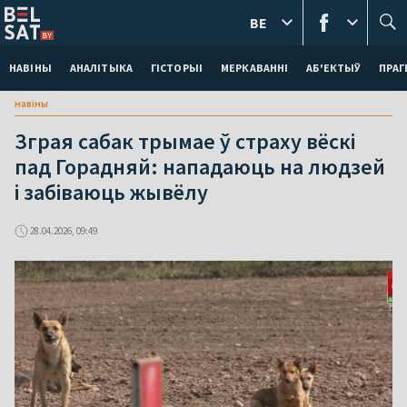
BE
НАВІНЫ
АНАЛІТЫКА
ГІСТОРЫІ
МЕРКАВАННI
АБ'ЕКТЫЎ
ПРАГ
навіны
Зграя сабак трымае ў страху вёскі
пад Горадняй: нападаюць на людзей
і забіваюць жывёлу
28.04.2026, 09:49