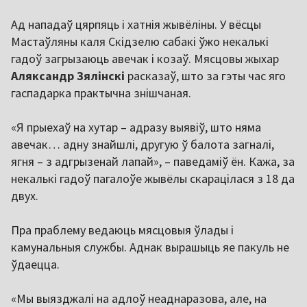
Ад нападаў цярпяць і хатнія жывёліны. У вёсцы
Мастаўляны каля Скідзелю сабакі ўжо некалькі
гадоў загрызаюць авечак і козаў. Мясцовы жыхар
Аляксандр Зялінскі
расказаў, што за гэты час яго
гаспадарка практычна знішчаная.
«Я прыехаў на хутар – адразу выявіў, што няма
авечак… адну знайшлі, другую ў балота загналі,
ягня – з адгрызенай лапай», – паведаміў ён. Кажа, за
некалькі гадоў пагалоўе жывёлы скарацілася з 18 да
двух.
Пра праблему ведаюць мясцовыя ўлады і
камунальныя службы. Аднак вырашыць яе пакуль не
ўдаецца.
«Мы выязджалі на адлоў неаднаразова, але, на