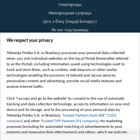
Узнагароды
Міжнародная супраца
Ціск з боку ўладаў Беларусі
Як нас падтрымаць
Правілы выкарыстання матэрыялаў
We respect your privacy
Інфармацыя аб адпраўніку
Telewizja Polska S.A. w likwidacji processes your personal data collected
Бяспека
when you visit individual websites on the tvp.pl Portal (hereinafter referred
Youtube
to as the Portal), including information saved using technologies used to
track and store them, such as cookies, web beacons or other similar
Белсат news
technologies enabling the provision of tailored and secure services,
personalize content and advertising, provide social media features and
Белсат Shorts
analyze Internet traffic.
Белсат Life
Click "I accept and go to the website" to consent to the use of automatic
Жэстачайшы мульт
tracking and data collection technology, access to information on your end
Belsat English
device and its storage, and to the processing of your personal data by
Telewizja Polska S.A. w likwidacji,
Trusted Partners from IAB* (1201
Biełsat PL
company)
and other
Trusted TVP Partners (93 company)
, for marketing
Белсат Now
purposes (including for automated matching of advertisements to your
interests and measuring their effectiveness) and others, which we indicate
Белсат History
below.