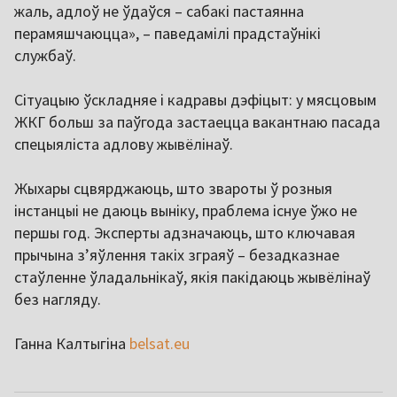
жаль, адлоў не ўдаўся – сабакі пастаянна
перамяшчаюцца», – паведамілі прадстаўнікі
службаў.
Сітуацыю ўскладняе і кадравы дэфіцыт: у мясцовым
ЖКГ больш за паўгода застаецца вакантнаю пасада
спецыяліста адлову жывёлінаў.
Жыхары сцвярджаюць, што звароты ў розныя
інстанцыі не даюць выніку, праблема існуе ўжо не
першы год. Эксперты адзначаюць, што ключавая
прычына з’яўлення такіх зграяў – безадказнае
стаўленне ўладальнікаў, якія пакідаюць жывёлінаў
без нагляду.
Ганна Калтыгіна
belsat.eu