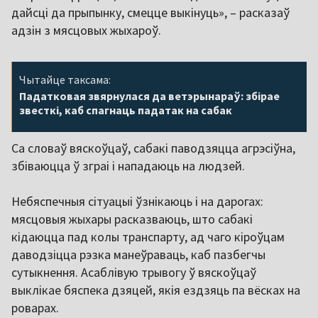
дайсці да прыпынку, смецце выкінуць», – расказаў
адзін з мясцовых жыхароў.
Чытайце таксама:
Падатковая звярнулася да ветэрынараў: збірае
звесткі, каб спагнаць падатак на сабак
Са словаў вяскоўцаў, сабакі паводзяцца агрэсіўна,
збіваюцца ў зграі і нападаюць на людзей.
Небяспечныя сітуацыі ўзнікаюць і на дарогах:
мясцовыя жыхары расказваюць, што сабакі
кідаюцца пад колы транспарту, ад чаго кіроўцам
даводзіцца рэзка манеўраваць, каб пазбегчы
сутыкнення. Асаблівую трывогу ў вяскоўцаў
выклікае бяспека дзяцей, якія ездзяць па вёсках на
роварах.