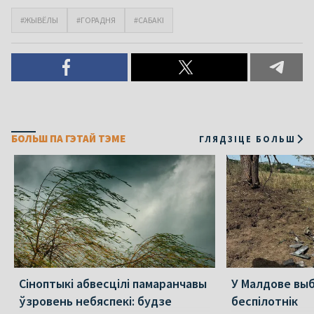
#ЖЫВЁЛЫ
#ГОРАДНЯ
#САБАКІ
БОЛЬШ ПА ГЭТАЙ ТЭМЕ
ГЛЯДЗІЦЕ БОЛЬШ
Сіноптыкі абвесцілі памаранчавы
У Малдове вы
ўзровень небяспекі: будзе
беспілотнік