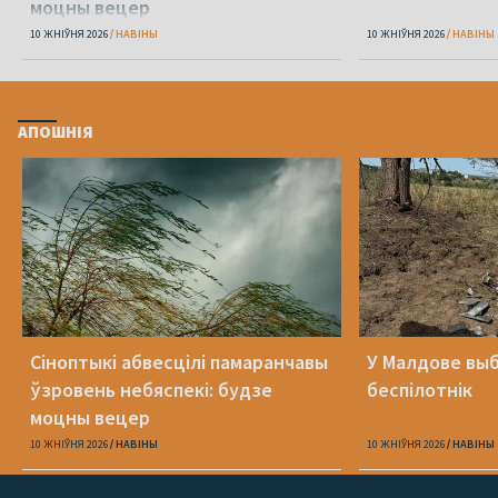
моцны вецер
10 ЖНІЎНЯ 2026
НАВІНЫ
10 ЖНІЎНЯ 2026
НАВІНЫ
АПОШНІЯ
Сіноптыкі абвесцілі памаранчавы
У Малдове вы
ўзровень небяспекі: будзе
беспілотнік
моцны вецер
10 ЖНІЎНЯ 2026
НАВІНЫ
10 ЖНІЎНЯ 2026
НАВІНЫ