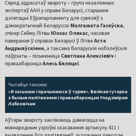
Сярод адрасатаў звароту – група незалежных
экспертаў ААН у справе Беларусі, старшыня
дэлегацыі Еўрапарламенту для сувязяў з
дэмакратычнай Беларуссю
Малгажата Гасеўска
,
спікер Сейму Літвы
Юозас Олякас
, часовая
павераная ў справах Беларусі ў Літве
Аста
Андрыяўскіене
, а таксама беларускія нобэлеўскія
лаўрэаты – пісьменніца
Святлана Алексіевіч
і
праваабаронца
Алесь Бяляцкі
.
Чытайце таксама:
«Я засынаю і прачынаюся ў турме». Вялікая гутарка
з былым палітвязнем і праваабаронцам Уладзімірам
Лабковічам
Аўтары звароту заклікаюць дамагацца на
міжнародным узроўні скасавання артыкулу 411 і
вызвалення ўсіх палітвязняў, асуджаных паводле