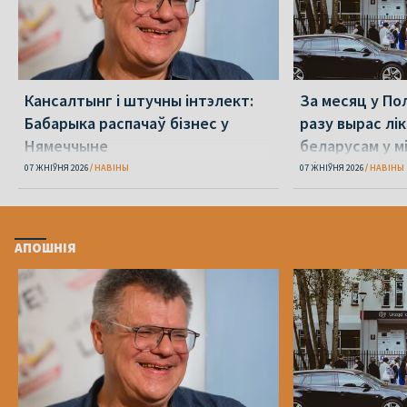
Кансалтынг і штучны інтэлект:
За месяц у По
Бабарыка распачаў бізнес у
разу вырас лі
Нямеччыне
беларусам у 
абароне
07 ЖНІЎНЯ 2026
НАВІНЫ
07 ЖНІЎНЯ 2026
НАВІНЫ
АПОШНІЯ