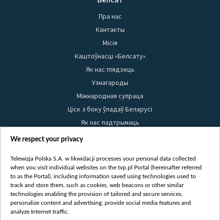
Пра нас
Кантакты
Місія
Каштоўнасці «Белсату»
Як нас глядзець
Узнагароды
Міжнародная супраца
Ціск з боку ўладаў Беларусі
Як нас падтрымаць
Правілы выкарыстання матэрыялаў
We respect your privacy
Інфармацыя аб адпраўніку
Telewizja Polska S.A. w likwidacji processes your personal data collected
Бяспека
when you visit individual websites on the tvp.pl Portal (hereinafter referred
Youtube
to as the Portal), including information saved using technologies used to
track and store them, such as cookies, web beacons or other similar
Белсат news
technologies enabling the provision of tailored and secure services,
personalize content and advertising, provide social media features and
Белсат Shorts
analyze Internet traffic.
Белсат Life