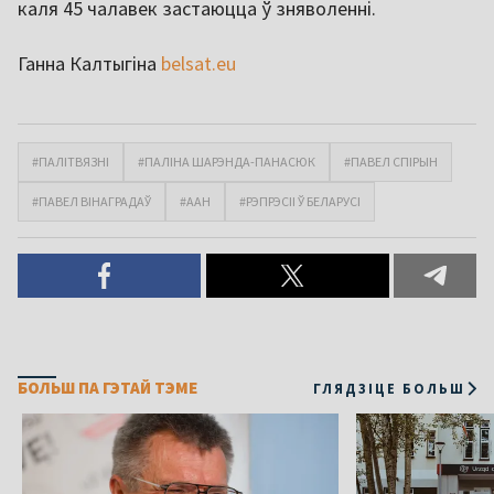
каля 45 чалавек застаюцца ў зняволенні.
Ганна Калтыгіна
belsat.eu
#ПАЛІТВЯЗНІ
#ПАЛІНА ШАРЭНДА-ПАНАСЮК
#ПАВЕЛ СПІРЫН
#ПАВЕЛ ВІНАГРАДАЎ
#ААН
#РЭПРЭСІІ Ў БЕЛАРУСІ
БОЛЬШ ПА ГЭТАЙ ТЭМЕ
ГЛЯДЗІЦЕ БОЛЬШ