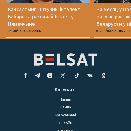
Кансалтынг і штучны інтэлект:
За месяц у По
Бабарыка распачаў бізнес у
разу вырас лі
Нямеччыне
беларусам у 
абароне
07 ЖНІЎНЯ 2026
НАВІНЫ
07 ЖНІЎНЯ 2026
НАВІНЫ
Катэгорыі
Навіны
Вайна
Меркаванні
Онлайн
Белсат