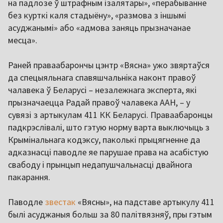
на падлозе ў штрафным ізалятары», «перабыванне
без курткі каля стадыёну», «размова з іншымі
асуджанымі» або «адмова заняць прызначанае
месца».
Раней праваабарончы цэнтр «Вясна» ужо звяртаўся
да спецыяльнага спавяшчальніка наконт правоў
чалавека ў Беларусі – незалежнага эксперта, які
прызначаецца Радай правоў чалавека ААН, – у
сувязі з артыкулам 411 КК Беларусі. Праваабаронцы
падкрэслівалі, што гэтую норму варта выключыць з
Крымінальнага кодэксу, паколькі прыцягненне да
адказнасці паводле яе парушае права на асабістую
свабоду і прынцып недапушчальнасці двайнога
пакарання.
Паводле
звестак
«Вясны», на падставе артыкулу 411
былі асуджаныя больш за 80 палітвязняў, пры гэтым