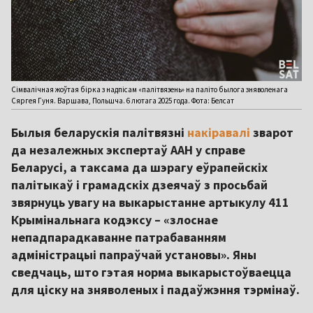
Сімвалічная жоўтая бірка з надпісам «палітвязень» на паліто былога зняволенага
Сяргея Гуня. Варшава, Польшча. 6 лютага 2025 года. Фота: Белсат
Былыя беларускія палітвязні
накіравалі
зварот
да незалежных экспертаў ААН у справе
Беларусі, а таксама да шэрагу еўрапейскіх
палітыкаў і грамадскіх дзеячаў з просьбай
звярнуць увагу на выкарыстанне артыкулу 411
Крымінальнага кодэксу – «злоснае
непадпарадкаванне патрабаванням
адміністрацыі папраўчай установы». Яны
сведчаць, што гэтая норма выкарыстоўваецца
для ціску на зняволеных і падаўжэння тэрмінаў.