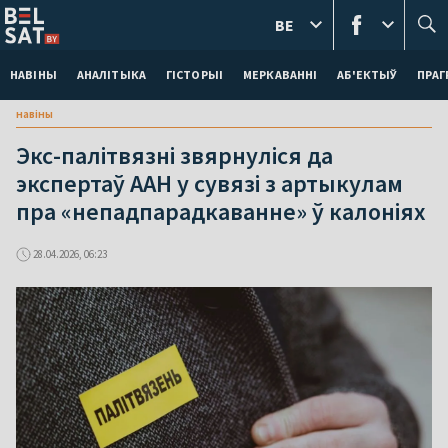
BE
НАВІНЫ
АНАЛІТЫКА
ГІСТОРЫІ
МЕРКАВАННI
АБ'ЕКТЫЎ
ПРАГ
навіны
Экс-палітвязні звярнуліся да
экспертаў ААН у сувязі з артыкулам
пра «непадпарадкаванне» ў калоніях
28.04.2026, 06:23