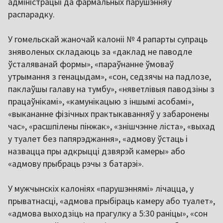
адміністрацыі да фармальных парушэнняў
распарадку.
У гомельскай жаночай калоніі № 4 рапарты супраць
зняволеных складаюць за «даклад не паводле
ўсталяванай формы», «параўнанне ўмоваў
утрымання з генацыдам», «сон, седзячы на падлозе,
паклаўшы галаву на тумбу», «няветлівыя паводзіны з
працаўнікамі», «камунікацыю з іншымі асобамі»,
«выкананне фізічных практыкаванняў у забаронены
час», «расшпілены пінжак», «знішчэнне ліста», «выхад
у туалет без папярэджання», «адмову ўстаць і
назвацца пры адкрыцці дзвярэй камеры» або
«адмову прыбраць рэчы з батарэі».
У мужчынскіх калоніях «парушэннямі» лічацца, у
прыватнасці, «адмова прыбіраць камеру або туалет»,
«адмова выходзіць на прагулку а 5:30 раніцы», «сон