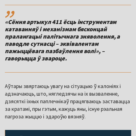
,,
«Сёння артыкул 411 ёсць інструментам
катаванняў і механізмам бясконцай
пралангацыі палітычнага зняволення, а
паводле сутнасці – эквівалентам
пажыццёвага пазбаўлення волі», –
гаворыцца ў звароце.
Аўтары звяртаюць увагу на сітуацыю ў калоніях і
адзначаюць, што, нягледзячы на іх вызваленне,
дзясяткі іхных паплечнікаў працягваюць заставацца
за кратамі, пры гэтым, кажуць яны, існуе рэальная
пагроза жыццю і здароўю вязняў.