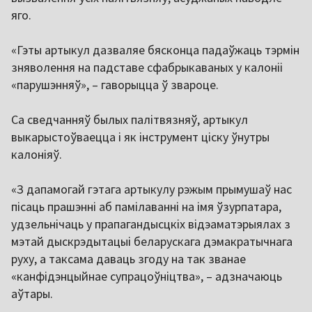
яго.
«Гэты артыкул дазваляе бясконца падаўжаць тэрмін
зняволення на падставе сфабрыкаваных у калоніі
«парушэнняў», – гаворыцца ў звароце.
Са сведчанняў былых палітвязняў, артыкул
выкарыстоўваецца і як інструмент ціску ўнутры
калоніяў.
«З дапамогай гэтага артыкулу рэжым прымушаў нас
пісаць прашэнні аб памілаванні на імя ўзурпатара,
удзельнічаць у прапагандысцкіх відэаматэрыялах з
мэтай дыскрэдытацыі беларускага дэмакратычнага
руху, а таксама даваць згоду на так званае
«канфідэнцыйнае супрацоўніцтва», – адзначаюць
аўтары.