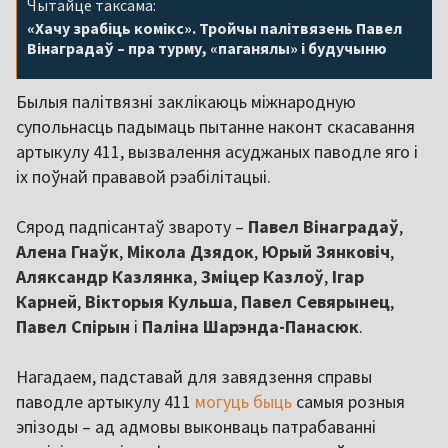
Чытайце таксама:
«Хачу зрабіць комікс». Тройчы палітвязень Павел
Вінаградаў – пра турму, «паганялы» і будучыню
Былыя палітвязні заклікаюць міжнародную
супольнасць падымаць пытанне наконт скасавання
артыкулу 411, вызвалення асуджаных паводле яго і
іх поўнай прававой рэабілітацыі.
Сярод падпісантаў звароту –
Павел Вінаградаў
,
Алена Гнаўк
,
Мікола Дзядок
,
Юрый Зянковіч
,
Аляксандр Казлянка
,
Зміцер Казлоў
,
Ігар
Карней
,
Вікторыя Кульша
,
Павел Севярынец
,
Павел Спірын
і
Паліна Шарэнда-Панасюк
.
Нагадаем, падставай для завядзення справы
паводле артыкулу 411
могуць быць
самыя розныя
эпізоды – ад адмовы выконваць патрабаванні