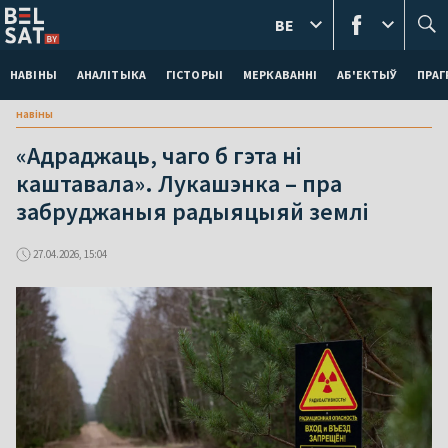
BE
НАВІНЫ
АНАЛІТЫКА
ГІСТОРЫІ
МЕРКАВАННI
АБ'ЕКТЫЎ
ПРАГ
навіны
«Адраджаць, чаго б гэта ні
каштавала». Лукашэнка – пра
забруджаныя радыяцыяй землі
27.04.2026, 15:04