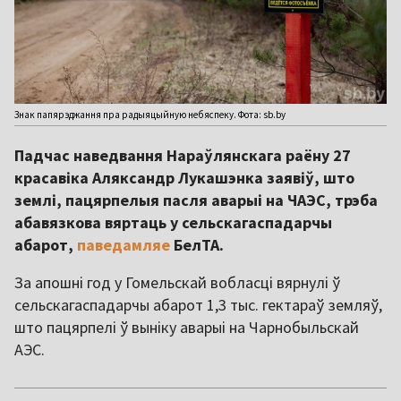
Знак папярэджання пра радыяцыйную небяспеку. Фота: sb.by
Падчас наведвання Нараўлянскага раёну 27
красавіка Аляксандр Лукашэнка заявіў, што
землі, пацярпелыя пасля аварыі на ЧАЭС, трэба
абавязкова вяртаць у сельскагаспадарчы
абарот,
паведамляе
БелТА.
За апошні год у Гомельскай вобласці вярнулі ў
сельскагаспадарчы абарот 1,3 тыс. гектараў земляў,
што пацярпелі ў выніку аварыі на Чарнобыльскай
АЭС.
,,