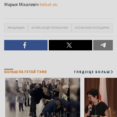
Марыя Міхалевіч
belsat.eu
#РАДЫЯЦЫЯ
#АЛЯКСАНДР ЛУКАШЭНКА
#СЕЛЬСКАЯ ГАСПАДАРКА
БОЛЬШ ПА ГЭТАЙ ТЭМЕ
ГЛЯДЗІЦЕ БОЛЬШ