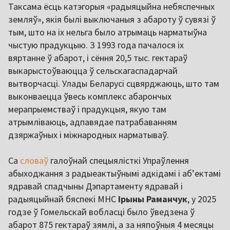
Таксама ёсць катэгорыя «радыяцыйна небяспечных
земляў», якія былі выключаныя з абароту ў сувязі ў
тым, што на іх нельга было атрымаць нарматыўна
чыстую прадукцыю. З 1993 года пачалося іх
вяртанне ў абарот, і сёння 20,5 тыс. гектараў
выкарыстоўваюцца ў сельскагаспадарчай
вытворчасці. Улады Беларусі сцвярджаюць, што там
выконваецца ўвесь комплекс абарончых
мерапрыемстваў і прадукцыя, якую там
атрымліваюць, адпавядае патрабаванням
дзяржаўных і міжнародных нарматываў.
Са
словаў
галоўнай спецыялісткі Упраўлення
абыходжання з радыеактыўнымі адкідамі і аб’ектамі
ядравай спадчыны Дэпартаменту ядравай і
радыяцыйнай бяспекі МНС
Ірыны Раманчук
, у 2025
годзе ў Гомельскай вобласці было ўведзена ў
абарот 875 гектараў зямлі, а за няпоўныя 4 месяцы