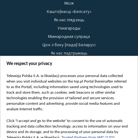
Місія
Каштоўнасці «Белсату»
Як нас глядзець
Узнагароды
Міжнародная супраца
Ціск з боку ўладаў Беларусі
Як нас падтрымаць
Правілы выкарыстання матэрыялаў
We respect your privacy
Інфармацыя аб адпраўніку
Telewizja Polska S.A. w likwidacji processes your personal data collected
Бяспека
when you visit individual websites on the tvp.pl Portal (hereinafter referred
Youtube
to as the Portal), including information saved using technologies used to
track and store them, such as cookies, web beacons or other similar
Белсат news
technologies enabling the provision of tailored and secure services,
personalize content and advertising, provide social media features and
Белсат Shorts
analyze Internet traffic.
Белсат Life
Click "I accept and go to the website" to consent to the use of automatic
Жэстачайшы мульт
tracking and data collection technology, access to information on your end
Belsat English
device and its storage, and to the processing of your personal data by
Telewizja Polska S.A. w likwidacji,
Trusted Partners from IAB* (1201