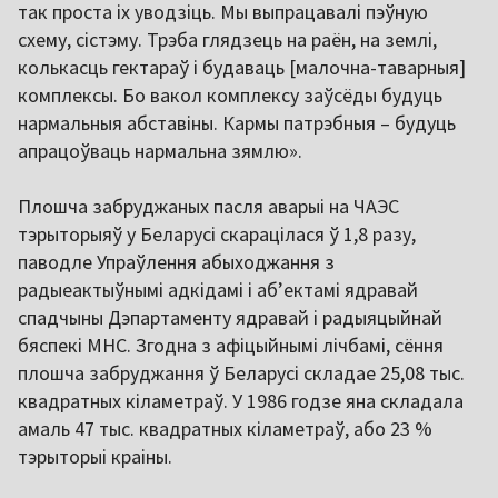
так проста іх уводзіць. Мы выпрацавалі пэўную
схему, сістэму. Трэба глядзець на раён, на землі,
колькасць гектараў і будаваць [малочна-таварныя]
комплексы. Бо вакол комплексу заўсёды будуць
нармальныя абставіны. Кармы патрэбныя – будуць
апрацоўваць нармальна зямлю».
Плошча забруджаных пасля аварыі на ЧАЭС
тэрыторыяў у Беларусі скарацілася ў 1,8 разу,
паводле Упраўлення абыходжання з
радыеактыўнымі адкідамі і аб’ектамі ядравай
спадчыны Дэпартаменту ядравай і радыяцыйнай
бяспекі МНС. Згодна з афіцыйнымі лічбамі, сёння
плошча забруджання ў Беларусі складае 25,08 тыс.
квадратных кіламетраў. У 1986 годзе яна складала
амаль 47 тыс. квадратных кіламетраў, або 23 %
тэрыторыі краіны.