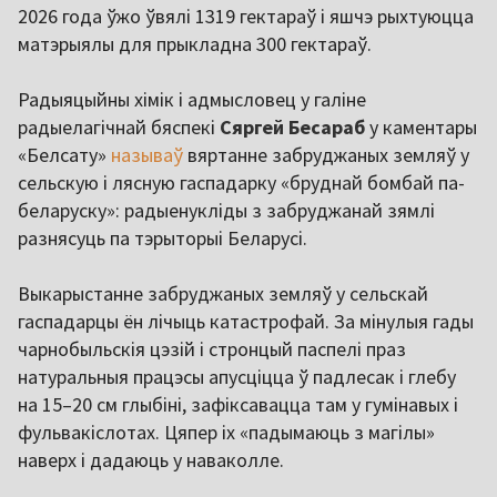
2026 года ўжо ўвялі 1319 гектараў і яшчэ рыхтуюцца
матэрыялы для прыкладна 300 гектараў.
Радыяцыйны хімік і адмысловец у галіне
радыелагічнай бяспекі
Сяргей Бесараб
у каментары
«Белсату»
называў
вяртанне забруджаных земляў у
сельскую і лясную гаспадарку «бруднай бомбай па-
беларуску»: радыенукліды з забруджанай зямлі
разнясуць па тэрыторыі Беларусі.
Выкарыстанне забруджаных земляў у сельскай
гаспадарцы ён лічыць катастрофай. За мінулыя гады
чарнобыльскія цэзій і стронцый паспелі праз
натуральныя працэсы апусціцца ў падлесак і глебу
на 15–20 см глыбіні, зафіксавацца там у гумінавых і
фульвакіслотах. Цяпер іх «падымаюць з магілы»
наверх і дадаюць у наваколле.