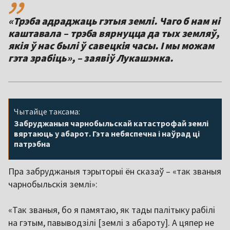
«Трэба адраджаць гэтыя землі. Чаго б нам ні
каштавала – трэба вярнуцца да тых земляў,
якія ў нас былі ў савецкія часы. І мы можам
гэта зрабіць», – заявіў Лукашэнка.
Чытайце таксама:
Забруджаныя чарнобыльскай катастрофай землі
вяртаюць у абарот. Гэта небяспечна і наўрад ці
патрэбна
Пра забруджаныя тэрыторыі ён сказаў – «так званыя
чарнобыльскія землі»:
«Так званыя, бо я памятаю, як тады палітыку рабілі
на гэтым, павыводзілі [землі з абароту]. А цяпер не