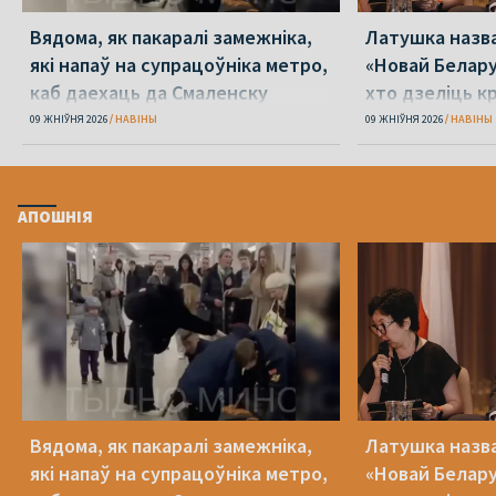
Вядома, як пакаралі замежніка,
Латушка назва
які напаў на супрацоўніка метро,
«Новай Белару
каб даехаць да Смаленску
хто дзеліць к
09 ЖНІЎНЯ 2026
НАВІНЫ
09 ЖНІЎНЯ 2026
НАВІНЫ
АПОШНІЯ
Вядома, як пакаралі замежніка,
Латушка назва
які напаў на супрацоўніка метро,
«Новай Белару