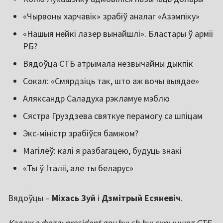
«Чырвоны харчавік» зрабіў аналаг «Азэмпіку»
«Нашыя нейкі лазер вынайшлі». Бластары ў арміі
РБ?
Вядоўца СТБ атрымала незвычайны дыкпік
Сокал: «Смярдзіць так, што аж вочы выядае»
Аляксандр Саладуха рэкламуе мэблю
Сястра Груздзева святкуе перамогу са шпіцам
Экс-міністр зрабіўся бамжом?
Магілёў: калі я разбагацею, будуць знакі
«Ты ў Італіі, але ты беларус»
Вядоўцы –
Міхась Зуй
і
Дзмітрый Есяневіч
.
Калаж з фота: president.gov.by; sb.by; скрыншот СТБ