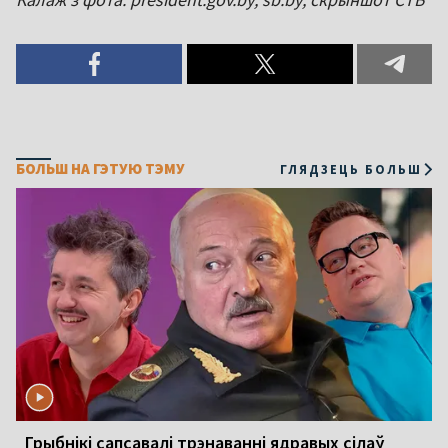
БОЛЬШ НА ГЭТУЮ ТЭМУ
ГЛЯДЗЕЦЬ БОЛЬШ
Грыбнікі сапсавалі трэнаванні ядравых сілаў