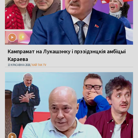
Кампрамат на Лукашэнку і прэзідэнцкія амбіцыі
Караева
13 КРАСАВІКА 2026
ХАЙ ТАК TV