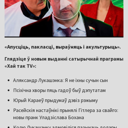
«Апусціць, пакласці, выраўняць і акультурыць».
Глядзіце ў новым выданні сатырычнай праграмы
«Хай так TV»:
Аляксандр Лукашэнка: Я не іхны сучын сын
Псіхічна хворы пяць гадоў быў дэпутатам
Юрый Караеў прыдумаў дэвіз рэжыму
Расейскія настаўнікі прынялі Гітлера за свайго:
новы пранк Уладзіслава Бохана
Колю Лукашэнку адмовіліся пазычаць долары