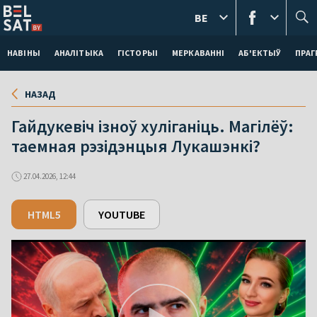
BE
НАВІНЫ
АНАЛІТЫКА
ГІСТОРЫІ
МЕРКАВАННI
АБ'ЕКТЫЎ
ПРАГ
НАЗАД
Гайдукевіч ізноў хуліганіць. Магілёў:
таемная рэзідэнцыя Лукашэнкі?
27.04.2026, 12:44
HTML5
YOUTUBE