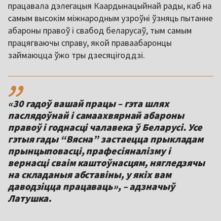
працавала дэлегацыя Каардынацыйнай рады, каб на
самым высокім міжнародным узроўні ўзняць пытанне
абароны правоў і свабод беларусаў, тым самым
працягваючы справу, якой праваабаронцы
займаюцца ўжо тры дзесяцігоддзі.
,,
«30 гадоў вашай працы – гэта шлях
паслядоўнай і самаахвярнай абароны
правоў і годнасці чалавека ў Беларусі. Усе
гэтыя гады “Вясна” застаецца прыкладам
прынцыповасці, прафесіяналізму і
вернасці сваім каштоўнасцям, нягледзячы
на складаныя абставіны, у якіх вам
даводзіцца працаваць», – адзначыў
Латушка.