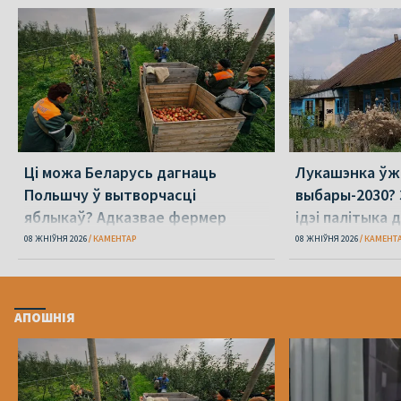
Ці можа Беларусь дагнаць
Лукашэнка ўж
Польшчу ў вытворчасці
выбары-2030? 
яблыкаў? Адказвае фермер
ідэі палітыка 
08 ЖНІЎНЯ 2026
КАМЕНТАР
08 ЖНІЎНЯ 2026
КАМЕНТ
АПОШНІЯ