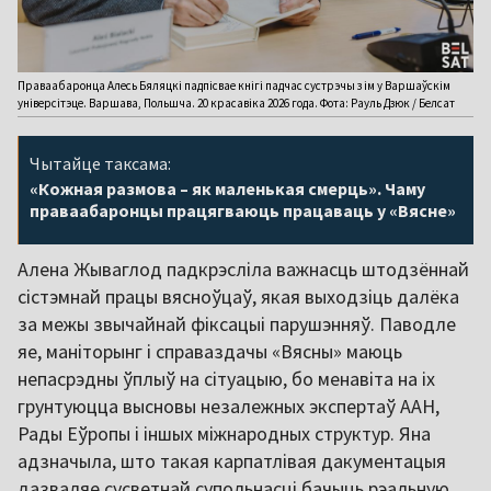
Праваабаронца Алесь Бяляцкі падпісвае кнігі падчас сустрэчы з ім у Варшаўскім
універсітэце. Варшава, Польшча. 20 красавіка 2026 года. Фота: Рауль Дзюк / Белсат
Чытайце таксама:
«Кожная размова – як маленькая смерць». Чаму
праваабаронцы працягваюць працаваць у «Вясне»
Алена Жываглод падкрэсліла важнасць штодзённай
сістэмнай працы вясноўцаў, якая выходзіць далёка
за межы звычайнай фіксацыі парушэнняў. Паводле
яе, маніторынг і справаздачы «Вясны» маюць
непасрэдны ўплыў на сітуацыю, бо менавіта на іх
грунтуюцца высновы незалежных экспертаў ААН,
Рады Еўропы і іншых міжнародных структур. Яна
адзначыла, што такая карпатлівая дакументацыя
дазваляе сусветнай супольнасці бачыць рэальную