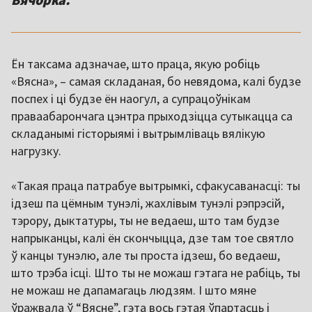
Ён таксама адзначае, што праца, якую робіць
«Вясна», – самая складаная, бо невядома, калі будзе
поспех і ці будзе ён наогул, а супрацоўнікам
праваабарончага цэнтра прыходзіцца сутыкацца са
складанымі гісторыямі і вытрымліваць вялікую
нагрузку.
«Такая праца патрабуе вытрымкі, сфакусаванасці: ты
ідзеш па цёмным тунэлі, жахлівым тунэлі рэпрэсій,
тэрору, дыктатуры, ты не ведаеш, што там будзе
напрыканцы, калі ён скончыцца, дзе там тое святло
ў канцы тунэлю, але ты проста ідзеш, бо ведаеш,
што трэба ісці. Што ты не можаш гэтага не рабіць, ты
не можаш не дапамагаць людзям. І што мяне
ўражвала ў “Вясне”, гэта вось гэтая ўпартасць і