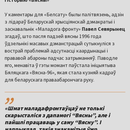
У каментары для «Белсату» былы палітвязень, адзін
з лідараў Беларускай хрысціянскай дэмакратыі і
заснавальнік «Маладога фронту»
Павел Севярынец
згадаў, што пасля падзей вясны 1996 года
ўдзельнікі масавых дэманстрацый сутыкнуліся з
вострай праблемай адсутнасці каардынацыі і
прававой абароны падчас затрыманняў. Паводле
яго, менавіта ў гэты момант паўстала ініцыятыва
Бяляцкага «Вясна-96», якая стала кузняй кадраў
для беларускага праваабарончага руху.
,,
«Шмат маладафронтаўцаў не толькі
скарысталіся з дапамогі “Вясны”, але і
пайшлі працаваць у саму “Вясну”. І
напрыклад, такія знакамітыя ўжо