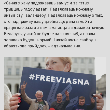
«Сёння я хачу падзякаваць вам усім за гэтыя
трыццаць гадоў адвагі. Падзякаваць кожнаму
актывісту і валанцёру. Падзякаваць кожнаму з тых,
хто падтрымаў вашу дзейнасць данатамі. Хто
працягвае разам з вамі змагацца за дэмакратычную
Беларусь, у якой не будзе палітвязняў, а правы
чалавека будуць нормай. І няхай вясна свабоды
абавязкова прыйдзе», – адзначыла яна.