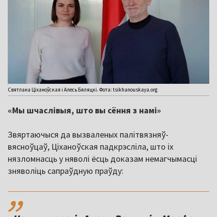
Святлана Ціханоўская і Алесь Бяляцкі. Фота: tsikhanouskaya.org
«Мы шчаслівыя, што вы сёння з намі»
Звяртаючыся да вызваленых палітвязняў-
вясноўцаў, Ціханоўская падкрэсліла, што іх
нязломнасць у няволі ёсць доказам немагчымасці
зняволіць сапраўдную праўду:
,,