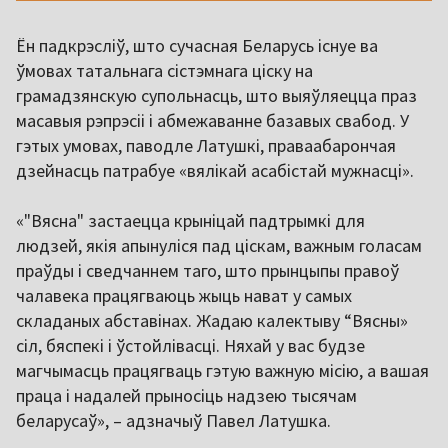
Ён падкрэсліў, што сучасная Беларусь існуе ва
ўмовах татальнага сістэмнага ціску на
грамадзянскую супольнасць, што выяўляецца праз
масавыя рэпрэсіі і абмежаванне базавых свабод. У
гэтых умовах, паводле Латушкі, праваабарончая
дзейнасць патрабуе «вялікай асабістай мужнасці».
«"Вясна" застаецца крыніцай падтрымкі для
людзей, якія апынуліся пад ціскам, важным голасам
праўды і сведчаннем таго, што прынцыпы правоў
чалавека працягваюць жыць нават у самых
складаных абставінах. Жадаю калектыву “Вясны»
сіл, бяспекі і ўстойлівасці. Няхай у вас будзе
магчымасць працягваць гэтую важную місію, а вашая
праца і надалей прыносіць надзею тысячам
беларусаў», – адзначыў Павел Латушка.