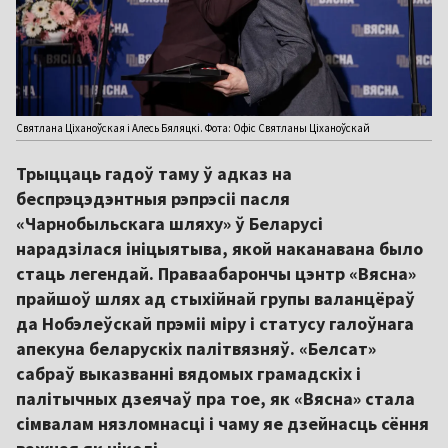
Святлана Ціханоўская і Алесь Бяляцкі. Фота: Офіс Святланы Ціханоўскай
Трыццаць гадоў таму ў адказ на
беспрэцэдэнтныя рэпрэсіі пасля
«Чарнобыльскага шляху» ў Беларусі
нарадзілася ініцыятыва, якой наканавана было
стаць легендай. Праваабарончы цэнтр «Вясна»
прайшоў шлях ад стыхійнай групы валанцёраў
да Нобэлеўскай прэміі міру і статусу галоўнага
апекуна беларускіх палітвязняў. «Белсат»
сабраў выказванні вядомых грамадскіх і
палітычных дзеячаў пра тое, як «Вясна» стала
сімвалам нязломнасці і чаму яе дзейнасць сёння