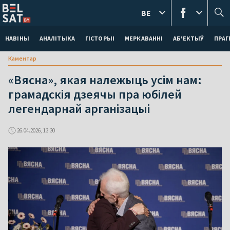
BE
НАВІНЫ
АНАЛІТЫКА
ГІСТОРЫІ
МЕРКАВАННI
АБ'ЕКТЫЎ
ПРАГ
Каментар
«Вясна», якая належыць усім нам:
грамадскія дзеячы пра юбілей
легендарнай арганізацыі
26.04.2026, 13:30