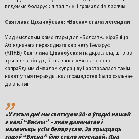
вядомыя беларускія палітыкі і грамадскія дзеячы.
Святлана Ціханоўская: «Вясна» стала легендай
У адмысловым каментары для «Белсату» кіраўніца
Аб’яднанага пераходнага кабінету Беларусі
(АПКБ)
Святлана Ціханоўская
падкрэсліла, што за
тры дзесяцігоддзі існавання «Вясна» стала
сапраўдным сімвалам супраціву і заставалася такім
нават у тыя перыяды, калі грамадства было схільнае
да апатыі:
,,
«У гэтыя дні мы святкуем 30-я ўгодкі нашай
з вамі “Вясны” – якая дапамагае і
належыць усім беларусам. За трыццаць
гадоў “Вясна” ўжо стала легендай. Яна