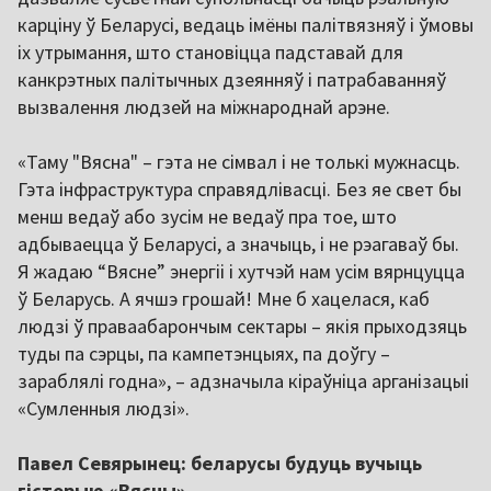
карціну ў Беларусі, ведаць імёны палітвязняў і ўмовы
іх утрымання, што становіцца падставай для
канкрэтных палітычных дзеянняў і патрабаванняў
вызвалення людзей на міжнароднай арэне.
«Таму "Вясна" – гэта не сімвал і не толькі мужнасць.
Гэта інфраструктура справядлівасці. Без яе свет бы
менш ведаў або зусім не ведаў пра тое, што
адбываецца ў Беларусі, а значыць, і не рэагаваў бы.
Я жадаю “Вясне” энергіі і хутчэй нам усім вярнцуцца
ў Беларусь. А ячшэ грошай! Мне б хацелася, каб
людзі ў праваабарончым сектары – якія прыходзяць
туды па сэрцы, па кампетэнцыях, па доўгу –
зараблялі годна», – адзначыла кіраўніца арганізацыі
«Сумленныя людзі».
Павел Севярынец: беларусы будуць вучыць
гісторыю «Вясны»