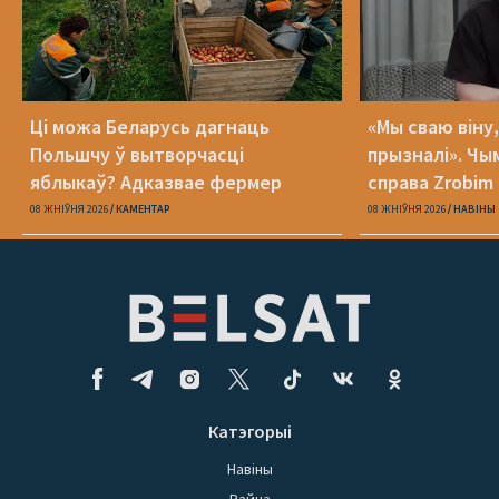
Ці можа Беларусь дагнаць
«Мы сваю віну
Польшчу ў вытворчасці
прызналі». Чы
яблыкаў? Адказвае фермер
справа Zrobim 
08 ЖНІЎНЯ 2026
КАМЕНТАР
08 ЖНІЎНЯ 2026
НАВІНЫ
Катэгорыі
Навіны
Вайна