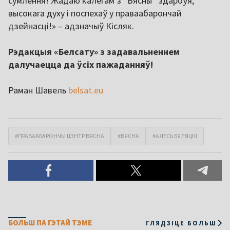
сумлення! Жадаю калегам з “Вясны” здароўя,
высокага духу і поспехаў у праваабарончай
дзейнасці!» – адзначыў Кісляк.
Рэдакцыя «Белсату» з задавальненнем
далучаецца да ўсіх пажаданняў!
Раман Шавель
belsat.eu
#ПРАВААБАРОНЧЫ ЦЭНТР ВЯСНА
#ВЯСНА
#АЛЕСЬ БЯЛЯЦКІ
БОЛЬШ ПА ГЭТАЙ ТЭМЕ
ГЛЯДЗІЦЕ БОЛЬШ