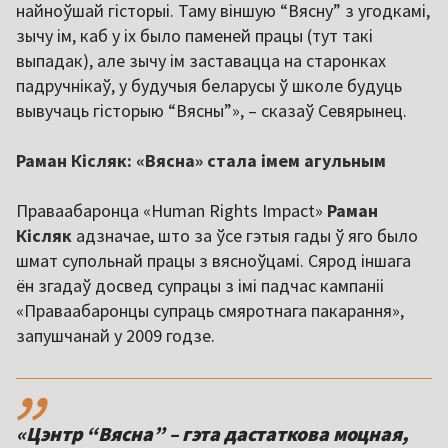
найноўшай гісторыі. Таму віншую “Вясну” з угодкамі,
зычу ім, каб у іх было паменей працы (тут такі
выпадак), але зычу ім заставацца на старонках
падручнікаў, у будучыя беларусы ў школе будуць
вывучаць гісторыю “Вясны”», – сказаў Севярынец.
Раман Кісляк: «Вясна» стала імем агульным
Праваабаронца «
Human Rights Impact
»
Раман
Кісляк
адзначае, што за ўсе гэтыя гады ў яго было
шмат супольнай працы з вясноўцамі. Сярод іншага
ён згадаў досвед супрацы з імі падчас кампаніі
«Праваабаронцы супраць смяротнага пакарання»,
запушчанай у 2009 годзе.
,,
«Цэнтр “Вясна” – гэта дастаткова моцная,