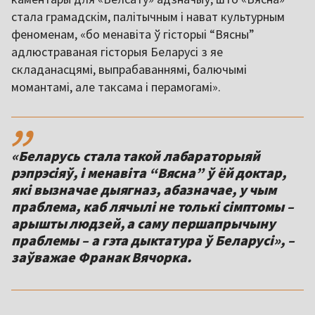
стала грамадскім, палітычным і нават культурным
феноменам, «бо менавіта ў гісторыі “Вясны”
адлюстраваная гісторыя Беларусі з яе
складанасцямі, выпрабаваннямі, балючымі
момантамі, але таксама і перамогамі».
,,
«Беларусь стала такой лабараторыяй
рэпрэсіяў, і менавіта “Вясна” ў ёй доктар,
які вызначае дыягназ, абазначае, у чым
праблема, каб лячылі не толькі сімптомы –
арышты людзей, а саму першапрычыну
праблемы – а гэта дыктатура ў Беларусі», –
заўважае Франак Вячорка.