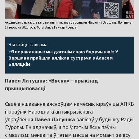
Акцыя салідарнасці з затрыманымі праваабаронцамі «Вясны» ў Варшаве, Польшча.
17 верасня 2021 года. Фота: Аліса Ганчар / Белсат
Чытайце таксама:
«Я перакананы: мы дагонім сваю будучыню!» У
Варшаве прайшла вялікая сустрэча з Алесем
Бяляцкім
Павел Латушка: «Вясна» – прыклад
прынцыповасці
Сваё віншаванне вясноўцам намеснік кіраўніцы АПКБ
і кіраўнік Народнага антыкрызіснага
ўпраўлення
Павел Латушка
запісаў у будынку Рады
Еўропы. Ён адзначыў, што ў гэтым ёсць пэўны
сімвалізм: менавіта ў гэтым месцы на момант запісу