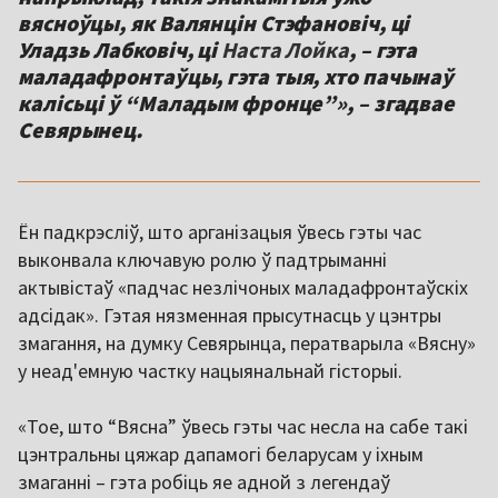
вясноўцы, як Валянцін Стэфановіч, ці
Уладзь Лабковіч, ці
Наста Лойка
, – гэта
маладафронтаўцы, гэта тыя, хто пачынаў
калісьці ў “Маладым фронце”», – згадвае
Севярынец.
Ён падкрэсліў, што арганізацыя ўвесь гэты час
выконвала ключавую ролю ў падтрыманні
актывістаў «падчас незлічоных маладафронтаўскіх
адсідак». Гэтая нязменная прысутнасць у цэнтры
змагання, на думку Севярынца, ператварыла «Вясну»
у неад'емную частку нацыянальнай гісторыі.
«Тое, што “Вясна” ўвесь гэты час несла на сабе такі
цэнтральны цяжар дапамогі беларусам у іхным
змаганні – гэта робіць яе адной з легендаў