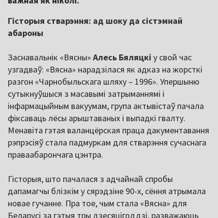
важная як ніколі.
Гісторыя стварэння: ад шоку да сістэмнай
абароны
Заснавальнік «Вясны»
Алесь Бяляцкі
у свой час
узгадваў: «Вясна» нарадзілася як адказ на жорсткі
разгон «Чарнобыльскага шляху – 1996». Упершыню
сутыкнуўшыся з масавымі затрыманнямі і
інфармацыйным вакуумам, група актывістаў пачала
фіксаваць лёсы арыштаваных і выпадкі гвалту.
Менавіта гэтая валанцёрская праца дакументавання
рэпрэсіяў стала падмуркам для стварэння сучаснага
праваабарончага цэнтра.
Гісторыя, што пачалася з адчайнай спробы
дапамагчы блізкім у сярэдзіне 90-х, сёння атрымала
новае гучанне. Пра тое, чым стала «Вясна» для
Беларусі за гэтыя тры дзесяцігоддзі, разважаюць