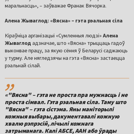
маральнасць», – заўважае Франак Вячорка.
Алена Жываглод: «Вясна» – гэта рэальная сіла
Кіраўніца арганізацыі «Сумленныя людзі»
Алена
Жываглод
адзначае, што «Вясна» трыццаць гадоў
выконвае працу, за якую сёння ў Беларусі саджаюць
у турму. Але нягледзячы на гэта «Вясна» застаецца
рэальнай сілай.
,,
«"Вясна" – гэта не проста пра мужнасць і не
проста сімвал. Гэта рэальная сіла. Таму што
"Вясна" – гэта сістэма. Яны маніторылі
кожныя выбары, дакументавалі кожную
хвалю рэпрэсій, лічылі кожнага
затрыманага. Калі АБСЕ, ААН або ўрады