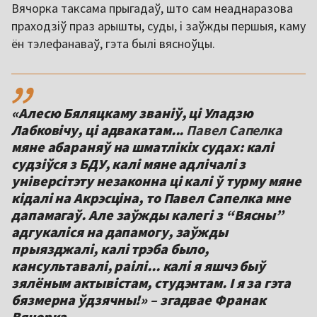
Вячорка таксама прыгадаў, што сам неаднаразова
праходзіў праз арышты, суды, і заўжды першыя, каму
ён тэлефанаваў, гэта былі вясноўцы.
,,
«Алесю Бяляцкаму званіў, ці Уладзю
Лабковічу, ці адвакатам...
Павел Сапелка
мяне абараняў на шматлікіх судах: калі
судзіўся з БДУ, калі мяне адлічалі з
універсітэту незаконна ці калі ў турму мяне
кідалі на Акрэсціна, то Павел Сапелка мне
дапамагаў. Але заўжды калегі з “Вясны”
адгукаліся на дапамогу, заўжды
прыязджалі, калі трэба было,
кансультавалі, раілі... калі я яшчэ быў
зялёным актывістам, студэнтам. І я за гэта
бязмерна ўдзячны!» – згадвае Франак
Вячорка.