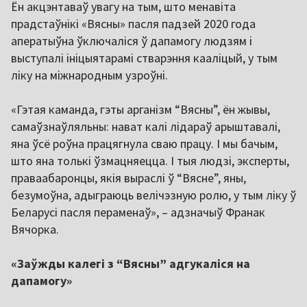
Ён акцэнтаваў увагу на тым, што менавіта
прадстаўнікі «Вясны» пасля падзей 2020 года
аператыўна ўключаліся ў дапамогу людзям і
выступалі ініцыятарамі стварэння кааліцый, у тым
ліку на міжнародным узроўні.
«Гэтая каманда, гэты арганізм “Вясны”, ён жывы,
самаўзнаўляльны: нават калі лідараў арыштавалі,
яна ўсё роўна працягнула сваю працу. І мы бачым,
што яна толькі ўзмацняецца. І тыя людзі, эксперты,
праваабаронцы, якія выраслі ў “Вясне”, яны,
безумоўна, адыграюць велічэзную ролю, у тым ліку ў
Беларусі пасля пераменаў», – адзначыў Франак
Вячорка.
«Заўжды калегі з “Вясны” адгукаліся на
дапамогу»