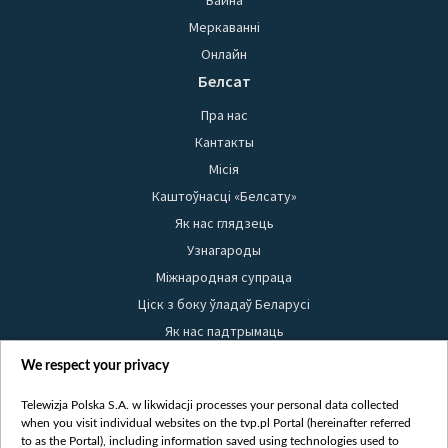
Меркаванні
Онлайн
Белсат
Пра нас
Кантакты
Місія
Каштоўнасці «Белсату»
Як нас глядзець
Узнагароды
Міжнародная супраца
Ціск з боку ўладаў Беларусі
Як нас падтрымаць
Правілы выкарыстання матэрыялаў
We respect your privacy
Інфармацыя аб адпраўніку
Telewizja Polska S.A. w likwidacji processes your personal data collected
Бяспека
when you visit individual websites on the tvp.pl Portal (hereinafter referred
Youtube
to as the Portal), including information saved using technologies used to