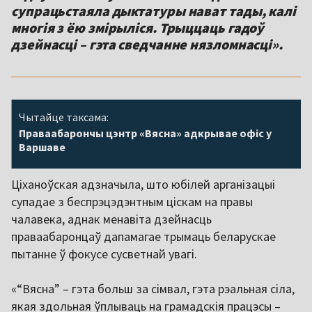
супрацьстаяла дыктатуры нават тады, калі
многія з ёю змірыліся. Трыццаць гадоў
дзейнасці – гэта сведчанне нязломнасці».
Чытайце таксама:
Праваабарончы цэнтр «Вясна» адкрывае офіс у
Варшаве
Ціханоўская адзначыла, што юбілей арганізацыі
супадае з беспрэцэдэнтным ціскам на правы
чалавека, аднак менавіта дзейнасць
праваабаронцаў дапамагае трымаць беларускае
пытанне ў фокусе сусветнай увагі.
«“Вясна” – гэта больш за сімвал, гэта рэальная сіла,
якая здольная ўплываць на грамадскія працэсы –