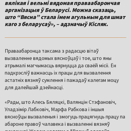
вялікая і вельмі вядомая праваабарончая
арганізацыя ў Беларусі. Можна сказаць,
што “Вясна” стала імем агульным для шмат
каго з беларусаў», – адзначыў Кісляк.
Праваабаронца таксама з радасцю вітаў
вызваленне вядомых вясноўцаў і тое, што яны
атрымалі магчымасць вярнуцца да сваёй місіі. Ён
падкрэсліў важнасць іх працы для вызвалення
астатніх вязняў сумлення і пажадаў калегам моцу
для далейшай дзейнасці.
«Рады, што Алесь Бяляцкі, Валянцін Стэфановіч,
Уладзімір Лабковіч, Марфа Рабкова і іншыя
вясноўцы вызваленыя і змогуць працягнуць працу па
абароне правоў чалавека і вызваленні вязняў