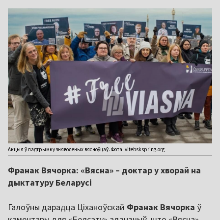
Акцыя ў падтрымку зняволеных вясноўцаў. Фота: vitebskspring.org
Франак Вячорка: «Вясна» – доктар у хворай на
дыктатуру Беларусі
Галоўны дарадца Ціханоўскай
Франак Вячорка
ў
каментары для «Белсату» адзначыў, што «Вясна»