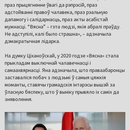
праз прыцягненне ўвагі да рэпрэсій, праз
адстойванні правоў чалавека, праз рэальную
дапамогу і салідарнасць, праз акты асабістай
мужнасці. “Вясна” – гэта людзі, якія абралі праўду.
Не адступілі, калі было страшна», – адзначыла
дэмакратычная лідарка.
На думку Ціханоўскай, у 2020 годзе «Вясна» стала
прыкладам выключнай чалавечнасці і
самаахвярнасці. Яна адзначыла, што праваабаронцы
заставаліся побач з людзьмі ў самыя цяжкія
моманты, ставячы грамадскія інтарэсы вышэй за
ўласную бяспеку, што ў выніку прывяло іх саміх да
зняволення.