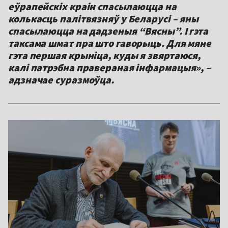
еўрапейскіх краін спасылаюцца на
колькасць палітвязняў у Беларусі – яны
спасылаюцца на дадзеныя “Вясны”. І гэта
таксама шмат пра што гаворыць. Для мяне
гэта першая крыніца, куды я звяртаюся,
калі патрэбна правераная інфармацыя», –
адзначае суразмоўца.