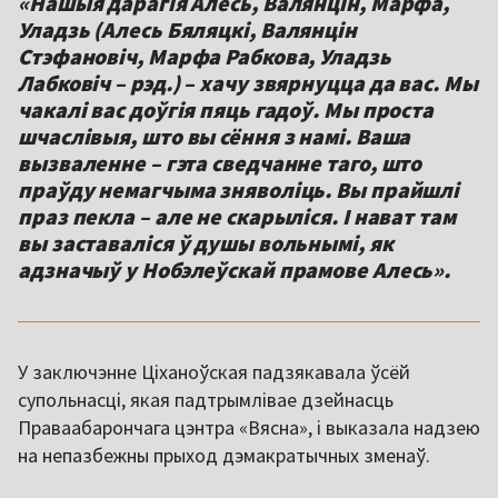
«Нашыя дарагія Алесь, Валянцін, Марфа,
Уладзь (Алесь Бяляцкі,
Валянцін
Стэфановіч, Марфа Рабкова, Уладзь
Лабковіч
– рэд.) – хачу звярнуцца да вас. Мы
чакалі вас доўгія пяць гадоў. Мы проста
шчаслівыя, што вы сёння з намі. Ваша
вызваленне – гэта сведчанне таго, што
праўду немагчыма зняволіць. Вы прайшлі
праз пекла – але не скарыліся. І нават там
вы заставаліся ў душы вольнымі, як
адзначыў у Нобэлеўскай прамове Алесь».
У заключэнне Ціханоўская падзякавала ўсёй
супольнасці, якая падтрымлівае дзейнасць
Праваабарончага цэнтра «Вясна», і выказала надзею
на непазбежны прыход дэмакратычных зменаў.