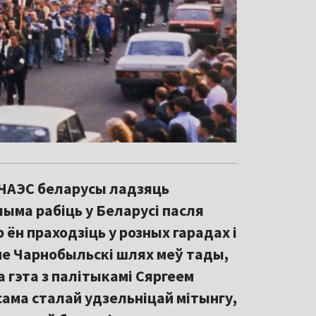
 ЧАЭС беларусы ладзяць
чыма рабіць у Беларусі пасля
р ён праходзіць у розных гарадах і
нне Чарнобыльскі шлях меў тады,
а гэта з палітыкамі Сяргеем
ама сталай удзельніцай мітынгу,