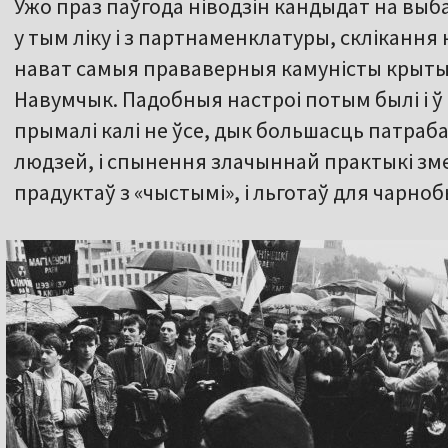
Ужо праз паўгода ніводзін кандыдат на выба
у тым ліку і з партнаменклатуры, склікання
нават самыя прававерныя камуністы крыты
Навумчык. Падобныя настроі потым былі і ў
прымалі калі не ўсе, дык большасць патраб
людзей, і спынення злачыннай практыкі з
прадуктаў з «чыстымі», і льготаў для чарно