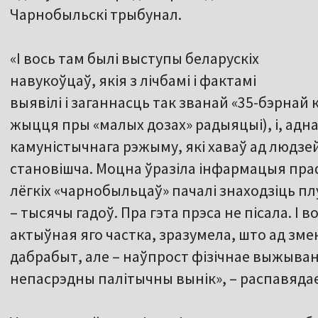
Чарнобыльскі трыбунал.
«І вось там былі выступы беларускіх
навукоўцаў, якія з лічбамі і фактамі
выявілі і заганнасць так званай «35-бэрнай
жыцця пры «малых дозах» радыяцыі), і, адн
камуністычнага рэжыму, які хаваў ад людз
становішча. Моцна ўразіла інфармацыя пра
лёгкіх «чарнобыльцаў» пачалі знаходзіць п
– тысячы гадоў. Пра гэта прэса не пісала. І
актыўная яго частка, зразумела, што ад зм
дабрабыт, але – наўпрост фізічнае выжыванн
непасрэдны палітычны вынік», – распавядае