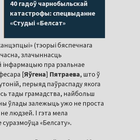
40 гадоў чарнобыльскай
катастрофы: спецвыданне
«Студыі «Белсат»
 канцэпцыі» (тэорыі бяспечнага
ачасна, злачыннасць
ей інфармацыю пра рэальнае
фесара [
Яўгена
]
Пятраева
, што ў
лутоній, перыяд паўраспаду якога
 вось тады грамадства, найбольш
ены ўлады залежыць ужо не проста
е людзей. І гэта мела
 суразмоўца «Белсату».