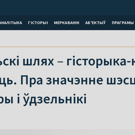
АНАЛІТЫКА
ГІСТОРЫІ
МЕРКАВАННI
АБ'ЕКТЫЎ
ПРАГРАМЫ
кі шлях – гісторыка-
ь. Пра значэнне шэсц
ры і ўдзельнікі