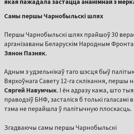
якая пажадала застацца ананімнай з мерк
Самы першы Чарнобыльскі шлях
Першы Чарнобыльскі шлях прайшоў 30 верас
арганізаваны Беларускім Народным Фронтам
Зянон Пазняк
.
Адным з удзельнікаў таго шэсця быў палітык
Вярхоўнага Савету 12-га склікання, першы 
Сяргей Навумчык
. І ён адразу кажа, што ты
праводзіў БНФ, засталіся б толькі галасамі 
тэма не перайшла ў палітычную плоскасць.
Згадваючы самы першы Чарнобыльскі