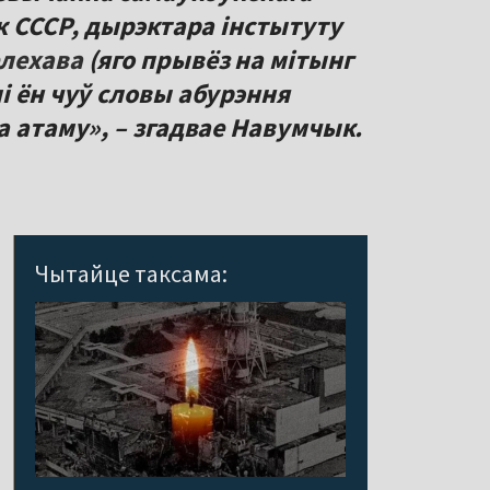
ук СССР, дырэктара інстытуту
елехава
(яго прывёз на мітынг
лі ён чуў словы абурэння
а атаму», – згадвае Навумчык.
Чытайце таксама: