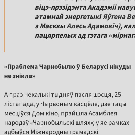
віцэ-прэзідэнта Акадэміі нав
атамнай энергетыкі
Яўгена В
з Масквы
Алесь Адамовіч
), ка
пацярпелых ад гэтага «мірнаг
«Праблема Чарнобылю ў Беларусі нікуды
не знікла»
А праз некалькі тыдняў пасля шэсця, 25
лістапада, у Чырвоным касцёле, дзе тады
месціўся Дом кіно, прайшла Асамблея
народаў «Чарнобыльскі шлях»; у яе рамках
адбыўся Міжнародны грамадскі