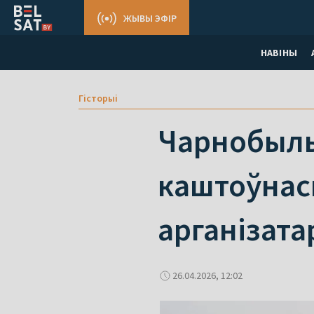
ЖЫВЫ ЭФІР
НАВІНЫ
Гісторыі
Чарнобыльс
каштоўнасц
арганізата
26.04.2026, 12:02