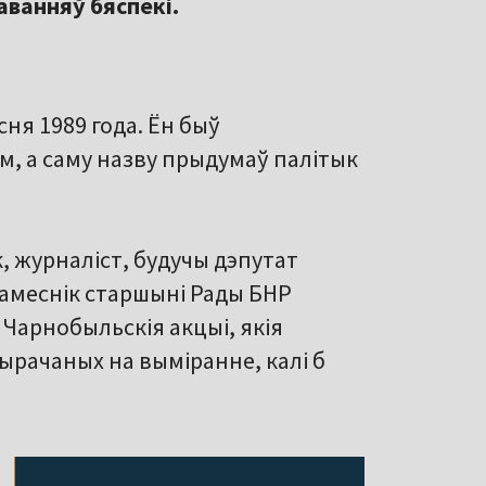
аванняў бяспекі.
ня 1989 года. Ён быў
, а саму назву прыдумаў палітык
, журналіст, будучы дэпутат
намеснік старшыні Рады БНР
я Чарнобыльскія акцыі, якія
вырачаных на выміранне, калі б