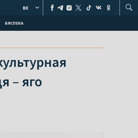
BE
БЯСПЕКА
культурная
я – яго