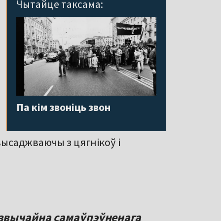
Чытайце таксама:
Па кім звоніць звон
 высаджваючы з цягнікоў і
 звычайна самаўпэўненага