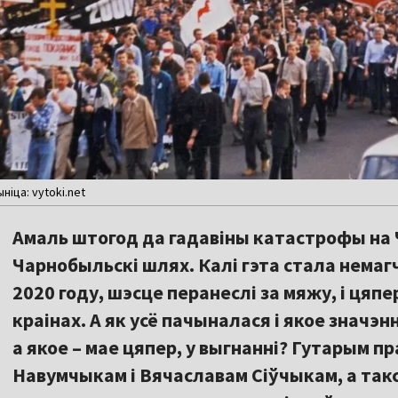
ніца: vytoki.net
Амаль штогод да гадавіны катастрофы на
Чарнобыльскі шлях. Калі гэта стала немаг
2020 году, шэсце перанеслі за мяжу, і цяпе
краінах. А як усё пачыналася і якое значэ
а якое – мае цяпер, у выгнанні? Гутарым пр
Навумчыкам і Вячаславам Сіўчыкам, а такс