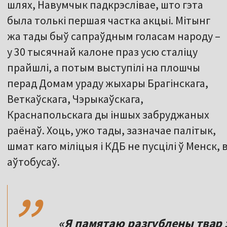
шлях, Навумчык падкрэслівае, што гэта
была толькі першая частка акцыі. Мітынг
жа тады быў сапраўдным голасам народу –
у 30 тысячнай калоне праз усю сталіцу
прайшлі, а потым выступілі на плошчы
перад Домам ураду жыхары Брагінскага,
Веткаўскага, Чэрыкаўскага,
Краснапольскага ды іншых забруджаных
раёнаў. Хоць, ужо тады, зазначае палітык,
шмат каго міліцыя і КДБ не пусцілі ў Менск,
,,
аўтобусаў.
«Я памятаю разгублены твар