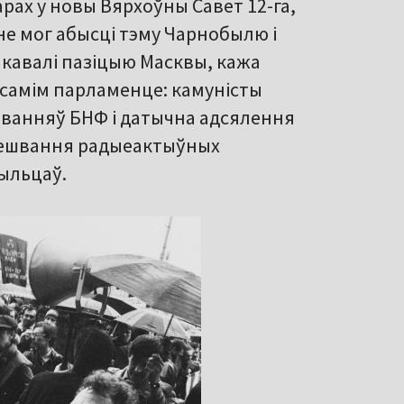
рах у новы Вярхоўны Савет 12-га,
 не мог абысці тэму Чарнобылю і
кавалі пазіцыю Масквы, кажа
 самім парламенце: камуністы
аванняў БНФ і датычна адсялення
мешвання радыеактыўных
быльцаў.